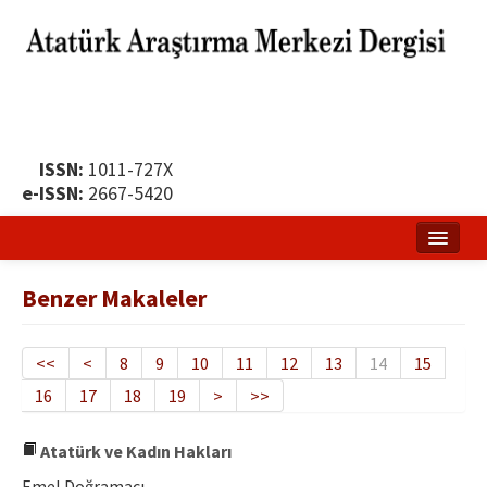
ISSN:
1011-727X
e-ISSN:
2667-5420
Ana Sayfa
Benzer Makaleler
Hakkında
Yayın Politikası
<<
<
8
9
10
11
12
13
14
15
16
17
18
19
>
>>
Dergi Kurulları
Yayın İlkeleri
Atatürk ve Kadın Hakları
Emel Doğramacı