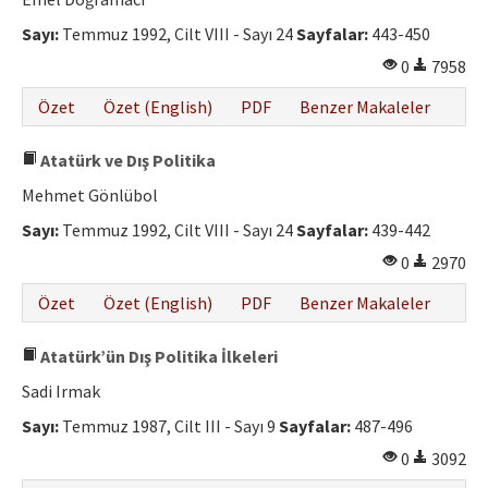
Etik İlkeler
Sayı:
Temmuz 1992, Cilt VIII - Sayı 24
Sayfalar:
443-450
Yazar Rehberi
0
7958
Hakem Rehberi
Özet
Özet (English)
PDF
Benzer Makaleler
İletişim
Atatürk ve Dış Politika
Mehmet Gönlübol
Sayı:
Temmuz 1992, Cilt VIII - Sayı 24
Sayfalar:
439-442
0
2970
Özet
Özet (English)
PDF
Benzer Makaleler
Atatürk’ün Dış Politika İlkeleri
Sadi Irmak
Sayı:
Temmuz 1987, Cilt III - Sayı 9
Sayfalar:
487-496
0
3092