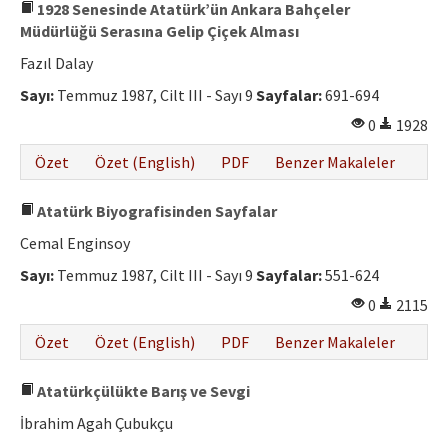
1928 Senesinde Atatürk’ün Ankara Bahçeler
Müdürlüğü Serasına Gelip Çiçek Alması
Fazıl Dalay
Sayı:
Temmuz 1987, Cilt III - Sayı 9
Sayfalar:
691-694
0
1928
Özet
Özet (English)
PDF
Benzer Makaleler
Atatürk Biyografisinden Sayfalar
Cemal Enginsoy
Sayı:
Temmuz 1987, Cilt III - Sayı 9
Sayfalar:
551-624
0
2115
Özet
Özet (English)
PDF
Benzer Makaleler
Atatürkçülükte Barış ve Sevgi
İbrahim Agah Çubukçu