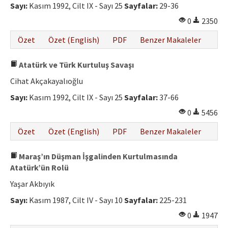
Sayı:
Kasım 1992, Cilt IX - Sayı 25
Sayfalar:
29-36
0
2350
Özet
Özet (English)
PDF
Benzer Makaleler
Atatürk ve Türk Kurtuluş Savaşı
Cihat Akçakayalıoğlu
Sayı:
Kasım 1992, Cilt IX - Sayı 25
Sayfalar:
37-66
0
5456
Özet
Özet (English)
PDF
Benzer Makaleler
Maraş’ın Düşman İşgalinden Kurtulmasında
Atatürk’ün Rolü
Yaşar Akbıyık
Sayı:
Kasım 1987, Cilt IV - Sayı 10
Sayfalar:
225-231
0
1947