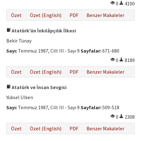
0
4100
Özet
Özet (English)
PDF
Benzer Makaleler
Atatürk’ün İnkılâpçılık İlkesi
Bekir Tünay
Sayı:
Temmuz 1987, Cilt III - Sayı 9
Sayfalar:
671-680
0
8189
Özet
Özet (English)
PDF
Benzer Makaleler
Atatürk ve İnsan Sevgisi
Yüksel Ülken
Sayı:
Temmuz 1987, Cilt III - Sayı 9
Sayfalar:
509-518
0
2308
Özet
Özet (English)
PDF
Benzer Makaleler