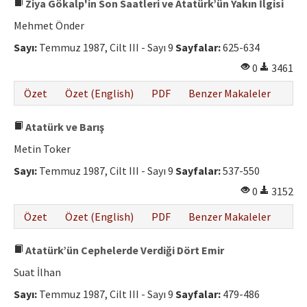
Ziya Gökalp'in Son Saatleri ve Atatürk’ün Yakın İlgisi
Mehmet Önder
Sayı:
Temmuz 1987, Cilt III - Sayı 9
Sayfalar:
625-634
0
3461
Özet
Özet (English)
PDF
Benzer Makaleler
Atatürk ve Barış
Metin Toker
Sayı:
Temmuz 1987, Cilt III - Sayı 9
Sayfalar:
537-550
0
3152
Özet
Özet (English)
PDF
Benzer Makaleler
Atatürk’ün Cephelerde Verdiği Dört Emir
Suat İlhan
Sayı:
Temmuz 1987, Cilt III - Sayı 9
Sayfalar:
479-486