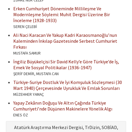
ZÜHRE NUR CELEP
Erken Cumhuriyet Döneminde Millileşme Ve
Modernleşme Söylemi: Muhit Dergisi Üzerine Bir
İnceleme (1928-1933)
SEREN ÇELEBİ
Ali Naci Karacan Ve Yakup Kadri Karaosmanoğlu’nun
Kaleminden İnkılap Gazetesinde Serbest Cumhuriet
Fırkası
MUSTAFA SAMUR
İngiliz Büyükelçisi Sir David Kelly’e Göre Türkiye’de İş,
Emek Ve Sosyal Politikalar (1936-1947)
ŞERİF DEMİR, MUSTAFA CAN
Türkiye-Suriye Dostluk Ve İyi Komşuluk Sözleşmesi (30
Mart 1940) Çerçevesinde Uyrukluk Ve Emlak Sorunları
MÜZEHHER YAMAÇ
Yapay Zekânın Doğuşu Ve Altın Çağında Türkiye
Cumhuriyeti’nde Düşünen Makinelere Yönelik Algı
ENES ÖZ
Atatürk Araştırma Merkezi Dergisi, TrDizin, SOBİAD,