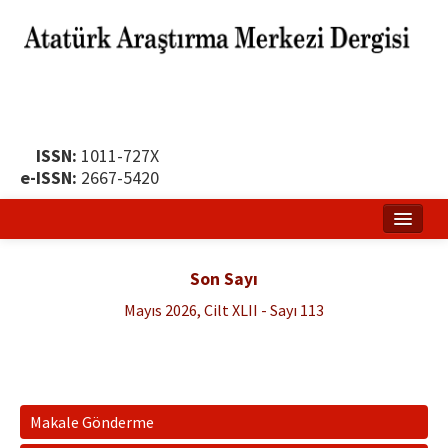
ISSN:
1011-727X
e-ISSN:
2667-5420
Ana Sayfa
Son Sayı
Hakkında
Mayıs 2026, Cilt XLII - Sayı 113
Yayın Politikası
Dergi Kurulları
Yayın İlkeleri
Makale Gönderme