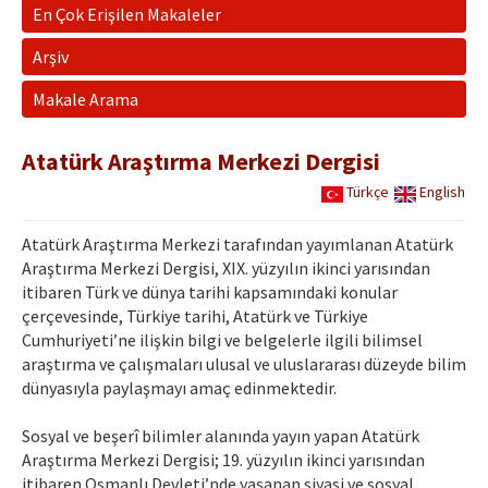
Etik İlkeler
En Çok Erişilen Makaleler
Yazar Rehberi
Arşiv
Hakem Rehberi
Makale Arama
İletişim
Atatürk Araştırma Merkezi Dergisi
Türkçe
English
Atatürk Araştırma Merkezi tarafından yayımlanan Atatürk
Araştırma Merkezi Dergisi, XIX. yüzyılın ikinci yarısından
itibaren Türk ve dünya tarihi kapsamındaki konular
çerçevesinde, Türkiye tarihi, Atatürk ve Türkiye
Cumhuriyeti’ne ilişkin bilgi ve belgelerle ilgili bilimsel
araştırma ve çalışmaları ulusal ve uluslararası düzeyde bilim
dünyasıyla paylaşmayı amaç edinmektedir.
Sosyal ve beşerî bilimler alanında yayın yapan Atatürk
Araştırma Merkezi Dergisi; 19. yüzyılın ikinci yarısından
itibaren Osmanlı Devleti’nde yaşanan siyasi ve sosyal