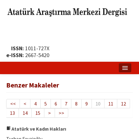
ISSN:
1011-727X
e-ISSN:
2667-5420
Ana Sayfa
Benzer Makaleler
Hakkında
Yayın Politikası
<<
<
4
5
6
7
8
9
10
11
12
13
14
15
>
>>
Dergi Kurulları
Yayın İlkeleri
Atatürk ve Kadın Hakları
Turhan Feyzioğlu