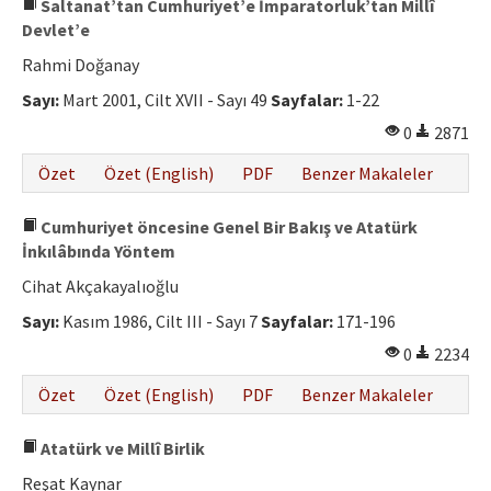
Saltanat’tan Cumhuriyet’e İmparatorluk’tan Millî
Devlet’e
Rahmi Doğanay
Sayı:
Mart 2001, Cilt XVII - Sayı 49
Sayfalar:
1-22
0
2871
Özet
Özet (English)
PDF
Benzer Makaleler
Cumhuriyet öncesine Genel Bir Bakış ve Atatürk
İnkılâbında Yöntem
Cihat Akçakayalıoğlu
Sayı:
Kasım 1986, Cilt III - Sayı 7
Sayfalar:
171-196
0
2234
Özet
Özet (English)
PDF
Benzer Makaleler
Atatürk ve Millî Birlik
Reşat Kaynar