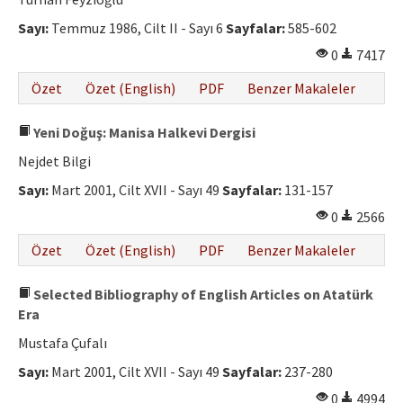
Etik İlkeler
Sayı:
Temmuz 1986, Cilt II - Sayı 6
Sayfalar:
585-602
Yazar Rehberi
0
7417
Hakem Rehberi
Özet
Özet (English)
PDF
Benzer Makaleler
İletişim
Yeni Doğuş: Manisa Halkevi Dergisi
Nejdet Bilgi
Sayı:
Mart 2001, Cilt XVII - Sayı 49
Sayfalar:
131-157
0
2566
Özet
Özet (English)
PDF
Benzer Makaleler
Selected Bibliography of English Articles on Atatürk
Era
Mustafa Çufalı
Sayı:
Mart 2001, Cilt XVII - Sayı 49
Sayfalar:
237-280
0
4994