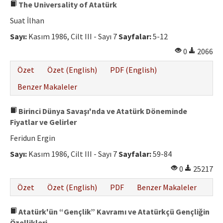
The Universality of Atatürk
Suat İlhan
Sayı:
Kasım 1986, Cilt III - Sayı 7
Sayfalar:
5-12
0
2066
Özet
Özet (English)
PDF (English)
Benzer Makaleler
Birinci Dünya Savaşı'nda ve Atatürk Döneminde
Fiyatlar ve Gelirler
Feridun Ergin
Sayı:
Kasım 1986, Cilt III - Sayı 7
Sayfalar:
59-84
0
25217
Özet
Özet (English)
PDF
Benzer Makaleler
Atatürk'ün “Gençlik” Kavramı ve Atatürkçü Gençliğin
Özellikleri