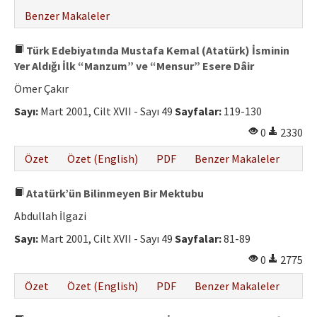
Benzer Makaleler
Türk Edebiyatında Mustafa Kemal (Atatürk) İsminin
Yer Aldığı İlk “Manzum” ve “Mensur” Esere Dâir
Ömer Çakır
Sayı:
Mart 2001, Cilt XVII - Sayı 49
Sayfalar:
119-130
0
2330
Özet
Özet (English)
PDF
Benzer Makaleler
Atatürk’ün Bilinmeyen Bir Mektubu
Abdullah İlgazi
Sayı:
Mart 2001, Cilt XVII - Sayı 49
Sayfalar:
81-89
0
2775
Özet
Özet (English)
PDF
Benzer Makaleler