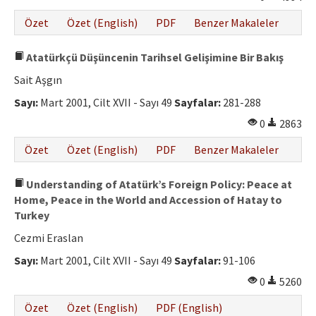
Özet
Özet (English)
PDF
Benzer Makaleler
Atatürkçü Düşüncenin Tarihsel Gelişimine Bir Bakış
Sait Aşgın
Sayı:
Mart 2001, Cilt XVII - Sayı 49
Sayfalar:
281-288
0
2863
Özet
Özet (English)
PDF
Benzer Makaleler
Understanding of Atatürk’s Foreign Policy: Peace at
Home, Peace in the World and Accession of Hatay to
Turkey
Cezmi Eraslan
Sayı:
Mart 2001, Cilt XVII - Sayı 49
Sayfalar:
91-106
0
5260
Özet
Özet (English)
PDF (English)