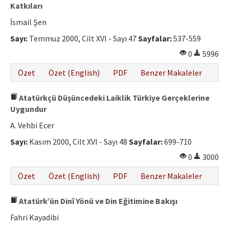
Etik İlkeler
Katkıları
İsmail Şen
Yazar Rehberi
Sayı:
Temmuz 2000, Cilt XVI - Sayı 47
Sayfalar:
537-559
Hakem Rehberi
0
5996
İletişim
Özet
Özet (English)
PDF
Benzer Makaleler
Atatürkçü Düşüncedeki Laiklik Türkiye Gerçeklerine
Uygundur
A. Vehbi Ecer
Sayı:
Kasım 2000, Cilt XVI - Sayı 48
Sayfalar:
699-710
0
3000
Özet
Özet (English)
PDF
Benzer Makaleler
Atatürk’ün Dinî Yönü ve Din Eğitimine Bakışı
Fahri Kayadibi