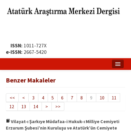
ISSN:
1011-727X
e-ISSN:
2667-5420
Ana Sayfa
Benzer Makaleler
Hakkında
Yayın Politikası
<<
<
3
4
5
6
7
8
9
10
11
12
13
14
>
>>
Dergi Kurulları
Yayın İlkeleri
Vilayat-ı Şarkıye Müdafaa-i Hukuk-ı Milliye Cemiyeti
Erzurum Şubesi’nin Kuruluşu ve Atatürk’ün Cemiyete