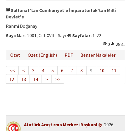
Saltanat’tan Cumhuriyet’e İmparatorluk’tan Millî
Devlet’e
Rahmi Doğanay
Sayı:
Mart 2001, Cilt XVII - Sayı 49
Sayfalar:
1-22
0
2881
Özet
Özet (English)
PDF
Benzer Makaleler
<<
<
3
4
5
6
7
8
9
10
11
12
13
14
>
>>
Atatürk Araştırma Merkezi Başkanlığı
. 2026