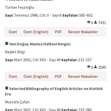
Turhan Feyzioğlu
Sayı:
Temmuz 1986, Cilt II - Sayı 6
Sayfalar:
585-602
0
7431
Özet
Özet (English)
PDF
Benzer Makaleler
Yeni Doğuş: Manisa Halkevi Dergisi
Nejdet Bilgi
Sayı:
Mart 2001, Cilt XVII - Sayı 49
Sayfalar:
131-157
0
2580
Özet
Özet (English)
PDF
Benzer Makaleler
Selected Bibliography of English Articles on Atatürk
Era
Mustafa Çufalı
Sayı:
Mart 2001, Cilt XVII - Sayı 49
Sayfalar:
237-280