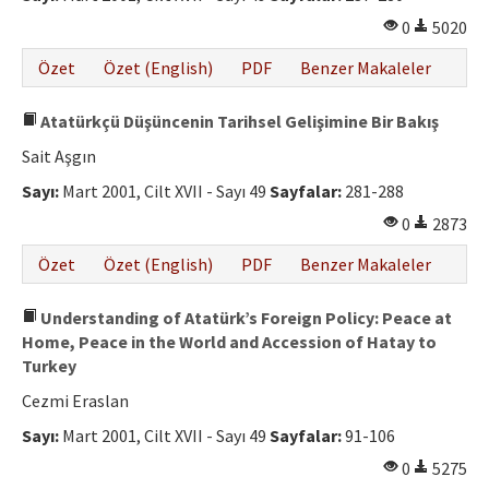
0
5020
Özet
Özet (English)
PDF
Benzer Makaleler
Atatürkçü Düşüncenin Tarihsel Gelişimine Bir Bakış
Sait Aşgın
Sayı:
Mart 2001, Cilt XVII - Sayı 49
Sayfalar:
281-288
0
2873
Özet
Özet (English)
PDF
Benzer Makaleler
Understanding of Atatürk’s Foreign Policy: Peace at
Home, Peace in the World and Accession of Hatay to
Turkey
Cezmi Eraslan
Sayı:
Mart 2001, Cilt XVII - Sayı 49
Sayfalar:
91-106
0
5275