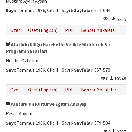
Mustafa Aydın Aysan
Sayı:
Temmuz 1986, Cilt II - Sayı 6
Sayfalar:
614-644
0
5235
Özet
Özet (English)
PDF
Benzer Makaleler
Atatürkçülüğü Hareketle Birlikte Yürütecek Bir
Programın Esasları
Necdet Öztorun
Sayı:
Temmuz 1986, Cilt II - Sayı 6
Sayfalar:
557-578
0
10248
Özet
Özet (English)
PDF
Benzer Makaleler
Atatürk'ün Kültür ve Eğitim Anlayışı
Reşat Kaynar
Sayı:
Temmuz 1986, Cilt II - Sayı 6
Sayfalar:
579-584
0
2307