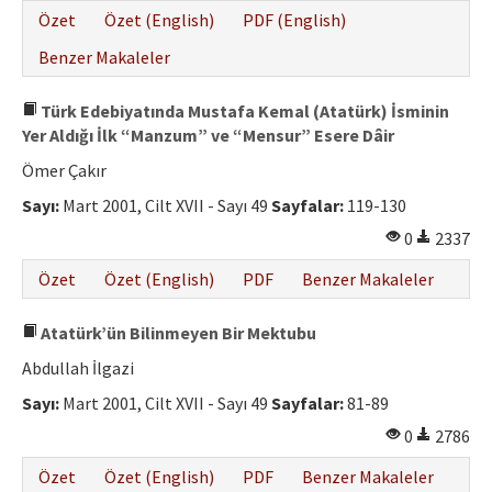
Özet
Özet (English)
PDF (English)
Benzer Makaleler
Türk Edebiyatında Mustafa Kemal (Atatürk) İsminin
Yer Aldığı İlk “Manzum” ve “Mensur” Esere Dâir
Ömer Çakır
Sayı:
Mart 2001, Cilt XVII - Sayı 49
Sayfalar:
119-130
0
2337
Özet
Özet (English)
PDF
Benzer Makaleler
Atatürk’ün Bilinmeyen Bir Mektubu
Abdullah İlgazi
Sayı:
Mart 2001, Cilt XVII - Sayı 49
Sayfalar:
81-89
0
2786
Özet
Özet (English)
PDF
Benzer Makaleler