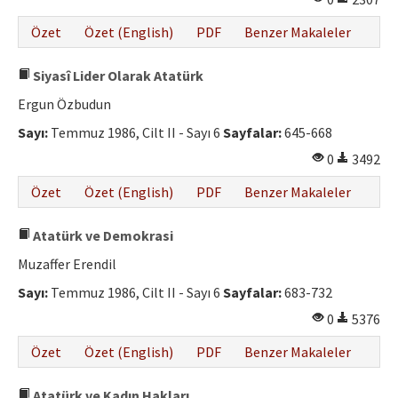
Özet
Özet (English)
PDF
Benzer Makaleler
Siyasî Lider Olarak Atatürk
Ergun Özbudun
Sayı:
Temmuz 1986, Cilt II - Sayı 6
Sayfalar:
645-668
0
3492
Özet
Özet (English)
PDF
Benzer Makaleler
Atatürk ve Demokrasi
Muzaffer Erendil
Sayı:
Temmuz 1986, Cilt II - Sayı 6
Sayfalar:
683-732
0
5376
Özet
Özet (English)
PDF
Benzer Makaleler
Atatürk ve Kadın Hakları