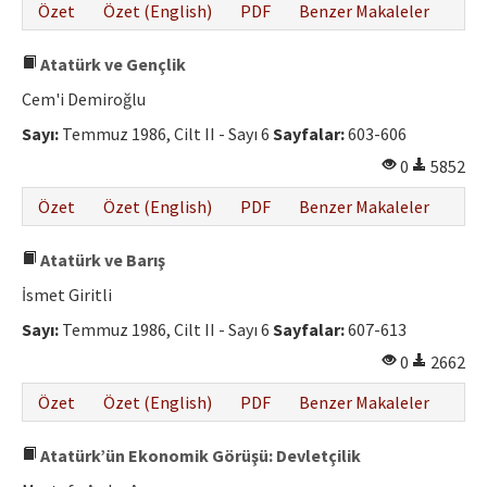
Özet
Özet (English)
PDF
Benzer Makaleler
Atatürk ve Gençlik
Cem'i Demiroğlu
Sayı:
Temmuz 1986, Cilt II - Sayı 6
Sayfalar:
603-606
0
5852
Özet
Özet (English)
PDF
Benzer Makaleler
Atatürk ve Barış
İsmet Giritli
Sayı:
Temmuz 1986, Cilt II - Sayı 6
Sayfalar:
607-613
0
2662
Özet
Özet (English)
PDF
Benzer Makaleler
Atatürk’ün Ekonomik Görüşü: Devletçilik