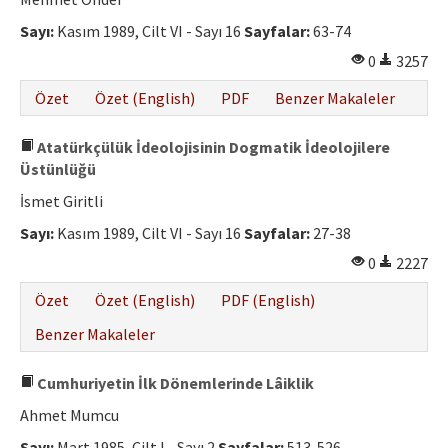
Etik İlkeler
Sayı:
Kasım 1989, Cilt VI - Sayı 16
Sayfalar:
63-74
Yazar Rehberi
0
3257
Hakem Rehberi
Özet
Özet (English)
PDF
Benzer Makaleler
İletişim
Atatürkçülük İdeolojisinin Dogmatik İdeolojilere
Üstünlüğü
İsmet Giritli
Sayı:
Kasım 1989, Cilt VI - Sayı 16
Sayfalar:
27-38
0
2227
Özet
Özet (English)
PDF (English)
Benzer Makaleler
Cumhuriyetin İlk Dönemlerinde Lâiklik
Ahmet Mumcu
Sayı:
Mart 1985, Cilt I - Sayı 2
Sayfalar:
513-526