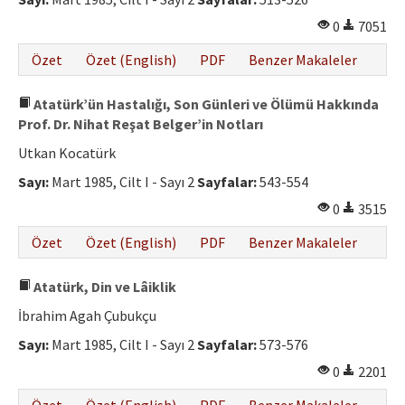
0
7051
Özet
Özet (English)
PDF
Benzer Makaleler
Atatürk’ün Hastalığı, Son Günleri ve Ölümü Hakkında
Prof. Dr. Nihat Reşat Belger’in Notları
Utkan Kocatürk
Sayı:
Mart 1985, Cilt I - Sayı 2
Sayfalar:
543-554
0
3515
Özet
Özet (English)
PDF
Benzer Makaleler
Atatürk, Din ve Lâiklik
İbrahim Agah Çubukçu
Sayı:
Mart 1985, Cilt I - Sayı 2
Sayfalar:
573-576
0
2201