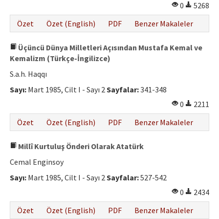
0
5268
Özet
Özet (English)
PDF
Benzer Makaleler
Üçüncü Dünya Milletleri Açısından Mustafa Kemal ve
Kemalizm (Türkçe-İngilizce)
S.a.h. Haqqı
Sayı:
Mart 1985, Cilt I - Sayı 2
Sayfalar:
341-348
0
2211
Özet
Özet (English)
PDF
Benzer Makaleler
Millî Kurtuluş Önderi Olarak Atatürk
Cemal Enginsoy
Sayı:
Mart 1985, Cilt I - Sayı 2
Sayfalar:
527-542
0
2434
Özet
Özet (English)
PDF
Benzer Makaleler