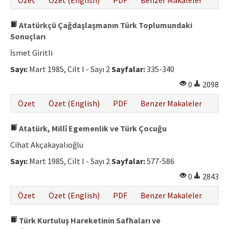
Özet
Özet (English)
PDF
Benzer Makaleler
Atatürkçü Çağdaşlaşmanın Türk Toplumundaki
Sonuçları
İsmet Giritli
Sayı:
Mart 1985, Cilt I - Sayı 2
Sayfalar:
335-340
0
2098
Özet
Özet (English)
PDF
Benzer Makaleler
Atatürk, Millî Egemenlik ve Türk Çocuğu
Cihat Akçakayalıoğlu
Sayı:
Mart 1985, Cilt I - Sayı 2
Sayfalar:
577-586
0
2843
Özet
Özet (English)
PDF
Benzer Makaleler
Türk Kurtuluş Hareketinin Safhaları ve