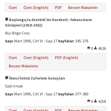
Özet
Özet (English)
PDF
Benzer Makaleler
Başlangıçta Atatürk'ün Hareketi : Yabancıların
Görüşleri (1919-1921)
Nur Bilge Crıss
Sayı:
Mart 1990, Cilt VI - Sayı 17
Sayfalar:
345-376
0
4626
Özet
Özet (English)
PDF (English)
Benzer Makaleler
İkinci İnönü Zaferinin Sonuçları
Sadi Irmak
Sayı:
Mart 1990, Cilt VI - Sayı 17
Sayfalar:
377-380
0
4258
Özet
Özet (English)
PDF
Benzer Makaleler