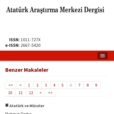
ISSN:
1011-727X
e-ISSN:
2667-5420
Ana Sayfa
Benzer Makaleler
Hakkında
Yayın Politikası
<<
<
1
2
3
4
5
6
7
8
9
10
11
12
>
>>
Dergi Kurulları
Yayın İlkeleri
Atatürk ve Müzeler
Mehmet Önder