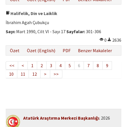
Halifelik, Din ve Laiklik
İbrahim Agah Çubukçu
Sayı:
Mart 1990, Cilt VI - Sayı 17
Sayfalar:
301-306
0
2636
Özet
Özet (English)
PDF
Benzer Makaleler
<<
<
1
2
3
4
5
6
7
8
9
10
11
12
>
>>
Atatürk Araştırma Merkezi Başkanlığı
. 2026