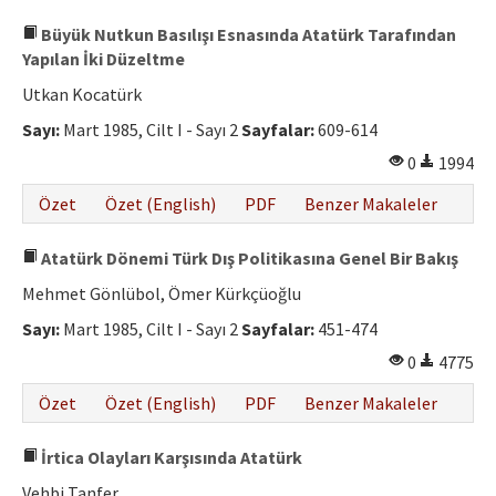
Büyük Nutkun Basılışı Esnasında Atatürk Tarafından
Yapılan İki Düzeltme
Utkan Kocatürk
Sayı:
Mart 1985, Cilt I - Sayı 2
Sayfalar:
609-614
0
1994
Özet
Özet (English)
PDF
Benzer Makaleler
Atatürk Dönemi Türk Dış Politikasına Genel Bir Bakış
Mehmet Gönlübol, Ömer Kürkçüoğlu
Sayı:
Mart 1985, Cilt I - Sayı 2
Sayfalar:
451-474
0
4775
Özet
Özet (English)
PDF
Benzer Makaleler
İrtica Olayları Karşısında Atatürk
Vehbi Tanfer