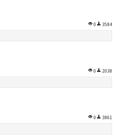
0
3584
0
2038
0
3861