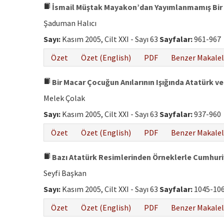
İsmail Müştak Mayakon’dan Yayımlanmamış Bir An
Şaduman Halıcı
Sayı:
Kasım 2005, Cilt XXI - Sayı 63
Sayfalar:
961-967
Özet
Özet (English)
PDF
Benzer Makalel
Bir Macar Çocuğun Anılarının Işığında Atatürk ve 
Melek Çolak
Sayı:
Kasım 2005, Cilt XXI - Sayı 63
Sayfalar:
937-960
Özet
Özet (English)
PDF
Benzer Makalel
Bazı Atatürk Resimlerinden Örneklerle Cumhuri
Seyfi Başkan
Sayı:
Kasım 2005, Cilt XXI - Sayı 63
Sayfalar:
1045-10
Özet
Özet (English)
PDF
Benzer Makalel