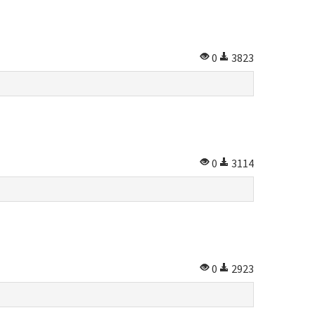
0
3823
0
3114
0
2923