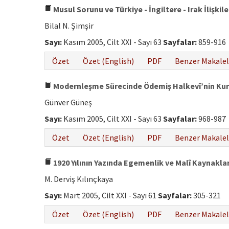
Musul Sorunu ve Türkiye - İngiltere - Irak İlişkile
Bilal N. Şimşir
Sayı:
Kasım 2005, Cilt XXI - Sayı 63
Sayfalar:
859-916
Özet
Özet (English)
PDF
Benzer Makalel
Modernleşme Sürecinde Ödemiş Halkevî’nin Kuru
Günver Güneş
Sayı:
Kasım 2005, Cilt XXI - Sayı 63
Sayfalar:
968-987
Özet
Özet (English)
PDF
Benzer Makalel
1920 Yılının Yazında Egemenlik ve Malî Kaynakla
M. Derviş Kılınçkaya
Sayı:
Mart 2005, Cilt XXI - Sayı 61
Sayfalar:
305-321
Özet
Özet (English)
PDF
Benzer Makalel