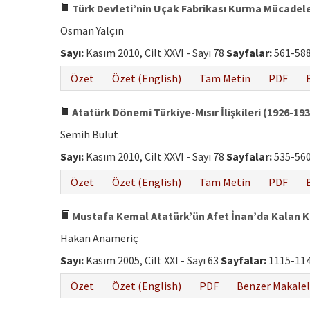
Türk Devleti’nin Uçak Fabrikası Kurma Mücadeles
Osman Yalçın
Sayı:
Kasım 2010, Cilt XXVI - Sayı 78
Sayfalar:
561-58
Özet
Özet (English)
Tam Metin
PDF
Atatürk Dönemi Türkiye-Mısır İlişkileri (1926-193
Semih Bulut
Sayı:
Kasım 2010, Cilt XXVI - Sayı 78
Sayfalar:
535-56
Özet
Özet (English)
Tam Metin
PDF
Mustafa Kemal Atatürk’ün Afet İnan’da Kalan Ki
Hakan Anameriç
Sayı:
Kasım 2005, Cilt XXI - Sayı 63
Sayfalar:
1115-11
Özet
Özet (English)
PDF
Benzer Makalel