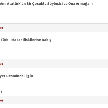
ı: Atatürk’ün Bir Çocukla Söyleşisi ve Ona Armağanı
er
Türk - Macar İlişkilerine Bakış
er
yet Resminde Figür
69
er