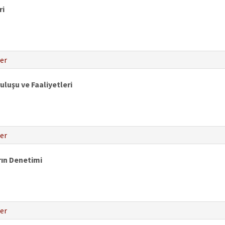
ri
er
luşu ve Faaliyetleri
er
rın Denetimi
er