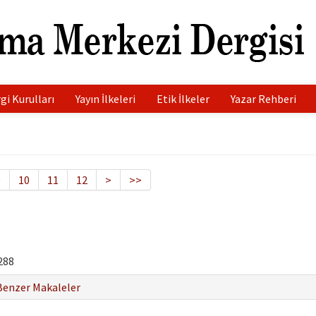
gi Kurulları
Yayın İlkeleri
Etik İlkeler
Yazar Rehberi
9
10
11
12
>
>>
288
Benzer Makaleler