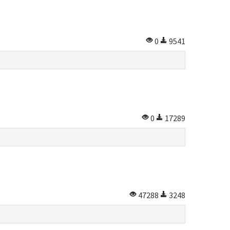
0
9541
0
17289
47288
3248