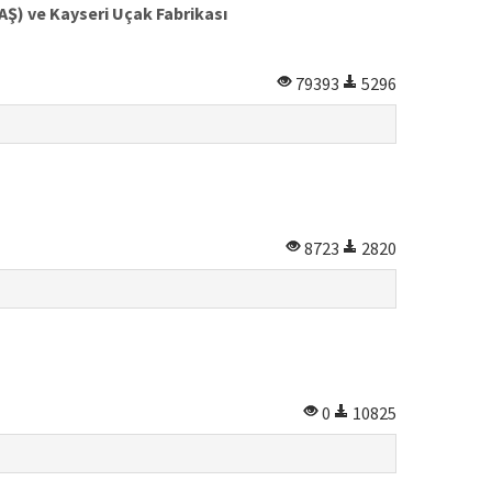
AŞ) ve Kayseri Uçak Fabrikası
79393
5296
8723
2820
0
10825