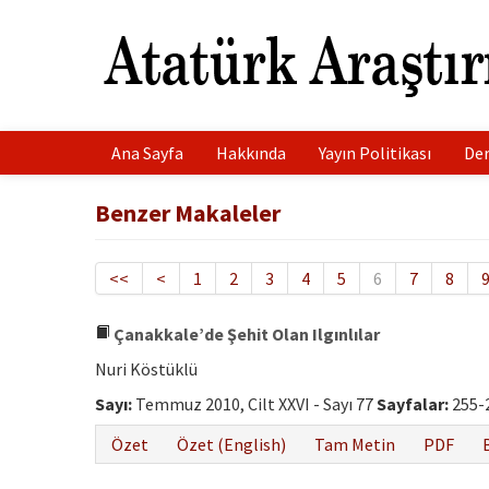
Ana Sayfa
Hakkında
Yayın Politikası
Der
Benzer Makaleler
<<
<
1
2
3
4
5
6
7
8
Çanakkale’de Şehit Olan Ilgınlılar
Nuri Köstüklü
Sayı:
Temmuz 2010, Cilt XXVI - Sayı 77
Sayfalar:
255-
Özet
Özet (English)
Tam Metin
PDF