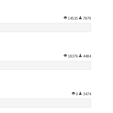
14535
7879
18376
4484
0
3474