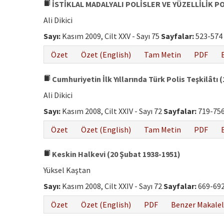
İSTİKLAL MADALYALI POLİSLER VE YÜZELLİLİK P
Ali Dikici
Sayı:
Kasım 2009, Cilt XXV - Sayı 75
Sayfalar:
523-574
Özet
Özet (English)
Tam Metin
PDF
Cumhuriyetin İlk Yıllarında Türk Polis Teşkilâtı 
Ali Dikici
Sayı:
Kasım 2008, Cilt XXIV - Sayı 72
Sayfalar:
719-75
Özet
Özet (English)
Tam Metin
PDF
Keskin Halkevi (20 Şubat 1938-1951)
Yüksel Kaştan
Sayı:
Kasım 2008, Cilt XXIV - Sayı 72
Sayfalar:
669-69
Özet
Özet (English)
PDF
Benzer Makalel