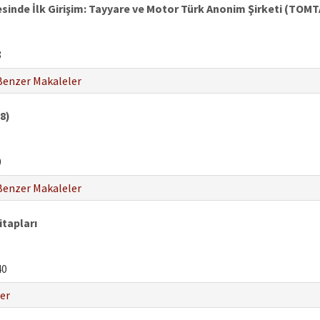
inde İlk Girişim: Tayyare ve Motor Türk Anonim Şirketi (TOMT
8
Benzer Makaleler
8)
0
Benzer Makaleler
tapları
40
er