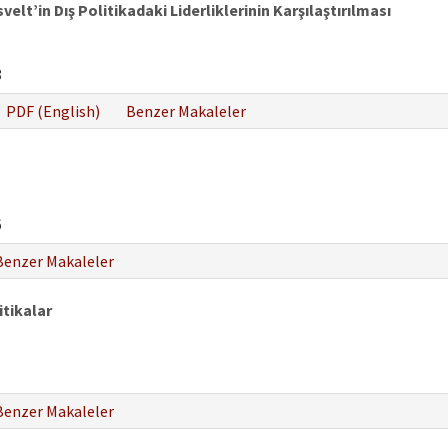
t’in Dış Politikadaki Liderliklerinin Karşılaştırılması
8
PDF (English)
Benzer Makaleler
6
Benzer Makaleler
tikalar
Benzer Makaleler