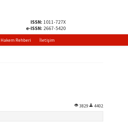
ISSN:
1011-727X
e-ISSN:
2667-5420
Hakem Rehberi
İletişim
3829
4402