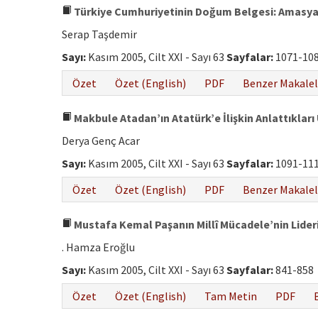
Türkiye Cumhuriyetinin Doğum Belgesi: Amasy
Serap Taşdemir
Sayı:
Kasım 2005, Cilt XXI - Sayı 63
Sayfalar:
1071-10
Özet
Özet (English)
PDF
Benzer Makalel
Makbule Atadan’ın Atatürk’e İlişkin Anlattıkları
Derya Genç Acar
Sayı:
Kasım 2005, Cilt XXI - Sayı 63
Sayfalar:
1091-11
Özet
Özet (English)
PDF
Benzer Makalel
Mustafa Kemal Paşanın Millî Mücadele’nin Lider
. Hamza Eroğlu
Sayı:
Kasım 2005, Cilt XXI - Sayı 63
Sayfalar:
841-858
Özet
Özet (English)
Tam Metin
PDF