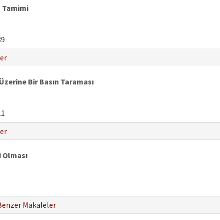
a Tamimi
89
er
 Üzerine Bir Basın Taraması
11
er
i Olması
Benzer Makaleler