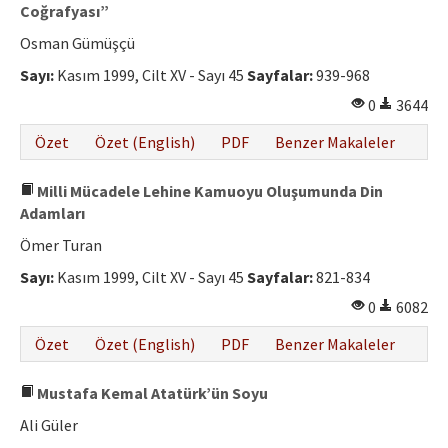
Etik İlkeler
Coğrafyası”
Osman Gümüşçü
Yazar Rehberi
Sayı:
Kasım 1999, Cilt XV - Sayı 45
Sayfalar:
939-968
Hakem Rehberi
0
3644
İletişim
Özet
Özet (English)
PDF
Benzer Makaleler
Milli Mücadele Lehine Kamuoyu Oluşumunda Din
Adamları
Ömer Turan
Sayı:
Kasım 1999, Cilt XV - Sayı 45
Sayfalar:
821-834
0
6082
Özet
Özet (English)
PDF
Benzer Makaleler
Mustafa Kemal Atatürk’ün Soyu
Ali Güler