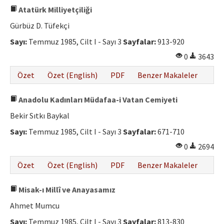
Atatürk Milliyetçiliği
Gürbüz D. Tüfekçi
Sayı:
Temmuz 1985, Cilt I - Sayı 3
Sayfalar:
913-920
0
3643
Özet
Özet (English)
PDF
Benzer Makaleler
Anadolu Kadınları Müdafaa-i Vatan Cemiyeti
Bekir Sıtkı Baykal
Sayı:
Temmuz 1985, Cilt I - Sayı 3
Sayfalar:
671-710
0
2694
Özet
Özet (English)
PDF
Benzer Makaleler
Misak-ı Millî ve Anayasamız
Ahmet Mumcu
Sayı:
Temmuz 1985, Cilt I - Sayı 3
Sayfalar:
813-830