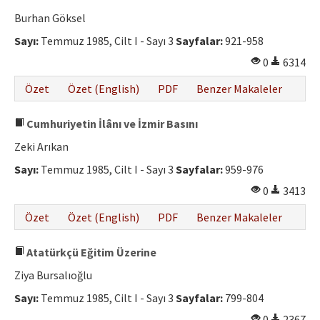
Burhan Göksel
Sayı:
Temmuz 1985, Cilt I - Sayı 3
Sayfalar:
921-958
0
6314
Özet
Özet (English)
PDF
Benzer Makaleler
Cumhuriyetin İlânı ve İzmir Basını
Zeki Arıkan
Sayı:
Temmuz 1985, Cilt I - Sayı 3
Sayfalar:
959-976
0
3413
Özet
Özet (English)
PDF
Benzer Makaleler
Atatürkçü Eğitim Üzerine
Ziya Bursalıoğlu
Sayı:
Temmuz 1985, Cilt I - Sayı 3
Sayfalar:
799-804
0
2367