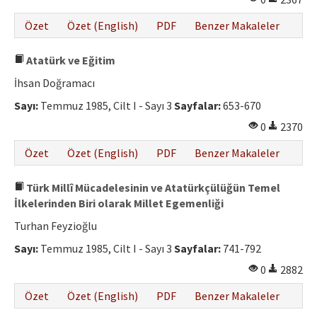
Özet
Özet (English)
PDF
Benzer Makaleler
Atatürk ve Eğitim
İhsan Doğramacı
Sayı:
Temmuz 1985, Cilt I - Sayı 3
Sayfalar:
653-670
0
2370
Özet
Özet (English)
PDF
Benzer Makaleler
Türk Millî Mücadelesinin ve Atatürkçülüğün Temel
İlkelerinden Biri olarak Millet Egemenliği
Turhan Feyzioğlu
Sayı:
Temmuz 1985, Cilt I - Sayı 3
Sayfalar:
741-792
0
2882
Özet
Özet (English)
PDF
Benzer Makaleler