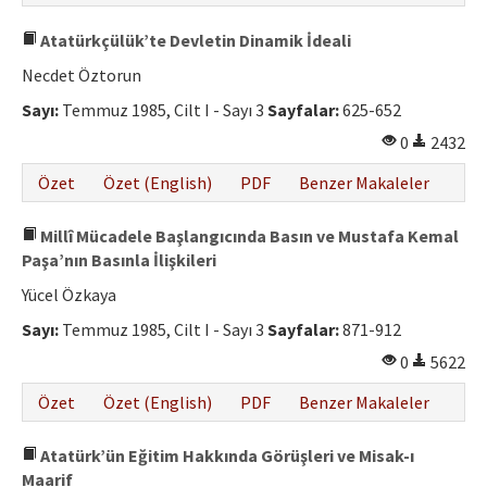
Atatürkçülük’te Devletin Dinamik İdeali
Necdet Öztorun
Sayı:
Temmuz 1985, Cilt I - Sayı 3
Sayfalar:
625-652
0
2432
Özet
Özet (English)
PDF
Benzer Makaleler
Millî Mücadele Başlangıcında Basın ve Mustafa Kemal
Paşa’nın Basınla İlişkileri
Yücel Özkaya
Sayı:
Temmuz 1985, Cilt I - Sayı 3
Sayfalar:
871-912
0
5622
Özet
Özet (English)
PDF
Benzer Makaleler
Atatürk’ün Eğitim Hakkında Görüşleri ve Misak-ı
Maarif