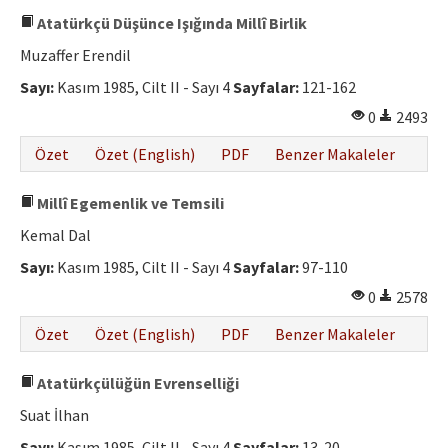
Atatürkçü Düşünce Işığında Millî Birlik
Muzaffer Erendil
Sayı:
Kasım 1985, Cilt II - Sayı 4
Sayfalar:
121-162
0
2493
Özet
Özet (English)
PDF
Benzer Makaleler
Millî Egemenlik ve Temsili
Kemal Dal
Sayı:
Kasım 1985, Cilt II - Sayı 4
Sayfalar:
97-110
0
2578
Özet
Özet (English)
PDF
Benzer Makaleler
Atatürkçülüğün Evrenselliği
Suat İlhan
Sayı:
Kasım 1985, Cilt II - Sayı 4
Sayfalar:
13-20