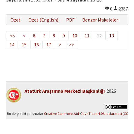
0
2387
Özet
Özet (English)
PDF
Benzer Makaleler
<<
<
6
7
8
9
10
11
12
13
14
15
16
17
>
>>
Atatürk Araştırma Merkezi Başkanlığı
. 2026
Bu dergideki çalışmalar
Creative Commons Atıf-GayriTicari 4.0 Uluslararası (CC
BY-NC 4.0)
ile lisanslanmıştır.