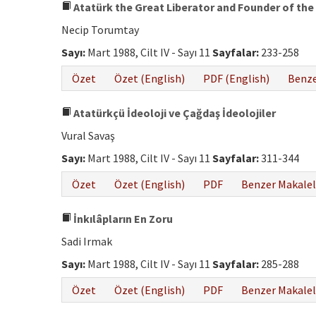
Atatürk the Great Liberator and Founder of the
Necip Torumtay
Sayı:
Mart 1988, Cilt IV - Sayı 11
Sayfalar:
233-258
Özet
Özet (English)
PDF (English)
Benze
Atatürkçü İdeoloji ve Çağdaş İdeolojiler
Vural Savaş
Sayı:
Mart 1988, Cilt IV - Sayı 11
Sayfalar:
311-344
Özet
Özet (English)
PDF
Benzer Makalel
İnkılâpların En Zoru
Sadi Irmak
Sayı:
Mart 1988, Cilt IV - Sayı 11
Sayfalar:
285-288
Özet
Özet (English)
PDF
Benzer Makalel