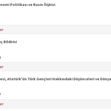
omi Politikası ve Basın İlişkisi
er
Bildirisi
9
er
i, Atatürk'ün Türk Gençleri Hakkındaki Düşünceleri ve Dünyan
7
er