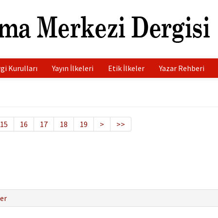
gi Kurulları
Yayın İlkeleri
Etik İlkeler
Yazar Rehberi
15
16
17
18
19
>
>>
er