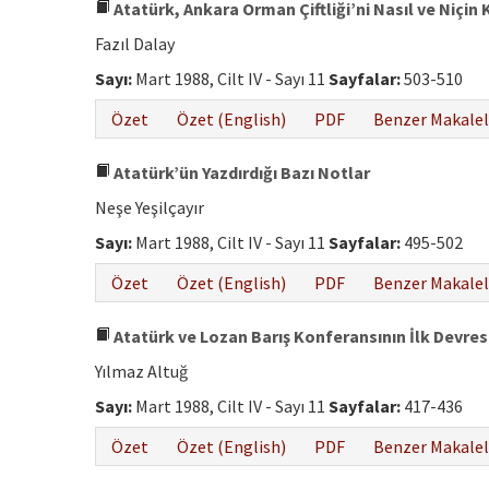
Atatürk, Ankara Orman Çiftliği’ni Nasıl ve Niçin
Fazıl Dalay
Sayı:
Mart 1988, Cilt IV - Sayı 11
Sayfalar:
503-510
Özet
Özet (English)
PDF
Benzer Makalel
Atatürk’ün Yazdırdığı Bazı Notlar
Neşe Yeşilçayır
Sayı:
Mart 1988, Cilt IV - Sayı 11
Sayfalar:
495-502
Özet
Özet (English)
PDF
Benzer Makalel
Atatürk ve Lozan Barış Konferansının İlk Devres
Yılmaz Altuğ
Sayı:
Mart 1988, Cilt IV - Sayı 11
Sayfalar:
417-436
Özet
Özet (English)
PDF
Benzer Makalel