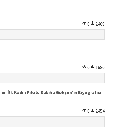
0
2409
0
1680
ın İlk Kadın Pilotu Sabiha Gökçen'in Biyografisi
0
2454