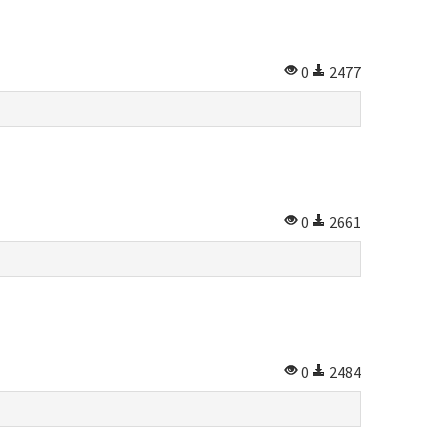
0
2477
0
2661
0
2484