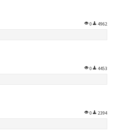
0
4962
0
4453
0
2394