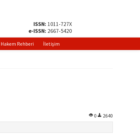
ISSN:
1011-727X
e-ISSN:
2667-5420
Hakem Rehberi
İletişim
0
2640