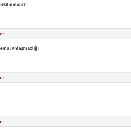
retilmelidir?
er
Kemal Anlaşmazlığı
er
er