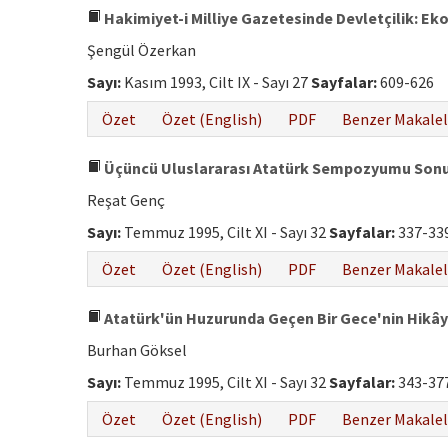
Hakimiyet-i Milliye Gazetesinde Devletçilik: Ekon
Şengül Özerkan
Sayı:
Kasım 1993, Cilt IX - Sayı 27
Sayfalar:
609-626
Özet
Özet (English)
PDF
Benzer Makalel
Üçüncü Uluslararası Atatürk Sempozyumu Sonuç 
Reşat Genç
Sayı:
Temmuz 1995, Cilt XI - Sayı 32
Sayfalar:
337-33
Özet
Özet (English)
PDF
Benzer Makalel
Atatürk'ün Huzurunda Geçen Bir Gece'nin Hikâyes
Burhan Göksel
Sayı:
Temmuz 1995, Cilt XI - Sayı 32
Sayfalar:
343-37
Özet
Özet (English)
PDF
Benzer Makalel