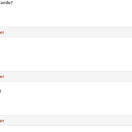
 Kurdu?
er
er
i
er