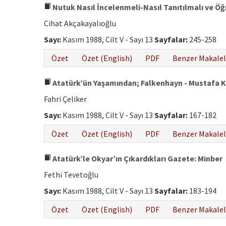
Nutuk Nasıl İncelenmeli-Nasıl Tanıtılmalı ve Öğ
Cihat Akçakayalıoğlu
Sayı:
Kasım 1988, Cilt V - Sayı 13
Sayfalar:
245-258
Özet
Özet (English)
PDF
Benzer Makalel
Atatürk’ün Yaşamından; Falkenhayn - Mustafa 
Fahri Çeliker
Sayı:
Kasım 1988, Cilt V - Sayı 13
Sayfalar:
167-182
Özet
Özet (English)
PDF
Benzer Makalel
Atatürk’le Okyar’ın Çıkardıkları Gazete: Minber
Fethi Tevetoğlu
Sayı:
Kasım 1988, Cilt V - Sayı 13
Sayfalar:
183-194
Özet
Özet (English)
PDF
Benzer Makalel