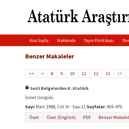
Ana Sayfa
Hakkında
Yayın Politikası
Der
Benzer Makaleler
<<
<
8
9
10
11
12
13
14
Sesli Belgelerden K. Atatürk
İsmet Görgülü
Sayı:
Mart 1988, Cilt IV - Sayı 11
Sayfalar:
459-470
Özet
Özet (English)
PDF
Benzer Makalel