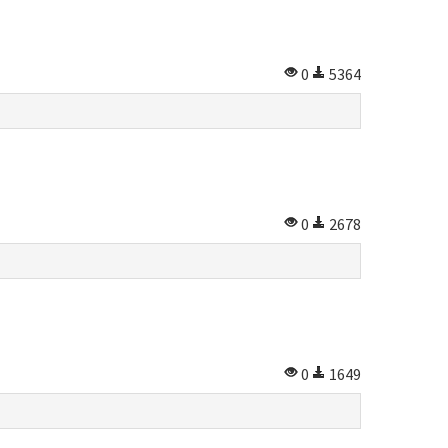
0
5364
0
2678
0
1649