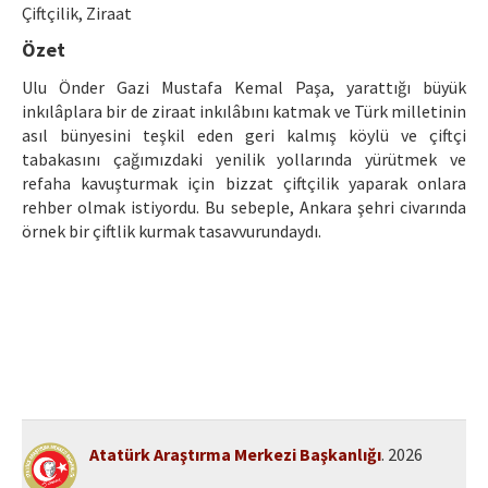
Etik İlkeler
Çiftçilik, Ziraat
Özet
Yazar Rehberi
Ulu Önder Gazi Mustafa Kemal Paşa, yarattığı büyük
Hakem Rehberi
inkılâplara bir de ziraat inkılâbını katmak ve Türk milletinin
asıl bünyesini teşkil eden geri kalmış köylü ve çiftçi
İletişim
tabakasını çağımızdaki yenilik yollarında yürütmek ve
refaha kavuşturmak için bizzat çiftçilik yaparak onlara
rehber olmak istiyordu. Bu sebeple, Ankara şehri civarında
örnek bir çiftlik kurmak tasavvurundaydı.
Atatürk Araştırma Merkezi Başkanlığı
. 2026