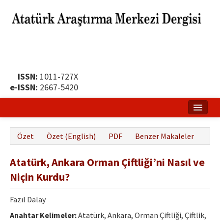
ISSN:
1011-727X
e-ISSN:
2667-5420
Ana Sayfa
Özet
Özet (English)
PDF
Benzer Makaleler
Hakkında
Atatürk, Ankara Orman Çiftliği’ni Nasıl ve
Yayın Politikası
Niçin Kurdu?
Dergi Kurulları
Fazıl Dalay
Yayın İlkeleri
Anahtar Kelimeler:
Atatürk, Ankara, Orman Çiftliği, Çiftlik,