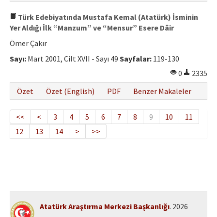
Türk Edebiyatında Mustafa Kemal (Atatürk) İsminin
Yer Aldığı İlk “Manzum” ve “Mensur” Esere Dâir
Ömer Çakır
Sayı:
Mart 2001, Cilt XVII - Sayı 49
Sayfalar:
119-130
0
2335
Özet
Özet (English)
PDF
Benzer Makaleler
<<
<
3
4
5
6
7
8
9
10
11
12
13
14
>
>>
Atatürk Araştırma Merkezi Başkanlığı
. 2026