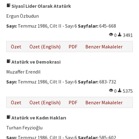
Siyasî Lider Olarak Atatürk
Ergun Özbudun
Sayı:
Temmuz 1986, Cilt II - Sayı 6
Sayfalar:
645-668
0
3491
Özet
Özet (English)
PDF
Benzer Makaleler
Atatürk ve Demokrasi
Muzaffer Erendil
Sayı:
Temmuz 1986, Cilt II - Sayı 6
Sayfalar:
683-732
0
5375
Özet
Özet (English)
PDF
Benzer Makaleler
Atatürk ve Kadın Hakları
Turhan Feyzioğlu
Sayı:
Temmuz 1986, Cilt II - Sayı 6
Sayfalar:
585-602