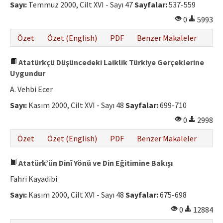
Sayı:
Temmuz 2000, Cilt XVI - Sayı 47
Sayfalar:
537-559
0
5993
Özet
Özet (English)
PDF
Benzer Makaleler
Atatürkçü Düşüncedeki Laiklik Türkiye Gerçeklerine
Uygundur
A. Vehbi Ecer
Sayı:
Kasım 2000, Cilt XVI - Sayı 48
Sayfalar:
699-710
0
2998
Özet
Özet (English)
PDF
Benzer Makaleler
Atatürk’ün Dinî Yönü ve Din Eğitimine Bakışı
Fahri Kayadibi
Sayı:
Kasım 2000, Cilt XVI - Sayı 48
Sayfalar:
675-698
0
12884