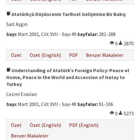
Atatürkçü Düşüncenin Tarihsel Gelişimine Bir Bakış
Sait Aşgın
Sayı:
Mart 2001, Cilt XVII - Sayı 49
Sayfalar:
281-288
0
2870
Özet
Özet (English)
PDF
Benzer Makaleler
Understanding of Atatürk’s Foreign Policy: Peace at
Home, Peace in the World and Accession of Hatay to
Turkey
Cezmi Eraslan
Sayı:
Mart 2001, Cilt XVII - Sayı 49
Sayfalar:
91-106
0
5273
Özet
Özet (English)
PDF (English)
Benzer Makaleler