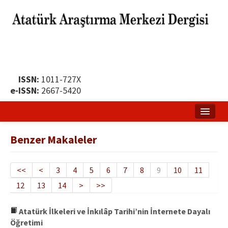
ISSN:
1011-727X
e-ISSN:
2667-5420
Ana Sayfa
Benzer Makaleler
Hakkında
Yayın Politikası
<<
<
3
4
5
6
7
8
9
10
11
12
13
14
>
>>
Dergi Kurulları
Yayın İlkeleri
Atatürk İlkeleri ve İnkılâp Tarihi’nin İnternete Dayalı
Öğretimi