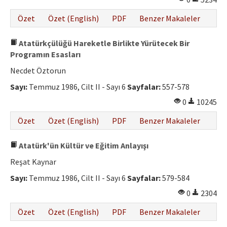
Özet
Özet (English)
PDF
Benzer Makaleler
Atatürkçülüğü Hareketle Birlikte Yürütecek Bir
Programın Esasları
Necdet Öztorun
Sayı:
Temmuz 1986, Cilt II - Sayı 6
Sayfalar:
557-578
0
10245
Özet
Özet (English)
PDF
Benzer Makaleler
Atatürk'ün Kültür ve Eğitim Anlayışı
Reşat Kaynar
Sayı:
Temmuz 1986, Cilt II - Sayı 6
Sayfalar:
579-584
0
2304
Özet
Özet (English)
PDF
Benzer Makaleler