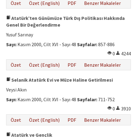
Özet
Özet (English)
PDF
Benzer Makaleler
Atatürk’ten Günümüze Türk Dış Politikası Hakkında
Genel Bir Değerlendirme
Yusuf Sarınay
Sayı:
Kasım 2000, Cilt XVI - Sayı 48
Sayfalar:
857-886
0
4244
Özet
Özet (English)
PDF
Benzer Makaleler
Selanik Atatürk Evi ve Müze Haline Getirilmesi
Veysi Akın
Sayı:
Kasım 2000, Cilt XVI - Sayı 48
Sayfalar:
711-752
0
3910
Özet
Özet (English)
PDF
Benzer Makaleler
Atatürk ve Gençlik