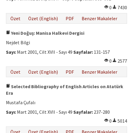
0
7430
Özet
Özet (English)
PDF
Benzer Makaleler
Yeni Doğuş: Manisa Halkevi Dergisi
Nejdet Bilgi
Sayı:
Mart 2001, Cilt XVII - Sayı 49
Sayfalar:
131-157
0
2577
Özet
Özet (English)
PDF
Benzer Makaleler
Selected Bibliography of English Articles on Atatürk
Era
Mustafa Çufalı
Sayı:
Mart 2001, Cilt XVII - Sayı 49
Sayfalar:
237-280
0
5014
Özet
Özet (English)
PDF
Benzer Makaleler