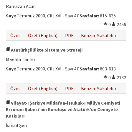
Etik İlkeler
Ramazan Acun
Yazar Rehberi
Sayı:
Temmuz 2000, Cilt XVI - Sayı 47
Sayfalar:
615-635
0
2456
Hakem Rehberi
Özet
Özet (English)
PDF
Benzer Makaleler
İletişim
Atatürkçülükte Sistem ve Strateji
M.vehbi Tanfer
Sayı:
Temmuz 2000, Cilt XVI - Sayı 47
Sayfalar:
603-613
0
2132
Özet
Özet (English)
PDF
Benzer Makaleler
Vilayat-ı Şarkıye Müdafaa-i Hukuk-ı Milliye Cemiyeti
Erzurum Şubesi’nin Kuruluşu ve Atatürk’ün Cemiyete
Katkıları
İsmail Şen