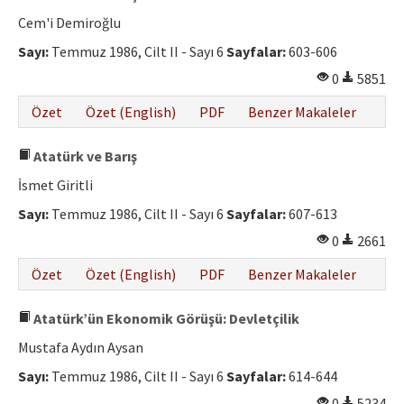
Cem'i Demiroğlu
Sayı:
Temmuz 1986, Cilt II - Sayı 6
Sayfalar:
603-606
0
5851
Özet
Özet (English)
PDF
Benzer Makaleler
Atatürk ve Barış
İsmet Giritli
Sayı:
Temmuz 1986, Cilt II - Sayı 6
Sayfalar:
607-613
0
2661
Özet
Özet (English)
PDF
Benzer Makaleler
Atatürk’ün Ekonomik Görüşü: Devletçilik
Mustafa Aydın Aysan
Sayı:
Temmuz 1986, Cilt II - Sayı 6
Sayfalar:
614-644
0
5234