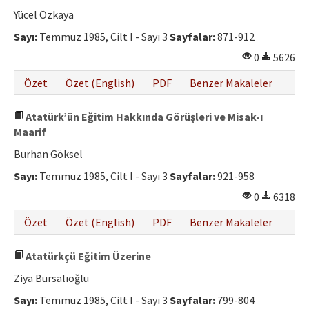
Etik İlkeler
Yücel Özkaya
Yazar Rehberi
Sayı:
Temmuz 1985, Cilt I - Sayı 3
Sayfalar:
871-912
0
5626
Hakem Rehberi
Özet
Özet (English)
PDF
Benzer Makaleler
İletişim
Atatürk’ün Eğitim Hakkında Görüşleri ve Misak-ı
Maarif
Burhan Göksel
Sayı:
Temmuz 1985, Cilt I - Sayı 3
Sayfalar:
921-958
0
6318
Özet
Özet (English)
PDF
Benzer Makaleler
Atatürkçü Eğitim Üzerine
Ziya Bursalıoğlu
Sayı:
Temmuz 1985, Cilt I - Sayı 3
Sayfalar:
799-804