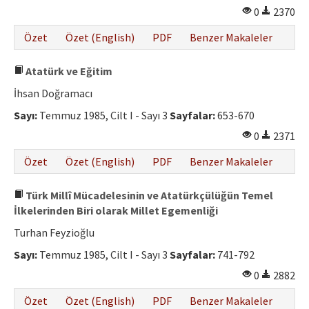
0
2370
Özet
Özet (English)
PDF
Benzer Makaleler
Atatürk ve Eğitim
İhsan Doğramacı
Sayı:
Temmuz 1985, Cilt I - Sayı 3
Sayfalar:
653-670
0
2371
Özet
Özet (English)
PDF
Benzer Makaleler
Türk Millî Mücadelesinin ve Atatürkçülüğün Temel
İlkelerinden Biri olarak Millet Egemenliği
Turhan Feyzioğlu
Sayı:
Temmuz 1985, Cilt I - Sayı 3
Sayfalar:
741-792
0
2882
Özet
Özet (English)
PDF
Benzer Makaleler