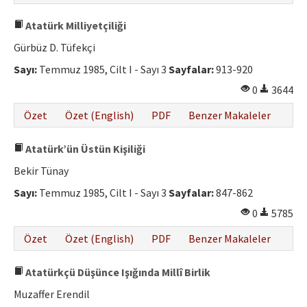
Atatürk Milliyetçiliği
Gürbüz D. Tüfekçi
Sayı:
Temmuz 1985, Cilt I - Sayı 3
Sayfalar:
913-920
0
3644
Özet
Özet (English)
PDF
Benzer Makaleler
Atatürk’ün Üstün Kişiliği
Bekir Tünay
Sayı:
Temmuz 1985, Cilt I - Sayı 3
Sayfalar:
847-862
0
5785
Özet
Özet (English)
PDF
Benzer Makaleler
Atatürkçü Düşünce Işığında Millî Birlik
Muzaffer Erendil