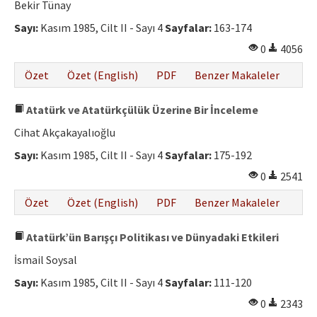
Bekir Tünay
Sayı:
Kasım 1985, Cilt II - Sayı 4
Sayfalar:
163-174
0
4056
Özet
Özet (English)
PDF
Benzer Makaleler
Atatürk ve Atatürkçülük Üzerine Bir İnceleme
Cihat Akçakayalıoğlu
Sayı:
Kasım 1985, Cilt II - Sayı 4
Sayfalar:
175-192
0
2541
Özet
Özet (English)
PDF
Benzer Makaleler
Atatürk’ün Barışçı Politikası ve Dünyadaki Etkileri
İsmail Soysal
Sayı:
Kasım 1985, Cilt II - Sayı 4
Sayfalar:
111-120
0
2343