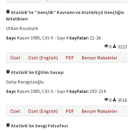
Atatürk’te “Gençlik” Kavramı ve Atatürkçü Gençliğin
Nitelikleri
Utkan Kocatürk
Sayı:
Kasım 1985, Cilt II - Sayı 4
Sayfalar:
21-26
0
3223
Özet
Özet (English)
PDF
Benzer Makaleler
Atatürk’ün Eğitim Savaşı
Galip Karagözoğlu
Sayı:
Kasım 1985, Cilt II - Sayı 4
Sayfalar:
193-214
0
3516
Özet
Özet (English)
PDF
Benzer Makaleler
Atatürk’ün Sevgi Felsefesi