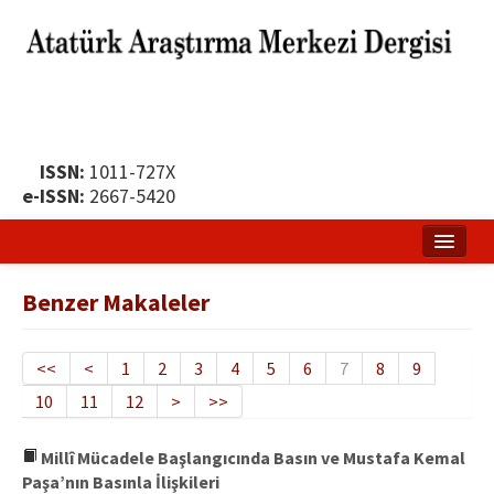
ISSN:
1011-727X
e-ISSN:
2667-5420
Ana Sayfa
Benzer Makaleler
Hakkında
Yayın Politikası
<<
<
1
2
3
4
5
6
7
8
9
10
11
12
>
>>
Dergi Kurulları
Yayın İlkeleri
Millî Mücadele Başlangıcında Basın ve Mustafa Kemal
Paşa’nın Basınla İlişkileri