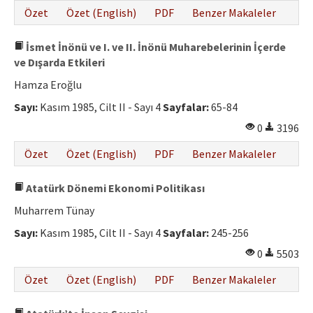
Özet
Özet (English)
PDF
Benzer Makaleler
İsmet İnönü ve I. ve II. İnönü Muharebelerinin İçerde
ve Dışarda Etkileri
Hamza Eroğlu
Sayı:
Kasım 1985, Cilt II - Sayı 4
Sayfalar:
65-84
0
3196
Özet
Özet (English)
PDF
Benzer Makaleler
Atatürk Dönemi Ekonomi Politikası
Muharrem Tünay
Sayı:
Kasım 1985, Cilt II - Sayı 4
Sayfalar:
245-256
0
5503
Özet
Özet (English)
PDF
Benzer Makaleler