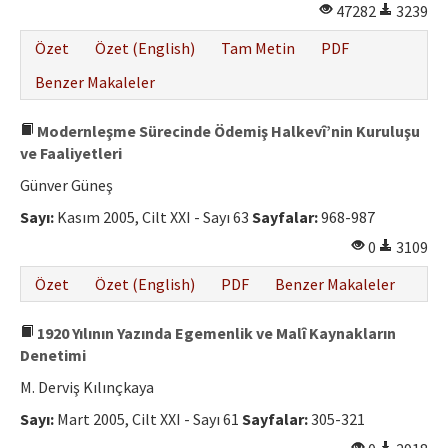
47282
3239
Özet
Özet (English)
Tam Metin
PDF
Benzer Makaleler
Modernleşme Sürecinde Ödemiş Halkevî’nin Kuruluşu
ve Faaliyetleri
Günver Güneş
Sayı:
Kasım 2005, Cilt XXI - Sayı 63
Sayfalar:
968-987
0
3109
Özet
Özet (English)
PDF
Benzer Makaleler
1920 Yılının Yazında Egemenlik ve Malî Kaynakların
Denetimi
M. Derviş Kılınçkaya
Sayı:
Mart 2005, Cilt XXI - Sayı 61
Sayfalar:
305-321