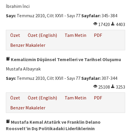
Etik İlkeler
İbrahim İnci
Yazar Rehberi
Sayı:
Temmuz 2010, Cilt XXVI - Sayı 77
Sayfalar:
345-384
17420
4403
Hakem Rehberi
Özet
Özet (English)
Tam Metin
PDF
İletişim
Benzer Makaleler
Kemalizmin Düşünsel Temelleri ve Tarihsel Oluşumu
Mustafa Albayrak
Sayı:
Temmuz 2010, Cilt XXVI - Sayı 77
Sayfalar:
307-344
25108
3253
Özet
Özet (English)
Tam Metin
PDF
Benzer Makaleler
Mustafa Kemal Atatürk ve Franklin Delano
Roosvelt’in Dış Politikadaki Liderliklerinin