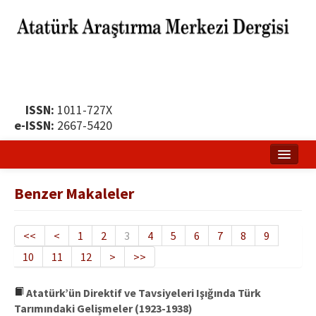
ISSN:
1011-727X
e-ISSN:
2667-5420
Ana Sayfa
Benzer Makaleler
Hakkında
Yayın Politikası
<<
<
1
2
3
4
5
6
7
8
9
10
11
12
>
>>
Dergi Kurulları
Yayın İlkeleri
Atatürk’ün Direktif ve Tavsiyeleri Işığında Türk
Tarımındaki Gelişmeler (1923-1938)