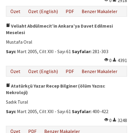
0
2918
Özet
Özet (English)
PDF
Benzer Makaleler
Veliaht Abdülmecit’in Ankara’ya Davet Edilmesi
Meselesi
Mustafa Oral
Sayı:
Mart 2005, Cilt XXI - Sayı 61
Sayfalar:
281-303
0
4391
Özet
Özet (English)
PDF
Benzer Makaleler
Atatürkçü Yazar Recep Bilginer (ölüm Yazısı:
Nekroloji)
Sadık Tural
Sayı:
Mart 2005, Cilt XXI - Sayı 61
Sayfalar:
400-422
0
3248
Özet
PDF
Benzer Makaleler