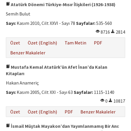
Atatürk Dönemi Türkiye-Mısır İlişkileri (1926-1938)
Semih Bulut
Sayı:
Kasım 2010, Cilt XXVI - Sayı 78
Sayfalar:
535-560
8716
2814
Özet
Özet (English)
Tam Metin
PDF
Benzer Makaleler
Mustafa Kemal Atatürk’ün Afet İnan’da Kalan
Kitapları
Hakan Anameriç
Sayı:
Kasım 2005, Cilt XXI - Sayı 63
Sayfalar:
1115-1140
0
10817
Özet
Özet (English)
PDF
Benzer Makaleler
İsmail Müştak Mayakon’dan Yayımlanmamış Bir Anı: