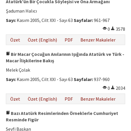
Atatürk’ün Bir Çocukla Söyleşisi ve Ona Armağanı
Şaduman Halıcı
Sayı:
Kasım 2005, Cilt XXI - Sayı 63
Sayfalar:
961-967
0
3578
Özet
Özet (English)
PDF
Benzer Makaleler
Bir Macar Çocuğun Anılarının Işığında Atatürk ve Türk -
Macar İlişkilerine Bakış
Melek Çolak
Sayı:
Kasım 2005, Cilt XXI - Sayı 63
Sayfalar:
937-960
0
2034
Özet
Özet (English)
PDF
Benzer Makaleler
Bazı Atatürk Resimlerinden Örneklerle Cumhuriyet
Resminde Figür
Seyfi Başkan