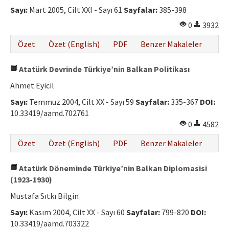
Sayı:
Mart 2005, Cilt XXI - Sayı 61
Sayfalar:
385-398
0
3932
Özet
Özet (English)
PDF
Benzer Makaleler
Atatürk Devrinde Türkiye’nin Balkan Politikası
Ahmet Eyicil
Sayı:
Temmuz 2004, Cilt XX - Sayı 59
Sayfalar:
335-367
DOI:
10.33419/aamd.702761
0
4582
Özet
Özet (English)
PDF
Benzer Makaleler
Atatürk Döneminde Türkiye’nin Balkan Diplomasisi
(1923-1930)
Mustafa Sıtkı Bilgin
Sayı:
Kasım 2004, Cilt XX - Sayı 60
Sayfalar:
799-820
DOI:
10.33419/aamd.703322