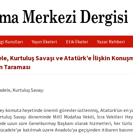
gi Kurulları
Yayın İlkeleri
Etik İlkeler
Yazar Rehberi
le, Kurtuluş Savaşı ve Atatürk’e İlişkin Konuş
ın Taraması
adele, Kurtuluş Savaşı
ey komuta heyetinde önemli görevler üstlenmiş, Atatürk'ün en ya
rtuluş Savaşı döneminde Millî Müdafaa Vekili, İcra Vekilleri Heye
nde uzun süre Genelkurmay Başkanı olarak hizmetleri, her türl
Mücadele'ye katılmak üzere Anadolu'ya geçişinden itibaren basını