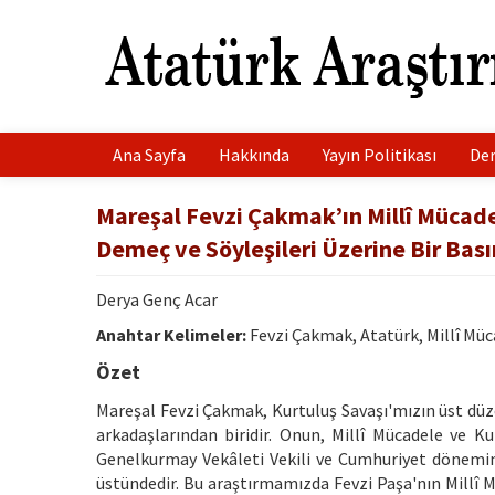
Ana Sayfa
Hakkında
Yayın Politikası
Der
Mareşal Fevzi Çakmak’ın Millî Mücade
Demeç ve Söyleşileri Üzerine Bir Bas
Derya Genç Acar
Anahtar Kelimeler:
Fevzi Çakmak, Atatürk, Millî Müc
Özet
Mareşal Fevzi Çakmak, Kurtuluş Savaşı'mızın üst düz
arkadaşlarından biridir. Onun, Millî Mücadele ve Ku
Genelkurmay Vekâleti Vekili ve Cumhuriyet dönemi
üstündedir. Bu araştırmamızda Fevzi Paşa'nın Millî 