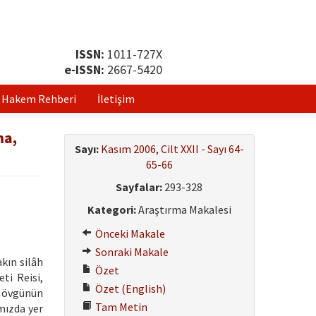
ISSN:
1011-727X
e-ISSN:
2667-5420
Hakem Rehberi
İletişim
ma,
Sayı:
Kasım 2006, Cilt XXII - Sayı 64-
65-66
Sayfalar:
293-328
Kategori:
Araştırma Makalesi
Önceki Makale
Sonraki Makale
kın silâh
Özet
ti Reisi,
Özet (English)
ü övgünün
Tam Metin
mızda yer