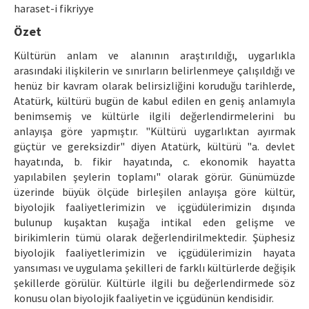
Etik İlkeler
haraset-i fikriyye
Özet
Yazar Rehberi
Kültürün anlam ve alanının araştırıldığı, uygarlıkla
Hakem Rehberi
arasındaki ilişkilerin ve sınırların belirlenmeye çalışıldığı ve
henüz bir kavram olarak belirsizliğini koruduğu tarihlerde,
İletişim
Atatürk, kültürü bugün de kabul edilen en geniş anlamıyla
benimsemiş ve kültürle ilgili değerlendirmelerini bu
anlayışa göre yapmıştır. "Kültürü uygarlıktan ayırmak
güçtür ve gereksizdir" diyen Atatürk, kültürü "a. devlet
hayatında, b. fikir hayatında, c. ekonomik hayatta
yapılabilen şeylerin toplamı" olarak görür. Günümüzde
üzerinde büyük ölçüde birleşilen anlayışa göre kültür,
biyolojik faaliyetlerimizin ve içgüdülerimizin dışında
bulunup kuşaktan kuşağa intikal eden gelişme ve
birikimlerin tümü olarak değerlendirilmektedir. Şüphesiz
biyolojik faaliyetlerimizin ve içgüdülerimizin hayata
yansıması ve uygulama şekilleri de farklı kültürlerde değişik
şekillerde görülür. Kültürle ilgili bu değerlendirmede söz
konusu olan biyolojik faaliyetin ve içgüdünün kendisidir.