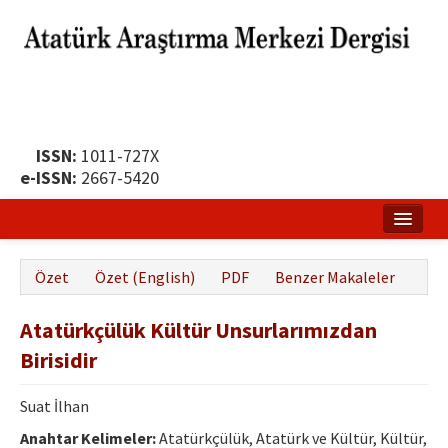
ISSN:
1011-727X
e-ISSN:
2667-5420
Ana Sayfa
Özet
Özet (English)
PDF
Benzer Makaleler
Hakkında
Atatürkçülük Kültür Unsurlarımızdan
Yayın Politikası
Birisidir
Dergi Kurulları
Suat İlhan
Yayın İlkeleri
Anahtar Kelimeler:
Atatürkçülük, Atatürk ve Kültür, Kültür,