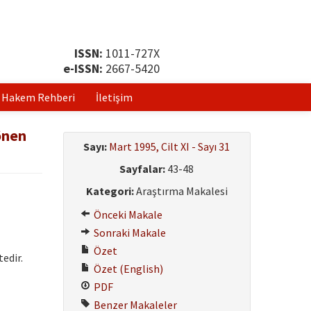
ISSN:
1011-727X
e-ISSN:
2667-5420
Hakem Rehberi
İletişim
önen
Sayı:
Mart 1995, Cilt XI - Sayı 31
Sayfalar:
43-48
Kategori:
Araştırma Makalesi
Önceki Makale
Sonraki Makale
Özet
edir.
Özet (English)
PDF
Benzer Makaleler