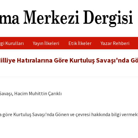
gi Kurulları
Yayın İlkeleri
Etik İlkeler
Yazar Rehberi
illiye Hatıralarına Göre Kurtuluş Savaşı'nda G
Savaşı, Hacim Muhittin Çarıklı
na göre Kurtuluş Savaşı'nda Gönen ve çevresi hakkında bilgi vermekt