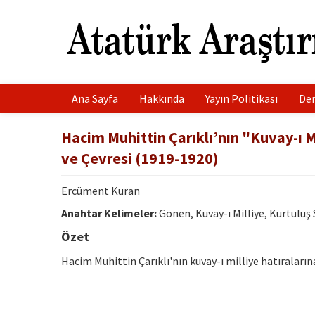
Ana Sayfa
Hakkında
Yayın Politikası
Der
Hacim Muhittin Çarıklı’nın "Kuvay-ı M
ve Çevresi (1919-1920)
Ercüment Kuran
Anahtar Kelimeler:
Gönen, Kuvay-ı Milliye, Kurtuluş 
Özet
Hacim Muhittin Çarıklı'nın kuvay-ı milliye hatıraları