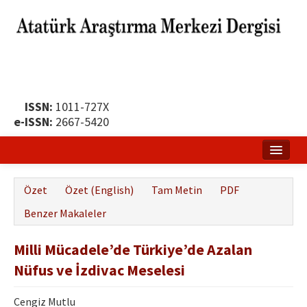
ISSN:
1011-727X
e-ISSN:
2667-5420
Ana Sayfa
Özet
Özet (English)
Tam Metin
PDF
Hakkında
Benzer Makaleler
Yayın Politikası
Milli Mücadele’de Türkiye’de Azalan
Dergi Kurulları
Nüfus ve İzdivac Meselesi
Yayın İlkeleri
Cengiz Mutlu