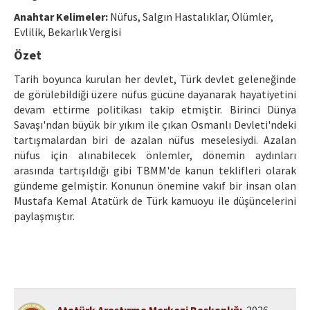
Etik İlkeler
Anahtar Kelimeler:
Nüfus, Salgın Hastalıklar, Ölümler,
Yazar Rehberi
Evlilik, Bekarlık Vergisi
Özet
Hakem Rehberi
Tarih boyunca kurulan her devlet, Türk devlet geleneğinde
İletişim
de görülebildiği üzere nüfus gücüne dayanarak hayatiyetini
devam ettirme politikası takip etmiştir. Birinci Dünya
Savaşı'ndan büyük bir yıkım ile çıkan Osmanlı Devleti'ndeki
tartışmalardan biri de azalan nüfus meselesiydi. Azalan
nüfus için alınabilecek önlemler, dönemin aydınları
arasında tartışıldığı gibi TBMM'de kanun teklifleri olarak
gündeme gelmiştir. Konunun önemine vakıf bir insan olan
Mustafa Kemal Atatürk de Türk kamuoyu ile düşüncelerini
paylaşmıştır.