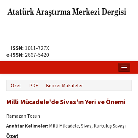
ISSN:
1011-727X
e-ISSN:
2667-5420
Ana Sayfa
Özet
PDF
Benzer Makaleler
Hakkında
Milli Mücadele'de Sivas'ın Yeri ve Önemi
Yayın Politikası
Dergi Kurulları
Ramazan Tosun
Anahtar Kelimeler:
Milli Mücadele, Sivas, Kurtuluş Savaşı
Yayın İlkeleri
Özet