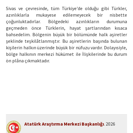
Etik İlkeler
Sivas ve çevresinde, tüm Türkiye'de olduğu gibi Türkler,
Yazar Rehberi
azınlıklarla mukayese edilemeyecek bir nisbette
çoğunluktadırlar. Bölgedeki azınlıkların durumuna
Hakem Rehberi
geçmeden önce Türklerin, hayat şartlarından kısaca
bahsedelim. Bölgenin büyük bir bölümünde halk aşiretler
İletişim
şeklinde teşkilâtlanmıştır. Bu aşiretlerin başında bulunan
kişilerin halkın üzerinde büyük bir nüfuzu vardır. Dolayısiyle,
bölge halkının merkezi hükümet ile İlişkilerinde bu durum
ön plâna çıkmaktadır.
Atatürk Araştırma Merkezi Başkanlığı
. 2026