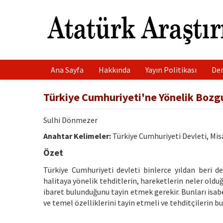
Ana Sayfa
Hakkında
Yayın Politikası
Der
Türkiye Cumhuriyeti'ne Yönelik Bozg
Sulhi Dönmezer
Anahtar Kelimeler:
Türkiye Cumhuriyeti Devleti, Misa
Özet
Türkiye Cumhuriyeti devleti binlerce yıldan beri 
halitaya yönelik tehditlerin, hareketlerin neler oldu
ibaret bulunduğunu tayin etmek gerekir. Bunları isabe
ve temel özelliklerini tayin etmeli ve tehditçilerin 