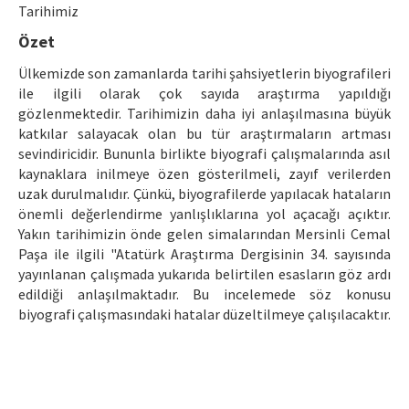
Etik İlkeler
Tarihimiz
Özet
Yazar Rehberi
Ülkemizde son zamanlarda tarihi şahsiyetlerin biyografileri
Hakem Rehberi
ile ilgili olarak çok sayıda araştırma yapıldığı
gözlenmektedir. Tarihimizin daha iyi anlaşılmasına büyük
İletişim
katkılar salayacak olan bu tür araştırmaların artması
sevindiricidir. Bununla birlikte biyografi çalışmalarında asıl
kaynaklara inilmeye özen gösterilmeli, zayıf verilerden
uzak durulmalıdır. Çünkü, biyografilerde yapılacak hataların
önemli değerlendirme yanlışlıklarına yol açacağı açıktır.
Yakın tarihimizin önde gelen simalarından Mersinli Cemal
Paşa ile ilgili "Atatürk Araştırma Dergisinin 34. sayısında
yayınlanan çalışmada yukarıda belirtilen esasların göz ardı
edildiği anlaşılmaktadır. Bu incelemede söz konusu
biyografi çalışmasındaki hatalar düzeltilmeye çalışılacaktır.