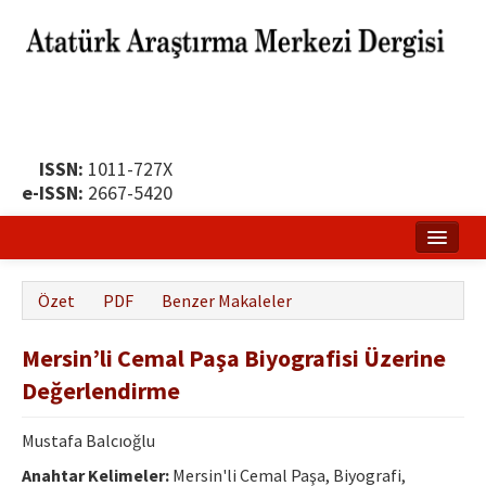
ISSN:
1011-727X
e-ISSN:
2667-5420
Ana Sayfa
Özet
PDF
Benzer Makaleler
Hakkında
Mersin’li Cemal Paşa Biyografisi Üzerine
Yayın Politikası
Değerlendirme
Dergi Kurulları
Mustafa Balcıoğlu
Yayın İlkeleri
Anahtar Kelimeler:
Mersin'li Cemal Paşa, Biyografi,