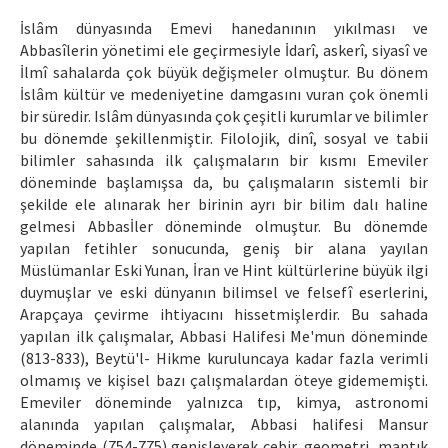
Etik İlkeler
İslâm dünyasında Emevi hanedanının yıkılması ve
Yazar Rehberi
Abbasîlerin yönetimi ele geçirmesiyle İdarî, askerî, siyasî ve
İlmî sahalarda çok büyük değişmeler olmuştur. Bu dönem
Hakem Rehberi
İslâm kültür ve medeniyetine damgasını vuran çok önemli
bir süredir. Islâm dünyasında çok çeşitli kurumlar ve bilimler
İletişim
bu dönemde şekillenmiştir. Filolojik, dinî, sosyal ve tabii
bilimler sahasında ilk çalışmaların bir kısmı Emeviler
döneminde başlamışsa da, bu çalışmaların sistemli bir
şekilde ele alınarak her birinin ayrı bir bilim dalı haline
gelmesi Abbasİler döneminde olmuştur. Bu dönemde
yapılan fetihler sonucunda, geniş bir alana yayılan
Müslümanlar Eski Yunan, İran ve Hint kültürlerine büyük ilgi
duymuşlar ve eski dünyanın bilimsel ve felsefî eserlerini,
Arapçaya çevirme ihtiyacını hissetmişlerdir. Bu sahada
yapılan ilk çalışmalar, Abbasi Halifesi Me'mun döneminde
(813-833), Beytü'l- Hikme kuruluncaya kadar fazla verimli
olmamış ve kişisel bazı çalışmalardan öteye gidememişti.
Emeviler döneminde yalnızca tıp, kimya, astronomi
alanında yapılan çalışmalar, Abbasi halifesi Mansur
döneminde (754-775) genişleyerek cebir, geometri, mantık