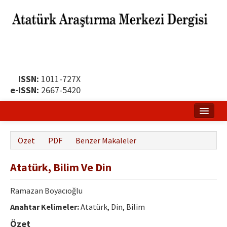
ISSN:
1011-727X
e-ISSN:
2667-5420
Ana Sayfa
Özet
PDF
Benzer Makaleler
Hakkında
Atatürk, Bilim Ve Din
Yayın Politikası
Dergi Kurulları
Ramazan Boyacıoğlu
Anahtar Kelimeler:
Atatürk, Din, Bilim
Yayın İlkeleri
Özet