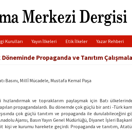
gi Kurulları
Yayın İlkeleri
Etik İlkeler
Yazar Rehberi
lk Döneminde Propaganda ve Tanıtım Çalışmala
tı Basını, Millî Mücadele, Mustafa Kemal Paşa
 hızlandırmak ve topraklarım paylaşmak için Batı ülkelerind
 yapılan propagandalardı. Bu dönemde çok güçlü bir anti -Türk ka
şısında çok güçlü tanıtım ve propaganda ile durulabileceğini gö
adolu Ajansı, Basın Yayın Genel Müdürlüğü, Diyanet İşleri Başkanlı
it kişi ve kurumu harekete geçirdi. Propaganda ve tanıtım, Atatü