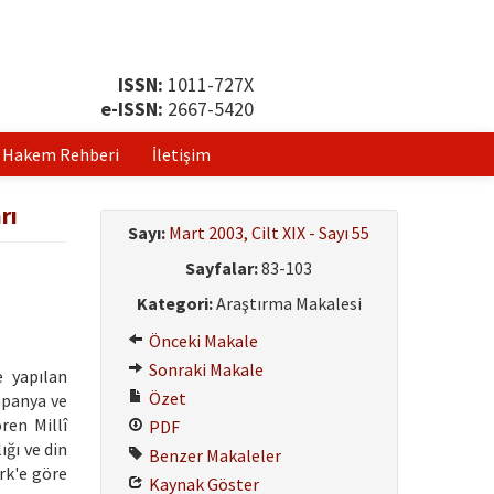
ISSN:
1011-727X
e-ISSN:
2667-5420
Hakem Rehberi
İletişim
rı
Sayı:
Mart 2003, Cilt XIX - Sayı 55
Sayfalar:
83-103
Kategori:
Araştırma Makalesi
Önceki Makale
Sonraki Makale
e yapılan
Özet
mpanya ve
ren Millî
PDF
ğı ve din
Benzer Makaleler
rk'e göre
Kaynak Göster