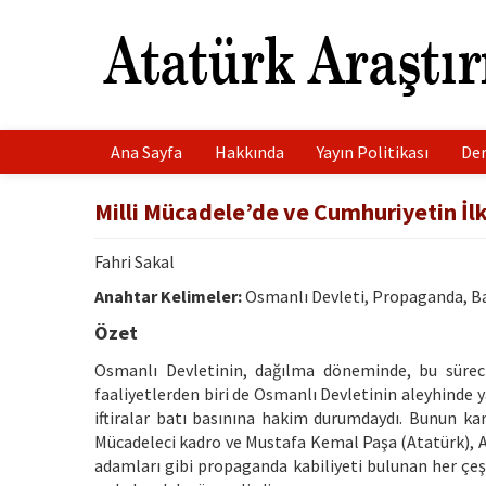
Ana Sayfa
Hakkında
Yayın Politikası
Der
Milli Mücadele’de ve Cumhuriyetin İ
Fahri Sakal
Anahtar Kelimeler:
Osmanlı Devleti, Propaganda, Ba
Özet
Osmanlı Devletinin, dağılma döneminde, bu süreci
faaliyetlerden biri de Osmanlı Devletinin aleyhinde
iftiralar batı basınına hakim durumdaydı. Bunun kar
Mücadeleci kadro ve Mustafa Kemal Paşa (Atatürk), An
adamları gibi propaganda kabiliyeti bulunan her çeş