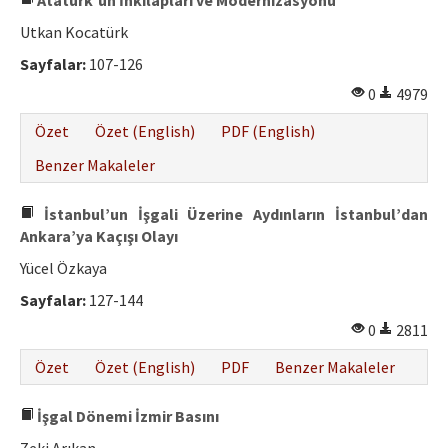
Atatürk'ün İnkılapları ve Modernizasyonu
Utkan Kocatürk
Sayfalar:
107-126
0
4979
Özet
Özet (English)
PDF (English)
Benzer Makaleler
İstanbul’un İşgali Üzerine Aydınların İstanbul’dan
Ankara’ya Kaçışı Olayı
Yücel Özkaya
Sayfalar:
127-144
0
2811
Özet
Özet (English)
PDF
Benzer Makaleler
İşgal Dönemi İzmir Basını