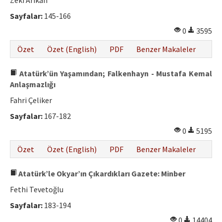
Zeki Arıkan
Sayfalar:
145-166
0
3595
Özet
Özet (English)
PDF
Benzer Makaleler
Atatürk’ün Yaşamından; Falkenhayn - Mustafa Kemal
Anlaşmazlığı
Fahri Çeliker
Sayfalar:
167-182
0
5195
Özet
Özet (English)
PDF
Benzer Makaleler
Atatürk’le Okyar’ın Çıkardıkları Gazete: Minber
Fethi Tevetoğlu
Sayfalar:
183-194
0
14404