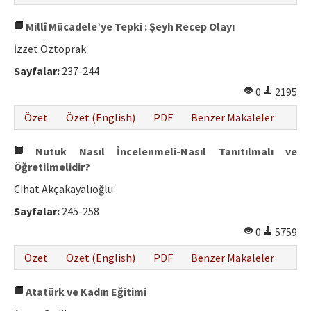
Millî Mücadele’ye Tepki : Şeyh Recep Olayı
İzzet Öztoprak
Sayfalar:
237-244
0
2195
Özet
Özet (English)
PDF
Benzer Makaleler
Nutuk Nasıl İncelenmeli-Nasıl Tanıtılmalı ve
Öğretilmelidir?
Cihat Akçakayalıoğlu
Sayfalar:
245-258
0
5759
Özet
Özet (English)
PDF
Benzer Makaleler
Atatürk ve Kadın Eğitimi