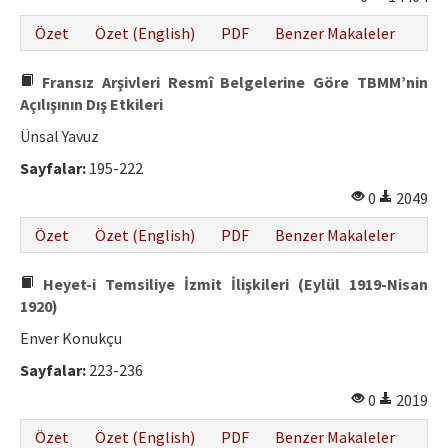
Özet
Özet (English)
PDF
Benzer Makaleler
Fransız Arşivleri Resmî Belgelerine Göre TBMM’nin
Açılışının Dış Etkileri
Ünsal Yavuz
Sayfalar:
195-222
0
2049
Özet
Özet (English)
PDF
Benzer Makaleler
Heyet-i Temsiliye İzmit İlişkileri (Eylül 1919-Nisan
1920)
Enver Konukçu
Sayfalar:
223-236
0
2019
Özet
Özet (English)
PDF
Benzer Makaleler