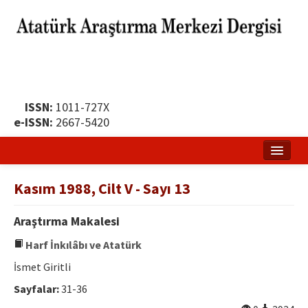
ISSN:
1011-727X
e-ISSN:
2667-5420
Ana Sayfa
Kasım 1988, Cilt V - Sayı 13
Hakkında
Araştırma Makalesi
Yayın Politikası
Harf İnkılâbı ve Atatürk
Dergi Kurulları
İsmet Giritli
Yayın İlkeleri
Sayfalar:
31-36