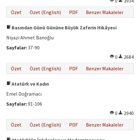
0
3934
Etik İlkeler
Özet
Özet (English)
PDF
Benzer Makaleler
Yazar Rehberi
Hakem Rehberi
Basından Günü Gününe Büyük Zaferin Hikâyesi
Niyazi Ahmet Banoğlu
İletişim
Sayfalar:
37-90
0
2684
Özet
Özet (English)
PDF
Benzer Makaleler
Atatürk ve Kadın
Emel Doğramacı
Sayfalar:
91-106
0
2940
Özet
Özet (English)
PDF
Benzer Makaleler