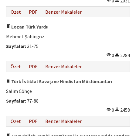
0
2031
Etik İlkeler
Özet
PDF
Benzer Makaleler
Yazar Rehberi
Hakem Rehberi
Lozan Türk Yurdu
Mehmet Şahingöz
İletişim
Sayfalar:
31-75
0
2284
Özet
PDF
Benzer Makaleler
Türk İstiklal Savaşı ve Hindistan Müslümanları
Salim Cöhçe
Sayfalar:
77-88
0
2458
Özet
PDF
Benzer Makaleler