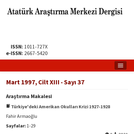
ISSN:
1011-727X
e-ISSN:
2667-5420
Ana Sayfa
Mart 1997, Cilt XIII - Sayı 37
Hakkında
Araştırma Makalesi
Yayın Politikası
Türkiye'deki Amerikan Okulları Krizi 1927-1928
Dergi Kurulları
Fahir Armaoğlu
Yayın İlkeleri
Sayfalar:
1-29