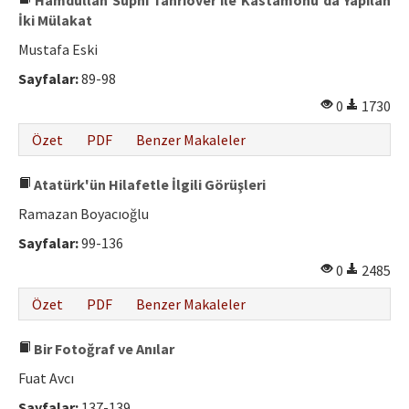
Hamdullah Suphi Tanrıöver ile Kastamonu'da Yapılan
İki Mülakat
Mustafa Eski
Sayfalar:
89-98
0
1730
Özet
PDF
Benzer Makaleler
Atatürk'ün Hilafetle İlgili Görüşleri
Ramazan Boyacıoğlu
Sayfalar:
99-136
0
2485
Özet
PDF
Benzer Makaleler
Bir Fotoğraf ve Anılar
Fuat Avcı
Sayfalar:
137-139