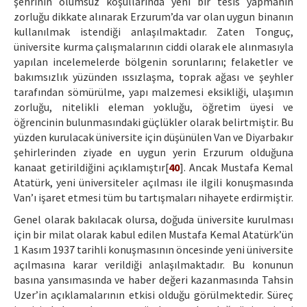
şehrinin olumsuz koşullarında yeni bir tesis yapmanın
zorluğu dikkate alınarak Erzurum’da var olan uygun binanın
kullanılmak istendiği anlaşılmaktadır. Zaten Tonguç,
üniversite kurma çalışmalarının ciddi olarak ele alınmasıyla
yapılan incelemelerde bölgenin sorunlarını; felaketler ve
bakımsızlık yüzünden ıssızlaşma, toprak ağası ve şeyhler
tarafından sömürülme, yapı malzemesi eksikliği, ulaşımın
zorluğu, nitelikli eleman yokluğu, öğretim üyesi ve
öğrencinin bulunmasındaki güçlükler olarak belirtmiştir. Bu
yüzden kurulacak üniversite için düşünülen Van ve Diyarbakır
şehirlerinden ziyade en uygun yerin Erzurum olduğuna
kanaat getirildiğini açıklamıştır[
40
]. Ancak Mustafa Kemal
Atatürk, yeni üniversiteler açılması ile ilgili konuşmasında
Van’ı işaret etmesi tüm bu tartışmaları nihayete erdirmiştir.
Genel olarak bakılacak olursa, doğuda üniversite kurulması
için bir milat olarak kabul edilen Mustafa Kemal Atatürk’ün
1 Kasım 1937 tarihli konuşmasının öncesinde yeni üniversite
açılmasına karar verildiği anlaşılmaktadır. Bu konunun
basına yansımasında ve haber değeri kazanmasında Tahsin
Uzer’in açıklamalarının etkisi olduğu görülmektedir. Süreç