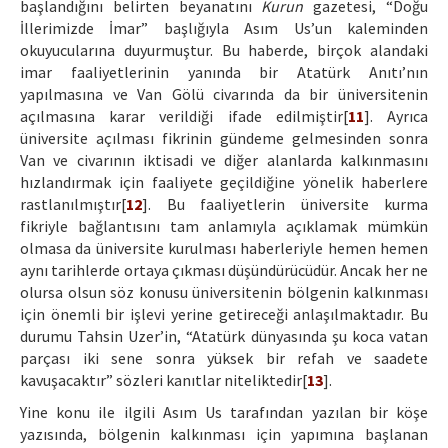
başlandığını belirten beyanatını
Kurun
gazetesi, “Doğu
İllerimizde İmar” başlığıyla Asım Us’un kaleminden
okuyucularına duyurmuştur. Bu haberde, birçok alandaki
imar faaliyetlerinin yanında bir Atatürk Anıtı’nın
yapılmasına ve Van Gölü civarında da bir üniversitenin
açılmasına karar verildiği ifade edilmiştir[
11
]. Ayrıca
üniversite açılması fikrinin gündeme gelmesinden sonra
Van ve civarının iktisadi ve diğer alanlarda kalkınmasını
hızlandırmak için faaliyete geçildiğine yönelik haberlere
rastlanılmıştır[
12
]. Bu faaliyetlerin üniversite kurma
fikriyle bağlantısını tam anlamıyla açıklamak mümkün
olmasa da üniversite kurulması haberleriyle hemen hemen
aynı tarihlerde ortaya çıkması düşündürücüdür. Ancak her ne
olursa olsun söz konusu üniversitenin bölgenin kalkınması
için önemli bir işlevi yerine getireceği anlaşılmaktadır. Bu
durumu Tahsin Uzer’in, “Atatürk dünyasında şu koca vatan
parçası iki sene sonra yüksek bir refah ve saadete
kavuşacaktır” sözleri kanıtlar niteliktedir[
13
].
Yine konu ile ilgili Asım Us tarafından yazılan bir köşe
yazısında, bölgenin kalkınması için yapımına başlanan