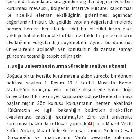
içerisinde basında ara sıra gündeme gelen doğu üniversitesi
kurulması mevzusu, bölgenin imarı ve kültürel kalkınması
ile nitelikli eleman eksikliğinin giderilmesi açısından
değerlendirilmiştir. Bu şekilde yapılan değerlendirmelerde
hemen hemen her alanda ciddi bir nitelikli insan gücü
yokluğu kabul edilmekle birlikte özellikle bölgedeki doktor
eksikliğinin vurgulandığı söylenebilir. Ayrıca bu dönemde
üniversitenin açılacağı yer konusunun da zaman zaman
gündeme taşındığı tespit edilmiştir.
II. Doğu Üniversitesi Kurma Sürecinin Faaliyet Dönemi
Doğuda bir üniversite kurulmasına giden süreçte bir dönüm
noktası sayılan 1 Kasım 1937 tarihli Mustafa Kemal
Atatürk’ün konuşmasıyla birlikte düşüncede kalan doğu
üniversitesi fikri resmiyet kazanarak ciddiyetle ele alınmaya
başlanmıştır. Söz konusu konuşmanın hemen akabinde
Hükûmetin ve ilgili bakanlığın belirtilen direktifleri
uygulamaya çalıştığı görülmüştür. Zira yeni üniversite
kurulması hakkında tetkikat yapmak[
41
] için Maarif Vekili
Saffet Arıkan, Maarif Yüksek Tedrisat Umum Müdürü Cevat
Dursunoğlu ve mahiyetinin Van’a seyahate çıkmaya