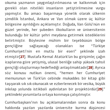
okuma yazmanın yaygınlaştırılmasına ve kalkınmak için
gerekli olan nitelikli insanların yetiştirilmesine vurgu
yapmıştır. Bu amacı başarmaya yönelik olarak ülkenin
şimdilik İstanbul, Ankara ve Van olmak üzere üç kültür
bölgesine ayrıldığını açıklamıştır. Doğuda, Van Gölü’nün en
güzel yerinde, her şubeden ilkokulların ve üniversitenin
bulunduğu bir kültür şehri meydana getirmek istediklerini
belirtmiştir. Böylesine mühim bir teşebbüsün bölge
gençliğine sağlayacağı olanakları ise “Türkiye
Cumhuriyeti’nin en mutlu bir eseri” şeklinde izah
etmiştir[
27
]. Mustafa Kemal Atatürk’ün bu girişimle; çağın
icaplarına göre yetişmiş, ulusal benliğe sahip yüksek tahsil
gençliği oluşturmayı hedeflediği anlaşılmaktadır[
28
]. Ayrıca
söz konusu nutkun önemi, “hemen her Cumhuriyet
memurunun ve Türk’ün cebinde mukaddes bir kitap gibi
taşıyarak sık sık okunacak ve ezberlenecek bir vesika, büyük
inkılap yolunda istikbali aydınlatan bir projektördür[
29
].”
şeklindeki yorumlarla ortaya konmaya çalışılmıştır.
Cumhurbaşkanı’nın bu açıklamalarından sonra da konu
hakkında yazılan yazılarda üniversite kurma düşüncesi