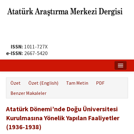
ISSN:
1011-727X
e-ISSN:
2667-5420
Ana Sayfa
Özet
Özet (English)
Tam Metin
PDF
Hakkında
Benzer Makaleler
Yayın Politikası
Atatürk Dönemi’nde Doğu Üniversitesi
Dergi Kurulları
Kurulmasına Yönelik Yapılan Faaliyetler
Yayın İlkeleri
(1936-1938)