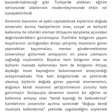
kazandırılabileceği gibi Türkiye’de aldıkları eğitim
neticesinde ülkelerinin modernleşmesinde etkin rol
oynayabilirlerdi.
Dönemin basınının ve aydın sayılabilecek kişilerinin doğuda
üniversite kurma faaliyetlerini imar, sosyal ve kültürel
kalkınma ile nitelikli eleman ihtiyacını karşılama açısından
değerlendirdikleri görülmüştür. Özellikle bölgenin yaşam
koşullarının zorluğundan dolayı yetişmiş insanların görev
yapmaktan kaçınmaları, memur göndermektense
üniversiteyi götürmek anlayışının ön plana çıkmasını
sağladığı söylenebilir. Böylece hem bölgenin imar ve
kültürel manada kalkınması hem de bölgenin ihtiyaç
duyduğu insan kaynağının bulunmasının amaçlandığı
anlaşılmaktadır. Yine batı bölgelerinde ve şehirlerde
okumuş kişilerin doğuda görev yapmak istememeleri,
doğunun kendi insanının yetiştirilmesini zorunlu hale
getirmiştir. Dolayısıyla dönemin önemli bir eğitim ve
kalkınma anlayışı olan “kendi kaynağı ile kalkındırma”
hareketinin üniversite açılma sürecinde “doğuyu kendi
insanıyla kalkındırma” şeklinde uygulandığını söylemek