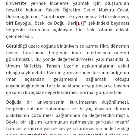
üniversite yerinde inceleme yapmak için oluşturulan
heyette bulunan Yüksek Öğretim Genel Müdürü Cevat
Dursunoğlu’nun, “Cumhuriyet iki yeri henüz fetih edemedi,
biri Beyoğlu, öteki de Doğu illeri[
17
]” şeklindeki beyanatı
bölgenin durumunu açıklayan bir ifade olarak dikkat
çekmektedir.
Görüldüğü üzere doğuda bir üniversite kurma fikri, dönemin
basını tarafından bölgenin imarı noktasında önemli
görülmüştür. Bu yönde değerlendirmeler yapılmasında 3.
Umum Müfettişi Tahsin Uzer’in açıklamalarının etkili
olduğu söylenebilir. Uzer’in görevlerinden birisinin bölgenin
imar açısından gelişmesini sağlamak olduğu
düşünüldüğünde bu tarzda açıklamalar yapılması ve basının
da süreci bu açıdan değerlendirmesi normal görülmelidir.
Doğuda bir üniversitenin kurulmasının düşünülmesi,
bölgenin kültürel kalkınması ve ihtiyaç duyulan eleman
sıkıntısının çözülmesi bağlamında da değerlendirilmiştir.
Böyle bir eğitim kurumunun açılmasıyla şarktaki maarif
hareketlerinin en yüksek seviye çıkarılmasının hedeflendiği