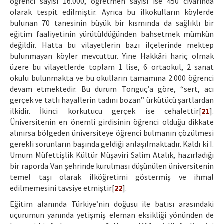
öğrenci sayısı 16.000, öğretmen sayısı ise 450 civarında
olarak tespit edilmiştir. Ayrıca bu ilkokulların köylerde
bulunan 70 tanesinin büyük bir kısmında da sağlıklı bir
eğitim faaliyetinin yürütüldüğünden bahsetmek mümkün
değildir. Hatta bu vilayetlerin bazı ilçelerinde mektep
bulunmayan köyler mevcuttur. Yine Hakkâri hariç olmak
üzere bu vilayetlerde toplam 1 lise, 6 ortaokul, 2 sanat
okulu bulunmakta ve bu okulların tamamına 2.000 öğrenci
devam etmektedir. Bu durum Tonguç’a göre, “sert, acı
gerçek ve tatlı hayallerin tadını bozan” ürkütücü şartlardan
ilkidir. İkinci korkutucu gerçek ise cehalettir[
21
].
Üniversitenin en önemli girdisinin öğrenci olduğu dikkate
alınırsa bölgeden üniversiteye öğrenci bulmanın çözülmesi
gerekli sorunların başında geldiği anlaşılmaktadır. Kaldı ki I.
Umum Müfettişlik Kültür Müşaviri Salim Atalık, hazırladığı
bir raporda Van şehrinde kurulması düşünülen üniversitenin
temel taşı olarak ilköğretimi göstermiş ve ihmal
edilmemesini tavsiye etmiştir[
22
].
Eğitim alanında Türkiye’nin doğusu ile batısı arasındaki
uçurumun yanında yetişmiş eleman eksikliği yönünden de