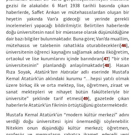
gezisi ile alakalıdır. 6 Mart 1938 tarihli basında çıkan
haberlerde, Saffet Arıkan ve mütehassıslardan oluşan bir
heyetin yakında Van’a gideceği ve yerinde gerekli
incelemeleri yapacağı bildirilmiştir. Belirtilen haberlerde
doğu üniversitesin nasıl bir müessese olarak düşünüldüğüne
dair bazı bilgiler bulunmaktadır. Buna göre; Van’da muallim,
mütehassıs ve talebenin rahatlıkla oturabilecekleri[
46
],
üniversitenin öğrenci kaynağını sağlamak adına ilköğretim,
ortaokul ve lise kurumlarını içinde barındıran[
47
] “bir site
üniversitesinin” planlandığı anlaşılmaktadır[
48
]. Hasan
Rıza Soyak,
Atatürk’ten Hatıralar
adlı eserinde Mustafa
Kemal Atatürk’ün aklındaki kurumu “…hepsi yatılı olmak
üzere birkaç ilk ve orta mektep, lise, öğretmen, ziraat ve
sanat mektepleri ve nihayet bütün fakülteleriyle bir
üniversite” şeklinde tarif etmesi[
49
], gazetede çıkan
haberlerle Atatürk’ün fikrinin örtüştüğünü göstermektedir.
Mustafa Kemal Atatürk’ün “modern kültür merkezi” adını
verdiği doğu üniversitesi işini önemsediği söylenebilir.
Nitekim onun düşündüğü kültür merkezi; öğretmen,
profesör ve memurların rahatça ikamet edeceği yeni