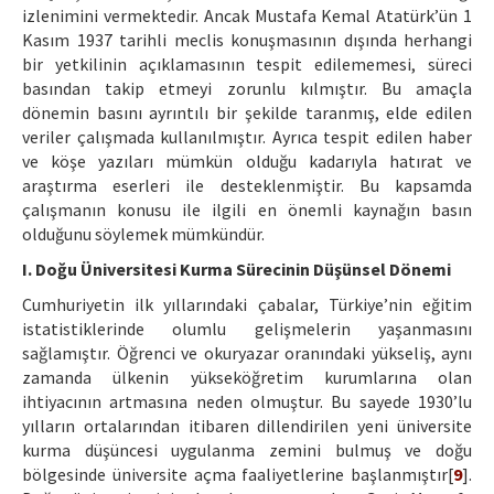
izlenimini vermektedir. Ancak Mustafa Kemal Atatürk’ün 1
Kasım 1937 tarihli meclis konuşmasının dışında herhangi
bir yetkilinin açıklamasının tespit edilememesi, süreci
basından takip etmeyi zorunlu kılmıştır. Bu amaçla
dönemin basını ayrıntılı bir şekilde taranmış, elde edilen
veriler çalışmada kullanılmıştır. Ayrıca tespit edilen haber
ve köşe yazıları mümkün olduğu kadarıyla hatırat ve
araştırma eserleri ile desteklenmiştir. Bu kapsamda
çalışmanın konusu ile ilgili en önemli kaynağın basın
olduğunu söylemek mümkündür.
I. Doğu Üniversitesi Kurma Sürecinin Düşünsel Dönemi
Cumhuriyetin ilk yıllarındaki çabalar, Türkiye’nin eğitim
istatistiklerinde olumlu gelişmelerin yaşanmasını
sağlamıştır. Öğrenci ve okuryazar oranındaki yükseliş, aynı
zamanda ülkenin yükseköğretim kurumlarına olan
ihtiyacının artmasına neden olmuştur. Bu sayede 1930’lu
yılların ortalarından itibaren dillendirilen yeni üniversite
kurma düşüncesi uygulanma zemini bulmuş ve doğu
bölgesinde üniversite açma faaliyetlerine başlanmıştır[
9
].