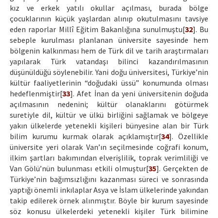
kız ve erkek yatılı okullar açılması, burada bölge
çocuklarının küçük yaşlardan alınıp okutulmasını tavsiye
eden raporlar Millî Eğitim Bakanlığına sunulmuştu[
32
]. Bu
sebeple kurulması planlanan üniversite sayesinde hem
bölgenin kalkınması hem de Türk dil ve tarih araştırmaları
yapılarak Türk vatandaşı bilinci kazandırılmasının
düşünüldüğü söylenebilir. Yani doğu üniversitesi, Türkiye’nin
kültür faaliyetlerinin “doğudaki üssü” konumunda olması
hedeflenmiştir[
33
]. Afet İnan da yeni üniversitenin doğuda
açılmasının nedenini; kültür olanaklarını götürmek
suretiyle dil, kültür ve ülkü birliğini sağlamak ve bölgeye
yakın ülkelerde yetenekli kişileri bünyesine alan bir Türk
bilim kurumu kurmak olarak açıklamıştır[
34
]. Özellikle
üniversite yeri olarak Van’ın seçilmesinde coğrafi konum,
ilkim şartları bakımından elverişlilik, toprak verimliliği ve
Van Gölü’nün bulunması etkili olmuştur[
35
]. Gerçekten de
Türkiye’nin bağımsızlığını kazanması süreci ve sonrasında
yaptığı önemli inkılaplar Asya ve İslam ülkelerinde yakından
takip edilerek örnek alınmıştır. Böyle bir kurum sayesinde
söz konusu ülkelerdeki yetenekli kişiler Türk bilimine