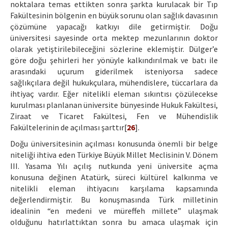
noktalara temas ettikten sonra şarkta kurulacak bir Tıp
Fakültesinin bölgenin en büyük sorunu olan sağlık davasının
çözümüne yapacağı katkıyı dile getirmiştir. Doğu
üniversitesi sayesinde orta mektep mezunlarının doktor
olarak yetiştirilebileceğini sözlerine eklemiştir. Dülger’e
göre doğu şehirleri her yönüyle kalkındırılmak ve batı ile
arasındaki uçurum giderilmek isteniyorsa sadece
sağlıkçılara değil hukukçulara, mühendislere, tüccarlara da
ihtiyaç vardır. Eğer nitelikli eleman sıkıntısı çözülecekse
kurulması planlanan üniversite bünyesinde Hukuk Fakültesi,
Ziraat ve Ticaret Fakültesi, Fen ve Mühendislik
Fakültelerinin de açılması şarttır[
26
].
Doğu üniversitesinin açılması konusunda önemli bir belge
niteliği ihtiva eden Türkiye Büyük Millet Meclisinin V. Dönem
III. Yasama Yılı açılış nutkunda yeni üniversite açma
konusuna değinen Atatürk, süreci kültürel kalkınma ve
nitelikli eleman ihtiyacını karşılama kapsamında
değerlendirmiştir. Bu konuşmasında Türk milletinin
idealinin “en medeni ve müreffeh millete” ulaşmak
olduğunu hatırlattıktan sonra bu amaca ulaşmak için