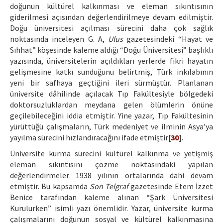
doğunun kültürel kalkınması ve eleman sıkıntısının
giderilmesi açısından değerlendirilmeye devam edilmiştir.
Doğu üniversitesi açılması sürecini daha çok sağlık
noktasında inceleyen G. A,
Ulus
gazetesindeki “Hayat ve
Sıhhat” köşesinde kaleme aldığı “Doğu Üniversitesi” başlıklı
yazısında, üniversitelerin açıldıkları yerlerde fikri hayatın
gelişmesine katkı sunduğunu belirtmiş, Türk inkılabının
yeni bir safhaya geçtiğini ileri sürmüştür. Planlanan
üniversite dâhilinde açılacak Tıp Fakültesiyle bölgedeki
doktorsuzluklardan meydana gelen ölümlerin önüne
geçilebileceğini iddia etmiştir. Yine yazar, Tıp Fakültesinin
yürüttüğü çalışmaların, Türk medeniyet ve ilminin Asya’ya
yayılma sürecini hızlandıracağını ifade etmiştir[
30
].
Üniversite kurma sürecini kültürel kalkınma ve yetişmiş
eleman sıkıntısını çözme noktasındaki yapılan
değerlendirmeler 1938 yılının ortalarında dahi devam
etmiştir. Bu kapsamda
Son Telgraf
gazetesinde Etem İzzet
Benice tarafından kaleme alınan “Şark Üniversitesi
Kurulurken” isimli yazı önemlidir. Yazar, üniversite kurma
çalışmalarını doğunun sosyal ve kültürel kalkınmasına