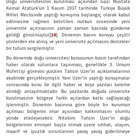
Doğu üniversitesinin kurulması açısından Gazi Mustafa
Kemal Atatürk’ün 1 Kasım 1937 tarihinde Türkiye Büyük
Millet Meclisinde yaptığı konuşma başlangıç olarak kabul
edilmesine rağmen belirtilen nutkun öncesinde yeni
üniversite açılmasının zaman zaman basında gündeme
geldiği görülmüştür[
10
]. Dönemin basını konuyu çeşitli
yönlerden ele almış ve yeni üniversite açılmasını destekler
bir tutum sergilemiştir.
Bu dönemde doğu üniversitesi konusunun basın tarafından
haber olarak sütunlara taşınması, genellikle 3. Umum
Müfettişi görevini yürüten Tahsin Uzer’in açıklamalarının
akabinde gerçekleşmiştir. Yani Uzer’in yaptığı konuşmalar
sonrasında konu ile ilgili haber ve köşe yazıları kaleme
alındığı anlaşılmaktadır. Bu yazılarda doğuda üniversite
kurulmasının bölgeye farklı açılardan katkı sağlayacağı
işlenmiştir. Dönemin basınına göre böyle bir kurumun
açılması bölgenin imar açısından kalkınmasını olumlu
yönde etkileyecektir. Nitekim Tahsin Uzer’in doğu
bölgelerinin emniyet başta olmak üzere sıhhat, ulaşım,
maarif ve işsizlik sorunlarının yavaş yavaş giderilmeye