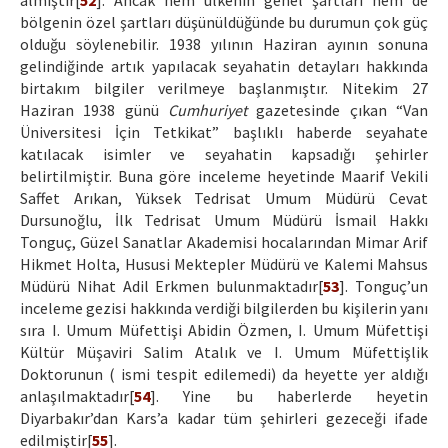
almıştır[
52
]. Ancak hem ülkenin genel şartları hem de
bölgenin özel şartları düşünüldüğünde bu durumun çok güç
olduğu söylenebilir. 1938 yılının Haziran ayının sonuna
gelindiğinde artık yapılacak seyahatin detayları hakkında
birtakım bilgiler verilmeye başlanmıştır. Nitekim 27
Haziran 1938 günü
Cumhuriyet
gazetesinde çıkan “Van
Üniversitesi İçin Tetkikat” başlıklı haberde seyahate
katılacak isimler ve seyahatin kapsadığı şehirler
belirtilmiştir. Buna göre inceleme heyetinde Maarif Vekili
Saffet Arıkan, Yüksek Tedrisat Umum Müdürü Cevat
Dursunoğlu, İlk Tedrisat Umum Müdürü İsmail Hakkı
Tonguç, Güzel Sanatlar Akademisi hocalarından Mimar Arif
Hikmet Holta, Hususi Mektepler Müdürü ve Kalemi Mahsus
Müdürü Nihat Adil Erkmen bulunmaktadır[
53
]. Tonguç’un
inceleme gezisi hakkında verdiği bilgilerden bu kişilerin yanı
sıra I. Umum Müfettişi Abidin Özmen, I. Umum Müfettişi
Kültür Müşaviri Salim Atalık ve I. Umum Müfettişlik
Doktorunun ( ismi tespit edilemedi) da heyette yer aldığı
anlaşılmaktadır[
54
]. Yine bu haberlerde heyetin
Diyarbakır’dan Kars’a kadar tüm şehirleri gezeceği ifade
edilmiştir[
55
].