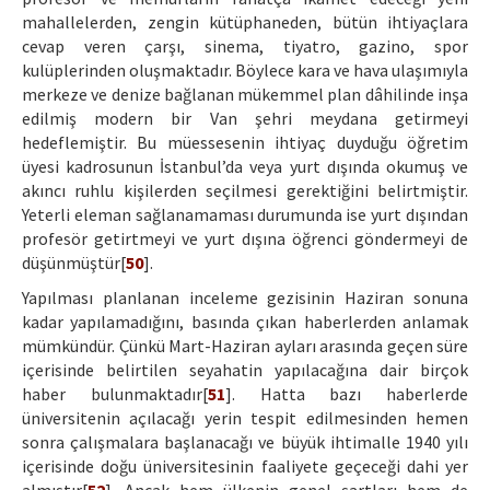
mahallelerden, zengin kütüphaneden, bütün ihtiyaçlara
cevap veren çarşı, sinema, tiyatro, gazino, spor
kulüplerinden oluşmaktadır. Böylece kara ve hava ulaşımıyla
merkeze ve denize bağlanan mükemmel plan dâhilinde inşa
edilmiş modern bir Van şehri meydana getirmeyi
hedeflemiştir. Bu müessesenin ihtiyaç duyduğu öğretim
üyesi kadrosunun İstanbul’da veya yurt dışında okumuş ve
akıncı ruhlu kişilerden seçilmesi gerektiğini belirtmiştir.
Yeterli eleman sağlanamaması durumunda ise yurt dışından
profesör getirtmeyi ve yurt dışına öğrenci göndermeyi de
düşünmüştür[
50
].
Yapılması planlanan inceleme gezisinin Haziran sonuna
kadar yapılamadığını, basında çıkan haberlerden anlamak
mümkündür. Çünkü Mart-Haziran ayları arasında geçen süre
içerisinde belirtilen seyahatin yapılacağına dair birçok
haber bulunmaktadır[
51
]. Hatta bazı haberlerde
üniversitenin açılacağı yerin tespit edilmesinden hemen
sonra çalışmalara başlanacağı ve büyük ihtimalle 1940 yılı
içerisinde doğu üniversitesinin faaliyete geçeceği dahi yer