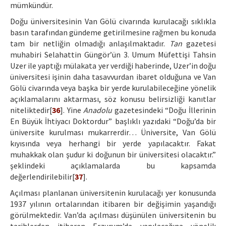
mümkündür.
Doğu üniversitesinin Van Gölü civarında kurulacağı sıklıkla
basın tarafından gündeme getirilmesine rağmen bu konuda
tam bir netliğin olmadığı anlaşılmaktadır.
Tan
gazetesi
muhabiri Selahattin Güngör’ün 3. Umum Müfettişi Tahsin
Uzer ile yaptığı mülakata yer verdiği haberinde, Uzer’in doğu
üniversitesi işinin daha tasavvurdan ibaret olduğuna ve Van
Gölü civarında veya başka bir yerde kurulabileceğine yönelik
açıklamalarını aktarması, söz konusu belirsizliği kanıtlar
niteliktedir[
36
]. Yine
Anadolu
gazetesindeki “Doğu İllerinin
En Büyük İhtiyacı Doktordur” başlıklı yazıdaki “Doğu’da bir
üniversite kurulması mukarrerdir… Üniversite, Van Gölü
kıyısında veya herhangi bir yerde yapılacaktır. Fakat
muhakkak olan şudur ki doğunun bir üniversitesi olacaktır.”
şeklindeki açıklamalarda bu kapsamda
değerlendirilebilir[
37
].
Açılması planlanan üniversitenin kurulacağı yer konusunda
1937 yılının ortalarından itibaren bir değişimin yaşandığı
görülmektedir. Van’da açılması düşünülen üniversitenin bu