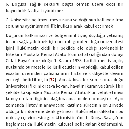
6. Doğuda sağlık sektörü başta olmak üzere ciddi bir
bayındırlık faaliyeti yürütmek
7. Üniversite açılması mevzusunu ve doğunun kalkındırılma
sorununu aydınlara millî bir ülkü olarak kabul ettirmek
Doğunun kalkınması ve bölgenin ihtiyaç duyduğu yetişmiş
insanı sağlayabilmek için önemli görülen doğu üniversitesi
işini Hükûmetin ciddi bir şekilde ele aldığı söylenebilir.
Nitekim Mustafa Kemal Atatürk’ün rahatsızlığından dolayı
Celal Bayar’ın okuduğu 1 Kasım 1938 tarihli meclis açılış
nutkunda bu mesele ile ilgili etütlerin yapıldığı, kabul edilen
esaslar üzerinden çalışmaların hızla ve ciddiyetle devam
edeceği belirtilmiştir[
72
]. Ancak kısa bir süre sonra doğu
üniversitesi fikrini ortaya koyan, hayalini kuran ve sürekli bir
şekilde takip eden Mustafa Kemal Atatürk’ün vefat etmesi
konuya olan ilginin dağılmasına neden olmuştur. Aynı
zamanda Hatay’ın anavatana katılma sürecinin en zirvede
olduğu bir döneme denk gelmesi, Hükûmetin dikkatini bu
noktaya çevirmesini gerektirmiştir. Yine II. Dünya Savaşı’nın
başlaması da Hükûmetin kültürel politikaları ötelemesini,