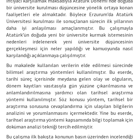
ihtiyacı karşılamak maksadıyla Atatürk Dönemi’nde doğuda
bir üniversite kurulması düşüncesine yönelik ortaya konan
faaliyetleri ele almaktadır. Böylece Erzurum’da Atatürk
Üniversitesi kurulması ile sonuçlanan sürecin ilk yıllarının
daha iyi anlaşılması amaçlanmıştır. Bu çalışmayla
Atatürk’ün doğuda yeni bir üniversite kurmak istemesinin
nedenleri irdelenerek yeni üniversite düşüncesinin
gerçekleşmesi için neler yapıldığı ve kamuoyunda nasıl
karşılandığı açıklanmaya çalışılmıştır.
Bu makalede kullanılan verilerin elde edilmesi sürecinde
bilimsel araştırma yöntemleri kullanılmıştır. Bu eserde,
tarihi süreç içerisinde meydana gelen olay ve olguların,
dönem kayıtları vasıtasıyla gün yüzüne çıkarılmasına ve
anlamlandırılmasına yardımcı olan tarihsel araştırma
yöntemi kullanılmıştır. Söz konusu yöntem, tarihsel bir
araştırma sorusuna cevaplandırma için ulaşılan bilgilerin
analizini ve yorumlanmasını içermektedir. Yine bu eserde,
tarihsel araştırma yöntemi kapsamında bilgi toplamak için
doküman analizi tekniği tercih edilmiştir.
Bu çalışma ilk bakışta konunun basın üzerinden incelendiği