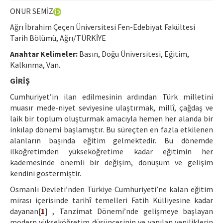
Etik İlkeler
ONUR SEMİZ
Yazar Rehberi
Ağrı İbrahim Çeçen Üniversitesi Fen-Edebiyat Fakültesi
Tarih Bölümü, Ağrı/TÜRKİYE
Hakem Rehberi
Anahtar Kelimeler:
Basın, Doğu Üniversitesi, Eğitim,
İletişim
Kalkınma, Van.
GİRİŞ
Cumhuriyet’in ilan edilmesinin ardından Türk milletini
muasır mede-niyet seviyesine ulaştırmak, millî, çağdaş ve
laik bir toplum oluşturmak amacıyla hemen her alanda bir
inkılap dönemi başlamıştır. Bu süreçten en fazla etkilenen
alanların başında eğitim gelmektedir. Bu dönemde
ilköğretimden yükseköğretime kadar eğitimin her
kademesinde önemli bir değişim, dönüşüm ve gelişim
kendini göstermiştir.
Osmanlı Devleti’nden Türkiye Cumhuriyeti’ne kalan eğitim
mirası içerisinde tarihî temelleri Fatih Külliyesine kadar
dayanan[
1
] , Tanzimat Dönemi’nde gelişmeye başlayan
modern yükseköğretim düşüncesinin ve yapılan yeniliklerin