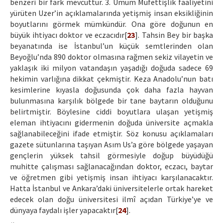
benzeri bir fark mevcuttur. 3. Umum Müfettişlik faaliyetini
yürüten Uzer’in açıklamalarında yetişmiş insan eksikliğinin
boyutlarını görmek mümkündür. Ona göre doğunun en
büyük ihtiyacı doktor ve eczacıdır[
23
]. Tahsin Bey bir başka
beyanatında ise İstanbul’un küçük semtlerinden olan
Beyoğlu’nda 890 doktor olmasına rağmen sekiz vilayetin ve
yaklaşık iki milyon vatandaşın yaşadığı doğuda sadece 69
hekimin varlığına dikkat çekmiştir. Keza Anadolu’nun batı
kesimlerine kıyasla doğusunda çok daha fazla hayvan
bulunmasına karşılık bölgede bir tane baytarın olduğunu
belirtmiştir. Böylesine ciddi boyutlara ulaşan yetişmiş
eleman ihtiyacını gidermenin doğuda üniversite açmakla
sağlanabileceğini ifade etmiştir. Söz konusu açıklamaları
gazete sütunlarına taşıyan Asım Us’a göre bölgede yaşayan
gençlerin yüksek tahsil görmesiyle doğup büyüdüğü
muhitte çalışması sağlanacağından doktor, eczacı, baytar
ve öğretmen gibi yetişmiş insan ihtiyacı karşılanacaktır.
Hatta İstanbul ve Ankara’daki üniversitelerle ortak hareket
edecek olan doğu üniversitesi ilmî açıdan Türkiye’ye ve
dünyaya faydalı işler yapacaktır[
24
].