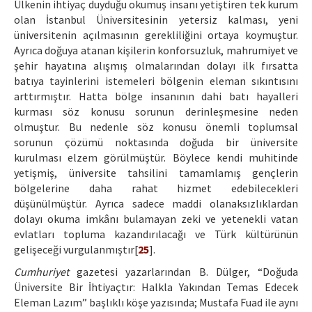
Ülkenin ihtiyaç duyduğu okumuş insanı yetiştiren tek kurum
olan İstanbul Üniversitesinin yetersiz kalması, yeni
üniversitenin açılmasının gerekliliğini ortaya koymuştur.
Ayrıca doğuya atanan kişilerin konforsuzluk, mahrumiyet ve
şehir hayatına alışmış olmalarından dolayı ilk fırsatta
batıya tayinlerini istemeleri bölgenin eleman sıkıntısını
arttırmıştır. Hatta bölge insanının dahi batı hayalleri
kurması söz konusu sorunun derinleşmesine neden
olmuştur. Bu nedenle söz konusu önemli toplumsal
sorunun çözümü noktasında doğuda bir üniversite
kurulması elzem görülmüştür. Böylece kendi muhitinde
yetişmiş, üniversite tahsilini tamamlamış gençlerin
bölgelerine daha rahat hizmet edebilecekleri
düşünülmüştür. Ayrıca sadece maddi olanaksızlıklardan
dolayı okuma imkânı bulamayan zeki ve yetenekli vatan
evlatları topluma kazandırılacağı ve Türk kültürünün
gelişeceği vurgulanmıştır[
25
].
Cumhuriyet
gazetesi yazarlarından B. Dülger, “Doğuda
Üniversite Bir İhtiyaçtır: Halkla Yakından Temas Edecek
Eleman Lazım” başlıklı köşe yazısında; Mustafa Fuad ile aynı