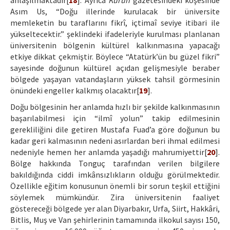
anlaşılmaktadır[
18
]. Ayrıca
Kurun
gazetesindeki köşesinde
Asım Us, “Doğu illerinde kurulacak bir üniversite
memleketin bu taraflarını fikrî, içtimaî seviye itibari ile
yükseltecektir.” şeklindeki ifadeleriyle kurulması planlanan
üniversitenin bölgenin kültürel kalkınmasına yapacağı
etkiye dikkat çekmiştir. Böylece “Atatürk’ün bu güzel fikri”
sayesinde doğunun kültürel açıdan gelişmesiyle beraber
bölgede yaşayan vatandaşların yüksek tahsil görmesinin
önündeki engeller kalkmış olacaktır[
19
].
Doğu bölgesinin her anlamda hızlı bir şekilde kalkınmasının
başarılabilmesi için “ilmî yolun” takip edilmesinin
gerekliliğini dile getiren Mustafa Fuad’a göre doğunun bu
kadar geri kalmasının nedeni asırlardan beri ihmal edilmesi
nedeniyle hemen her anlamda yaşadığı mahrumiyettir[
20
].
Bölge hakkında Tonguç tarafından verilen bilgilere
bakıldığında ciddi imkânsızlıkların olduğu görülmektedir.
Özellikle eğitim konusunun önemli bir sorun teşkil ettiğini
söylemek mümkündür. Zira üniversitenin faaliyet
göstereceği bölgede yer alan Diyarbakır, Urfa, Siirt, Hakkâri,
Bitlis, Muş ve Van şehirlerinin tamamında ilkokul sayısı 150,