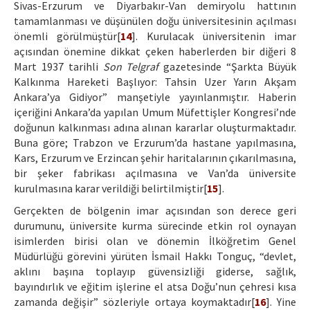
Sivas-Erzurum ve Diyarbakır-Van demiryolu hattının
tamamlanması ve düşünülen doğu üniversitesinin açılması
önemli görülmüştür[
14
]. Kurulacak üniversitenin imar
açısından önemine dikkat çeken haberlerden bir diğeri 8
Mart 1937 tarihli
Son Telgraf
gazetesinde “Şarkta Büyük
Kalkınma Hareketi Başlıyor: Tahsin Uzer Yarın Akşam
Ankara’ya Gidiyor” manşetiyle yayınlanmıştır. Haberin
içeriğini Ankara’da yapılan Umum Müfettişler Kongresi’nde
doğunun kalkınması adına alınan kararlar oluşturmaktadır.
Buna göre; Trabzon ve Erzurum’da hastane yapılmasına,
Kars, Erzurum ve Erzincan şehir haritalarının çıkarılmasına,
bir şeker fabrikası açılmasına ve Van’da üniversite
kurulmasına karar verildiği belirtilmiştir[
15
].
Gerçekten de bölgenin imar açısından son derece geri
durumunu, üniversite kurma sürecinde etkin rol oynayan
isimlerden birisi olan ve dönemin İlköğretim Genel
Müdürlüğü görevini yürüten İsmail Hakkı Tonguç, “devlet,
aklını başına toplayıp güvensizliği giderse, sağlık,
bayındırlık ve eğitim işlerine el atsa Doğu’nun çehresi kısa
zamanda değişir” sözleriyle ortaya koymaktadır[
16
]. Yine