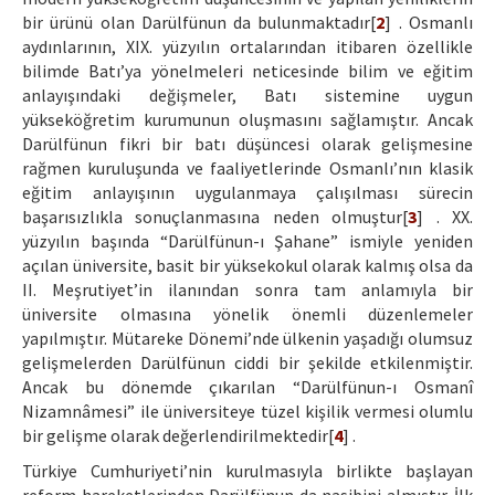
bir ürünü olan Darülfünun da bulunmaktadır[
2
] . Osmanlı
aydınlarının, XIX. yüzyılın ortalarından itibaren özellikle
bilimde Batı’ya yönelmeleri neticesinde bilim ve eğitim
anlayışındaki değişmeler, Batı sistemine uygun
yükseköğretim kurumunun oluşmasını sağlamıştır. Ancak
Darülfünun fikri bir batı düşüncesi olarak gelişmesine
rağmen kuruluşunda ve faaliyetlerinde Osmanlı’nın klasik
eğitim anlayışının uygulanmaya çalışılması sürecin
başarısızlıkla sonuçlanmasına neden olmuştur[
3
] . XX.
yüzyılın başında “Darülfünun-ı Şahane” ismiyle yeniden
açılan üniversite, basit bir yüksekokul olarak kalmış olsa da
II. Meşrutiyet’in ilanından sonra tam anlamıyla bir
üniversite olmasına yönelik önemli düzenlemeler
yapılmıştır. Mütareke Dönemi’nde ülkenin yaşadığı olumsuz
gelişmelerden Darülfünun ciddi bir şekilde etkilenmiştir.
Ancak bu dönemde çıkarılan “Darülfünun-ı Osmanî
Nizamnâmesi” ile üniversiteye tüzel kişilik vermesi olumlu
bir gelişme olarak değerlendirilmektedir[
4
] .
Türkiye Cumhuriyeti’nin kurulmasıyla birlikte başlayan