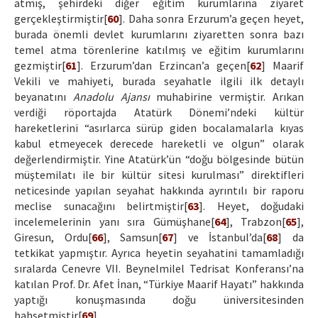
atmış, şehirdeki diğer eğitim kurumlarına ziyaret
gerçekleştirmiştir[
60
]. Daha sonra Erzurum’a geçen heyet,
burada önemli devlet kurumlarını ziyaretten sonra bazı
temel atma törenlerine katılmış ve eğitim kurumlarını
gezmiştir[
61
]. Erzurum’dan Erzincan’a geçen[
62
] Maarif
Vekili ve mahiyeti, burada seyahatle ilgili ilk detaylı
beyanatını
Anadolu Ajansı
muhabirine vermiştir. Arıkan
verdiği röportajda Atatürk Dönemi’ndeki kültür
hareketlerini “asırlarca sürüp giden bocalamalarla kıyas
kabul etmeyecek derecede hareketli ve olgun” olarak
değerlendirmiştir. Yine Atatürk’ün “doğu bölgesinde bütün
müştemilatı ile bir kültür sitesi kurulması” direktifleri
neticesinde yapılan seyahat hakkında ayrıntılı bir raporu
meclise sunacağını belirtmiştir[
63
]. Heyet, doğudaki
incelemelerinin yanı sıra Gümüşhane[
64
], Trabzon[
65
],
Giresun, Ordu[
66
], Samsun[
67
] ve İstanbul’da[
68
] da
tetkikat yapmıştır. Ayrıca heyetin seyahatini tamamladığı
sıralarda Cenevre VII. Beynelmilel Tedrisat Konferansı’na
katılan Prof. Dr. Afet İnan, “Türkiye Maarif Hayatı” hakkında
yaptığı konuşmasında doğu üniversitesinden
bahsetmiştir[
69
].