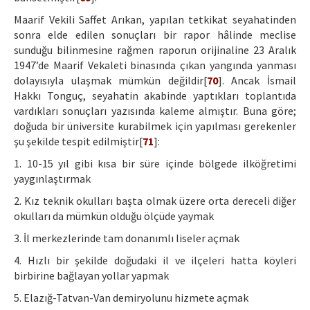
Maarif Vekili Saffet Arıkan, yapılan tetkikat seyahatinden
sonra elde edilen sonuçları bir rapor hâlinde meclise
sunduğu bilinmesine rağmen raporun orijinaline 23 Aralık
1947’de Maarif Vekaleti binasında çıkan yangında yanması
dolayısıyla ulaşmak mümkün değildir[
70
]. Ancak İsmail
Hakkı Tonguç, seyahatin akabinde yaptıkları toplantıda
vardıkları sonuçları yazısında kaleme almıştır. Buna göre;
doğuda bir üniversite kurabilmek için yapılması gerekenler
şu şekilde tespit edilmiştir[
71
]:
1. 10-15 yıl gibi kısa bir süre içinde bölgede ilköğretimi
yaygınlaştırmak
2. Kız teknik okulları başta olmak üzere orta dereceli diğer
okulları da mümkün olduğu ölçüde yaymak
3. İl merkezlerinde tam donanımlı liseler açmak
4. Hızlı bir şekilde doğudaki il ve ilçeleri hatta köyleri
birbirine bağlayan yollar yapmak
5. Elazığ-Tatvan-Van demiryolunu hizmete açmak