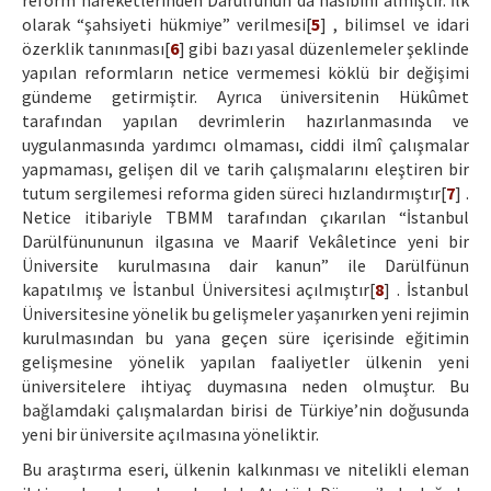
reform hareketlerinden Darülfünun da nasibini almıştır. İlk
olarak “şahsiyeti hükmiye” verilmesi[
5
] , bilimsel ve idari
özerklik tanınması[
6
] gibi bazı yasal düzenlemeler şeklinde
yapılan reformların netice vermemesi köklü bir değişimi
gündeme getirmiştir. Ayrıca üniversitenin Hükûmet
tarafından yapılan devrimlerin hazırlanmasında ve
uygulanmasında yardımcı olmaması, ciddi ilmî çalışmalar
yapmaması, gelişen dil ve tarih çalışmalarını eleştiren bir
tutum sergilemesi reforma giden süreci hızlandırmıştır[
7
] .
Netice itibariyle TBMM tarafından çıkarılan “İstanbul
Darülfünununun ilgasına ve Maarif Vekâletince yeni bir
Üniversite kurulmasına dair kanun” ile Darülfünun
kapatılmış ve İstanbul Üniversitesi açılmıştır[
8
] . İstanbul
Üniversitesine yönelik bu gelişmeler yaşanırken yeni rejimin
kurulmasından bu yana geçen süre içerisinde eğitimin
gelişmesine yönelik yapılan faaliyetler ülkenin yeni
üniversitelere ihtiyaç duymasına neden olmuştur. Bu
bağlamdaki çalışmalardan birisi de Türkiye’nin doğusunda
yeni bir üniversite açılmasına yöneliktir.
Bu araştırma eseri, ülkenin kalkınması ve nitelikli eleman