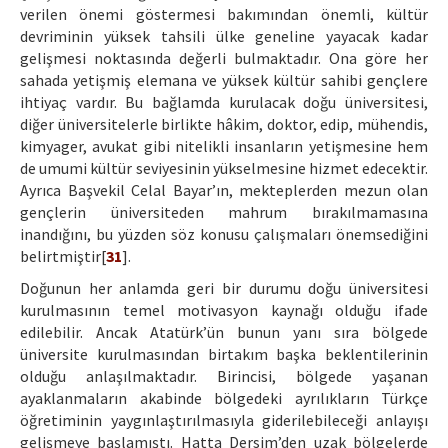
verilen önemi göstermesi bakımından önemli, kültür
devriminin yüksek tahsili ülke geneline yayacak kadar
gelişmesi noktasında değerli bulmaktadır. Ona göre her
sahada yetişmiş elemana ve yüksek kültür sahibi gençlere
ihtiyaç vardır. Bu bağlamda kurulacak doğu üniversitesi,
diğer üniversitelerle birlikte hâkim, doktor, edip, mühendis,
kimyager, avukat gibi nitelikli insanların yetişmesine hem
de umumi kültür seviyesinin yükselmesine hizmet edecektir.
Ayrıca Başvekil Celal Bayar’ın, mekteplerden mezun olan
gençlerin üniversiteden mahrum bırakılmamasına
inandığını, bu yüzden söz konusu çalışmaları önemsediğini
belirtmiştir[
31
].
Doğunun her anlamda geri bir durumu doğu üniversitesi
kurulmasının temel motivasyon kaynağı olduğu ifade
edilebilir. Ancak Atatürk’ün bunun yanı sıra bölgede
üniversite kurulmasından birtakım başka beklentilerinin
olduğu anlaşılmaktadır. Birincisi, bölgede yaşanan
ayaklanmaların akabinde bölgedeki ayrılıkların Türkçe
öğretiminin yaygınlaştırılmasıyla giderilebileceği anlayışı
gelişmeye başlamıştı. Hatta Dersim’den uzak bölgelerde