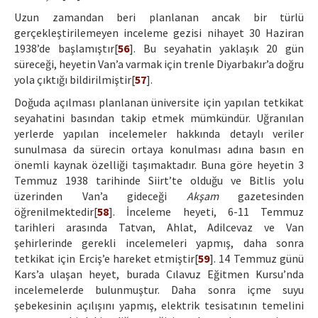
Uzun zamandan beri planlanan ancak bir türlü
gerçekleştirilemeyen inceleme gezisi nihayet 30 Haziran
1938’de başlamıştır[
56
]. Bu seyahatin yaklaşık 20 gün
süreceği, heyetin Van’a varmak için trenle Diyarbakır’a doğru
yola çıktığı bildirilmiştir[
57
].
Doğuda açılması planlanan üniversite için yapılan tetkikat
seyahatini basından takip etmek mümkündür. Uğranılan
yerlerde yapılan incelemeler hakkında detaylı veriler
sunulmasa da sürecin ortaya konulması adına basın en
önemli kaynak özelliği taşımaktadır. Buna göre heyetin 3
Temmuz 1938 tarihinde Siirt’te olduğu ve Bitlis yolu
üzerinden Van’a gideceği
Akşam
gazetesinden
öğrenilmektedir[
58
]. İnceleme heyeti, 6-11 Temmuz
tarihleri arasında Tatvan, Ahlat, Adilcevaz ve Van
şehirlerinde gerekli incelemeleri yapmış, daha sonra
tetkikat için Erciş’e hareket etmiştir[
59
]. 14 Temmuz günü
Kars’a ulaşan heyet, burada Cılavuz Eğitmen Kursu’nda
incelemelerde bulunmuştur. Daha sonra içme suyu
şebekesinin açılışını yapmış, elektrik tesisatının temelini