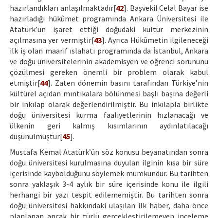
hazırlandıkları anlaşılmaktadır[
42
]. Başvekil Celal Bayar ise
hazırladığı hükûmet programında Ankara Üniversitesi ile
Atatürk’ün işaret ettiği doğudaki kültür merkezinin
açılmasına yer vermiştir[
43
]. Ayrıca Hükûmetin ilgileneceği
ilk iş olan maarif ıslahatı programında da İstanbul, Ankara
ve doğu üniversitelerinin akademisyen ve öğrenci sorununu
çözülmesi gereken önemli bir problem olarak kabul
etmiştir[
44
]. Zaten dönemin basını tarafından Türkiye’nin
kültürel açıdan mıntıkalara bölünmesi başlı başına değerli
bir inkılap olarak değerlendirilmiştir. Bu inkılapla birlikte
doğu üniversitesi kurma faaliyetlerinin hızlanacağı ve
ülkenin geri kalmış kısımlarının aydınlatılacağı
düşünülmüştür[
45
].
Mustafa Kemal Atatürk’ün söz konusu beyanatından sonra
doğu üniversitesi kurulmasına duyulan ilginin kısa bir süre
içerisinde kaybolduğunu söylemek mümkündür. Bu tarihten
sonra yaklaşık 3-4 aylık bir süre içerisinde konu ile ilgili
herhangi bir yazı tespit edilememiştir. Bu tarihten sonra
doğu üniversitesi hakkındaki ulaşılan ilk haber, daha önce
planlanan ancak bir türlü gerçekleştirilemeyen inceleme