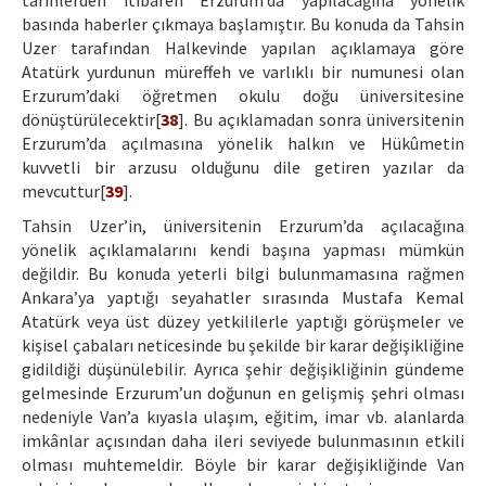
tarihlerden itibaren Erzurum’da yapılacağına yönelik
basında haberler çıkmaya başlamıştır. Bu konuda da Tahsin
Uzer tarafından Halkevinde yapılan açıklamaya göre
Atatürk yurdunun müreffeh ve varlıklı bir numunesi olan
Erzurum’daki öğretmen okulu doğu üniversitesine
dönüştürülecektir[
38
]. Bu açıklamadan sonra üniversitenin
Erzurum’da açılmasına yönelik halkın ve Hükûmetin
kuvvetli bir arzusu olduğunu dile getiren yazılar da
mevcuttur[
39
].
Tahsin Uzer’in, üniversitenin Erzurum’da açılacağına
yönelik açıklamalarını kendi başına yapması mümkün
değildir. Bu konuda yeterli bilgi bulunmamasına rağmen
Ankara’ya yaptığı seyahatler sırasında Mustafa Kemal
Atatürk veya üst düzey yetkililerle yaptığı görüşmeler ve
kişisel çabaları neticesinde bu şekilde bir karar değişikliğine
gidildiği düşünülebilir. Ayrıca şehir değişikliğinin gündeme
gelmesinde Erzurum’un doğunun en gelişmiş şehri olması
nedeniyle Van’a kıyasla ulaşım, eğitim, imar vb. alanlarda
imkânlar açısından daha ileri seviyede bulunmasının etkili
olması muhtemeldir. Böyle bir karar değişikliğinde Van