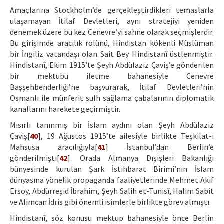
Amaçlarına Stockholm’de gerçekleştirdikleri temaslarla
ulaşamayan İtilaf Devletleri, aynı stratejiyi yeniden
denemek üzere bu kez Cenevre’yi sahne olarak seçmişlerdir.
Bu girişimde aracılık rolünü, Hindistan kökenli Müslüman
bir İngiliz vatandaşı olan Sait Bey Hindistanî üstlenmiştir.
Hindistanî, Ekim 1915’te Şeyh Abdülaziz Çaviş’e gönderilen
bir mektubu iletme bahanesiyle Cenevre
Başşehbenderliği’ne başvurarak, İtilaf Devletleri’nin
Osmanlı ile münferit sulh sağlama çabalarının diplomatik
kanallarını harekete geçirmiştir.
Mısırlı tanınmış bir İslam aydını olan Şeyh Abdülaziz
Çaviş[
40
], 19 Ağustos 1915’te ailesiyle birlikte Teşkilat-ı
Mahsusa aracılığıyla[
41
] İstanbul’dan Berlin’e
gönderilmişti[
42
]. Orada Almanya Dışişleri Bakanlığı
bünyesinde kurulan Şark İstihbarat Birimi’nin İslam
dünyasına yönelik propaganda faaliyetlerinde Mehmet Akif
Ersoy, Abdürreşid İbrahim, Şeyh Salih et-Tunisî, Halim Sabit
ve Alimcan İdris gibi önemli isimlerle birlikte görev almıştı.
Hindistanî, söz konusu mektup bahanesiyle önce Berlin