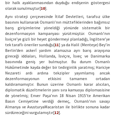
bir halk ayaklanmasından duyduğu endişenin göstergesi
olarak sunulmuştur[
10
].
Aynı strateji çerçevesinde İtilaf Devletleri, tarafsız ülke
basınını kullanarak Osmanlı’nın müttefiklerinden bağımsız
barış girişimlerine yöneldiği yönünde sistematik bir
dezenformasyon kampanyası yürütmüştür. Osmanlı’nın
İsviçre’ye gizli bir heyet göndermeyi planladığı, İngiltere’ye
tek taraflı öneriler sunduğu[
11
] ya da Halil (Menteşe) Bey’in
Berlin’den askerî yardım alamazsa ayrı barış arayışına
gireceği iddiaları, Hollanda, İsviçre, İsveç ve Danimarka
basınında geniş yer bulmuştur. Bu durum Osmanlı
Hükûmetinde kayda değer bir tedirginlik yaratmış; Hariciye
Nezareti ardı ardına tekzipler yayımlamış ancak
dezenformasyonun etkisini tamamen ortadan
kaldıramamıştır. Bunun üzerine Osmanlı karar alıcıları,
diplomatik düzeltmelerin yanı sıra kamuoyu diplomasisine
de yönelmiş; Enver Paşa’nın 18 Nisan 1915’te Amerikan
Basın Cemiyetine verdiği demeç, Osmanlı’nın savaşı
Almanya ve AvusturyaMacaristan ile birlikte sonuna kadar
sürdüreceğini vurgulamıştır[
12
].