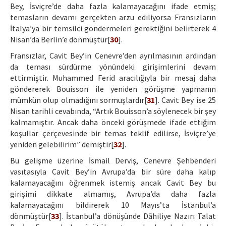
Bey, İsviçre’de daha fazla kalamayacağını ifade etmiş;
temasların devamı gerçekten arzu ediliyorsa Fransızların
İtalya’ya bir temsilci göndermeleri gerektiğini belirterek 4
Nisan’da Berlin’e dönmüştür[
30
].
Fransızlar, Cavit Bey’in Cenevre’den ayrılmasının ardından
da teması sürdürme yönündeki girişimlerini devam
ettirmiştir. Muhammed Ferid aracılığıyla bir mesaj daha
göndererek Bouisson ile yeniden görüşme yapmanın
mümkün olup olmadığını sormuşlardır[
31
]. Cavit Bey ise 25
Nisan tarihli cevabında, “Artık Bouisson’a söylenecek bir şey
kalmamıştır. Ancak daha önceki görüşmede ifade ettiğim
koşullar çerçevesinde bir temas teklif edilirse, İsviçre’ye
yeniden gelebilirim” demiştir[
32
].
Bu gelişme üzerine İsmail Derviş, Cenevre Şehbenderi
vasıtasıyla Cavit Bey’in Avrupa’da bir süre daha kalıp
kalamayacağını öğrenmek istemiş ancak Cavit Bey bu
girişimi dikkate almamış, Avrupa’da daha fazla
kalamayacağını bildirerek 10 Mayıs’ta İstanbul’a
dönmüştür[
33
]. İstanbul’a dönüşünde Dâhiliye Nazırı Talat