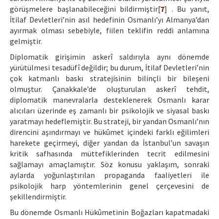
görüşmelere başlanabileceğini bildirmiştir[
7
] . Bu yanıt,
İtilaf Devletleri’nin asıl hedefinin Osmanlı’yı Almanya’dan
ayırmak olması sebebiyle, fiilen teklifin reddi anlamına
gelmiştir.
Diplomatik girişimin askerî saldırıyla aynı dönemde
yürütülmesi tesadüfî değildir; bu durum, İtilaf Devletleri’nin
çok katmanlı baskı stratejisinin bilinçli bir bileşeni
olmuştur. Çanakkale’de oluşturulan askerî tehdit,
diplomatik manevralarla desteklenerek Osmanlı karar
alıcıları üzerinde eş zamanlı bir psikolojik ve siyasal baskı
yaratmayı hedeflemiştir. Bu strateji, bir yandan Osmanlı’nın
direncini aşındırmayı ve hükûmet içindeki farklı eğilimleri
harekete geçirmeyi, diğer yandan da İstanbul’un savaşın
kritik safhasında müttefiklerinden tecrit edilmesini
sağlamayı amaçlamıştır. Söz konusu yaklaşım, sonraki
aylarda yoğunlaştırılan propaganda faaliyetleri ile
psikolojik harp yöntemlerinin genel çerçevesini de
şekillendirmiştir.
Bu dönemde Osmanlı Hükûmetinin Boğazları kapatmadaki