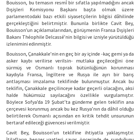
Bouisson, bu temasın resmî bir sıfatla yapılmadığını ancak
Dışişleri Komisyonu Başkanı başta olmak üzere
parlamentodaki bazı etkili siyasetçilerin bilgisi dâhilinde
gerçekleştiğini belirtmiştir. Bununla birlikte Cavit Bey,
Bouisson’un açıklamalarından, görüşmenin Fransa Dışişleri
Bakanı Théophile Delcassé’nin bilgisi ve izniyle yürütüldüğü
izlenimini edinmiştir.
Bouisson, Çanakkale’nin en geç bir ay içinde -kaç gemi ya da
asker kaybı verilirse verilsin- mutlaka geçileceğini öne
sürmüş ve Osmanlı toprak bütünlüğünün korunması
kaydıyla Fransa, İngiltere ve Rusya ile ayrı bir barış
antlaşması imzalama teklifinde bulunmuştur. Ancak bu
teklifin, Çanakkale geçilinceye kadar geçerli olacağını, aksi
halde hükümsüz sayılacağını özellikle vurgulamıştır.
Böylece Sofya’da 19 Şubat’ta gündeme gelen teklifin ana
çerçevesi korunmuş ancak bu kez Rusya’nın da dâhil olduğu
belirtilerek Osmanlı açısından en kritik tehdit unsurunun
bertaraf edileceği güvencesi verilmiştir.
Cavit Bey, Bouisson’un teklifine ihtiyatla yaklaşmıştır.
İtilafların benzer vaatleri savaş öncesinde de sunduğunu