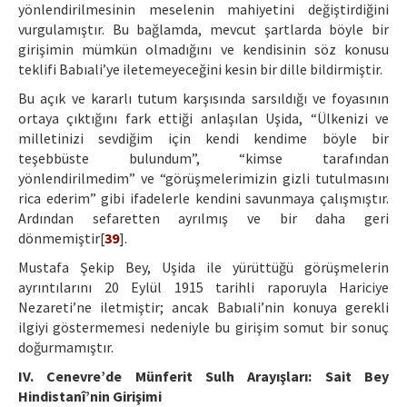
yönlendirilmesinin meselenin mahiyetini değiştirdiğini
vurgulamıştır. Bu bağlamda, mevcut şartlarda böyle bir
girişimin mümkün olmadığını ve kendisinin söz konusu
teklifi Babıali’ye iletemeyeceğini kesin bir dille bildirmiştir.
Bu açık ve kararlı tutum karşısında sarsıldığı ve foyasının
ortaya çıktığını fark ettiği anlaşılan Uşida, “Ülkenizi ve
milletinizi sevdiğim için kendi kendime böyle bir
teşebbüste bulundum”, “kimse tarafından
yönlendirilmedim” ve “görüşmelerimizin gizli tutulmasını
rica ederim” gibi ifadelerle kendini savunmaya çalışmıştır.
Ardından sefaretten ayrılmış ve bir daha geri
dönmemiştir[
39
].
Mustafa Şekip Bey, Uşida ile yürüttüğü görüşmelerin
ayrıntılarını 20 Eylül 1915 tarihli raporuyla Hariciye
Nezareti’ne iletmiştir; ancak Babıali’nin konuya gerekli
ilgiyi göstermemesi nedeniyle bu girişim somut bir sonuç
doğurmamıştır.
IV. Cenevre’de Münferit Sulh Arayışları: Sait Bey
Hindistanî’nin Girişimi