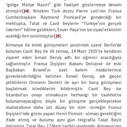
“gölge Maliye Nazırı” gibi faaliyet göstermeye devam
etmiştir[
24
]. Nitekim Türk dostu Pierre Loti’nin Fransa
Cumhurbaşkanı Raymond Poincaré’ye gönderdiği bir
mektupta, Talat ve Cavit beylerin “Türkiye’nin gerçek
liderleri” hâline geldikleri, Enver Paşa’nın ise siyasî etkisinin
azaldığı ileri sürülmüştür[
25
].
Almanya ile kredi görüşmeleri yürütmek üzere Berlin’de
bulunan Cavit Bey ile ilk temas, 14 Mart 1915’te kendisini
ziyaret eden İsmail Derviş adlı bir öğrenci aracılığıyla
sağlanmıştır. Fransa Dışişleri Bakanı Delcassé ile eski
Başbakan Briand’ın özel kalem müdürlerince
görevlendirildiğini belirten İsmail Derviş, adı geçen
yetkililerin Osmanlı Devleti ile ayrı bir barış görüşmesi
başlatmak istediklerini bildirmiştir. Cavit Bey ise
İstanbul’un onayı olmaksızın herhangi bir taahhütte
bulunamayacağını; böyle bir görüşme gerçekleşecekse
muhatabının daha üst düzey bir isim -örneğin Fransa
Dışişleri’nde görev yapan Henri Ponsot- olması gerektiğini
ifade etmiş ve durumu aynı gün telgrafla Talat Bey’e
iletmiştir. Talat Bey, 17 Mart tarihli cevabında, Almanya’nın