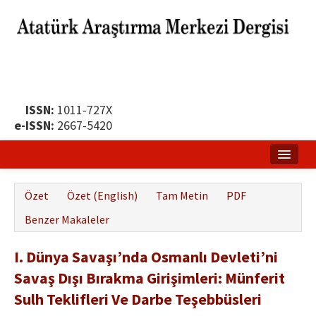
ISSN:
1011-727X
e-ISSN:
2667-5420
Ana Sayfa
Özet
Özet (English)
Tam Metin
PDF
Hakkında
Benzer Makaleler
Yayın Politikası
I. Dünya Savaşı’nda Osmanlı Devleti’ni
Dergi Kurulları
Savaş Dışı Bırakma Girişimleri: Münferit
Yayın İlkeleri
Sulh Teklifleri Ve Darbe Teşebbüsleri