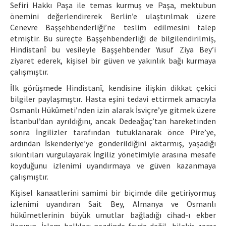
Sefiri Hakkı Paşa ile temas kurmuş ve Paşa, mektubun
önemini değerlendirerek Berlin’e ulaştırılmak üzere
Cenevre Başşehbenderliği’ne teslim edilmesini talep
etmiştir. Bu süreçte Başşehbenderliği de bilgilendirilmiş,
Hindistanî bu vesileyle Başşehbender Yusuf Ziya Bey’i
ziyaret ederek, kişisel bir güven ve yakınlık bağı kurmaya
çalışmıştır.
İlk görüşmede Hindistanî, kendisine ilişkin dikkat çekici
bilgiler paylaşmıştır. Hasta eşini tedavi ettirmek amacıyla
Osmanlı Hükûmeti’nden izin alarak İsviçre’ye gitmek üzere
İstanbul’dan ayrıldığını, ancak Dedeağaç’tan hareketinden
sonra İngilizler tarafından tutuklanarak önce Pire’ye,
ardından İskenderiye’ye gönderildiğini aktarmış, yaşadığı
sıkıntıları vurgulayarak İngiliz yönetimiyle arasına mesafe
koyduğunu izlenimi uyandırmaya ve güven kazanmaya
çalışmıştır.
Kişisel kanaatlerini samimi bir biçimde dile getiriyormuş
izlenimi uyandıran Sait Bey, Almanya ve Osmanlı
hükûmetlerinin büyük umutlar bağladığı cihad-ı ekber