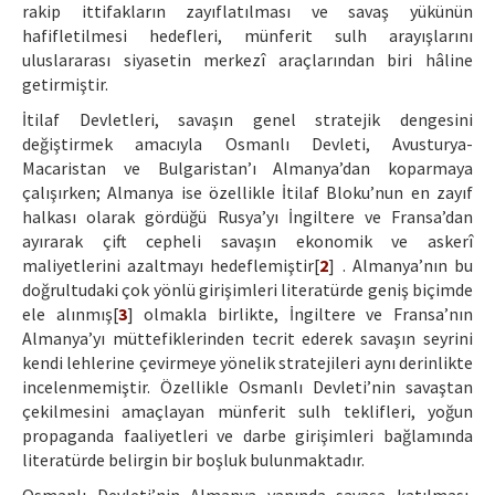
rakip ittifakların zayıflatılması ve savaş yükünün
hafifletilmesi hedefleri, münferit sulh arayışlarını
uluslararası siyasetin merkezî araçlarından biri hâline
getirmiştir.
İtilaf Devletleri, savaşın genel stratejik dengesini
değiştirmek amacıyla Osmanlı Devleti, Avusturya-
Macaristan ve Bulgaristan’ı Almanya’dan koparmaya
çalışırken; Almanya ise özellikle İtilaf Bloku’nun en zayıf
halkası olarak gördüğü Rusya’yı İngiltere ve Fransa’dan
ayırarak çift cepheli savaşın ekonomik ve askerî
maliyetlerini azaltmayı hedeflemiştir[
2
] . Almanya’nın bu
doğrultudaki çok yönlü girişimleri literatürde geniş biçimde
ele alınmış[
3
] olmakla birlikte, İngiltere ve Fransa’nın
Almanya’yı müttefiklerinden tecrit ederek savaşın seyrini
kendi lehlerine çevirmeye yönelik stratejileri aynı derinlikte
incelenmemiştir. Özellikle Osmanlı Devleti’nin savaştan
çekilmesini amaçlayan münferit sulh teklifleri, yoğun
propaganda faaliyetleri ve darbe girişimleri bağlamında
literatürde belirgin bir boşluk bulunmaktadır.