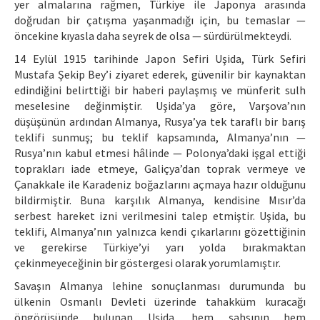
yer almalarına rağmen, Türkiye ile Japonya arasında
doğrudan bir çatışma yaşanmadığı için, bu temaslar —
öncekine kıyasla daha seyrek de olsa — sürdürülmekteydi.
14 Eylül 1915 tarihinde Japon Sefiri Uşida, Türk Sefiri
Mustafa Şekip Bey’i ziyaret ederek, güvenilir bir kaynaktan
edindiğini belirttiği bir haberi paylaşmış ve münferit sulh
meselesine değinmiştir. Uşida’ya göre, Varşova’nın
düşüşünün ardından Almanya, Rusya’ya tek taraflı bir barış
teklifi sunmuş; bu teklif kapsamında, Almanya’nın —
Rusya’nın kabul etmesi hâlinde — Polonya’daki işgal ettiği
toprakları iade etmeye, Galiçya’dan toprak vermeye ve
Çanakkale ile Karadeniz boğazlarını açmaya hazır olduğunu
bildirmiştir. Buna karşılık Almanya, kendisine Mısır’da
serbest hareket izni verilmesini talep etmiştir. Uşida, bu
teklifi, Almanya’nın yalnızca kendi çıkarlarını gözettiğinin
ve gerekirse Türkiye’yi yarı yolda bırakmaktan
çekinmeyeceğinin bir göstergesi olarak yorumlamıştır.
Savaşın Almanya lehine sonuçlanması durumunda bu
ülkenin Osmanlı Devleti üzerinde tahakküm kuracağı
öngörüsünde bulunan Uşida, hem şahsının hem