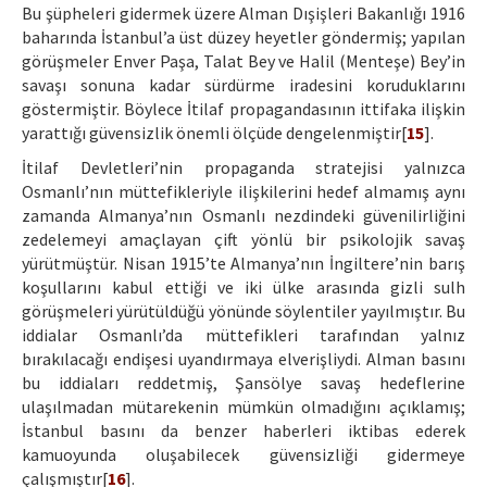
Bu şüpheleri gidermek üzere Alman Dışişleri Bakanlığı 1916
baharında İstanbul’a üst düzey heyetler göndermiş; yapılan
görüşmeler Enver Paşa, Talat Bey ve Halil (Menteşe) Bey’in
savaşı sonuna kadar sürdürme iradesini koruduklarını
göstermiştir. Böylece İtilaf propagandasının ittifaka ilişkin
yarattığı güvensizlik önemli ölçüde dengelenmiştir[
15
].
İtilaf Devletleri’nin propaganda stratejisi yalnızca
Osmanlı’nın müttefikleriyle ilişkilerini hedef almamış aynı
zamanda Almanya’nın Osmanlı nezdindeki güvenilirliğini
zedelemeyi amaçlayan çift yönlü bir psikolojik savaş
yürütmüştür. Nisan 1915’te Almanya’nın İngiltere’nin barış
koşullarını kabul ettiği ve iki ülke arasında gizli sulh
görüşmeleri yürütüldüğü yönünde söylentiler yayılmıştır. Bu
iddialar Osmanlı’da müttefikleri tarafından yalnız
bırakılacağı endişesi uyandırmaya elverişliydi. Alman basını
bu iddiaları reddetmiş, Şansölye savaş hedeflerine
ulaşılmadan mütarekenin mümkün olmadığını açıklamış;
İstanbul basını da benzer haberleri iktibas ederek
kamuoyunda oluşabilecek güvensizliği gidermeye
çalışmıştır[
16
].