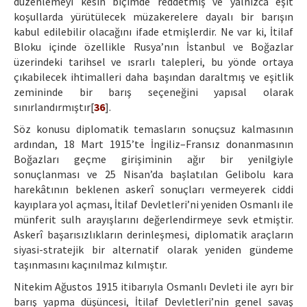
düzenlemeyi kesin biçimde reddetmiş ve yalnızca eşit
koşullarda yürütülecek müzakerelere dayalı bir barışın
kabul edilebilir olacağını ifade etmişlerdir. Ne var ki, İtilaf
Bloku içinde özellikle Rusya’nın İstanbul ve Boğazlar
üzerindeki tarihsel ve ısrarlı talepleri, bu yönde ortaya
çıkabilecek ihtimalleri daha başından daraltmış ve eşitlik
zemininde bir barış seçeneğini yapısal olarak
sınırlandırmıştır[
36
].
Söz konusu diplomatik temasların sonuçsuz kalmasının
ardından, 18 Mart 1915’te İngiliz–Fransız donanmasının
Boğazları geçme girişiminin ağır bir yenilgiyle
sonuçlanması ve 25 Nisan’da başlatılan Gelibolu kara
harekâtının beklenen askerî sonuçları vermeyerek ciddi
kayıplara yol açması, İtilaf Devletleri’ni yeniden Osmanlı ile
münferit sulh arayışlarını değerlendirmeye sevk etmiştir.
Askerî başarısızlıkların derinleşmesi, diplomatik araçların
siyasi-stratejik bir alternatif olarak yeniden gündeme
taşınmasını kaçınılmaz kılmıştır.
Nitekim Ağustos 1915 itibarıyla Osmanlı Devleti ile ayrı bir
barış yapma düşüncesi, İtilaf Devletleri’nin genel savaş