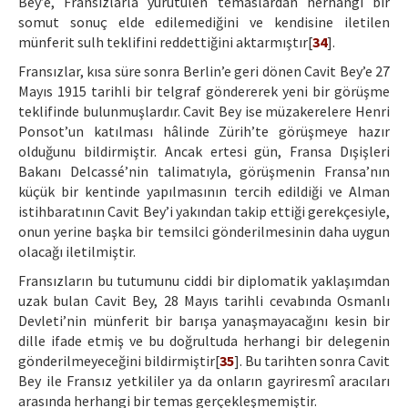
Bey’e, Fransızlarla yürütülen temaslardan herhangi bir
somut sonuç elde edilemediğini ve kendisine iletilen
münferit sulh teklifini reddettiğini aktarmıştır[
34
].
Fransızlar, kısa süre sonra Berlin’e geri dönen Cavit Bey’e 27
Mayıs 1915 tarihli bir telgraf göndererek yeni bir görüşme
teklifinde bulunmuşlardır. Cavit Bey ise müzakerelere Henri
Ponsot’un katılması hâlinde Zürih’te görüşmeye hazır
olduğunu bildirmiştir. Ancak ertesi gün, Fransa Dışişleri
Bakanı Delcassé’nin talimatıyla, görüşmenin Fransa’nın
küçük bir kentinde yapılmasının tercih edildiği ve Alman
istihbaratının Cavit Bey’i yakından takip ettiği gerekçesiyle,
onun yerine başka bir temsilci gönderilmesinin daha uygun
olacağı iletilmiştir.
Fransızların bu tutumunu ciddi bir diplomatik yaklaşımdan
uzak bulan Cavit Bey, 28 Mayıs tarihli cevabında Osmanlı
Devleti’nin münferit bir barışa yanaşmayacağını kesin bir
dille ifade etmiş ve bu doğrultuda herhangi bir delegenin
gönderilmeyeceğini bildirmiştir[
35
]. Bu tarihten sonra Cavit
Bey ile Fransız yetkililer ya da onların gayriresmî aracıları
arasında herhangi bir temas gerçekleşmemiştir.