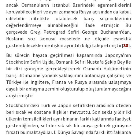
ancak Osmanlıların İstanbul üzerindeki egemenliklerini
koruyabilecekleri ve aynı zamanda Rusya açısından da kabul
edilebilir nitelikte olabilecek barış seçeneklerinin
değerlendirmeye alınabileceğini ifade etmiştir. Bu
çerçevede Grey, Petrograd Sefiri George Buchanan’dan,
Rusların söz konusu meselede ne ölçüde esneklik
gösterebileceklerine ilişkin ayrıntılı bilgi talep etmiştir[
38
].
Bu sürecin hayata geçirilmesi kapsamında Japonya’nın
Stockholm Sefiri Uşida, Osmanlı Sefiri Mustafa Şekip Bey ile
bir dizi görüşme gerçekleştirerek Osmanlı Hükûmetinin
barış ihtimaline yönelik yaklaşımını anlamaya çalışmış ve
Türkiye ile İngiltere, Fransa ve Rusya arasında uzlaşmaya
dayalı bir anlaşma zemini oluşturulup oluşturulamayacağını
araştırmıştır.
Stockholm’deki Türk ve Japon sefirlikleri arasında öteden
beri sıcak ve dostane ilişkiler mevcuttu. Son sekiz yıldır iki
ülkenin temsilcilikleri aynı binanın farklı katlarında faaliyet
gösterdiğinden, sefirler sık sık bir araya gelerek görüşme
fırsatı bulmaktaydılar. I. Dünya Savaşı’nda farklı ittifaklarda