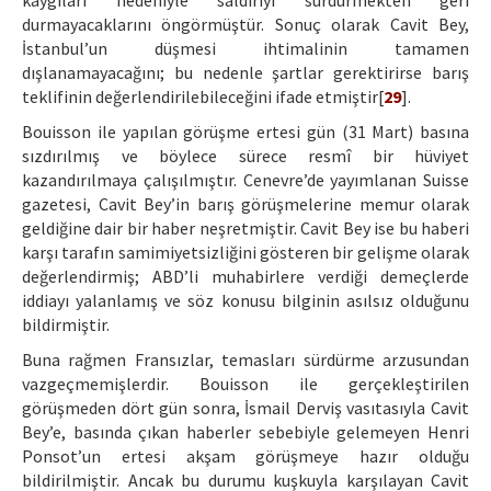
kaygıları nedeniyle saldırıyı sürdürmekten geri
durmayacaklarını öngörmüştür. Sonuç olarak Cavit Bey,
İstanbul’un düşmesi ihtimalinin tamamen
dışlanamayacağını; bu nedenle şartlar gerektirirse barış
teklifinin değerlendirilebileceğini ifade etmiştir[
29
].
Bouisson ile yapılan görüşme ertesi gün (31 Mart) basına
sızdırılmış ve böylece sürece resmî bir hüviyet
kazandırılmaya çalışılmıştır. Cenevre’de yayımlanan Suisse
gazetesi, Cavit Bey’in barış görüşmelerine memur olarak
geldiğine dair bir haber neşretmiştir. Cavit Bey ise bu haberi
karşı tarafın samimiyetsizliğini gösteren bir gelişme olarak
değerlendirmiş; ABD’li muhabirlere verdiği demeçlerde
iddiayı yalanlamış ve söz konusu bilginin asılsız olduğunu
bildirmiştir.
Buna rağmen Fransızlar, temasları sürdürme arzusundan
vazgeçmemişlerdir. Bouisson ile gerçekleştirilen
görüşmeden dört gün sonra, İsmail Derviş vasıtasıyla Cavit
Bey’e, basında çıkan haberler sebebiyle gelemeyen Henri
Ponsot’un ertesi akşam görüşmeye hazır olduğu
bildirilmiştir. Ancak bu durumu kuşkuyla karşılayan Cavit