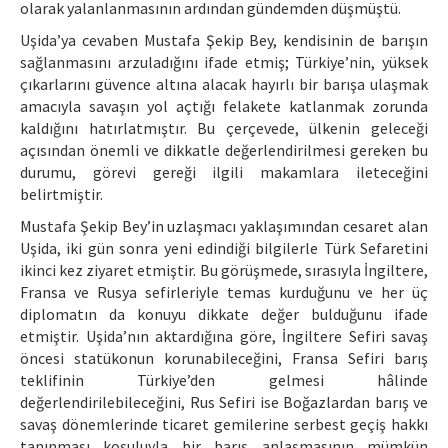
olarak yalanlanmasının ardından gündemden düşmüştü.
Uşida’ya cevaben Mustafa Şekip Bey, kendisinin de barışın
sağlanmasını arzuladığını ifade etmiş; Türkiye’nin, yüksek
çıkarlarını güvence altına alacak hayırlı bir barışa ulaşmak
amacıyla savaşın yol açtığı felakete katlanmak zorunda
kaldığını hatırlatmıştır. Bu çerçevede, ülkenin geleceği
açısından önemli ve dikkatle değerlendirilmesi gereken bu
durumu, görevi gereği ilgili makamlara ileteceğini
belirtmiştir.
Mustafa Şekip Bey’in uzlaşmacı yaklaşımından cesaret alan
Uşida, iki gün sonra yeni edindiği bilgilerle Türk Sefaretini
ikinci kez ziyaret etmiştir. Bu görüşmede, sırasıyla İngiltere,
Fransa ve Rusya sefirleriyle temas kurduğunu ve her üç
diplomatın da konuyu dikkate değer bulduğunu ifade
etmiştir. Uşida’nın aktardığına göre, İngiltere Sefiri savaş
öncesi statükonun korunabileceğini, Fransa Sefiri barış
teklifinin Türkiye’den gelmesi hâlinde
değerlendirilebileceğini, Rus Sefiri ise Boğazlardan barış ve
savaş dönemlerinde ticaret gemilerine serbest geçiş hakkı
tanınması koşuluyla bir barış anlaşmasının mümkün