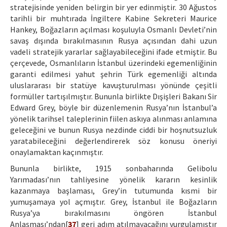
stratejisinde yeniden belirgin bir yer edinmiştir. 30 Ağustos
tarihli bir muhtırada İngiltere Kabine Sekreteri Maurice
Hankey, Boğazların açılması koşuluyla Osmanlı Devleti’nin
savaş dışında bırakılmasının Rusya açısından dahi uzun
vadeli stratejik yararlar sağlayabileceğini ifade etmiştir. Bu
çerçevede, Osmanlıların İstanbul üzerindeki egemenliğinin
garanti edilmesi yahut şehrin Türk egemenliği altında
uluslararası bir statüye kavuşturulması yönünde çeşitli
formüller tartışılmıştır. Bununla birlikte Dışişleri Bakanı Sir
Edward Grey, böyle bir düzenlemenin Rusya’nın İstanbul’a
yönelik tarihsel taleplerinin fiilen askıya alınması anlamına
geleceğini ve bunun Rusya nezdinde ciddi bir hoşnutsuzluk
yaratabileceğini değerlendirerek söz konusu öneriyi
onaylamaktan kaçınmıştır.
Bununla birlikte, 1915 sonbaharında Gelibolu
Yarımadası’nın tahliyesine yönelik kararın kesinlik
kazanmaya başlaması, Grey’in tutumunda kısmi bir
yumuşamaya yol açmıştır. Grey, İstanbul ile Boğazların
Rusya’ya bırakılmasını öngören İstanbul
Anlaşması’ndan[
37
] geri adım atılmayacağını vurgulamıştır