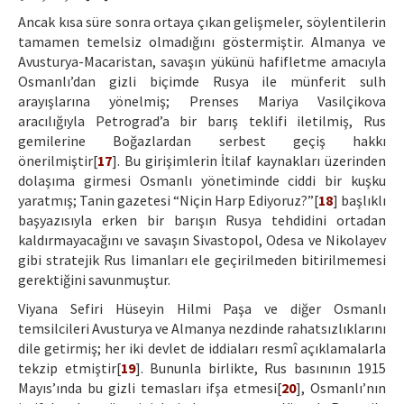
Ancak kısa süre sonra ortaya çıkan gelişmeler, söylentilerin
tamamen temelsiz olmadığını göstermiştir. Almanya ve
Avusturya-Macaristan, savaşın yükünü hafifletme amacıyla
Osmanlı’dan gizli biçimde Rusya ile münferit sulh
arayışlarına yönelmiş; Prenses Mariya Vasilçikova
aracılığıyla Petrograd’a bir barış teklifi iletilmiş, Rus
gemilerine Boğazlardan serbest geçiş hakkı
önerilmiştir[
17
]. Bu girişimlerin İtilaf kaynakları üzerinden
dolaşıma girmesi Osmanlı yönetiminde ciddi bir kuşku
yaratmış; Tanin gazetesi “Niçin Harp Ediyoruz?”[
18
] başlıklı
başyazısıyla erken bir barışın Rusya tehdidini ortadan
kaldırmayacağını ve savaşın Sivastopol, Odesa ve Nikolayev
gibi stratejik Rus limanları ele geçirilmeden bitirilmemesi
gerektiğini savunmuştur.
Viyana Sefiri Hüseyin Hilmi Paşa ve diğer Osmanlı
temsilcileri Avusturya ve Almanya nezdinde rahatsızlıklarını
dile getirmiş; her iki devlet de iddiaları resmî açıklamalarla
tekzip etmiştir[
19
]. Bununla birlikte, Rus basınının 1915
Mayıs’ında bu gizli temasları ifşa etmesi[
20
], Osmanlı’nın