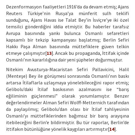
Dezenformasyon faaliyetleri 1916’da da devam etmiş; Ajans
Reuters Türkiye’nin Rusya’ya münferit sulh teklifi
sunduğunu, Ajans Havas ise Talat Bey’in İsviçre’ye iki özel
temsilci gönderdiğini iddia etmiştir. Bu haberler tarafsız
Avrupa basınında yankı bulunca Osmanlı sefaretleri
kapsamlı bir tekzip kampanyası başlatmış; Berlin Sefiri
Hakkı Paşa Alman basınında müttefiklere güven telkin
etmeye çalışmıştır[
13
]. Ancak bu propaganda, İttifak içinde
Osmanlı’nın kararlılığına dair yeni şüpheler doğurmuştur.
Nitekim Avusturya-Macaristan Sefiri Pallavicini, Halil
(Menteşe) Bey ile görüşmesi sonrasında Osmanlı’nın baskı
artarsa İtilaflarla uzlaşmaya yönelebileceğini rapor etmiş;
Gelibolu’daki İtilaf baskısının azalmasını ise “barış
eğiliminin güçlenmesi” olarak yorumlamıştır. Benzer
değerlendirmeler Alman Sefiri Wolff-Metternich tarafından
da paylaşılmış; Gelibolu’dan olası bir İtilaf tahliyesinin
Osmanlı’yı müttefiklerinden bağımsız bir barış arayışına
itebileceğini Berlin’e bildirmiştir. Bu tür raporlar, Berlin’de
ittifakın bütünlüğüne yönelik kaygıları artırmıştır[
14
].