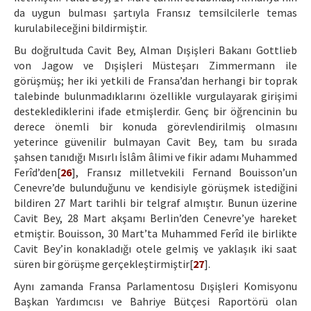
da uygun bulması şartıyla Fransız temsilcilerle temas
kurulabileceğini bildirmiştir.
Bu doğrultuda Cavit Bey, Alman Dışişleri Bakanı Gottlieb
von Jagow ve Dışişleri Müsteşarı Zimmermann ile
görüşmüş; her iki yetkili de Fransa’dan herhangi bir toprak
talebinde bulunmadıklarını özellikle vurgulayarak girişimi
desteklediklerini ifade etmişlerdir. Genç bir öğrencinin bu
derece önemli bir konuda görevlendirilmiş olmasını
yeterince güvenilir bulmayan Cavit Bey, tam bu sırada
şahsen tanıdığı Mısırlı İslâm âlimi ve fikir adamı Muhammed
Ferîd’den[
26
], Fransız milletvekili Fernand Bouisson’un
Cenevre’de bulunduğunu ve kendisiyle görüşmek istediğini
bildiren 27 Mart tarihli bir telgraf almıştır. Bunun üzerine
Cavit Bey, 28 Mart akşamı Berlin’den Cenevre’ye hareket
etmiştir. Bouisson, 30 Mart’ta Muhammed Ferîd ile birlikte
Cavit Bey’in konakladığı otele gelmiş ve yaklaşık iki saat
süren bir görüşme gerçekleştirmiştir[
27
].
Aynı zamanda Fransa Parlamentosu Dışişleri Komisyonu
Başkan Yardımcısı ve Bahriye Bütçesi Raportörü olan