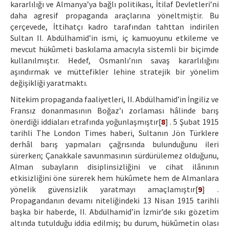
kararlılığı ve Almanya’ya bağlı politikası, İtilaf Devletleri’ni
daha agresif propaganda araçlarına yöneltmiştir. Bu
çerçevede, İttihatçı kadro tarafından tahttan indirilen
Sultan II. Abdülhamid’in ismi, iç kamuoyunu etkileme ve
mevcut hükûmeti baskılama amacıyla sistemli bir biçimde
kullanılmıştır. Hedef, Osmanlı’nın savaş kararlılığını
aşındırmak ve müttefikler lehine stratejik bir yönelim
değişikliği yaratmaktı.
Nitekim propaganda faaliyetleri, II. Abdülhamid’in İngiliz ve
Fransız donanmasının Boğaz’ı zorlaması hâlinde barış
önerdiği iddiaları etrafında yoğunlaşmıştır[
8
] . 5 Şubat 1915
tarihli The London Times haberi, Sultanın Jön Türklere
derhâl barış yapmaları çağrısında bulunduğunu ileri
sürerken; Çanakkale savunmasının sürdürülemez olduğunu,
Alman subayların disiplinsizliğini ve cihat ilânının
etkisizliğini öne sürerek hem hükûmete hem de Almanlara
yönelik güvensizlik yaratmayı amaçlamıştır[
9
] .
Propagandanın devamı niteliğindeki 13 Nisan 1915 tarihli
başka bir haberde, II. Abdülhamid’in İzmir’de sıkı gözetim
altında tutulduğu iddia edilmiş; bu durum, hükûmetin olası