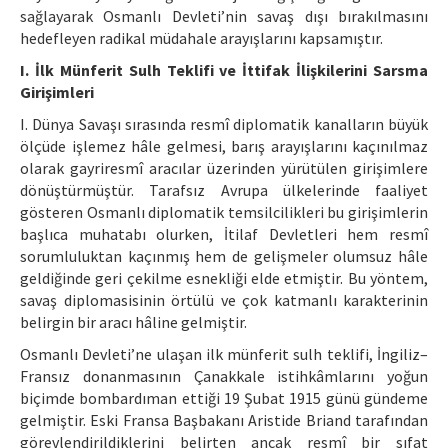
sağlayarak Osmanlı Devleti’nin savaş dışı bırakılmasını
hedefleyen radikal müdahale arayışlarını kapsamıştır.
I. İlk Münferit Sulh Teklifi ve İttifak İlişkilerini Sarsma
Girişimleri
I. Dünya Savaşı sırasında resmî diplomatik kanalların büyük
ölçüde işlemez hâle gelmesi, barış arayışlarını kaçınılmaz
olarak gayriresmî aracılar üzerinden yürütülen girişimlere
dönüştürmüştür. Tarafsız Avrupa ülkelerinde faaliyet
gösteren Osmanlı diplomatik temsilcilikleri bu girişimlerin
başlıca muhatabı olurken, İtilaf Devletleri hem resmî
sorumluluktan kaçınmış hem de gelişmeler olumsuz hâle
geldiğinde geri çekilme esnekliği elde etmiştir. Bu yöntem,
savaş diplomasisinin örtülü ve çok katmanlı karakterinin
belirgin bir aracı hâline gelmiştir.
Osmanlı Devleti’ne ulaşan ilk münferit sulh teklifi, İngiliz–
Fransız donanmasının Çanakkale istihkâmlarını yoğun
biçimde bombardıman ettiği 19 Şubat 1915 günü gündeme
gelmiştir. Eski Fransa Başbakanı Aristide Briand tarafından
görevlendirildiklerini belirten ancak resmî bir sıfat