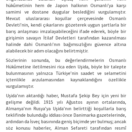
hükûmetinin hem de Japon halkının Osmanlı’ya karşı
samimi ve dostane duygular beslediğini vurgulamıştır.
Mevcut uluslararası koşullar çerçevesinde Osmanlı
Devleti’nin, kendi çıkarlarını gözeterek uygun şartlarla bir
barış anlaşması imzalayabileceğini ifade ederek, böyle bir
girişimin savaşın İtilaf Devletleri tarafından kazanılması
halinde dahi Osmanlı’nın bağımsızlığını güvence altına
alabilecek bir adım olacağını belirtmiştir.
Sözlerinin sonunda, bu değerlendirmelerin Osmanlı
Hükûmetine iletilmesini rica eden Uşida, böyle bir talepte
bulunmasının yalnızca Türkiye’nin saadet ve selametini
içtenlikle arzulamasından kaynaklandığını özellikle
vurgulamıştır.
Uşida’nın aktardığı haber, Mustafa Şekip Bey için yeni bir
gelişme değildi. 1915 yılı Ağustos ayının ortalarında,
Almanya’nın Rusya’ya Uşida’nın belirttiği koşullarla barış
teklifinde bulunduğu iddiası önce Danimarka gazetelerinde,
ardından da İsveç basınında geniş biçimde yer bulmuş; ancak
söz konusu haberler, Alman Sefareti tarafından resmî