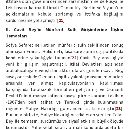
ittifaka olan güvenini derinden sarsmıştır. Yine de Rusya ile
tek başına kalma ihtimali Osmanlı’yı Berlin ve Viyana’nın
açıklamalarını kabule zorlamış ve ittifaka bağlılığını
sürdürmesine yol açmıştır[
21
].
II. Cavit Bey’in Münferit Sulh Girişimlerine İlişkin
Temasları
Sofya Sefaretine iletilen münferit sulh teklifinden sonuç
alamayan Fransız Hükûmeti, kısa süre sonra dış politikada
kendilerine yakınlığıyla tanınan[
22
] Cavit Bey aracılığıyla
yeni bir girişim başlatmıştır. İtilaf Devletleri açısından
arabuluculuğa elverişli bir aktör olarak görülen Cavit Bey,
savaş öncesinde Osmanlı–İngiliz yakınlaşmasının mimarları
arasında yer almış; kapitülasyonların kaldırılması
karşılığında tarafsızlık formülleri geliştirmiş ve Osmanlı
Devleti’nin Almanya safında savaşa girme kararını takiben
-1907’den beri İttihat ve Terakki içinde bulunmasına
rağmen- Maliye Nazırlığı görevinden istifa etmiştir[
23
].
Bununla birlikte, Maliye Nazırlığını vekâleten yürüten Talat
Bey ile temasını sürdürmüş ve siyasî etkisini büyük ölçüde
korumuştur. Milletvekili sıfatıyla malî konularda adeta bir