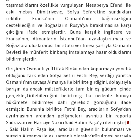
taşımadıklarını özellikle vurgulayan Mesaberya Efendi ile
eski mebus Dimitriyeviç, Sofya Sefaretine sundukları
teklifte Fransa’nın Osmanlı’nın bağımsızlığını
desteklediğini ve Boğazların Rusya’ya bırakılmasına karşı
çıktığını ifade etmişlerdir. Buna karşılık İngiltere ve
Fransa’nın, Almanların İstanbul’dan uzaklaştırılması ve
Boğazlara uluslararası bir statü verilmesi şartıyla Osmanlı
Devleti ile münferit bir barış imzalamaya hazır olduklarını
bildirmişlerdir.
Girişimin Osmanlı’yı İttifak Bloku’ndan koparmaya yönelik
olduğunu fark eden Sofya Sefiri Fethi Bey, verdiği yanıtta
Osmanlı’nın savaşa Almanya ile birlikte girdiğini, dolayısıyla
barışın da ancak müttefiklerle tam bir eş güdüm içinde
gerçekleştirilebileceğini belirtmiş; bu nedenle konuyu
hükûmete bildirmeyi dahi gereksiz gördüğünü ifade
etmiştir. Bununla birlikte Fethi Bey, aracıların Sofya’dan
ayrılmasının ardından gelişmeleri ayrıntılı bir raporla
Sadrazam ve Hariciye Nazırı Said Halim Paşa’ya iletmiştir[
6
]
. Said Halim Paşa ise, aracıların güvenilir bulunması ve
sürecin Almanya ile eş zamanlı olarak yürütülmesi şartıyla