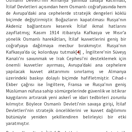
Osmanlı Devleti’nin Almanya yanında savaşa katılması,
İtilaf Devletleri açısından hem Osmanlı coğrafyasında hem
de Avrupa’daki ana cephelerde stratejik dengeleri köklü
biçimde değiştirmiştir. Boğazların kapatılması Rusya’nın
Akdeniz bağlantısını keserek İtilaf ikmal hatlarını
zayıflatmış; Kasım 1914 itibarıyla Kafkasya ve Mısır’a
yönelik Osmanlı harekâtları, İtilaf kuvvetlerini geniş bir
coğrafyaya dağılmaya mecbur bırakmıştır. Rusya’nın
Kafkasya’da üç kolorduyu tutmak[
4
] , İngiltere’nin Süveyş
Kanalı’nı savunmak ve Irak Cephesi’ni desteklemek için
önemli kuvvetler ayırması, Avrupa’daki ana cephelere
yapılacak kuvvet aktarımını sınırlamış ve Almanya
üzerindeki baskıyı dolaylı biçimde hafifletmiştir. Cihad-ı
Ekber çağrısı ise İngiltere, Fransa ve Rusya’nın geniş
Müslüman nüfusa sahip sömürgelerinde güvenlik ve istikrar
kaygılarını artırarak yeni askerî ve idari tedbirleri zorunlu
kılmıştır. Böylece Osmanlı Devleti’nin savaşa girişi, İtilaf
Devletleri’nin stratejik önceliklerini ve kuvvet dağılımını
bütünüyle yeniden şekillendiren belirleyici bir etki
yaratmıştır.