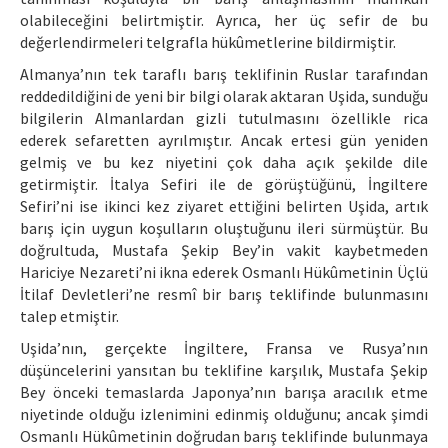
olabileceğini belirtmiştir. Ayrıca, her üç sefir de bu
değerlendirmeleri telgrafla hükûmetlerine bildirmiştir.
Almanya’nın tek taraflı barış teklifinin Ruslar tarafından
reddedildiğini de yeni bir bilgi olarak aktaran Uşida, sunduğu
bilgilerin Almanlardan gizli tutulmasını özellikle rica
ederek sefaretten ayrılmıştır. Ancak ertesi gün yeniden
gelmiş ve bu kez niyetini çok daha açık şekilde dile
getirmiştir. İtalya Sefiri ile de görüştüğünü, İngiltere
Sefiri’ni ise ikinci kez ziyaret ettiğini belirten Uşida, artık
barış için uygun koşulların oluştuğunu ileri sürmüştür. Bu
doğrultuda, Mustafa Şekip Bey’in vakit kaybetmeden
Hariciye Nezareti’ni ikna ederek Osmanlı Hükûmetinin Üçlü
İtilaf Devletleri’ne resmî bir barış teklifinde bulunmasını
talep etmiştir.
Uşida’nın, gerçekte İngiltere, Fransa ve Rusya’nın
düşüncelerini yansıtan bu teklifine karşılık, Mustafa Şekip
Bey önceki temaslarda Japonya’nın barışa aracılık etme
niyetinde olduğu izlenimini edinmiş olduğunu; ancak şimdi
Osmanlı Hükûmetinin doğrudan barış teklifinde bulunmaya