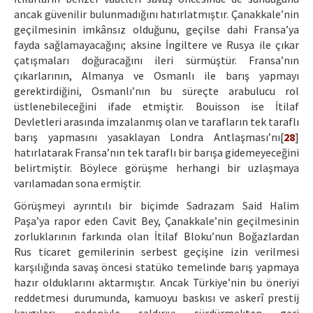
ancak güvenilir bulunmadığını hatırlatmıştır. Çanakkale’nin
geçilmesinin imkânsız olduğunu, geçilse dahi Fransa’ya
fayda sağlamayacağını; aksine İngiltere ve Rusya ile çıkar
çatışmaları doğuracağını ileri sürmüştür. Fransa’nın
çıkarlarının, Almanya ve Osmanlı ile barış yapmayı
gerektirdiğini, Osmanlı’nın bu süreçte arabulucu rol
üstlenebileceğini ifade etmiştir. Bouisson ise İtilaf
Devletleri arasında imzalanmış olan ve tarafların tek taraflı
barış yapmasını yasaklayan Londra Antlaşması’nı[
28
]
hatırlatarak Fransa’nın tek taraflı bir barışa gidemeyeceğini
belirtmiştir. Böylece görüşme herhangi bir uzlaşmaya
varılamadan sona ermiştir.
Görüşmeyi ayrıntılı bir biçimde Sadrazam Said Halim
Paşa’ya rapor eden Cavit Bey, Çanakkale’nin geçilmesinin
zorluklarının farkında olan İtilaf Bloku’nun Boğazlardan
Rus ticaret gemilerinin serbest geçişine izin verilmesi
karşılığında savaş öncesi statüko temelinde barış yapmaya
hazır olduklarını aktarmıştır. Ancak Türkiye’nin bu öneriyi
reddetmesi durumunda, kamuoyu baskısı ve askerî prestij