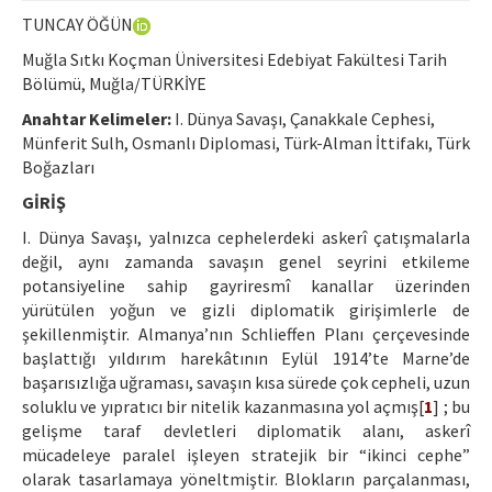
Etik İlkeler
TUNCAY ÖĞÜN
Yazar Rehberi
Muğla Sıtkı Koçman Üniversitesi Edebiyat Fakültesi Tarih
Bölümü, Muğla/TÜRKİYE
Hakem Rehberi
Anahtar Kelimeler:
I. Dünya Savaşı, Çanakkale Cephesi,
İletişim
Münferit Sulh, Osmanlı Diplomasi, Türk-Alman İttifakı, Türk
Boğazları
GİRİŞ
I. Dünya Savaşı, yalnızca cephelerdeki askerî çatışmalarla
değil, aynı zamanda savaşın genel seyrini etkileme
potansiyeline sahip gayriresmî kanallar üzerinden
yürütülen yoğun ve gizli diplomatik girişimlerle de
şekillenmiştir. Almanya’nın Schlieffen Planı çerçevesinde
başlattığı yıldırım harekâtının Eylül 1914’te Marne’de
başarısızlığa uğraması, savaşın kısa sürede çok cepheli, uzun
soluklu ve yıpratıcı bir nitelik kazanmasına yol açmış[
1
] ; bu
gelişme taraf devletleri diplomatik alanı, askerî
mücadeleye paralel işleyen stratejik bir “ikinci cephe”
olarak tasarlamaya yöneltmiştir. Blokların parçalanması,