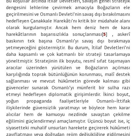
Bu koşullar altında İtilaf Devletleri, savaşın genel stratejik
dengesini lehlerine çevirmek amacıyla Boğazların ele
geçirilmesini ve Osmanlı Devleti’nin savaş dışı bırakılmasını
hedefleyen Çanakkale Harekâtı’nı kritik bir müdahale alanı
olarak kurgulamıştır. Ancak hem deniz hem de kara
harekâtlarının başarısızlıkla sonuçlanması[
5
] , askerî
baskının tek başına Osmanlı’yı savaş dışı bırakmaya
yetmeyeceğini göstermiştir. Bu durum, İtilaf Devletleri’ni
daha kapsamlı ve çok katmanlı bir strateji tasarlamaya
yöneltmiştir. Stratejinin ilk boyutu, resmî sıfat taşımayan
aracılar üzerinden yürütülen ve Boğazların açılması
karşılığında toprak bütünlüğünün korunması, malî destek
sağlanması ve mevcut hükûmetin görevde kalması gibi
güvenceler sunarak Osmanlı’yı münferit bir sulha razı
etmeyi hedefleyen diplomatik girişimlerdir. İkinci boyut,
yoğun propaganda faaliyetleriyle Osmanlı–İttifak
ilişkilerinde güvensizlik yaratmayı ve böylece hem karar
alıcılar hem de kamuoyu nezdinde savaştan çekilme
eğilimini güçlendirmeyi amaçlamıştır. Üçüncü boyut ise, iç
siyasetteki muhalif unsurları harekete geçirerek hükûmeti
zayıflatmayı veya doğrudan rejim değişikliğine gidilmesini