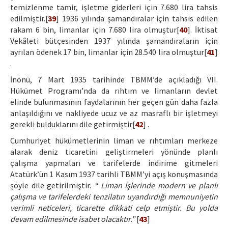
temizlenme tamir, işletme giderleri için 7.680 lira tahsis
edilmiştir.[
39
] 1936 yılında şamandıralar için tahsis edilen
rakam 6 bin, limanlar için 7.680 lira olmuştur[
40
]. İktisat
Vekâleti bütçesinden 1937 yılında şamandıraların için
ayrılan ödenek 17 bin, limanlar için 28.540 lira olmuştur[
41
]
.
İnönü, 7 Mart 1935 tarihinde TBMM’de açıkladığı VII.
Hükümet Programı’nda da rıhtım ve limanların devlet
elinde bulunmasının faydalarının her geçen gün daha fazla
anlaşıldığını ve nakliyede ucuz ve az masraflı bir işletmeyi
gerekli bulduklarını dile getirmiştir[
42
] .
Cumhuriyet hükümetlerinin liman ve rıhtımları merkeze
alarak deniz ticaretini geliştirmeleri yönünde planlı
çalışma yapmaları ve tarifelerde indirime gitmeleri
Atatürk’ün 1 Kasım 1937 tarihli TBMM’yi açış konuşmasında
şöyle dile getirilmiştir.
“ Liman İşlerinde modern ve planlı
çalışma ve tarifelerdeki tenzilatın uyandırdığı memnuniyetin
verimli neticeleri, ticarette dikkati celp etmiştir. Bu yolda
devam edilmesinde isabet olacaktır.”
[
43
]