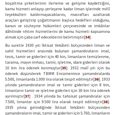
boşaltma şirketlerinin ilerleme ve gelişme kaydettiğini,
kamu hizmeti anlayışı yerleşene kadar liman işlerinde millî
teşekkülleri kaldırmayacaklarını, masrafları azaltarak
araçları geliştirip çoğaltmanın başlıca hedefleri olduğunu,
kanun ve sözleşme hükümleri çerçevesinde ve imkânlar
dâhilinde rıhtım hizmetlerini de kamu hizmeti kapsamına
almak için çaba sarf edeceklerini belirtmiştir[
34
] .
Bu suretle 1930 yılı İktisat Vekâleti bütçesinden liman ve
sahil hizmetleri arasında bulunan şamandıraların imal,
tesis, tamir ve giderleri için 40 bin, limanların temizlenme,
tarama, mayın imhası, tamir, işletme, idare giderleri olarak
10 bin lira ödenek konmuştur[
35
]. 1932 malî yılı için bu
ödenek düşürülerek TBMM Encümenince şamandıralarda
5.500, limanlarda 1.000 lira olarak tespit edilmiştir[
36
]. 1933
yılında şamandıraların imal ve tamir giderleri için 8 bin,
limanların tamir ve işletme giderleri için 30 bin lira ödenek
ayrılmıştır[
37
] . 1934 yılında bu tahsisat şamandıralar için
7.500, limanlar için 9.500 lira olarak tespit edilmiştir[
38
].
1935 yılına gelindiğinde İktisat Vekâleti bütçesinden
şamandıraların imal, tamir ve giderleri için 5.760, limanların