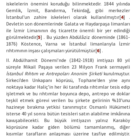
iskelelerin önemini koruduğu bilinmektedir. 1844 yılında
Gemlik, İzmit, Bandırma, Tekirdağ, gibi merkezler
İstanbul’un zahire iskeleleri olarak kullanılmıştır[
4
] .
Devletin son dönemlerinde Galata ve Haydarpaşa limanları
ile İzmir Limanının dış ticarette önemli bir yer edindiği
görülmektedir[
5
] . Bu yüzden Abdülâziz döneminde (1861-
1876) Köstence, Varna ve İstanbul limanlarıyla İzmir
rıhtımının inşası çalışmaları yürütülmüştür[
6
] .
II. Abdülhamit Dönemi’nde (1842-1918) imtiyazı 80 yıl
süreyle Mikail Paşaya verilen 23 Milyon Frank sermayeli
İstanbul Rıhtım ve Antrepoları Anonim Şirketi
kurulmuştur.
Sirkeci’den Unkapanı köprüsü, Tophane’den yine aynı
noktaya kadar Haliç’in her iki tarafında rıhtımlar tesis edip
işletmek ve bu rıhtımlar boyunca depo, antrepo ve doklar
teşkil etmek görevi verilen bu şirkete gelirinin %10’unu
hazineye bırakma yetkisi tanınmıştır. Osmanlı Hükümeti
isterse 40 yıl sonra bütün tesisleri satın alabilme imkânına
kavuşabilecekti. Bu büyük imtiyazın yalnız Karaköy
köprüsüne kadar giden bölümü tamamlanmış, diğer
kısımlar tarafların anlaşması üzerine tasfiye edilmiştir.