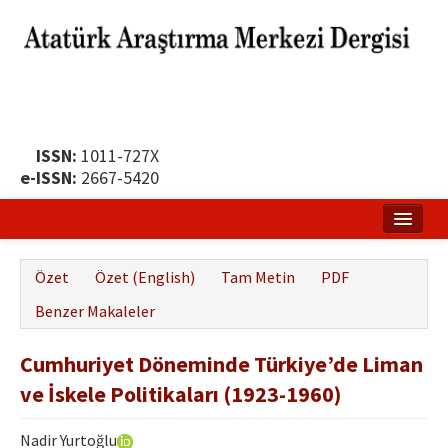
ISSN:
1011-727X
e-ISSN:
2667-5420
Ana Sayfa
Özet
Özet (English)
Tam Metin
PDF
Hakkında
Benzer Makaleler
Yayın Politikası
Cumhuriyet Döneminde Türkiye’de Liman
Dergi Kurulları
ve İskele Politikaları (1923-1960)
Yayın İlkeleri
Nadir Yurtoğlu