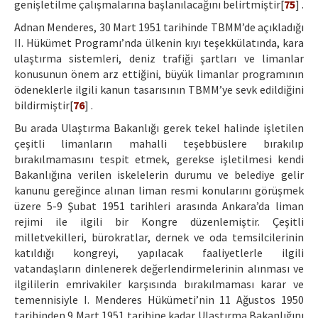
genişletilme çalışmalarına başlanılacağını belirtmiştir[
75
] .
Adnan Menderes, 30 Mart 1951 tarihinde TBMM’de açıkladığı
II. Hükümet Programı’nda ülkenin kıyı teşekkülatında, kara
ulaştırma sistemleri, deniz trafiği şartları ve limanlar
konusunun önem arz ettiğini, büyük limanlar programının
ödeneklerle ilgili kanun tasarısının TBMM’ye sevk edildiğini
bildirmiştir[
76
] .
Bu arada Ulaştırma Bakanlığı gerek tekel halinde işletilen
çeşitli limanların mahalli teşebbüslere bırakılıp
bırakılmamasını tespit etmek, gerekse işletilmesi kendi
Bakanlığına verilen iskelelerin durumu ve belediye gelir
kanunu gereğince alınan liman resmi konularını görüşmek
üzere 5-9 Şubat 1951 tarihleri arasında Ankara’da liman
rejimi ile ilgili bir Kongre düzenlemiştir. Çeşitli
milletvekilleri, bürokratlar, dernek ve oda temsilcilerinin
katıldığı kongreyi, yapılacak faaliyetlerle ilgili
vatandaşların dinlenerek değerlendirmelerinin alınması ve
ilgililerin emrivakiler karşısında bırakılmaması karar ve
temennisiyle I. Menderes Hükümeti’nin 11 Ağustos 1950
tarihinden 9 Mart 1951 tarihine kadar Ulaştırma Bakanlığını