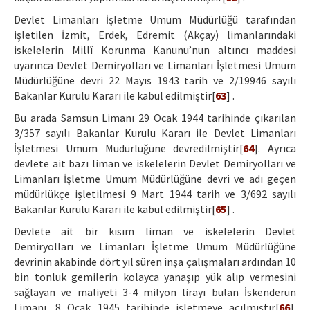
Devlet Limanları İşletme Umum Müdürlüğü tarafından
işletilen İzmit, Erdek, Edremit (Akçay) limanlarındaki
iskelelerin Millî Korunma Kanunu’nun altıncı maddesi
uyarınca Devlet Demiryolları ve Limanları İşletmesi Umum
Müdürlüğüne devri 22 Mayıs 1943 tarih ve 2/19946 sayılı
Bakanlar Kurulu Kararı ile kabul edilmiştir[
63
] .
Bu arada Samsun Limanı 29 Ocak 1944 tarihinde çıkarılan
3/357 sayılı Bakanlar Kurulu Kararı ile Devlet Limanları
İşletmesi Umum Müdürlüğüne devredilmiştir[
64
]. Ayrıca
devlete ait bazı liman ve iskelelerin Devlet Demiryolları ve
Limanları İşletme Umum Müdürlüğüne devri ve adı geçen
müdürlükçe işletilmesi 9 Mart 1944 tarih ve 3/692 sayılı
Bakanlar Kurulu Kararı ile kabul edilmiştir[
65
] .
Devlete ait bir kısım liman ve iskelelerin Devlet
Demiryolları ve Limanları İşletme Umum Müdürlüğüne
devrinin akabinde dört yıl süren inşa çalışmaları ardından 10
bin tonluk gemilerin kolayca yanaşıp yük alıp vermesini
sağlayan ve maliyeti 3-4 milyon lirayı bulan İskenderun
Limanı, 8 Ocak 1945 tarihinde işletmeye açılmıştır[
66
].