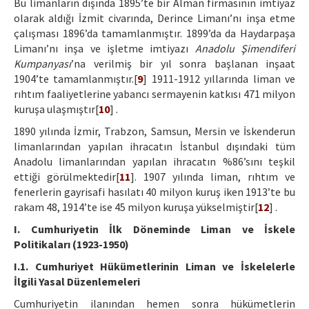
Bu limanların dışında 1895’te bir Alman firmasının imtiyaz
olarak aldığı İzmit civarında, Derince Limanı’nı inşa etme
çalışması 1896’da tamamlanmıştır. 1899’da da Haydarpaşa
Limanı’nı inşa ve işletme imtiyazı
Anadolu Şimendiferi
Kumpanyası
’na verilmiş bir yıl sonra başlanan inşaat
1904’te tamamlanmıştır.[
9
] 1911-1912 yıllarında liman ve
rıhtım faaliyetlerine yabancı sermayenin katkısı 471 milyon
kuruşa ulaşmıştır[
10
] .
1890 yılında İzmir, Trabzon, Samsun, Mersin ve İskenderun
limanlarından yapılan ihracatın İstanbul dışındaki tüm
Anadolu limanlarından yapılan ihracatın %86’sını teşkil
ettiği görülmektedir[
11
]. 1907 yılında liman, rıhtım ve
fenerlerin gayrisafi hasılatı 40 milyon kuruş iken 1913’te bu
rakam 48, 1914’te ise 45 milyon kuruşa yükselmiştir[
12
] .
I. Cumhuriyetin İlk Döneminde Liman ve İskele
Politikaları (1923-1950)
I.1. Cumhuriyet Hükümetlerinin Liman ve İskelelerle
İlgili Yasal Düzenlemeleri
Cumhuriyetin ilanından hemen sonra hükümetlerin