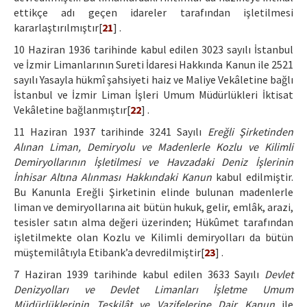
ettikçe adı geçen idareler tarafından işletilmesi
kararlaştırılmıştır[
21
] .
10 Haziran 1936 tarihinde kabul edilen 3023 sayılı İstanbul
ve İzmir Limanlarının Sureti İdaresi Hakkında Kanun ile 2521
sayılı Yasayla hükmî şahsiyeti haiz ve Maliye Vekâletine bağlı
İstanbul ve İzmir Liman İşleri Umum Müdürlükleri İktisat
Vekâletine bağlanmıştır[
22
] .
11 Haziran 1937 tarihinde 3241 Sayılı
Ereğli Şirketinden
Alınan Liman, Demiryolu ve Madenlerle Kozlu ve Kilimli
Demiryollarının İşletilmesi ve Havzadaki Deniz İşlerinin
İnhisar Altına Alınması Hakkındaki Kanun
kabul edilmiştir.
Bu Kanunla Ereğli Şirketinin elinde bulunan madenlerle
liman ve demiryollarına ait bütün hukuk, gelir, emlâk, arazi,
tesisler satın alma değeri üzerinden; Hükûmet tarafından
işletilmekte olan Kozlu ve Kilimli demiryolları da bütün
müştemilâtıyla Etibank’a devredilmiştir[
23
] .
7 Haziran 1939 tarihinde kabul edilen 3633 Sayılı
Devlet
Denizyolları ve Devlet Limanları İşletme Umum
Müdürlüklerinin Teşkilât ve Vazifelerine Dair Kanun
ile