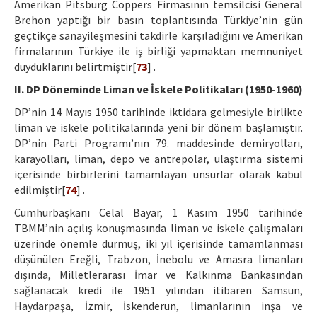
Amerikan Pitsburg Coppers Firmasının temsilcisi General
Brehon yaptığı bir basın toplantısında Türkiye’nin gün
geçtikçe sanayileşmesini takdirle karşıladığını ve Amerikan
firmalarının Türkiye ile iş birliği yapmaktan memnuniyet
duyduklarını belirtmiştir[
73
] .
II. DP Döneminde Liman ve İskele Politikaları (1950-1960)
DP’nin 14 Mayıs 1950 tarihinde iktidara gelmesiyle birlikte
liman ve iskele politikalarında yeni bir dönem başlamıştır.
DP’nin Parti Programı’nın 79. maddesinde demiryolları,
karayolları, liman, depo ve antrepolar, ulaştırma sistemi
içerisinde birbirlerini tamamlayan unsurlar olarak kabul
edilmiştir[
74
] .
Cumhurbaşkanı Celal Bayar, 1 Kasım 1950 tarihinde
TBMM’nin açılış konuşmasında liman ve iskele çalışmaları
üzerinde önemle durmuş, iki yıl içerisinde tamamlanması
düşünülen Ereğli, Trabzon, İnebolu ve Amasra limanları
dışında, Milletlerarası İmar ve Kalkınma Bankasından
sağlanacak kredi ile 1951 yılından itibaren Samsun,
Haydarpaşa, İzmir, İskenderun, limanlarının inşa ve