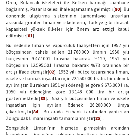
Ordu, Bulancak iskeleleri ile Kefken barınağı taahhüde
bağlanmış, Pazar iskelesi ihale aşamasına gelmiştir[
80
]. Bu
dönemde ulaştırma sisteminin tamamlayıcı unsurları
arasında görülen liman ve iskelelerin, Türkiye gibi ihracat
kapasitesi yüksek ülkeler için önem arz ettiği kabul
edilmiştir[
81
] .
Bu nedenle liman ve vapurculuk faaliyetleri için 1952 yılı
bütçesinden tahsis edilen 21.768.000 liranın 1950 yılı
bütçesinin 9.477.001 lirasına bakarak %129, 1951 yılı
bütçesinin 12.595.501 lirasına bakarak %73 oranında bir
artışı ifade etmiştir[
82
]. 1952 yılı bütçe tasarısında liman,
iskele ve barınak inşaatları için 22.250.000 liralık bir ödenek
ayrılmıştır. Bu rakam 1951 yılı ödeneğine göre 9.675.000 lira,
1950 yılı ödeneğine göre 13.148 000 lira bir artışı
göstermektedir[
83
]. 1953 yılı bütçesinden liman ve iskele
inşaatları için ayrılan ödenek 26.200.000 liraya
çıkarılmıştır[
84
]. Bu arada Etibank tarafından yaptırılan
Zonguldak Limanı inşaatı tamamlanmıştır[
85
] .
Zonguldak Limanı’nın hizmete girmesinin ardından
İskenderun Limanı’nın yükleme boşaltma hizmetlerinde