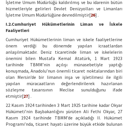
İşletme Umum Müdürlüğü kaldırılmış ve bu idarenin bütün
hizmetleriyle gelirleri Devlet Denizyolları ve Limanları
İşletme Umum Müdürlüğüne devredilmiştir[
26
] .
I.2.Cumhuriyet Hükümetlerinin Liman ve İskele
Faaliyetleri
Cumhuriyet Hükümetlerinin liman ve iskele faaliyetlerine
önem verdiği bu dönemde yapılan icraatlardan
anlaşılmaktadır. Deniz ticaretinde liman ve iskelelerin
önemini bilen Mustafa Kemal Atatürk, 1 Mart 1923
tarihinde TBMM’nin açılışı münasebetiyle yaptığı
konuşmada, Anadolu’nun önemli ticaret noktalarından biri
olan Mersin’de bir limanın inşa ve işletilmesi ile ilgili
yapılan müracaatların değerlendirilerek hazırlanan
sözleşme tasarısının Meclise sunulduğunu ifade
etmiştir[
27
] .
22 Kasım 1924 tarihinden 3 Mart 1925 tarihine kadar Okyar
Hükümeti’nin Başbakanlığını yürüten Ali Fethi Okyar, 27
Kasım 1924 tarihinde TBMM’de açıkladığı II. Hükümet
Programı’nda, ticaret hayatı üzerine büyük etkide bulunan