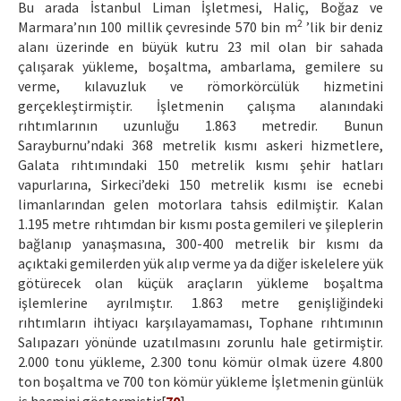
Bu arada İstanbul Liman İşletmesi, Haliç, Boğaz ve
2
Marmara’nın 100 millik çevresinde 570 bin m
’lik bir deniz
alanı üzerinde en büyük kutru 23 mil olan bir sahada
çalışarak yükleme, boşaltma, ambarlama, gemilere su
verme, kılavuzluk ve römorkörcülük hizmetini
gerçekleştirmiştir. İşletmenin çalışma alanındaki
rıhtımlarının uzunluğu 1.863 metredir. Bunun
Sarayburnu’ndaki 368 metrelik kısmı askeri hizmetlere,
Galata rıhtımındaki 150 metrelik kısmı şehir hatları
vapurlarına, Sirkeci’deki 150 metrelik kısmı ise ecnebi
limanlarından gelen motorlara tahsis edilmiştir. Kalan
1.195 metre rıhtımdan bir kısmı posta gemileri ve şileplerin
bağlanıp yanaşmasına, 300-400 metrelik bir kısmı da
açıktaki gemilerden yük alıp verme ya da diğer iskelelere yük
götürecek olan küçük araçların yükleme boşaltma
işlemlerine ayrılmıştır. 1.863 metre genişliğindeki
rıhtımların ihtiyacı karşılayamaması, Tophane rıhtımının
Salıpazarı yönünde uzatılmasını zorunlu hale getirmiştir.
2.000 tonu yükleme, 2.300 tonu kömür olmak üzere 4.800
ton boşaltma ve 700 ton kömür yükleme İşletmenin günlük