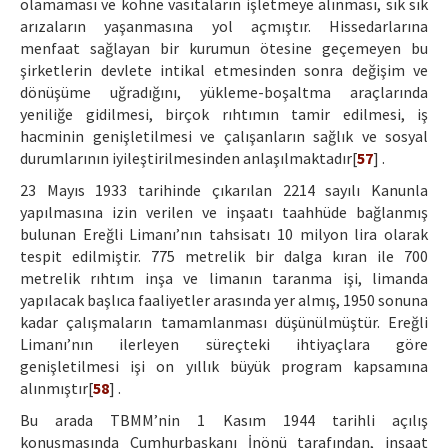
olamaması ve köhne vasıtaların işletmeye alınması, sık sık
arızaların yaşanmasına yol açmıştır. Hissedarlarına
menfaat sağlayan bir kurumun ötesine geçemeyen bu
şirketlerin devlete intikal etmesinden sonra değişim ve
dönüşüme uğradığını, yükleme-boşaltma araçlarında
yeniliğe gidilmesi, birçok rıhtımın tamir edilmesi, iş
hacminin genişletilmesi ve çalışanların sağlık ve sosyal
durumlarının iyileştirilmesinden anlaşılmaktadır[
57
] .
23 Mayıs 1933 tarihinde çıkarılan 2214 sayılı Kanunla
yapılmasına izin verilen ve inşaatı taahhüde bağlanmış
bulunan Ereğli Limanı’nın tahsisatı 10 milyon lira olarak
tespit edilmiştir. 775 metrelik bir dalga kıran ile 700
metrelik rıhtım inşa ve limanın taranma işi, limanda
yapılacak başlıca faaliyetler arasında yer almış, 1950 sonuna
kadar çalışmaların tamamlanması düşünülmüştür. Ereğli
Limanı’nın ilerleyen süreçteki ihtiyaçlara göre
genişletilmesi işi on yıllık büyük program kapsamına
alınmıştır[
58
] .
Bu arada TBMM’nin 1 Kasım 1944 tarihli açılış
konuşmasında Cumhurbaşkanı İnönü tarafından, inşaat