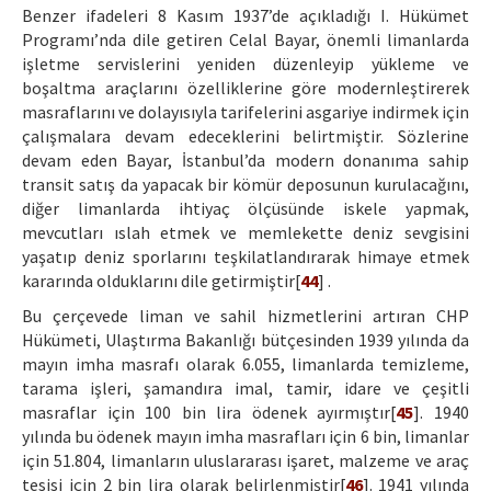
Benzer ifadeleri 8 Kasım 1937’de açıkladığı I. Hükümet
Programı’nda dile getiren Celal Bayar, önemli limanlarda
işletme servislerini yeniden düzenleyip yükleme ve
boşaltma araçlarını özelliklerine göre modernleştirerek
masraflarını ve dolayısıyla tarifelerini asgariye indirmek için
çalışmalara devam edeceklerini belirtmiştir. Sözlerine
devam eden Bayar, İstanbul’da modern donanıma sahip
transit satış da yapacak bir kömür deposunun kurulacağını,
diğer limanlarda ihtiyaç ölçüsünde iskele yapmak,
mevcutları ıslah etmek ve memlekette deniz sevgisini
yaşatıp deniz sporlarını teşkilatlandırarak himaye etmek
kararında olduklarını dile getirmiştir[
44
] .
Bu çerçevede liman ve sahil hizmetlerini artıran CHP
Hükümeti, Ulaştırma Bakanlığı bütçesinden 1939 yılında da
mayın imha masrafı olarak 6.055, limanlarda temizleme,
tarama işleri, şamandıra imal, tamir, idare ve çeşitli
masraflar için 100 bin lira ödenek ayırmıştır[
45
]. 1940
yılında bu ödenek mayın imha masrafları için 6 bin, limanlar
için 51.804, limanların uluslararası işaret, malzeme ve araç
tesisi için 2 bin lira olarak belirlenmiştir[
46
]. 1941 yılında