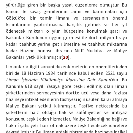
yürürlüğe giren bir başka yasal düzenleme olmuştur. Bu
kanun ile savaş gemilerinin tamir ve barınmaları için
Gölcük’te bir tamir limanı ve tersanesinin önemli
kısımlarının yaptırılmasına karşılık gelmek ve her yıl
ödenecek miktarı o yılın bütçesine konulmak şartı ve
Bakanlar Kurulunun uygun görmesi ile dört milyon liraya
kadar taahhüt yerine getirilmesine ve taahhüt miktarına
kadar Hazine bonosu ihracına Millî Müdafaa ve Maliye
Bakanları yetkili kılınmıştır[
20
] .
Limanlarla ilgili kanuni düzenlemelerin en önemlilerinden
biri de 18 Haziran 1934 tarihinde kabul edilen 2521 sayılı
Liman İşlerinin Hükümetçe İdaresine Dair Kanun
’dur. Bu
Kanunla 618 sayılı Yasaya göre teşkil edilmiş olan liman
şirketlerinden sermayesinin dörtte üçü veya daha fazlası
hazineye intikal edenlerin tasfiyesi için usulen karar almaya
Maliye Bakanı yetkili kılınmıştır. Tasfiye neticesinde bu
şirketlerin haiz olduğu hak ve salâhiyetler ve imtiyaz
konusunu teşkil eden hizmetler, Maliye Bakanlığına bağlı ve
hükmî şahsiyeti haiz olmak üzere teşkil edilecek idarelere
devredilmiştir. Bu limanlardaki rıhtımlar da hazineye intikal