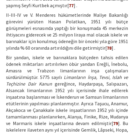
yapmış Seyfi Kurtbek açmıştır[
77
] .
II-III-IV ve V. Menderes hükümetlerinde Maliye Bakanlığı
görevini yürüten Hasan Polatkan, 1951 yılı bütçe
görüşmeleri esnasında yaptığı bir konuşmada 45 merkezin
ihtiyacını giderecek ve 25 milyon liraya mal olacak iskele ve
barınaklar için konulmuş ödeneğin bir önceki yıla göre 1951
yılında % 60 oranında artırıldığını dile getirmiştir[
78
] .
Bir yandan, iskele ve barınaklara bütçeden tahsis edilen
ödenek miktarları artırılırken öbür yandan Ereğli, İnebolu,
Amasra ve Trabzon limanlarının inşa çalışmaları
sürdürülmüştür. 5775 sayılı
Limanların İnşa, Tevsi, Islah ve
Teçhizine Dair Kanun
gereğince, Haydarpaşa, Salıpazarı,
Alsancak limanlarının 1952 yılı içerisinde ihale edilerek
inşaatına başlanması ve İskenderun ve Samsun limanlarının
etütlerinin yapılması planlanmıştır. Ayrıca Taşucu, Anamur,
Akçakoca ve Çanakkale iskele inşaatlarının 1952 yılı içinde
tamamlanması planlanırken, Alanya, Finike, Rize, Mudanya
ve Marmaris iskele inşaatlarına devam edilmiştir[
79
]. Bu
iskelelere ilaveten aynı yıl içerisinde Gemlik, Lâpseki, Hopa,