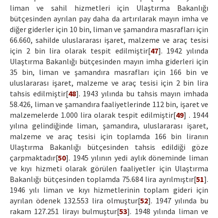
liman ve sahil hizmetleri için Ulaştırma Bakanlığı
bütçesinden ayrılan pay daha da artırılarak mayın imha ve
diğer giderler için 10 bin, liman ve şamandıra masrafları için
66.660, sahilde uluslararası işaret, malzeme ve araç tesisi
için 2 bin lira olarak tespit edilmiştir[
47
]. 1942 yılında
Ulaştırma Bakanlığı bütçesinden mayın imha giderleri için
35 bin, liman ve şamandıra masrafları için 166 bin ve
uluslararası işaret, malzeme ve araç tesisi için 2 bin lira
tahsis edilmiştir[
48
]. 1943 yılında bu tahsis mayın imhada
58.426, liman ve şamandıra faaliyetlerinde 112 bin, işaret ve
malzemelerde 1.000 lira olarak tespit edilmiştir[
49
] . 1944
yılına gelindiğinde liman, şamandıra, uluslararası işaret,
malzeme ve araç tesisi için toplamda 166 bin liranın
Ulaştırma Bakanlığı bütçesinden tahsis edildiği göze
çarpmaktadır[
50
]. 1945 yılının yedi aylık döneminde liman
ve kıyı hizmeti olarak görülen faaliyetler için Ulaştırma
Bakanlığı bütçesinden toplamda 75.684 lira ayrılmıştır[
51
].
1946 yılı liman ve kıyı hizmetlerinin toplam gideri için
ayrılan ödenek 132.553 lira olmuştur[
52
]. 1947 yılında bu
rakam 127.251 lirayı bulmuştur[
53
]. 1948 yılında liman ve