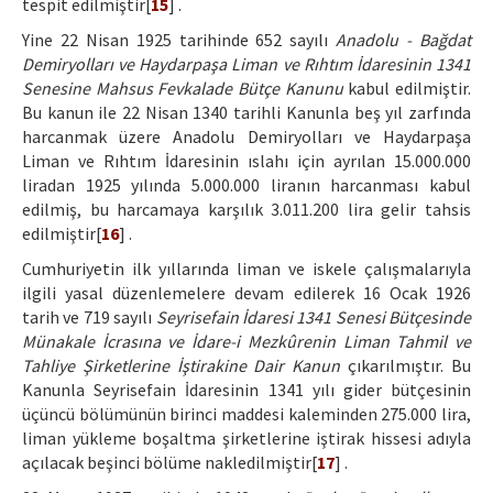
tespit edilmiştir[
15
] .
Yine 22 Nisan 1925 tarihinde 652 sayılı
Anadolu - Bağdat
Demiryolları ve Haydarpaşa Liman ve Rıhtım İdaresinin 1341
Senesine Mahsus Fevkalade Bütçe Kanunu
kabul edilmiştir.
Bu kanun ile 22 Nisan 1340 tarihli Kanunla beş yıl zarfında
harcanmak üzere Anadolu Demiryolları ve Haydarpaşa
Liman ve Rıhtım İdaresinin ıslahı için ayrılan 15.000.000
liradan 1925 yılında 5.000.000 liranın harcanması kabul
edilmiş, bu harcamaya karşılık 3.011.200 lira gelir tahsis
edilmiştir[
16
] .
Cumhuriyetin ilk yıllarında liman ve iskele çalışmalarıyla
ilgili yasal düzenlemelere devam edilerek 16 Ocak 1926
tarih ve 719 sayılı
Seyrisefain İdaresi 1341 Senesi Bütçesinde
Münakale İcrasına ve İdare-i Mezkûrenin Liman Tahmil ve
Tahliye Şirketlerine İştirakine Dair Kanun
çıkarılmıştır. Bu
Kanunla Seyrisefain İdaresinin 1341 yılı gider bütçesinin
üçüncü bölümünün birinci maddesi kaleminden 275.000 lira,
liman yükleme boşaltma şirketlerine iştirak hissesi adıyla
açılacak beşinci bölüme nakledilmiştir[
17
] .