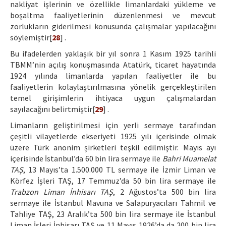
nakliyat işlerinin ve özellikle limanlardaki yükleme ve
boşaltma faaliyetlerinin düzenlenmesi ve mevcut
zorlukların giderilmesi konusunda çalışmalar yapılacağını
söylemiştir[
28
] .
Bu ifadelerden yaklaşık bir yıl sonra 1 Kasım 1925 tarihli
TBMM’nin açılış konuşmasında Atatürk, ticaret hayatında
1924 yılında limanlarda yapılan faaliyetler ile bu
faaliyetlerin kolaylaştırılmasına yönelik gerçekleştirilen
temel girişimlerin ihtiyaca uygun çalışmalardan
sayılacağını belirtmiştir[
29
] .
Limanların geliştirilmesi için yerli sermaye tarafından
çeşitli vilayetlerde ekseriyeti 1925 yılı içerisinde olmak
üzere Türk anonim şirketleri teşkil edilmiştir. Mayıs ayı
içerisinde İstanbul’da 60 bin lira sermaye ile
Bahri Muamelat
TAŞ
, 13 Mayıs’ta 1.500.000 TL sermaye ile İzmir Liman ve
Körfez İşleri TAŞ, 17 Temmuz’da 50 bin lira sermaye ile
Trabzon Liman İnhisarı TAŞ
, 2 Ağustos’ta 500 bin lira
sermaye ile İstanbul Mavuna ve Salapuryacıları Tahmil ve
Tahliye TAŞ, 23 Aralık’ta 500 bin lira sermaye ile İstanbul
Liman İşleri İnhisarı TAŞ ve 11 Mayıs 1926’da da 200 bin lira