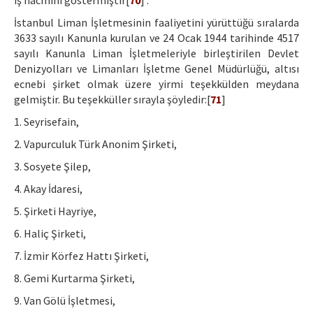
iş hacmini göstermiştir[
70
] .
İstanbul Liman İşletmesinin faaliyetini yürüttüğü sıralarda
3633 sayılı Kanunla kurulan ve 24 Ocak 1944 tarihinde 4517
sayılı Kanunla Liman İşletmeleriyle birleştirilen Devlet
Denizyolları ve Limanları İşletme Genel Müdürlüğü, altısı
ecnebi şirket olmak üzere yirmi teşekkülden meydana
gelmiştir. Bu teşekküller sırayla şöyledir:[
71
]
1. Seyrisefain,
2. Vapurculuk Türk Anonim Şirketi,
3. Sosyete Şilep,
4. Akay İdaresi,
5. Şirketi Hayriye,
6. Haliç Şirketi,
7. İzmir Körfez Hattı Şirketi,
8. Gemi Kurtarma Şirketi,
9. Van Gölü İşletmesi,