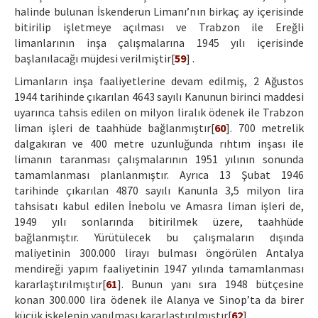
halinde bulunan İskenderun Limanı’nın birkaç ay içerisinde
bitirilip işletmeye açılması ve Trabzon ile Ereğli
limanlarının inşa çalışmalarına 1945 yılı içerisinde
başlanılacağı müjdesi verilmiştir[
59
] .
Limanların inşa faaliyetlerine devam edilmiş, 2 Ağustos
1944 tarihinde çıkarılan 4643 sayılı Kanunun birinci maddesi
uyarınca tahsis edilen on milyon liralık ödenek ile Trabzon
liman işleri de taahhüde bağlanmıştır[
60
]. 700 metrelik
dalgakıran ve 400 metre uzunluğunda rıhtım inşası ile
limanın taranması çalışmalarının 1951 yılının sonunda
tamamlanması planlanmıştır. Ayrıca 13 Şubat 1946
tarihinde çıkarılan 4870 sayılı Kanunla 3,5 milyon lira
tahsisatı kabul edilen İnebolu ve Amasra liman işleri de,
1949 yılı sonlarında bitirilmek üzere, taahhüde
bağlanmıştır. Yürütülecek bu çalışmaların dışında
maliyetinin 300.000 lirayı bulması öngörülen Antalya
mendireği yapım faaliyetinin 1947 yılında tamamlanması
kararlaştırılmıştır[
61
]. Bunun yanı sıra 1948 bütçesine
konan 300.000 lira ödenek ile Alanya ve Sinop’ta da birer
küçük iskelenin yapılması kararlaştırılmıştır[
62
] .