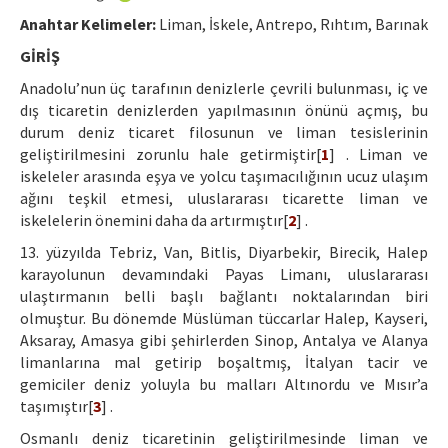
Etik İlkeler
Anahtar Kelimeler:
Liman, İskele, Antrepo, Rıhtım, Barınak
Yazar Rehberi
GİRİŞ
Hakem Rehberi
Anadolu’nun üç tarafının denizlerle çevrili bulunması, iç ve
dış ticaretin denizlerden yapılmasının önünü açmış, bu
İletişim
durum deniz ticaret filosunun ve liman tesislerinin
geliştirilmesini zorunlu hale getirmiştir[
1
] . Liman ve
iskeleler arasında eşya ve yolcu taşımacılığının ucuz ulaşım
ağını teşkil etmesi, uluslararası ticarette liman ve
iskelelerin önemini daha da artırmıştır[
2
] .
13. yüzyılda Tebriz, Van, Bitlis, Diyarbekir, Birecik, Halep
karayolunun devamındaki Payas Limanı, uluslararası
ulaştırmanın belli başlı bağlantı noktalarından biri
olmuştur. Bu dönemde Müslüman tüccarlar Halep, Kayseri,
Aksaray, Amasya gibi şehirlerden Sinop, Antalya ve Alanya
limanlarına mal getirip boşaltmış, İtalyan tacir ve
gemiciler deniz yoluyla bu malları Altınordu ve Mısır’a
taşımıştır[
3
] .
Osmanlı deniz ticaretinin geliştirilmesinde liman ve