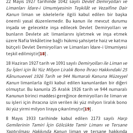
22 Mayıs 1927 tarihinde 1042 sayılı
Devlet Demiryolları ve
Limanları İdare-i Umumiyesinin Teşkilât ve Vezaifine Dair
Kanun
liman ve iskelelerle ilgili kabul edilen bir başka
önemli yasal düzenlemedir. Bu kanun ile mevcut durumu
inşada ve gelecekte inşa edilecek Devlet Demiryolları ve
bunların Devlete ait limanlarını işletmek ve inşa etmek
üzere Nafia Vekâletine bağlı hükmü şahsiyete haiz ve katma
bütçeli Devlet Demiryolları ve Limanları İdare-i Umumiyesi
teşkil edilmiştir[
18
] .
18 Haziran 1927 tarih ve 1091 sayılı
Demiryolları ile Liman ve
Su İşleri için İki Yüz Milyon Liralık Bono İhracı Hakkındaki 25
Kânunuevvel 1926 Tarih ve 944 Numaralı Kanuna Müzeyyel
Kanun
limanlarla ilgili kabul edilen kanunlardan bir diğeri
olmuştur. Bu kanunla 25 Aralık 1926 tarih ve 944 numaralı
Kanunun birinci maddesi gereğince demiryolları ile liman ve
su işleri için ihracına izin verilen iki yüz milyon liralık bono
iki yüz yirmi milyon liraya çıkarılmıştır[
19
] .
8 Mayıs 1933 tarihinde kabul edilen 2173 sayılı
Harp
Gemilerinin Tamiri İçin Gölcükte Tamir Limanı ve Tersane
Yaptırılması Hakkında Kanun
liman ve tersane hakkında