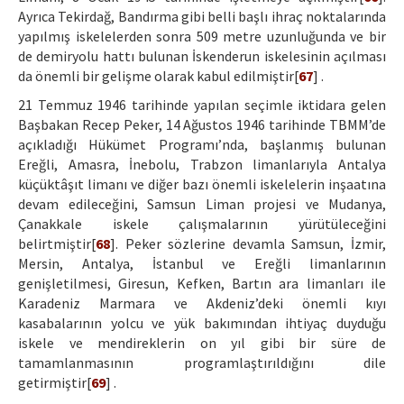
Ayrıca Tekirdağ, Bandırma gibi belli başlı ihraç noktalarında
yapılmış iskelelerden sonra 509 metre uzunluğunda ve bir
de demiryolu hattı bulunan İskenderun iskelesinin açılması
da önemli bir gelişme olarak kabul edilmiştir[
67
] .
21 Temmuz 1946 tarihinde yapılan seçimle iktidara gelen
Başbakan Recep Peker, 14 Ağustos 1946 tarihinde TBMM’de
açıkladığı Hükümet Programı’nda, başlanmış bulunan
Ereğli, Amasra, İnebolu, Trabzon limanlarıyla Antalya
küçüktâşıt limanı ve diğer bazı önemli iskelelerin inşaatına
devam edileceğini, Samsun Liman projesi ve Mudanya,
Çanakkale iskele çalışmalarının yürütüleceğini
belirtmiştir[
68
]. Peker sözlerine devamla Samsun, İzmir,
Mersin, Antalya, İstanbul ve Ereğli limanlarının
genişletilmesi, Giresun, Kefken, Bartın ara limanları ile
Karadeniz Marmara ve Akdeniz’deki önemli kıyı
kasabalarının yolcu ve yük bakımından ihtiyaç duyduğu
iskele ve mendireklerin on yıl gibi bir süre de
tamamlanmasının programlaştırıldığını dile
getirmiştir[
69
] .