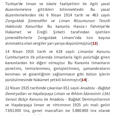
Türkiye’de liman ve iskele faaliyetleri ile ilgili yasal
düzenlemelere gittikleri bilinmektedir. Bu yasal
düzenlemelerden ilki 6 Nisan 1924 tarih ve 463 sayılı
Zonguldak Şimendifer ve Liman Rüsumunun Tenzili
Hakkında Kanun
’dur. Bu kanunla Havza-i Fahmiye’de
Hükümet ve Ereğli Şirketi tarafından işletilen
şimendiferlerle Zonguldak Limanı’nda ton başına
alınmakta olan vergiler yarı yarıya düşürülmüştür[
13
] .
14 Nisan 1925 tarih ve 618 sayılı
Limanlar Kanunu
Cumhuriyetin ilk yıllarında limanlarla ilgili yürürlüğe giren
kanunlardan bir diğeri olmuştur. Bu Kanunla limanların
yönetimi, temizlenmesi, genişletilmesi, şamandıraların
konması ve güvenliğinin sağlanmasın gibi bütün işlerin
yürütülmesinde hükümet yetkili kılınmıştır[
14
] .
22 Nisan 1925 tarihinde çıkarılan 651 sayılı
Anadolu - Bağdat
Demiryolları ve Haydarpaşa Liman ve Rıhtım İdaresinin 1341
Senesi Bütçe Kanunu
ile Anadolu - Bağdat Demiryollarının
ve Haydarpaşa liman ve rıhtımının 1925 yılı mali geliri
7.692.000 lira, genel masrafları ise 5.880.800 lira olarak