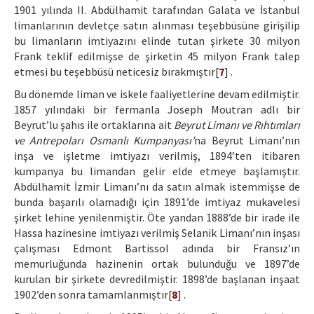
1901 yılında II. Abdülhamit tarafından Galata ve İstanbul
limanlarının devletçe satın alınması teşebbüsüne girişilip
bu limanların imtiyazını elinde tutan şirkete 30 milyon
Frank teklif edilmişse de şirketin 45 milyon Frank talep
etmesi bu teşebbüsü neticesiz bırakmıştır[
7
] .
Bu dönemde liman ve iskele faaliyetlerine devam edilmiştir.
1857 yılındaki bir fermanla Joseph Moutran adlı bir
Beyrut’lu şahıs ile ortaklarına ait
Beyrut Limanı ve Rıhtımları
ve Antrepoları Osmanlı Kumpanyası’
na Beyrut Limanı’nın
inşa ve işletme imtiyazı verilmiş, 1894’ten itibaren
kumpanya bu limandan gelir elde etmeye başlamıştır.
Abdülhamit İzmir Limanı’nı da satın almak istemmişse de
bunda başarılı olamadığı için 1891’de imtiyaz mukavelesi
şirket lehine yenilenmiştir. Öte yandan 1888’de bir irade ile
Hassa hazinesine imtiyazı verilmiş Selanik Limanı’nın inşası
çalışması Edmont Bartissol adında bir Fransız’ın
memurluğunda hazinenin ortak bulunduğu ve 1897’de
kurulan bir şirkete devredilmiştir. 1898’de başlanan inşaat
1902’den sonra tamamlanmıştır[
8
] .