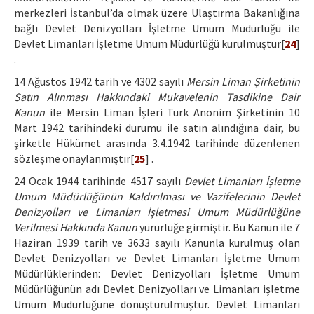
merkezleri İstanbul’da olmak üzere Ulaştırma Bakanlığına
bağlı Devlet Denizyolları İşletme Umum Müdürlüğü ile
Devlet Limanları İşletme Umum Müdürlüğü kurulmuştur[
24
]
.
14 Ağustos 1942 tarih ve 4302 sayılı
Mersin Liman Şirketinin
Satın Alınması Hakkındaki Mukavelenin Tasdikine Dair
Kanun
ile Mersin Liman İşleri Türk Anonim Şirketinin 10
Mart 1942 tarihindeki durumu ile satın alındığına dair, bu
şirketle Hükümet arasında 3.4.1942 tarihinde düzenlenen
sözleşme onaylanmıştır[
25
] .
24 Ocak 1944 tarihinde 4517 sayılı
Devlet Limanları İşletme
Umum Müdürlüğünün Kaldırılması ve Vazifelerinin Devlet
Denizyolları ve Limanları İşletmesi Umum Müdürlüğüne
Verilmesi Hakkında Kanun
yürürlüğe girmiştir. Bu Kanun ile 7
Haziran 1939 tarih ve 3633 sayılı Kanunla kurulmuş olan
Devlet Denizyolları ve Devlet Limanları İşletme Umum
Müdürlüklerinden: Devlet Denizyolları İşletme Umum
Müdürlüğünün adı Devlet Denizyolları ve Limanları işletme
Umum Müdürlüğüne dönüştürülmüştür. Devlet Limanları