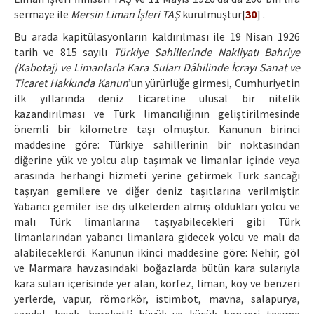
sermaye ile
Mersin Liman İşleri TAŞ
kurulmuştur[
30
] .
Bu arada kapitülasyonların kaldırılması ile 19 Nisan 1926
tarih ve 815 sayılı
Türkiye Sahillerinde Nakliyatı Bahriye
(Kabotaj) ve Limanlarla Kara Suları Dâhilinde İcrayı Sanat ve
Ticaret Hakkında Kanun
’un yürürlüğe girmesi, Cumhuriyetin
ilk yıllarında deniz ticaretine ulusal bir nitelik
kazandırılması ve Türk limancılığının geliştirilmesinde
önemli bir kilometre taşı olmuştur. Kanunun birinci
maddesine göre: Türkiye sahillerinin bir noktasından
diğerine yük ve yolcu alıp taşımak ve limanlar içinde veya
arasında herhangi hizmeti yerine getirmek Türk sancağı
taşıyan gemilere ve diğer deniz taşıtlarına verilmiştir.
Yabancı gemiler ise dış ülkelerden almış oldukları yolcu ve
malı Türk limanlarına taşıyabilecekleri gibi Türk
limanlarından yabancı limanlara gidecek yolcu ve malı da
alabileceklerdi. Kanunun ikinci maddesine göre: Nehir, göl
ve Marmara havzasındaki boğazlarda bütün kara sularıyla
kara suları içerisinde yer alan, körfez, liman, koy ve benzeri
yerlerde, vapur, römorkör, istimbot, mavna, salapurya,