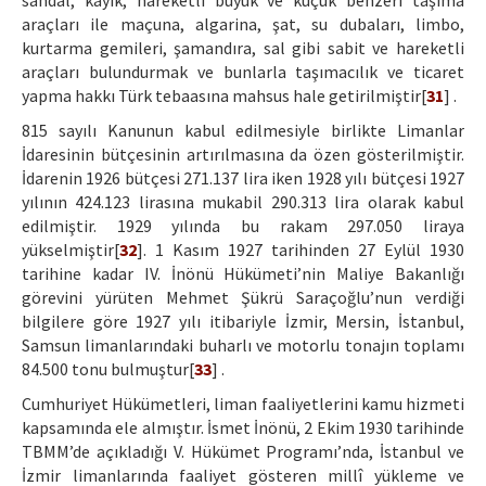
sandal, kayık, hareketli büyük ve küçük benzeri taşıma
araçları ile maçuna, algarina, şat, su dubaları, limbo,
kurtarma gemileri, şamandıra, sal gibi sabit ve hareketli
araçları bulundurmak ve bunlarla taşımacılık ve ticaret
yapma hakkı Türk tebaasına mahsus hale getirilmiştir[
31
] .
815 sayılı Kanunun kabul edilmesiyle birlikte Limanlar
İdaresinin bütçesinin artırılmasına da özen gösterilmiştir.
İdarenin 1926 bütçesi 271.137 lira iken 1928 yılı bütçesi 1927
yılının 424.123 lirasına mukabil 290.313 lira olarak kabul
edilmiştir. 1929 yılında bu rakam 297.050 liraya
yükselmiştir[
32
]. 1 Kasım 1927 tarihinden 27 Eylül 1930
tarihine kadar IV. İnönü Hükümeti’nin Maliye Bakanlığı
görevini yürüten Mehmet Şükrü Saraçoğlu’nun verdiği
bilgilere göre 1927 yılı itibariyle İzmir, Mersin, İstanbul,
Samsun limanlarındaki buharlı ve motorlu tonajın toplamı
84.500 tonu bulmuştur[
33
] .
Cumhuriyet Hükümetleri, liman faaliyetlerini kamu hizmeti
kapsamında ele almıştır. İsmet İnönü, 2 Ekim 1930 tarihinde
TBMM’de açıkladığı V. Hükümet Programı’nda, İstanbul ve
İzmir limanlarında faaliyet gösteren millî yükleme ve