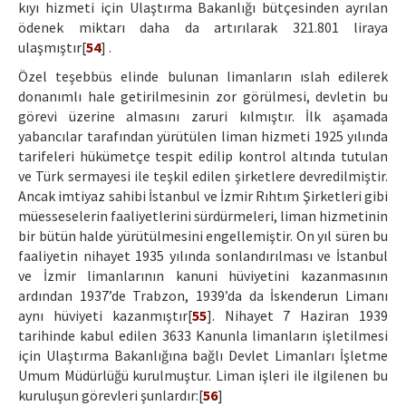
kıyı hizmeti için Ulaştırma Bakanlığı bütçesinden ayrılan
ödenek miktarı daha da artırılarak 321.801 liraya
ulaşmıştır[
54
] .
Özel teşebbüs elinde bulunan limanların ıslah edilerek
donanımlı hale getirilmesinin zor görülmesi, devletin bu
görevi üzerine almasını zaruri kılmıştır. İlk aşamada
yabancılar tarafından yürütülen liman hizmeti 1925 yılında
tarifeleri hükümetçe tespit edilip kontrol altında tutulan
ve Türk sermayesi ile teşkil edilen şirketlere devredilmiştir.
Ancak imtiyaz sahibi İstanbul ve İzmir Rıhtım Şirketleri gibi
müesseselerin faaliyetlerini sürdürmeleri, liman hizmetinin
bir bütün halde yürütülmesini engellemiştir. On yıl süren bu
faaliyetin nihayet 1935 yılında sonlandırılması ve İstanbul
ve İzmir limanlarının kanuni hüviyetini kazanmasının
ardından 1937’de Trabzon, 1939’da da İskenderun Limanı
aynı hüviyeti kazanmıştır[
55
]. Nihayet 7 Haziran 1939
tarihinde kabul edilen 3633 Kanunla limanların işletilmesi
için Ulaştırma Bakanlığına bağlı Devlet Limanları İşletme
Umum Müdürlüğü kurulmuştur. Liman işleri ile ilgilenen bu
kuruluşun görevleri şunlardır:[
56
]