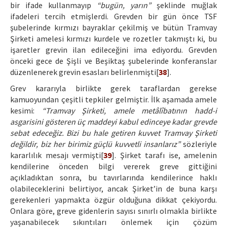
bir ifade kullanmayıp
“bugün, yarın”
şeklinde muğlak
ifadeleri tercih etmişlerdi. Grevden bir gün önce TSF
şubelerinde kırmızı bayraklar çekilmiş ve bütün Tramvay
Şirketi amelesi kırmızı kurdele ve rozetler takmıştı ki, bu
işaretler grevin ilan edileceğini ima ediyordu. Grevden
önceki gece de Şişli ve Beşiktaş şubelerinde konferanslar
düzenlenerek grevin esasları belirlenmişti[
38
].
Grev kararıyla birlikte gerek taraflardan gerekse
kamuoyundan çeşitli tepkiler gelmiştir. İlk aşamada amele
kesimi:
“Tramvay Şirketi, amele metâlîbatının hadd-i
asgarisini gösteren üç maddeyi kabul edinceye kadar grevde
sebat edeceğiz. Bizi bu hale getiren kuvvet Tramvay Şirketi
değildir, biz her birimiz güçlü kuvvetli insanlarız”
sözleriyle
kararlılık mesajı vermişti[
39
]. Şirket tarafı ise, amelenin
kendilerine önceden bilgi vererek greve gittiğini
açıkladıktan sonra, bu tavırlarında kendilerince haklı
olabileceklerini belirtiyor, ancak Şirket’in de buna karşı
gerekenleri yapmakta özgür olduğuna dikkat çekiyordu.
Onlara göre, greve gidenlerin sayısı sınırlı olmakla birlikte
yaşanabilecek sıkıntıları önlemek için çözüm