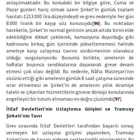
anlaşılmaktadır. Bu konudaki bir bilgiye göre, Cuma ve
Pazar günleri hariç olmak üzere Şirket’in günlük toplam
hasılatı 1213.000 lira düzeyindeydi ve grev nedeniyle her gün
8.000 liralık bir kayıp söz konusuydu[
96
]. Bu noktadan
hareketle, Şirket’in normal gelirinin ancak altıda birini elde
edebildiğine dikkat çekilerek, kamuoyuna duyurduğu gibi
kadrosunu birkaç gün içerisinde yükseltememesi halinde
ameleye karşı uzlaşmaz tavrını sürdürmesinin olanaksız
olduğu vurgulanıyordu. Bununla birlikte, amelenin de
haftalar boyunca sendikalarına dayanarak greve devam
etmesi çok olası değildi. Bu nedenle, Nâfıa Müsteşarı’nın
sözünü ettiği gibi amelenin günlük 8 saat çalışma süresinde
ısrar etmemesi ve Şirket’in de amelenin yıllık ikramiye
talebi ve çıkarılan hizmetlilerin göreve dönüşü konularında
engelleyici bir tutum almaması en doğru çözümdü[
97
].
İtilaf Devletleri’nin Uzlaştırma Girişimi ve Tramvay
Şirketi’nin Tavrı
Grev sırasında İtilaf Devletleri tarafından başarılı sonuç
vermeyen bir uzlaşma girişimi yaşanırken, Tramvay
Şirketi’nin de tavrını giderek sertleştirdiği görülecektir. Bu