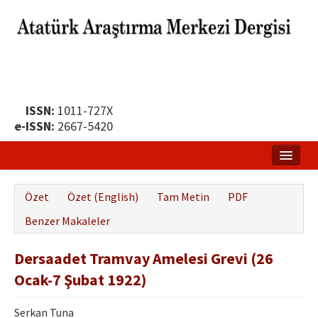
ISSN:
1011-727X
e-ISSN:
2667-5420
Ana Sayfa
Özet
Özet (English)
Tam Metin
PDF
Hakkında
Benzer Makaleler
Yayın Politikası
Dersaadet Tramvay Amelesi Grevi (26
Dergi Kurulları
Ocak-7 Şubat 1922)
Yayın İlkeleri
Serkan Tuna