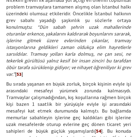
Nitekim grevin ilk aşamada yol açtığı en önemli toplumsal
problem tramvaylara tamamen alışmış olan İstanbul halkı
üzerindeki olumsuz etkileridir. Öncelikle İstanbul halkının
grev sabahı yaşadığı şaşkınlık şu sözlerle ortaya
konulmuştu:
“Dün sabah şehrin uzak mahallerinde
oturanlar erkence, yakalarını kaldırarak boyunlarını sararak,
işlerine gitmek üzere evlerinden çıkanlar, tramvay
istasyonlarına geldikleri zaman oldukça elim hayretlerle
sarsıldılar. Tramvay yolları karla dolmuş, ne çan sesi, ne
tekerlek gürültüsü yalnız kesif bir insan zinciri bu tarafdan
öbür tarafa sürüklenip gidiyor; ve nihayet öğreniliyor ki grev
var.”
[
53
]
Bu sırada yaşanan en büyük zorluk, birçok kişinin eviyle işi
arasındaki mesafeyi yürümek zorunda kalmasıydı.
Tramvaylar çalışmadığından, kış koşullarına rağmen birçok
kişi bazen 1 saatlik bir yürüyüşle eviyle işi arasındaki
mesafeyi kat etmek durumunda kalmıştı. Bu bağlamda
memurlar sabahleyin işlerine geç kaldıkları gibi işlerine
uzak mesafelerde oturup evlerine geç dönen ticaret yeri
sahipleri de büyük güçlük yaşamışlardı[
54
]. Bu konuda