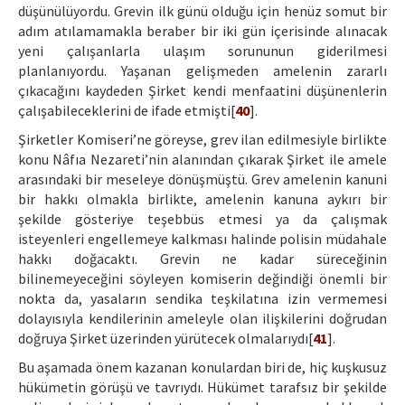
düşünülüyordu. Grevin ilk günü olduğu için henüz somut bir
adım atılamamakla beraber bir iki gün içerisinde alınacak
yeni çalışanlarla ulaşım sorununun giderilmesi
planlanıyordu. Yaşanan gelişmeden amelenin zararlı
çıkacağını kaydeden Şirket kendi menfaatini düşünenlerin
çalışabileceklerini de ifade etmişti[
40
].
Şirketler Komiseri’ne göreyse, grev ilan edilmesiyle birlikte
konu Nâfıa Nezareti’nin alanından çıkarak Şirket ile amele
arasındaki bir meseleye dönüşmüştü. Grev amelenin kanuni
bir hakkı olmakla birlikte, amelenin kanuna aykırı bir
şekilde gösteriye teşebbüs etmesi ya da çalışmak
isteyenleri engellemeye kalkması halinde polisin müdahale
hakkı doğacaktı. Grevin ne kadar süreceğinin
bilinemeyeceğini söyleyen komiserin değindiği önemli bir
nokta da, yasaların sendika teşkilatına izin vermemesi
dolayısıyla kendilerinin ameleyle olan ilişkilerini doğrudan
doğruya Şirket üzerinden yürütecek olmalarıydı[
41
].
Bu aşamada önem kazanan konulardan biri de, hiç kuşkusuz
hükümetin görüşü ve tavrıydı. Hükümet tarafsız bir şekilde