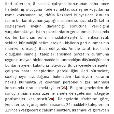
ileri sürerken, 8 saatlik çalışma konusunun daha önce
halledilmiş olduğunu ifade etmekte, sözleşme koşullarına
uyma konusunda ise, Nâfıa Nezareti bünyesinde kurulan
resmî bir komisyonun yaptığı inceleme sonucunda Şirket’in
sözleşmeye uygun davrandığı sonucuna varıldığını
vurgulamaktaydı. İşten çıkarılanların geri alınması hakkında
da, bu konunun polisin müdahalesiyle bir anlaşmazlık
şekline büründüğü belirtilerek bu kişilerin geri alınmasının
mümkün olmadığı ifade ediliyordu. Amele tarafı ise, haklı
olduğuna inandığı talepler arasında Şirket’in durumuna
uygun olmayan hiçbir madde bulunmadığını düşündüğünden
bunların aynen kabulünü istiyordu. Bu çerçevede delegeler
çalışma saati taleplerinin gerekliliğini ileri sürmekte,
sözleşmeye uyulduğuna hükmeden komisyon kararını
haksız bulmakta ve çıkarılan personelin geri alınması
konusunda ısrar etmekteydiler[
23
]. Bu görüşmelerden de
sonuç alınamaması üzerine amele delegelerinin isteğiyle
görüşmeler kesilmiştir[
24
]. Delegelerin ifadesine göre,
kendileri son görüşmeler sırasında 24 maddelik taleplerinin
21’inden vazgeçerek çalışma saatleri, ikramiye ve görevden