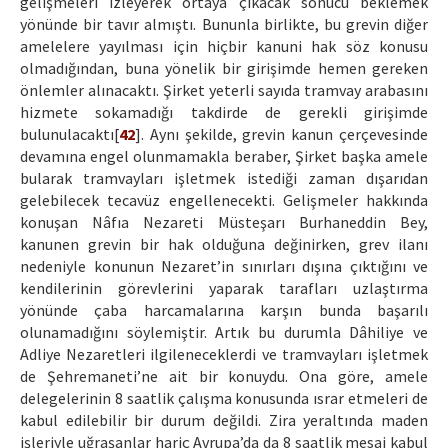
gelişmeleri izleyerek ortaya çıkacak sonucu beklemek
yönünde bir tavır almıştı. Bununla birlikte, bu grevin diğer
amelelere yayılması için hiçbir kanuni hak söz konusu
olmadığından, buna yönelik bir girişimde hemen gereken
önlemler alınacaktı. Şirket yeterli sayıda tramvay arabasını
hizmete sokamadığı takdirde de gerekli girişimde
bulunulacaktı[
42
]. Aynı şekilde, grevin kanun çerçevesinde
devamına engel olunmamakla beraber, Şirket başka amele
bularak tramvayları işletmek istediği zaman dışarıdan
gelebilecek tecavüz engellenecekti. Gelişmeler hakkında
konuşan Nâfıa Nezareti Müsteşarı Burhaneddin Bey,
kanunen grevin bir hak olduğuna değinirken, grev ilanı
nedeniyle konunun Nezaret’in sınırları dışına çıktığını ve
kendilerinin görevlerini yaparak tarafları uzlaştırma
yönünde çaba harcamalarına karşın bunda başarılı
olunamadığını söylemiştir. Artık bu durumla Dâhiliye ve
Adliye Nezaretleri ilgileneceklerdi ve tramvayları işletmek
de Şehremaneti’ne ait bir konuydu. Ona göre, amele
delegelerinin 8 saatlik çalışma konusunda ısrar etmeleri de
kabul edilebilir bir durum değildi. Zira yeraltında maden
işleriyle uğraşanlar hariç Avrupa’da da 8 saatlik mesai kabul