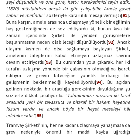
şeyi düşündük ve ona göre, hatt-ı hareketimizi tayin ettik.
(1820) müstahdem ancak iki gün çalışabilir. Amele gayet
sabur ve metîndir”
sözleriyle kararlılık mesajı vermişti[
91
].
Buna karşın, amele arasında uzlaşmaya yönelik bir eğilimin
baş gösterdiğinden de söz ediliyordu ki, bunun kısa bir
zaman içerisinde Şirket ile yeniden görüşmelere
başlanmasına neden olabileceği düşünülüyordu[
92
]. Ancak
ulaşımı kısmen de olsa sağlamaya başlayan Şirket,
amelenin taleplerini kabul etmeyen uzlaşmaz tavrını
devam ettiriyordu[
93
]. Bu durumdan yola çıkarak, her iki
tarafın uzlaşma yönünde bir çabasının olmadığına işaret
ediliyor ve grevin biteceğine yönelik herhangi bir
gelişmenin beklenmediği kaydediliyordu[
94
]. Bu açıdan
gelinen noktada, bir aracılığa gereksinim duyulduğuna şu
sözlerle dikkat çekiliyordu:
“Tahminimize nazaran iki taraf
arasında yeni bir tavassuta ve bitaraf bir hakem heyetine
lüzum vardır ve ancak böyle bir heyet meseleyi hâl
edebilecektir.”
[
95
]
Tramvay Şirketi’nin, her ne kadar uzlaşmaya yanaşmasa da
grev nedeniyle önemli bir maddi kayba uğradığı