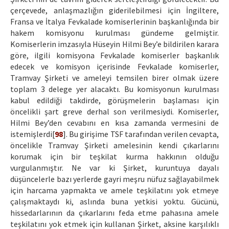
çerçevede, anlaşmazlığın giderilebilmesi için İngiltere,
Fransa ve İtalya Fevkalade komiserlerinin başkanlığında bir
hakem komisyonu kurulması gündeme gelmiştir.
Komiserlerin imzasıyla Hüseyin Hilmi Bey’e bildirilen karara
göre, ilgili komisyona Fevkalade komiserler başkanlık
edecek ve komisyon içerisinde Fevkalade komiserler,
Tramvay Şirketi ve ameleyi temsilen birer olmak üzere
toplam 3 delege yer alacaktı. Bu komisyonun kurulması
kabul edildiği takdirde, görüşmelerin başlaması için
öncelikli şart greve derhal son verilmesiydi. Komiserler,
Hilmi Bey’den cevabını en kısa zamanda vermesini de
istemişlerdi[
98
]. Bu girişime TSF tarafından verilen cevapta,
öncelikle Tramvay Şirketi amelesinin kendi çıkarlarını
korumak için bir teşkilat kurma hakkının olduğu
vurgulanmıştır. Ne var ki Şirket, kuruntuya dayalı
düşüncelerle bazı yerlerde gayri meşru nüfuz sağlayabilmek
için harcama yapmakta ve amele teşkilatını yok etmeye
çalışmaktaydı ki, aslında buna yetkisi yoktu. Gücünü,
hissedarlarının da çıkarlarını feda etme pahasına amele
teşkilatını yok etmek için kullanan Şirket, aksine karşılıklı