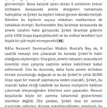
görmemişti. Buna karşılık işten atılan 6 amelenin tekrar
istihdamı konusunda amele delegeleri tamamıyla
haklıydılar ve Şirket bu kişileri tekrar göreve döndürmeliydi.
Nitekim bu kişilerin suçsuz oldukları mahkemece de
tahakkuk etmişti. Burhaneddin Bey ikramiye konusunda da
amele tarafını haklı görüyordu. Şirket ikramiye giderini
yıllık 3.000 liraya kapatabilecekti ve bu miktar kendileri için
büyük bir yük teşkil etmeyecekti[
43
].
Nâfıa Nezareti Demiryolları Müdürü Mustafa Bey de, 8
saatlik mesaiyi öne çıkararak bu konuda Şirket’in haklı
olduğunu söylemiştir. Ona göre, amele talepleri arasında en
önemlisi olan çalışma saatinin sekize indirilmesi kabul
edilemezdi. Zira bu durumda, daha fazla amele istihdam
etmek zorunluluğu doğacak ve bu da Şirket’in yıllık 30.000
lirayı aşan bir masraf yapmasına neden olacaktı. Şirket, bu
masrafı kabul ettiği takdirde ise bunun maliyetini halktan
çıkarmak isteyeceğinden biletlere zam yapacaktı. Mevcut
koşullarda böyle bir zamma tahammül gösterilmesi
mümkün değildi. Öte yandan, Şirket kısa bir zaman
içerisinde seferleri düzene sokabileceğinden amelenin bu