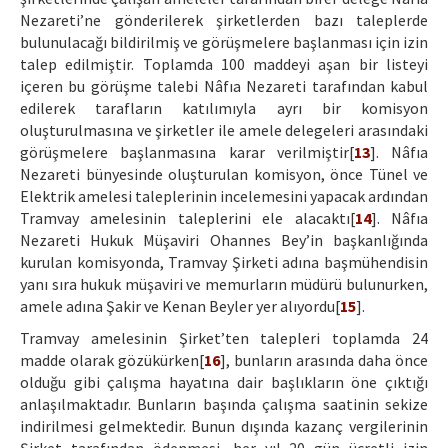
Nezareti’ne gönderilerek şirketlerden bazı taleplerde
bulunulacağı bildirilmiş ve görüşmelere başlanması için izin
talep edilmiştir. Toplamda 100 maddeyi aşan bir listeyi
içeren bu görüşme talebi Nâfıa Nezareti tarafından kabul
edilerek tarafların katılımıyla ayrı bir komisyon
oluşturulmasına ve şirketler ile amele delegeleri arasındaki
görüşmelere başlanmasına karar verilmiştir[
13
]. Nâfıa
Nezareti bünyesinde oluşturulan komisyon, önce Tünel ve
Elektrik amelesi taleplerinin incelemesini yapacak ardından
Tramvay amelesinin taleplerini ele alacaktı[
14
]. Nâfıa
Nezareti Hukuk Müşaviri Ohannes Bey’in başkanlığında
kurulan komisyonda, Tramvay Şirketi adına başmühendisin
yanı sıra hukuk müşaviri ve memurların müdürü bulunurken,
amele adına Şakir ve Kenan Beyler yer alıyordu[
15
].
Tramvay amelesinin Şirket’ten talepleri toplamda 24
madde olarak gözükürken[
16
], bunların arasında daha önce
olduğu gibi çalışma hayatına dair başlıkların öne çıktığı
anlaşılmaktadır. Bunların başında çalışma saatinin sekize
indirilmesi gelmektedir. Bunun dışında kazanç vergilerinin