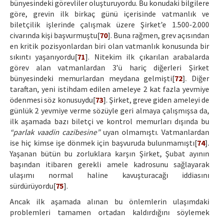
bünyesindeki görevliler oluşturuyordu. Bu konudaki bilgilere
göre, grevin ilk birkaç günü içerisinde vatmanlık ve
biletçilik işlerinde çalışmak üzere Şirket’e 1.500-2.000
civarında kişi başvurmuştu[
70
]. Buna rağmen, grev açısından
en kritik pozisyonlardan biri olan vatmanlık konusunda bir
sıkıntı yaşanıyordu[
71
]. Nitekim ilk çıkarılan arabalarda
görev alan vatmanlardan 3’ü hariç diğerleri Şirket
bünyesindeki memurlardan meydana gelmişti[
72
]. Diğer
taraftan, yeni istihdam edilen ameleye 2 kat fazla yevmiye
ödenmesi söz konusuydu[
73
]. Şirket, greve giden ameleyi de
günlük 2 yevmiye verme sözüyle geri almaya çalışmışsa da,
ilk aşamada bazı biletçi ve kontrol memurları dışında bu
“parlak vaadin cazibesine”
uyan olmamıştı. Vatmanlardan
ise hiç kimse işe dönmek için başvuruda bulunmamıştı[
74
].
Yaşanan bütün bu zorluklara karşın Şirket, Şubat ayının
başından itibaren gerekli amele kadrosunu sağlayarak
ulaşımı normal haline kavuşturacağı iddiasını
sürdürüyordu[
75
].
Ancak ilk aşamada alınan bu önlemlerin ulaşımdaki
problemleri tamamen ortadan kaldırdığını söylemek