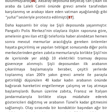
bulunmuşlardı[
86
]. Aksaray deposuna Beşiktaş’tan çıkan ilk
araba da Laleli Camii önünde grevci amele tarafından
karşılanmış ve arabayı idare eden vatman aşağılandığı gibi
“yuha!”
sesleriyle protesto edilmişti[
87
].
Daha kapsamlı bir olay ise Şişli deposunda yaşanmıştır.
Pangaltı Polis Merkezi’nin olaylara ilişkin raporuna göre,
amelenin grev ilan ettiği telefonla haber alındıktan hemen
sonra mevcut memurlar aracılığıyla gereken önlemler
hayata geçirilmiş ve yapılan tebligat sonucunda diğer polis
merkezlerinden gelen zabıta memurlarıyla birlikte Şişli’nin
de içerisinde yer aldığı 10 elektrikli tramvay deposu
güvenceye alınmıştı. Şişli deposundan ilk arabanın
çıkarılmaya başlamasıyla beraber, çeşitli yerlerde
toplanmış olan 200’e yakın grevci amele ile parayla
getirildiği düşünülen 40 kadar kadın arabanın önünde
bağırarak hareketini engellemeye çalışmış ve taş atmaya
başlamışlardı. Bunun üzerine zabıta, Fransız ve İtalyan
jandarmalarıyla birlikte olaya müdahale ederek
göstericileri dağıtmış ve arabanın Tünel’e kadar gitmesini
sağlamıştı. Olay sırasında bir kondüktör başından ağır bir