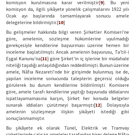
komisyon kurulmasına karar verilmiştir[
9
]. Bu yeni
komisyon da, ilgili şikâyete yönelik çalışmalarını 1922 yılı
Ocak ayı başlarında tamamlayarak sonucu amele
delegelerine bildirmiştir.[
10
]
Bu gelişmeler hakkında bilgi veren Şirketler Komiseri'ne
göre, amelenin, sözleşme hükümlerine uyulmadığı
gerekçesiyle kendilerine başvurması üzerine hemen bir
inceleme başlatılmıştı. Ancak amelenin başvurusu, Ta'til-i
Eşgal Kanunu'na[
11
] göre Şirket'in iç işlerine bir müdahale
niteliği taşıdığı anlaşıldığından reddedilmişti. Bunun üzerine
amele, Nâfıa Nezareti’nde bir girişimde bulunmuş ise de,
yapılan inceleme sonucunda taleplerin geçersiz olduğu
görülerek bu durum kendilerine bildirilmişti. Komisere
göre, amele tarafı kendilerine yaptığı başvuruda iddialarını
ispatlayamamasına karşın, Şirket her konuda belgeler
sunarak iddiaları çürütmeyi başarmıştı[
12
]. Dolayısıyla
amelenin sözleşmeye ilişkin şikâyeti istediği gibi
sonuçlanmamıştır.
Bu şikâyete ek olarak Tünel, Elektrik ve Tramvay
şirketlerinde çalışan ameleler tarafından birer delege Nâfıa