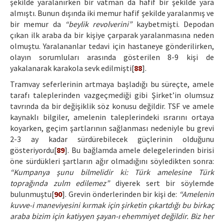
şekilde yaralanırken bir vatman da hafif bir şekilde yara
almıştı. Bunun dışında iki memur hafif şekilde yaralanmış ve
bir memur da
“beylik revolverini”
kaybetmişti. Depodan
çıkan ilk araba da bir kişiye çarparak yaralanmasına neden
olmuştu. Yaralananlar tedavi için hastaneye gönderilirken,
olayın sorumluları arasında gösterilen 8-9 kişi de
yakalanarak karakola sevk edilmişti[
88
].
Tramvay seferlerinin artmaya başladığı bu süreçte, amele
tarafı taleplerinden vazgeçmediği gibi Şirket’in olumsuz
tavrında da bir değişiklik söz konusu değildir. TSF ve amele
kaynaklı bilgiler, amelenin taleplerindeki ısrarını ortaya
koyarken, geçim şartlarının sağlanması nedeniyle bu grevi
2-3 ay kadar sürdürebilecek güçlerinin olduğunu
gösteriyordu[
89
]. Bu bağlamda amele delegelerinden birisi
öne sürdükleri şartların ağır olmadığını söyledikten sonra:
“Kumpanya şunu bilmelidir ki: Türk amelesine Türk
toprağında zulm edilemez”
diyerek sert bir söylemde
bulunmuştu[
90
]. Grevin önderlerinden bir kişi de:
“Amelenin
kuvve-i maneviyesini kırmak için şirketin çıkartdığı bu birkaç
araba bizim için katiyyen şayan-ı ehemmiyet değildir. Biz her