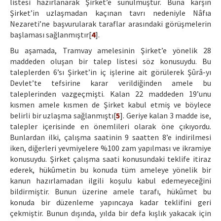
listesi hazırlanarak Şirket’e sunulmuştur. Buna karşın
Şirket’in uzlaşmadan kaçınan tavrı nedeniyle Nâfıa
Nezareti’ne başvurularak taraflar arasındaki görüşmelerin
başlaması sağlanmıştır[
4
].
Bu aşamada, Tramvay amelesinin Şirket’e yönelik 28
maddeden oluşan bir talep listesi söz konusuydu. Bu
taleplerden 6’sı Şirket’in iç işlerine ait görülerek Şûrâ-yı
Devlet’te tefsirine karar verildiğinden amele bu
taleplerinden vazgeçmişti. Kalan 22 maddeden 19’unu
kısmen amele kısmen de Şirket kabul etmiş ve böylece
belirli bir uzlaşma sağlanmıştı[
5
]. Geriye kalan 3 madde ise,
talepler içerisinde en önemlileri olarak öne çıkıyordu.
Bunlardan ilki, çalışma saatinin 9 saatten 8’e indirilmesi
iken, diğerleri yevmiyelere %100 zam yapılması ve ikramiye
konusuydu. Şirket çalışma saati konusundaki teklife itiraz
ederek, hükûmetin bu konuda tüm ameleye yönelik bir
kanun hazırlamadan ilgili koşulu kabul edemeyeceğini
bildirmiştir. Bunun üzerine amele tarafı, hükûmet bu
konuda bir düzenleme yapıncaya kadar teklifini geri
çekmiştir. Bunun dışında, yılda bir defa kışlık yakacak için