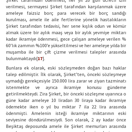
Şirket tarafından ödenmesi, her yıl 20 gün ücretli izin
verilmesi, sermayesi Şirket tarafından karşılanmak üzere
ameleye faizsiz borç para verecek bir borç sandığı
kurulması, amele ile aile fertlerine yönelik hastalıkların
Şirket tarafından tedavisi, her sene kışlık odun ve kömür
almak üzere bir aylık maaş veya bir aylık yevmiye miktarı
kadar ikramiye ödenmesi, gece çalışan ameleye verilen %
60’lık zammın %100’e yükseltilmesi ve her ameleye yılda bir
muşamba ile bir çift çizme verilmesi talepler arasında
bulunmaktaydı[
17
].
Bunlara ek olarak, eski sözleşmeden doğan bazı haklar
talep edilmiştir. İlk olarak, Şirket’ten, önceki sözleşmeye
uymadığı gerekçesiyle 150.000 lira zarar ve ziyan tazminatı
istenmekte ve ayrıca ikramiye konusu gündeme
getirilmekteydi. Zira Şirket, bir önceki sözleşme uyarınca o
güne kadar ameleye 10 liradan 30 liraya kadar ikramiye
ödemekte iken o yıl bu miktar 7 ila 22 lira arasında
ödenmişti. Amelenin isteği ikramiye miktarının eski
seviyesine döndürülmesiydi. Son olarak, 2 ay kadar önce
Beşiktaş deposunda amele ile Şirket memurları arasında