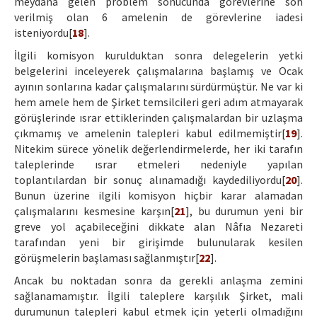
meydana gelen problem sonucunda görevlerine son
verilmiş olan 6 amelenin de görevlerine iadesi
isteniyordu[
18
].
İlgili komisyon kurulduktan sonra delegelerin yetki
belgelerini inceleyerek çalışmalarına başlamış ve Ocak
ayının sonlarına kadar çalışmalarını sürdürmüştür. Ne var ki
hem amele hem de Şirket temsilcileri geri adım atmayarak
görüşlerinde ısrar ettiklerinden çalışmalardan bir uzlaşma
çıkmamış ve amelenin talepleri kabul edilmemiştir[
19
].
Nitekim sürece yönelik değerlendirmelerde, her iki tarafın
taleplerinde ısrar etmeleri nedeniyle yapılan
toplantılardan bir sonuç alınamadığı kaydediliyordu[
20
].
Bunun üzerine ilgili komisyon hiçbir karar alamadan
çalışmalarını kesmesine karşın[
21
], bu durumun yeni bir
greve yol açabileceğini dikkate alan Nâfıa Nezareti
tarafından yeni bir girişimde bulunularak kesilen
görüşmelerin başlaması sağlanmıştır[
22
].
Ancak bu noktadan sonra da gerekli anlaşma zemini
sağlanamamıştır. İlgili taleplere karşılık Şirket, mali
durumunun talepleri kabul etmek için yeterli olmadığını