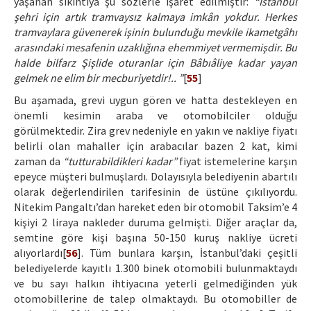
yaşanan sıkıntıya şu sözlerle işaret edilmiştir:
“İstanbul
şehri için artık tramvaysız kalmaya imkân yokdur. Herkes
tramvaylara güvenerek işinin bulunduğu mevkile ikametgâhı
arasındaki mesafenin uzaklığına ehemmiyet vermemişdir. Bu
halde bilfarz Şişlide oturanlar için Bâbıâliye kadar yayan
gelmek ne elim bir mecburiyetdir!.. ”
[
55
]
Bu aşamada, grevi uygun gören ve hatta destekleyen en
önemli kesimin araba ve otomobilciler olduğu
görülmektedir. Zira grev nedeniyle en yakın ve nakliye fiyatı
belirli olan mahaller için arabacılar bazen 2 kat, kimi
zaman da
“tutturabildikleri kadar”
fiyat istemelerine karşın
epeyce müşteri bulmuşlardı. Dolayısıyla belediyenin abartılı
olarak değerlendirilen tarifesinin de üstüne çıkılıyordu.
Nitekim Pangaltı’dan hareket eden bir otomobil Taksim’e 4
kişiyi 2 liraya nakleder duruma gelmişti. Diğer araçlar da,
semtine göre kişi başına 50-150 kuruş nakliye ücreti
alıyorlardı[
56
]. Tüm bunlara karşın, İstanbul’daki çeşitli
belediyelerde kayıtlı 1.300 binek otomobili bulunmaktaydı
ve bu sayı halkın ihtiyacına yeterli gelmediğinden yük
otomobillerine de talep olmaktaydı. Bu otomobiller de