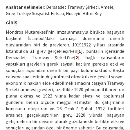
Etik İlkeler
Anahtar Kelimeler:
Dersaadet Tramvay Şirketi, Amele,
Yazar Rehberi
Grev, Türkiye Sosyalist Fırkası, Hüseyin Hilmi Bey
GİRİŞ
Hakem Rehberi
Mondros Mütarekesi’nin imzalanmasıyla birlikte başlayan
İletişim
başkent İstanbul’daki karmaşa döneminin önemli
olaylarından biri de grevlerdir. 19191922 yılları arasında
İstanbul’da 31 grev gerçekleşirken[
1
], bunların içerisinde
Dersaadet Tramvay Şirketi’ne[
2
] bağlı çalışanların
yaptıkları grevlerin gerek sayısal katılım gerekse etki ve
sonuçları açısından önemli bir payı bulunmaktadır. Başta
çalışma saatlerinin düşürülmesi olmak üzere çeşitli sosyo-
ekonomik hakları elde edebilmek amacını taşıyan Tramvay
Şirketi amelesi grevleri, özellikle 1920 yılından itibaren ön
plana çıkmış ve 1922 yılına kadar siyasi ve toplumsal
gündemi belirli ölçüde meşgul etmiştir. Bu çalışmanın
konusunu oluşturan ve 26 Ocak-7 Şubat 1922 tarihleri
arasında gerçekleştirilen grev, 1920 yılında başlayan
gelişmelerin bir devamı olarak gözükmekle birlikte etki ve
sonuçları açısından özel bir öneme sahiptir. Bu çalışmada,