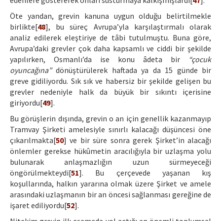
edenlere göstererek onları susturmaya kalkışmışlardı[
47
].
Öte yandan, grevin kanuna uygun olduğu belirtilmekle
birlikte[
48
], bu süreç Avrupa’yla karşılaştırmalı olarak
analiz edilerek eleştiriye de tâbi tutulmuştu. Buna göre,
Avrupa’daki grevler çok daha kapsamlı ve ciddi bir şekilde
yapılırken, Osmanlı’da ise konu âdeta bir
“çocuk
oyuncağına”
dönüştürülerek haftada ya da 15 günde bir
greve gidiliyordu. Sık sık ve habersiz bir şekilde gelişen bu
grevler nedeniyle halk da büyük bir sıkıntı içerisine
giriyordu[
49
].
Bu görüşlerin dışında, grevin o an için genellik kazanmayıp
Tramvay Şirketi amelesiyle sınırlı kalacağı düşüncesi öne
çıkarılmakta[
50
] ve bir süre sonra gerek Şirket’in alacağı
önlemler gerekse hükûmetin aracılığıyla bir uzlaşma yolu
bulunarak anlaşmazlığın uzun sürmeyeceği
öngörülmekteydi[
51
]. Bu çerçevede yaşanan kış
koşullarında, halkın yararına olmak üzere Şirket ve amele
arasındaki uzlaşmanın bir an öncesi sağlanması gereğine de
işaret ediliyordu[
52
].