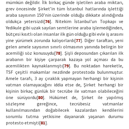
mümkün değildir. İlk birkaç günde işletilen araba miktarı,
grev öncesinde Şirket’in tüm İstanbul hatlarında işlettiği
araba sayısının 150’nin üzerinde olduğu dikkate alındığında
oldukça yetersizdi[
76
]. Nitekim İstanbul’un Topkapı ve
Yedikule gibi uzak sayılan semtlerine araba işlemediğinden,
bütçesi kısıtlı olan insanlar ilk gün olduğu gibi evle iş arasını
yine yürümek zorunda kalıyorlardı[
77
]. Diğer taraftan, yeni
gelen amele sayısının sınırlı olmasının yanında belirgin bir
acemiliği söz konusuydu[
78
]. Şişli deposundan çıkarılan ilk
arabanın bir kişiye çarparak kazaya yol açması da bu
acemilikten kaynaklanmıştı[
79
]. Bu noktadan hareketle,
TSF çeşitli makamlar nezdinde protestoda bulunmuştur.
Amele tarafı, 3 ay çıraklık yapmayan herhangi bir kişinin
vatman olamayacağını iddia etse de, Şirket herhangi bir
kişinin birkaç günlük bir tecrübe ile vatman olabileceğini
öne sürüyordu[
80
]. Hükümet de, Şirket ile yapılmış
sözleşme gereğince, tecrübesiz vatmanlar
kullanılmasından doğabilecek kazalardan kendilerini
sorumlu tutma yetkisine dayanarak yaşanan durumu
protesto etmişti[
81
].