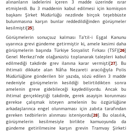
alınanların iadelerini içeren 3 madde üzerinde ısrar
etmişlerdi. Bu 3 maddenin kabul edilmesi için komisyon
başkanı Şirket Müdürlüğü nezdinde birçok teşebbüste
bulunmasına karşın bunlar reddedildiğinden görüşmeler
kesilmişti[
25
].
Görüşmelerin sonuçsuz kalması Ta’til-i Eşgal Kanunu
uyarınca grevi gündeme getirmiştir ki, amele kesimi daha
görüşmelerin başında Türkiye Sosyalist Fırkası (TSF)[
26
]
Genel Merkezi’nde olağanüstü toplanarak talepleri kabul
edilmediği takdirde grev ilanına karar vermişti[
27
]. Bu
ihtimali dikkate alan Nâfıa Nezareti aracılığıyla Polis
Müdürlüğüne gönderilen bir yazıda, sözü edilen 3 madde
nedeniyle görüşmelerin kesildiği belirtildikten sonra
amelenin greve gidebileceği kaydediliyordu. Ancak bu
ihtimal gerçekleştiği takdirde, gerek asayişin korunması
gerekse çalışmak isteyen amelenin bu özgürlüğüne
arkadaşlarınca engel olunmaması için zabıta tarafından
gereken tedbirlerin alınması isteniyordu[
28
]. Bu olasılık,
görüşmelerin kesilmesiyle birlikte kamuoyunda da
gündeme getirilmesine karşın grevin Tramvay Şirketi