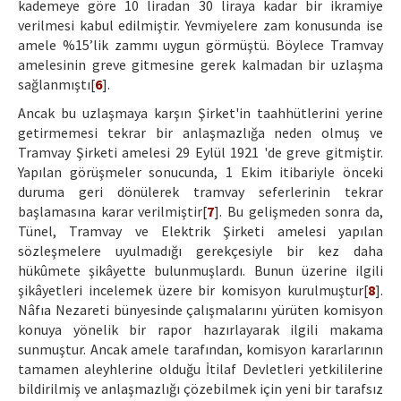
kademeye göre 10 liradan 30 liraya kadar bir ikramiye
verilmesi kabul edilmiştir. Yevmiyelere zam konusunda ise
amele %15’lik zammı uygun görmüştü. Böylece Tramvay
amelesinin greve gitmesine gerek kalmadan bir uzlaşma
sağlanmıştı[
6
].
Ancak bu uzlaşmaya karşın Şirket'in taahhütlerini yerine
getirmemesi tekrar bir anlaşmazlığa neden olmuş ve
Tramvay Şirketi amelesi 29 Eylül 1921 'de greve gitmiştir.
Yapılan görüşmeler sonucunda, 1 Ekim itibariyle önceki
duruma geri dönülerek tramvay seferlerinin tekrar
başlamasına karar verilmiştir[
7
]. Bu gelişmeden sonra da,
Tünel, Tramvay ve Elektrik Şirketi amelesi yapılan
sözleşmelere uyulmadığı gerekçesiyle bir kez daha
hükûmete şikâyette bulunmuşlardı. Bunun üzerine ilgili
şikâyetleri incelemek üzere bir komisyon kurulmuştur[
8
].
Nâfıa Nezareti bünyesinde çalışmalarını yürüten komisyon
konuya yönelik bir rapor hazırlayarak ilgili makama
sunmuştur. Ancak amele tarafından, komisyon kararlarının
tamamen aleyhlerine olduğu İtilaf Devletleri yetkililerine
bildirilmiş ve anlaşmazlığı çözebilmek için yeni bir tarafsız