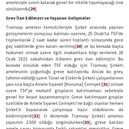
amelesiyle sınırlı kalarak genel bir nitelik taşımayacağı öne
sürülüyordu[
29
].
Grev İlan Edilmesi ve Yaşanan Gelişmeler
Tramvay amelesi temsilcileriyle Şirket arasında yapılan
görüşmelerin sonuçsuz kalması üzerine, 25 Ocak’ta TSF’de
toplanılarak 2 saat kadar süren toplantı sonucunda gece
geç vakitlerde grev kararı verilmiş[
30
] ve bu konuda başta
hükümet olmak üzere ilgili makamlara bilgi verilerek 26
Ocak 1922 sabahından itibaren grev ilan edilmiştir. Bu
konuda öncülük eden TSF olduğu için Tramvay Şirketi
amelesinin çoğunluğu greve katılıyordu. Ancak bu grev,
tahmin edildiği üzere Tünel ve Elektrik Şirketi çalışanlarının
yanı sıra başta Amele Sıyanet [Koruma] Cemiyeti[
31
] olmak
üzere TSF’ye muhalif grupların katılmaması sebebiyle
genel bir boyut kazanmamıştır. Greve katılmayan gruplar
özellikle de Amele Sıyanet Cemiyeti’ne bağlı olanlar hemen
Şirket’e başvurarak çalışmaya hazır olduklarını da
bildirmişlerdi[
32
]. O dönemde Tramvay Şirketi amelesi
sayısının 2.500 olduğu öngörülürken[
33
], greve katılan
amele sayısı konusunda farklı rakamlar mevcuttur. Greve