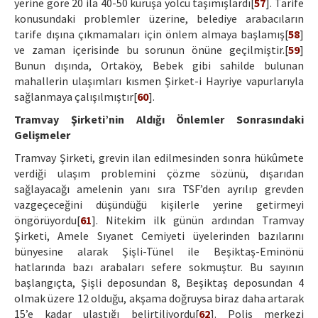
yerine göre 20 ila 40-50 kuruşa yolcu taşımışlardı[
57
]. Tarife
konusundaki problemler üzerine, belediye arabacıların
tarife dışına çıkmamaları için önlem almaya başlamış[
58
]
ve zaman içerisinde bu sorunun önüne geçilmiştir.[
59
]
Bunun dışında, Ortaköy, Bebek gibi sahilde bulunan
mahallerin ulaşımları kısmen Şirket-i Hayriye vapurlarıyla
sağlanmaya çalışılmıştır[
60
].
Tramvay Şirketi’nin Aldığı Önlemler Sonrasındaki
Gelişmeler
Tramvay Şirketi, grevin ilan edilmesinden sonra hükûmete
verdiği ulaşım problemini çözme sözünü, dışarıdan
sağlayacağı amelenin yanı sıra TSF’den ayrılıp grevden
vazgeçeceğini düşündüğü kişilerle yerine getirmeyi
öngörüyordu[
61
]. Nitekim ilk günün ardından Tramvay
Şirketi, Amele Sıyanet Cemiyeti üyelerinden bazılarını
bünyesine alarak Şişli-Tünel ile Beşiktaş-Eminönü
hatlarında bazı arabaları sefere sokmuştur. Bu sayının
başlangıçta, Şişli deposundan 8, Beşiktaş deposundan 4
olmak üzere 12 olduğu, akşama doğruysa biraz daha artarak
15’e kadar ulaştığı belirtiliyordu[
62
]. Polis merkezi