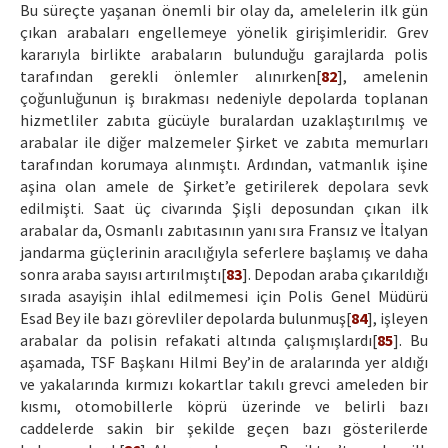
Bu süreçte yaşanan önemli bir olay da, amelelerin ilk gün
çıkan arabaları engellemeye yönelik girişimleridir. Grev
kararıyla birlikte arabaların bulunduğu garajlarda polis
tarafından gerekli önlemler alınırken[
82
], amelenin
çoğunluğunun iş bırakması nedeniyle depolarda toplanan
hizmetliler zabıta gücüyle buralardan uzaklaştırılmış ve
arabalar ile diğer malzemeler Şirket ve zabıta memurları
tarafından korumaya alınmıştı. Ardından, vatmanlık işine
aşina olan amele de Şirket’e getirilerek depolara sevk
edilmişti. Saat üç civarında Şişli deposundan çıkan ilk
arabalar da, Osmanlı zabıtasının yanı sıra Fransız ve İtalyan
jandarma güçlerinin aracılığıyla seferlere başlamış ve daha
sonra araba sayısı artırılmıştı[
83
]. Depodan araba çıkarıldığı
sırada asayişin ihlal edilmemesi için Polis Genel Müdürü
Esad Bey ile bazı görevliler depolarda bulunmuş[
84
], işleyen
arabalar da polisin refakati altında çalışmışlardı[
85
]. Bu
aşamada, TSF Başkanı Hilmi Bey’in de aralarında yer aldığı
ve yakalarında kırmızı kokartlar takılı grevci ameleden bir
kısmı, otomobillerle köprü üzerinde ve belirli bazı
caddelerde sakin bir şekilde geçen bazı gösterilerde