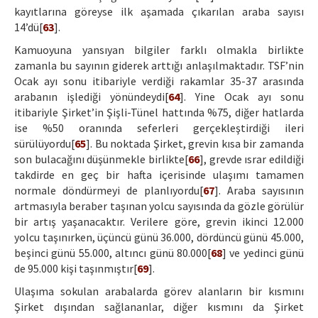
kayıtlarına göreyse ilk aşamada çıkarılan araba sayısı
14’dü[
63
].
Kamuoyuna yansıyan bilgiler farklı olmakla birlikte
zamanla bu sayının giderek arttığı anlaşılmaktadır. TSF’nin
Ocak ayı sonu itibariyle verdiği rakamlar 35-37 arasında
arabanın işlediği yönündeydi[
64
]. Yine Ocak ayı sonu
itibariyle Şirket’in Şişli-Tünel hattında %75, diğer hatlarda
ise %50 oranında seferleri gerçekleştirdiği ileri
sürülüyordu[
65
]. Bu noktada Şirket, grevin kısa bir zamanda
son bulacağını düşünmekle birlikte[
66
], grevde ısrar edildiği
takdirde en geç bir hafta içerisinde ulaşımı tamamen
normale döndürmeyi de planlıyordu[
67
]. Araba sayısının
artmasıyla beraber taşınan yolcu sayısında da gözle görülür
bir artış yaşanacaktır. Verilere göre, grevin ikinci 12.000
yolcu taşınırken, üçüncü günü 36.000, dördüncü günü 45.000,
beşinci günü 55.000, altıncı günü 80.000[
68
] ve yedinci günü
de 95.000 kişi taşınmıştır[
69
].
Ulaşıma sokulan arabalarda görev alanların bir kısmını
Şirket dışından sağlananlar, diğer kısmını da Şirket