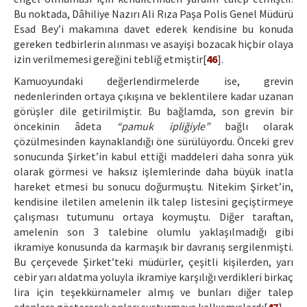
Bu noktada, Dâhiliye Nazırı Ali Rıza Paşa Polis Genel Müdürü
Esad Bey’i makamına davet ederek kendisine bu konuda
gereken tedbirlerin alınması ve asayişi bozacak hiçbir olaya
izin verilmemesi gereğini tebliğ etmiştir[
46
].
Kamuoyundaki değerlendirmelerde ise, grevin
nedenlerinden ortaya çıkışına ve beklentilere kadar uzanan
görüşler dile getirilmiştir. Bu bağlamda, son grevin bir
öncekinin âdeta
“pamuk ipliğiyle”
bağlı olarak
çözülmesinden kaynaklandığı öne sürülüyordu. Önceki grev
sonucunda Şirket’in kabul ettiği maddeleri daha sonra yük
olarak görmesi ve haksız işlemlerinde daha büyük inatla
hareket etmesi bu sonucu doğurmuştu. Nitekim Şirket’in,
kendisine iletilen amelenin ilk talep listesini geçiştirmeye
çalışması tutumunu ortaya koymuştu. Diğer taraftan,
amelenin son 3 talebine olumlu yaklaşılmadığı gibi
ikramiye konusunda da karmaşık bir davranış sergilenmişti.
Bu çerçevede Şirket’teki müdürler, çeşitli kişilerden, yarı
cebir yarı aldatma yoluyla ikramiye karşılığı verdikleri birkaç
lira için teşekkürnameler almış ve bunları diğer talep