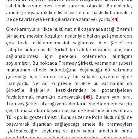
talebinde ısrar etmesi kendi zararına olacaktı. Bu nedenle,
amele grev yaparak kendisine verilen bir hakkı kullanmakta
ise de tavırlarıyla kendi çıkarlarına zarar veriyordu[
44
].
Grev kararıyla birlikte hükümetin ilk aşamada attığı önemli
bir adım, mevsim koşulları nedeniyle halkın gelişmelerden
çok fazla etkilenmemesini sağlaması için Şirket’ten
talepte bulunmasıdır. Şirket bu talebe cevaben, ulaşımın
sağlanabilmesi için gereken önlemlerin alındığını
söylemiştir. Bu noktada Tramvay Şirketi, vatmanlar şubesi
müdürünün elinde bulunduğunu düşündüğü 60 vatmana
güvendiği için sorunu kolay bir şekilde çözebileceğine
inanıyordu. Ne var ki grevle birlikte bu vatmanlar da
Şirket’le ilişkilerini kestiklerinden bu potansiyelden
faydalanmak mümkün olmayacaktı[
45
]. Bunun yanı sıra,
Tramvay Şirketi atacağı yeni adımların engellenmemesi için
çeşitli makamlara başvurmuş ise de kendisine adres olarak
Türk polisi gösterilmiştir. Bunun üzerine Polis Müdürlüğü’ne
başvurarak dışarıdan sağlayacağı amele ile tramvayları
işletebileceğini söylemiş ve grev yapan amelenin buna
engel olmaması için kendilerinden yardım talep etmiştir.