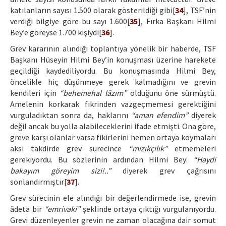
katılanların sayısı 1.500 olarak gösterildiği gibi[
34
], TSF’nin
verdiği bilgiye göre bu sayı 1.600[
35
], Fırka Başkanı Hilmi
Bey’e göreyse 1.700 kişiydi[
36
].
Grev kararının alındığı toplantıya yönelik bir haberde, TSF
Başkanı Hüseyin Hilmi Bey’in konuşması üzerine harekete
geçildiği kaydediliyordu. Bu konuşmasında Hilmi Bey,
öncelikle hiç düşünmeye gerek kalmadığını ve grevin
kendileri için
“behemehal lâzım”
olduğunu öne sürmüştü.
Amelenin korkarak fikrinden vazgeçmemesi gerektiğini
vurguladıktan sonra da, haklarını
“aman efendim”
diyerek
değil ancak bu yolla alabileceklerini ifade etmişti. Ona göre,
greve karşı olanlar varsa fikirlerini hemen ortaya koymaları
aksi takdirde grev sürecince
“mızıkçılık”
etmemeleri
gerekiyordu. Bu sözlerinin ardından Hilmi Bey:
“Haydi
bakayım göreyim sizi!..”
diyerek grev çağrısını
sonlandırmıştır[
37
].
Grev sürecinin ele alındığı bir değerlendirmede ise, grevin
âdeta bir
“emrivaki”
şeklinde ortaya çıktığı vurgulanıyordu.
Grevi düzenleyenler grevin ne zaman olacağına dair somut