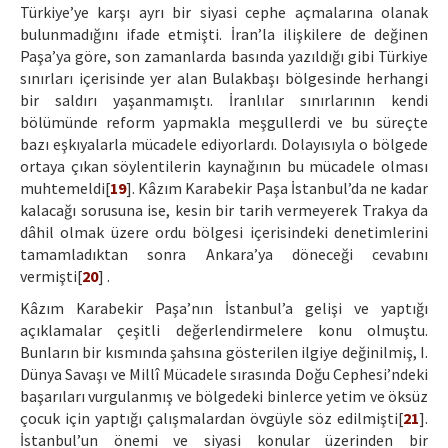
Türkiye’ye karşı ayrı bir siyasi cephe açmalarına olanak
bulunmadığını ifade etmişti. İran’la ilişkilere de değinen
Paşa’ya göre, son zamanlarda basında yazıldığı gibi Türkiye
sınırları içerisinde yer alan Bulakbaşı bölgesinde herhangi
bir saldırı yaşanmamıştı. İranlılar sınırlarının kendi
bölümünde reform yapmakla meşgullerdi ve bu süreçte
bazı eşkıyalarla mücadele ediyorlardı. Dolayısıyla o bölgede
ortaya çıkan söylentilerin kaynağının bu mücadele olması
muhtemeldi[
19
]. Kâzım Karabekir Paşa İstanbul’da ne kadar
kalacağı sorusuna ise, kesin bir tarih vermeyerek Trakya da
dâhil olmak üzere ordu bölgesi içerisindeki denetimlerini
tamamladıktan sonra Ankara’ya döneceği cevabını
vermişti[
20
] .
Kâzım Karabekir Paşa’nın İstanbul’a gelişi ve yaptığı
açıklamalar çeşitli değerlendirmelere konu olmuştu.
Bunların bir kısmında şahsına gösterilen ilgiye değinilmiş, I.
Dünya Savaşı ve Millî Mücadele sırasında Doğu Cephesi’ndeki
başarıları vurgulanmış ve bölgedeki binlerce yetim ve öksüz
çocuk için yaptığı çalışmalardan övgüyle söz edilmişti[
21
].
İstanbul’un önemi ve siyasi konular üzerinden bir