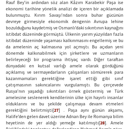
Rauf Bey’in ardından söz alan Kâzım Karabekir Paşa ise
ekonomi tarihine yönelik analizi de içeren bir açıklamada
bulunmuştu. Kırım Savaşı’ndan sonra buhar gücünün
devreye girmesiyle ekonomik dengenin Avrupa lehine
bozulduğunu kaydetmiş ve Osmanlı’daki sıkıntının kaynağını
istibdat düzeninde görmüştü. Ülkenin yarım yüzyıldan fazla
istibdat düzeninde yaşaması kalkınmasını engellemiş ve bu
da amelenin aç kalmasına yol açmıştı. Bu açıdan yeni
dönemde kalkınabilmek için şirketlere ve uzmanların
belirleyeceği bir programa ihtiyaç vardı. Diğer taraftan
dünyadaki en kutsal varlığı amele olarak gördüğünü
açıklamış ve sermayedarların çalışanları sömürerek para
kazanmamaları gerektiğine işaret ettiği gibi sınıf
çatışmasının sakıncalarını vurgulamıştı. Bu çerçevede
Rusya’nın yaşadığı sıkıntıları örnek göstermiş ve Türk
amelesine seslenerek kendilerinin ülke için hayırlı insanlar
olduklarını ve bu şekilde çalışmaya devam etmeleri
gerektiğini belirtmişti[
27
] . Paşa aynı günün akşamı,
Halife’den gelen davet üzerine Adnan Bey ile Romanya bilim
heyetinin de yer aldığı yemeğe katılmıştı[
28
]. Amele