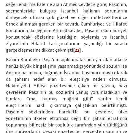
değerlendirme kaleme alan Ahmed Cevdet’e göre, Paşa’nın,
seçmenleriyle buluşup İstanbul halkının sorunlarını
dinleyecek olması çok güzel ve diğer milletvekillerince
örnek alınması gereken bir tavırdı. Cumhuriyet ve Hilafet
konularına da değinen Ahmed Cevdet, Paşa’nın Cumhuriyet
konusundaki sözlerine katıldığını söylemiş ve İstanbul
ziyaretinin Hilafet tartışmalarının yaşandığı bir sırada
gerçekleşmesine dikkat çekmişti[
22
] .
Kâzım Karabekir Paşa’nın açıklamalarında yer alan ülkede
henüz büyük bir gelişme yaşanmadığı yönündeki sözleri ise
Ankara basınında, doğrudan İstanbul basınını dolaylı olarak
da şahsını hedef alan bir eleştiriye neden olmuştu.
Hâkimiyet-i Milliye gazetesinde çıkan bir yazıda, bazı
çevrelerin Paşa’nın bu sözlerini yanlış yorumladıkları ve
bunlara “mal bulmuş mağribi gibi” sarılıp kendi
eleştirilerini haklı çıkarmaya çalıştıkları belirtilmişti.
Paşa’nın sözlerinden hareketle bu çevreler, ülke
yönetiminin ilkeler etrafında değil bir şahsın etrafında
toplanmış bilinçsiz bir topluluk tarafından yürütüldüğünü
öne sürüyorlardı. Oysaki gazeteciler gerçekten samimi ve