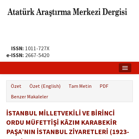
ISSN:
1011-727X
e-ISSN:
2667-5420
Ana Sayfa
Özet
Özet (English)
Tam Metin
PDF
Hakkında
Benzer Makaleler
Yayın Politikası
İSTANBUL MİLLETVEKİLİ VE BİRİNCİ
Dergi Kurulları
ORDU MÜFETTİŞİ KÂZIM KARABEKİR
Yayın İlkeleri
PAŞA’NIN İSTANBUL ZİYARETLERİ (1923-