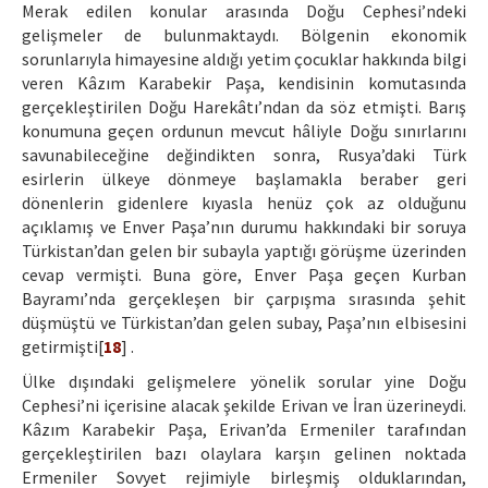
Merak edilen konular arasında Doğu Cephesi’ndeki
gelişmeler de bulunmaktaydı. Bölgenin ekonomik
sorunlarıyla himayesine aldığı yetim çocuklar hakkında bilgi
veren Kâzım Karabekir Paşa, kendisinin komutasında
gerçekleştirilen Doğu Harekâtı’ndan da söz etmişti. Barış
konumuna geçen ordunun mevcut hâliyle Doğu sınırlarını
savunabileceğine değindikten sonra, Rusya’daki Türk
esirlerin ülkeye dönmeye başlamakla beraber geri
dönenlerin gidenlere kıyasla henüz çok az olduğunu
açıklamış ve Enver Paşa’nın durumu hakkındaki bir soruya
Türkistan’dan gelen bir subayla yaptığı görüşme üzerinden
cevap vermişti. Buna göre, Enver Paşa geçen Kurban
Bayramı’nda gerçekleşen bir çarpışma sırasında şehit
düşmüştü ve Türkistan’dan gelen subay, Paşa’nın elbisesini
getirmişti[
18
] .
Ülke dışındaki gelişmelere yönelik sorular yine Doğu
Cephesi’ni içerisine alacak şekilde Erivan ve İran üzerineydi.
Kâzım Karabekir Paşa, Erivan’da Ermeniler tarafından
gerçekleştirilen bazı olaylara karşın gelinen noktada
Ermeniler Sovyet rejimiyle birleşmiş olduklarından,