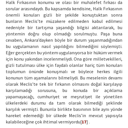
Halk Fırkasının konumu ve olası bir muhalefet fırkası da
sorular arasındaydı. Bu kapsamda kendisine, Halk Fırkasının
önemli konuları gizli bir şekilde konuştuktan sonra
bunların Meclis’te müzakere edilmeden kabul edilmesi
nedeniyle bir tartışma yaşandığı bilgisi aktarılarak, bu
yöntemin doğru olup olmadığı sorulmuştu. Paşa buna
cevaben, Ankara’dayken böyle bir durum yaşanmadığından
bu uygulamanın nasıl yapıldığını bilmediğini söylemişti.
Eğer gerçekten bu yöntem uygulanıyorsa bir hüküm vermek
için konu yakından incelenmeliydi. Ona göre milletvekilleri,
gizli tutulması ülke için faydalı olanlar hariç tüm konuları
toplumun önünde konuşmalı ve böylece herkes ilgili
konunun tüm aşamalarını bilmeliydi. Bu meselenin devamı
olarak Meclis’te tek bir fırkanın olmasını doğal karşılayıp
karşılamadığı sorusuna, bu konuda bir açıklama
yapamayacağı, cumhuriyet ve meşrutiyet ile yönetilen
ülkelerdeki durumu da tam olarak bilmediği şeklinde
karşılık vermişti. Bununla birlikte basınının bile aynı yönde
hareket edemediği bir ülkede Meclis’in mevcut yapısıyla
kalabileceğine çok ihtimal vermiyordu[
17
] .