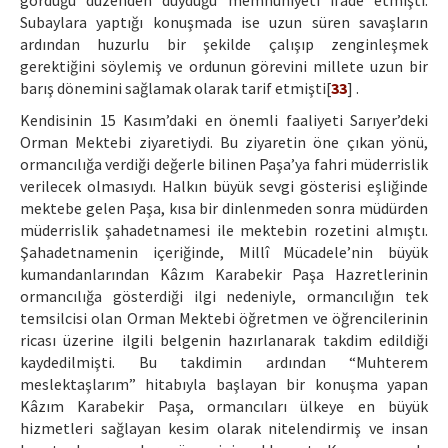
gördüğü düzenden duyduğu memnuniyeti ifade etmişti.
Subaylara yaptığı konuşmada ise uzun süren savaşların
ardından huzurlu bir şekilde çalışıp zenginleşmek
gerektiğini söylemiş ve ordunun görevini millete uzun bir
barış dönemini sağlamak olarak tarif etmişti[
33
] .
Kendisinin 15 Kasım’daki en önemli faaliyeti Sarıyer’deki
Orman Mektebi ziyaretiydi. Bu ziyaretin öne çıkan yönü,
ormancılığa verdiği değerle bilinen Paşa’ya fahri müderrislik
verilecek olmasıydı. Halkın büyük sevgi gösterisi eşliğinde
mektebe gelen Paşa, kısa bir dinlenmeden sonra müdürden
müderrislik şahadetnamesi ile mektebin rozetini almıştı.
Şahadetnamenin içeriğinde, Millî Mücadele’nin büyük
kumandanlarından Kâzım Karabekir Paşa Hazretlerinin
ormancılığa gösterdiği ilgi nedeniyle, ormancılığın tek
temsilcisi olan Orman Mektebi öğretmen ve öğrencilerinin
ricası üzerine ilgili belgenin hazırlanarak takdim edildiği
kaydedilmişti. Bu takdimin ardından “Muhterem
meslektaşlarım” hitabıyla başlayan bir konuşma yapan
Kâzım Karabekir Paşa, ormancıları ülkeye en büyük
hizmetleri sağlayan kesim olarak nitelendirmiş ve insan