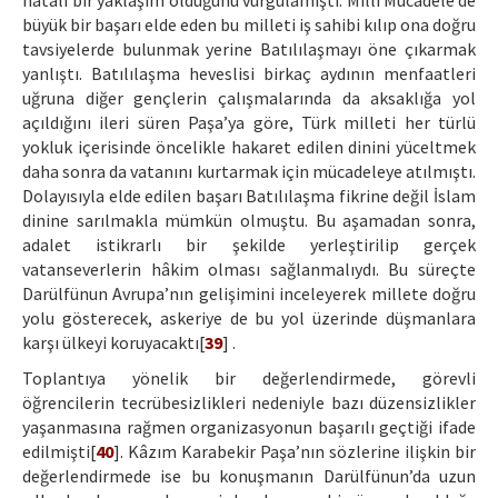
hatalı bir yaklaşım olduğunu vurgulamıştı. Millî Mücadele’de
büyük bir başarı elde eden bu milleti iş sahibi kılıp ona doğru
tavsiyelerde bulunmak yerine Batılılaşmayı öne çıkarmak
yanlıştı. Batılılaşma heveslisi birkaç aydının menfaatleri
uğruna diğer gençlerin çalışmalarında da aksaklığa yol
açıldığını ileri süren Paşa’ya göre, Türk milleti her türlü
yokluk içerisinde öncelikle hakaret edilen dinini yüceltmek
daha sonra da vatanını kurtarmak için mücadeleye atılmıştı.
Dolayısıyla elde edilen başarı Batılılaşma fikrine değil İslam
dinine sarılmakla mümkün olmuştu. Bu aşamadan sonra,
adalet istikrarlı bir şekilde yerleştirilip gerçek
vatanseverlerin hâkim olması sağlanmalıydı. Bu süreçte
Darülfünun Avrupa’nın gelişimini inceleyerek millete doğru
yolu gösterecek, askeriye de bu yol üzerinde düşmanlara
karşı ülkeyi koruyacaktı[
39
] .
Toplantıya yönelik bir değerlendirmede, görevli
öğrencilerin tecrübesizlikleri nedeniyle bazı düzensizlikler
yaşanmasına rağmen organizasyonun başarılı geçtiği ifade
edilmişti[
40
]. Kâzım Karabekir Paşa’nın sözlerine ilişkin bir
değerlendirmede ise bu konuşmanın Darülfünun’da uzun