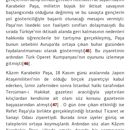
Karabekir Paşa, milletin büyük bir iktisat savaşının
başlangıcında olduğuna değinmiş ve bu savaşta gençlerin
yol göstericiliğiyle başarılı olunacağı mesajını vermişti.
Paşa’nın lisedeki son faaliyeti sınıfları dolaşmasıydı. Bu
sırada Türkiye’nin iktisadi alanda geri kalmasının nedenleri
hakkında öğrencilerle bir tartışma gerçekleşmiş, Paşa
bunun sebebini Avrupa’da ortaya çıkan buhar gücünden
faydalanılmaması olarak göstermişti[
45
]. Bu ziyaretinin
ardından Türk Operet Kumpanyası’nın oyununu izlemeye
gitmişti[
46
] .
Kâzım Karabekir Paşa, 18 Kasım günü aralarında Japon
Ataşemiliteri’nin de olduğu birçok ziyaretçiyi kabul
ederken, İzmir zaferinden sonra İstanbul halkı tarafından
Tercüman-ı Hakikat gazetesi aracılığıyla yaptırılan
kılıçlardan kendisine ait olanı söz konusu gazetenin
başyazarından almıştı[
47
] . O gün öne çıkan etkinliği ise
Refet Paşa’yla birlikte gerçekleştirdiği İstanbul Ticaret ve
Sanayi Odası ziyaretiydi. Burada önce üyeler görüş ve
taleplerini ortaya koymuşlardı. Ardından söz alan Kâzım