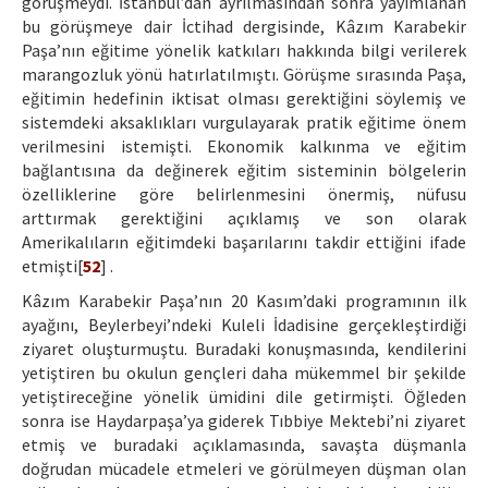
görüşmeydi. İstanbul’dan ayrılmasından sonra yayımlanan
bu görüşmeye dair İctihad dergisinde, Kâzım Karabekir
Paşa’nın eğitime yönelik katkıları hakkında bilgi verilerek
marangozluk yönü hatırlatılmıştı. Görüşme sırasında Paşa,
eğitimin hedefinin iktisat olması gerektiğini söylemiş ve
sistemdeki aksaklıkları vurgulayarak pratik eğitime önem
verilmesini istemişti. Ekonomik kalkınma ve eğitim
bağlantısına da değinerek eğitim sisteminin bölgelerin
özelliklerine göre belirlenmesini önermiş, nüfusu
arttırmak gerektiğini açıklamış ve son olarak
Amerikalıların eğitimdeki başarılarını takdir ettiğini ifade
etmişti[
52
] .
Kâzım Karabekir Paşa’nın 20 Kasım’daki programının ilk
ayağını, Beylerbeyi’ndeki Kuleli İdadisine gerçekleştirdiği
ziyaret oluşturmuştu. Buradaki konuşmasında, kendilerini
yetiştiren bu okulun gençleri daha mükemmel bir şekilde
yetiştireceğine yönelik ümidini dile getirmişti. Öğleden
sonra ise Haydarpaşa’ya giderek Tıbbiye Mektebi’ni ziyaret
etmiş ve buradaki açıklamasında, savaşta düşmanla
doğrudan mücadele etmeleri ve görülmeyen düşman olan