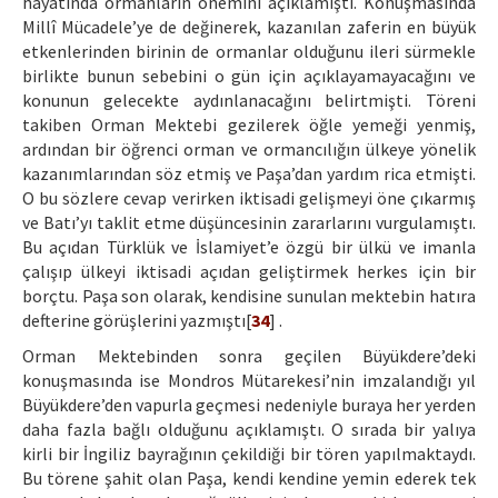
hayatında ormanların önemini açıklamıştı. Konuşmasında
Millî Mücadele’ye de değinerek, kazanılan zaferin en büyük
etkenlerinden birinin de ormanlar olduğunu ileri sürmekle
birlikte bunun sebebini o gün için açıklayamayacağını ve
konunun gelecekte aydınlanacağını belirtmişti. Töreni
takiben Orman Mektebi gezilerek öğle yemeği yenmiş,
ardından bir öğrenci orman ve ormancılığın ülkeye yönelik
kazanımlarından söz etmiş ve Paşa’dan yardım rica etmişti.
O bu sözlere cevap verirken iktisadi gelişmeyi öne çıkarmış
ve Batı’yı taklit etme düşüncesinin zararlarını vurgulamıştı.
Bu açıdan Türklük ve İslamiyet’e özgü bir ülkü ve imanla
çalışıp ülkeyi iktisadi açıdan geliştirmek herkes için bir
borçtu. Paşa son olarak, kendisine sunulan mektebin hatıra
defterine görüşlerini yazmıştı[
34
] .
Orman Mektebinden sonra geçilen Büyükdere’deki
konuşmasında ise Mondros Mütarekesi’nin imzalandığı yıl
Büyükdere’den vapurla geçmesi nedeniyle buraya her yerden
daha fazla bağlı olduğunu açıklamıştı. O sırada bir yalıya
kirli bir İngiliz bayrağının çekildiği bir tören yapılmaktaydı.
Bu törene şahit olan Paşa, kendi kendine yemin ederek tek