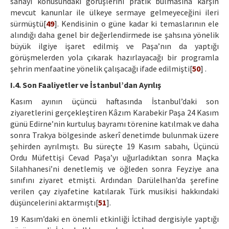
sanayi konusundaki görüşlerini pratik bulmasına karşın
mevcut kanunlar ile ülkeye sermaye gelmeyeceğini ileri
sürmüştü[
49
]. Kendisinin o güne kadar ki temaslarının ele
alındığı daha genel bir değerlendirmede ise şahsına yönelik
büyük ilgiye işaret edilmiş ve Paşa’nın da yaptığı
görüşmelerden yola çıkarak hazırlayacağı bir programla
şehrin menfaatine yönelik çalışacağı ifade edilmişti[
50
] .
I.4. Son Faaliyetler ve İstanbul’dan Ayrılış
Kasım ayının üçüncü haftasında İstanbul’daki son
ziyaretlerini gerçekleştiren Kâzım Karabekir Paşa 24 Kasım
günü Edirne’nin kurtuluş bayramı törenine katılmak ve daha
sonra Trakya bölgesinde askerî denetimde bulunmak üzere
şehirden ayrılmıştı. Bu süreçte 19 Kasım sabahı, Üçüncü
Ordu Müfettişi Cevad Paşa’yı uğurladıktan sonra Maçka
Silahhanesi’ni denetlemiş ve öğleden sonra Feyziye ana
sınıfını ziyaret etmişti. Ardından Darülelhan’da şerefine
verilen çay ziyafetine katılarak Türk musikisi hakkındaki
düşüncelerini aktarmıştı[
51
].
19 Kasım’daki en önemli etkinliği İctihad dergisiyle yaptığı