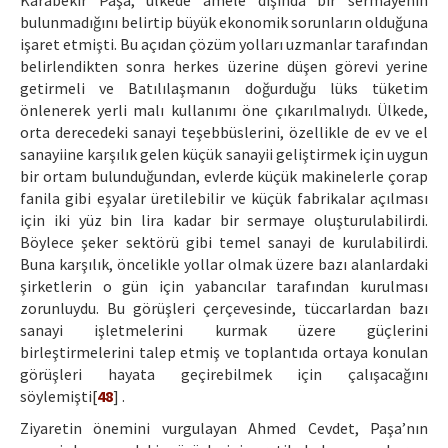
Karabekir Paşa, ülkede amele dışında bir sermayenin
bulunmadığını belirtip büyük ekonomik sorunların olduğuna
işaret etmişti. Bu açıdan çözüm yolları uzmanlar tarafından
belirlendikten sonra herkes üzerine düşen görevi yerine
getirmeli ve Batılılaşmanın doğurduğu lüks tüketim
önlenerek yerli malı kullanımı öne çıkarılmalıydı. Ülkede,
orta derecedeki sanayi teşebbüslerini, özellikle de ev ve el
sanayiine karşılık gelen küçük sanayii geliştirmek için uygun
bir ortam bulunduğundan, evlerde küçük makinelerle çorap
fanila gibi eşyalar üretilebilir ve küçük fabrikalar açılması
için iki yüz bin lira kadar bir sermaye oluşturulabilirdi.
Böylece şeker sektörü gibi temel sanayi de kurulabilirdi.
Buna karşılık, öncelikle yollar olmak üzere bazı alanlardaki
şirketlerin o gün için yabancılar tarafından kurulması
zorunluydu. Bu görüşleri çerçevesinde, tüccarlardan bazı
sanayi işletmelerini kurmak üzere güçlerini
birleştirmelerini talep etmiş ve toplantıda ortaya konulan
görüşleri hayata geçirebilmek için çalışacağını
söylemişti[
48
] .
Ziyaretin önemini vurgulayan Ahmed Cevdet, Paşa’nın