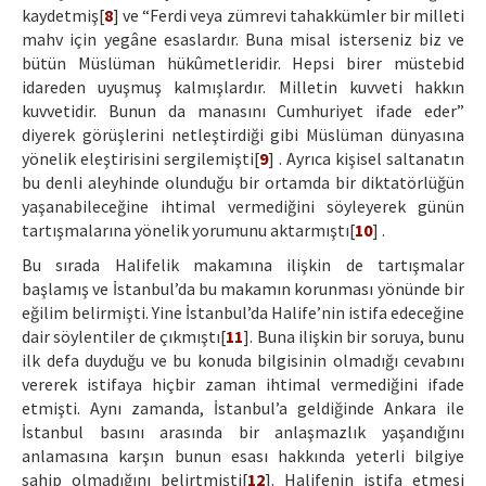
kaydetmiş[
8
] ve “Ferdi veya zümrevi tahakkümler bir milleti
mahv için yegâne esaslardır. Buna misal isterseniz biz ve
bütün Müslüman hükûmetleridir. Hepsi birer müstebid
idareden uyuşmuş kalmışlardır. Milletin kuvveti hakkın
kuvvetidir. Bunun da manasını Cumhuriyet ifade eder”
diyerek görüşlerini netleştirdiği gibi Müslüman dünyasına
yönelik eleştirisini sergilemişti[
9
] . Ayrıca kişisel saltanatın
bu denli aleyhinde olunduğu bir ortamda bir diktatörlüğün
yaşanabileceğine ihtimal vermediğini söyleyerek günün
tartışmalarına yönelik yorumunu aktarmıştı[
10
] .
Bu sırada Halifelik makamına ilişkin de tartışmalar
başlamış ve İstanbul’da bu makamın korunması yönünde bir
eğilim belirmişti. Yine İstanbul’da Halife’nin istifa edeceğine
dair söylentiler de çıkmıştı[
11
]. Buna ilişkin bir soruya, bunu
ilk defa duyduğu ve bu konuda bilgisinin olmadığı cevabını
vererek istifaya hiçbir zaman ihtimal vermediğini ifade
etmişti. Aynı zamanda, İstanbul’a geldiğinde Ankara ile
İstanbul basını arasında bir anlaşmazlık yaşandığını
anlamasına karşın bunun esası hakkında yeterli bilgiye
sahip olmadığını belirtmişti[
12
]. Halifenin istifa etmesi