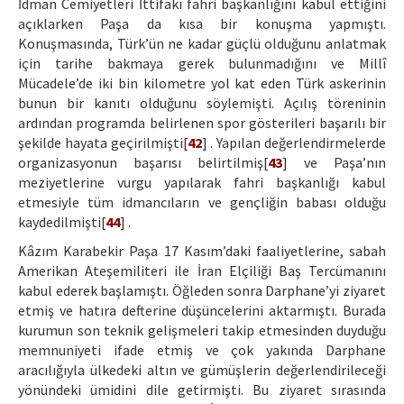
İdman Cemiyetleri İttifakı fahri başkanlığını kabul ettiğini
açıklarken Paşa da kısa bir konuşma yapmıştı.
Konuşmasında, Türk’ün ne kadar güçlü olduğunu anlatmak
için tarihe bakmaya gerek bulunmadığını ve Millî
Mücadele’de iki bin kilometre yol kat eden Türk askerinin
bunun bir kanıtı olduğunu söylemişti. Açılış töreninin
ardından programda belirlenen spor gösterileri başarılı bir
şekilde hayata geçirilmişti[
42
] . Yapılan değerlendirmelerde
organizasyonun başarısı belirtilmiş[
43
] ve Paşa’nın
meziyetlerine vurgu yapılarak fahri başkanlığı kabul
etmesiyle tüm idmancıların ve gençliğin babası olduğu
kaydedilmişti[
44
] .
Kâzım Karabekir Paşa 17 Kasım’daki faaliyetlerine, sabah
Amerikan Ateşemiliteri ile İran Elçiliği Baş Tercümanını
kabul ederek başlamıştı. Öğleden sonra Darphane’yi ziyaret
etmiş ve hatıra defterine düşüncelerini aktarmıştı. Burada
kurumun son teknik gelişmeleri takip etmesinden duyduğu
memnuniyeti ifade etmiş ve çok yakında Darphane
aracılığıyla ülkedeki altın ve gümüşlerin değerlendirileceği
yönündeki ümidini dile getirmişti. Bu ziyaret sırasında