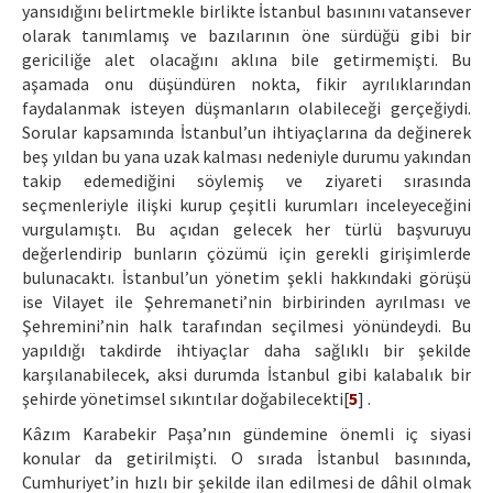
yansıdığını belirtmekle birlikte İstanbul basınını vatansever
olarak tanımlamış ve bazılarının öne sürdüğü gibi bir
gericiliğe alet olacağını aklına bile getirmemişti. Bu
aşamada onu düşündüren nokta, fikir ayrılıklarından
faydalanmak isteyen düşmanların olabileceği gerçeğiydi.
Sorular kapsamında İstanbul’un ihtiyaçlarına da değinerek
beş yıldan bu yana uzak kalması nedeniyle durumu yakından
takip edemediğini söylemiş ve ziyareti sırasında
seçmenleriyle ilişki kurup çeşitli kurumları inceleyeceğini
vurgulamıştı. Bu açıdan gelecek her türlü başvuruyu
değerlendirip bunların çözümü için gerekli girişimlerde
bulunacaktı. İstanbul’un yönetim şekli hakkındaki görüşü
ise Vilayet ile Şehremaneti’nin birbirinden ayrılması ve
Şehremini’nin halk tarafından seçilmesi yönündeydi. Bu
yapıldığı takdirde ihtiyaçlar daha sağlıklı bir şekilde
karşılanabilecek, aksi durumda İstanbul gibi kalabalık bir
şehirde yönetimsel sıkıntılar doğabilecekti[
5
] .
Kâzım Karabekir Paşa’nın gündemine önemli iç siyasi
konular da getirilmişti. O sırada İstanbul basınında,
Cumhuriyet’in hızlı bir şekilde ilan edilmesi de dâhil olmak