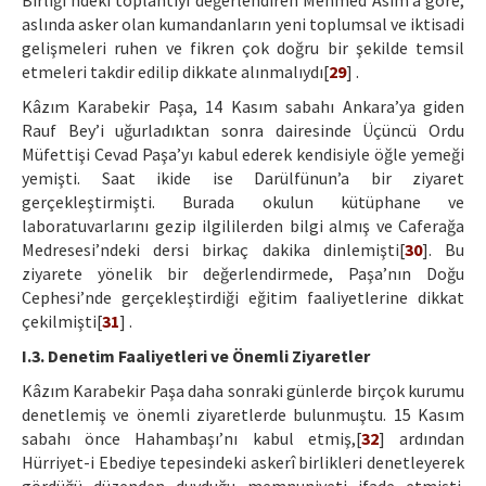
Birliği’ndeki toplantıyı değerlendiren Mehmed Asım’a göre,
aslında asker olan kumandanların yeni toplumsal ve iktisadi
gelişmeleri ruhen ve fikren çok doğru bir şekilde temsil
etmeleri takdir edilip dikkate alınmalıydı[
29
] .
Kâzım Karabekir Paşa, 14 Kasım sabahı Ankara’ya giden
Rauf Bey’i uğurladıktan sonra dairesinde Üçüncü Ordu
Müfettişi Cevad Paşa’yı kabul ederek kendisiyle öğle yemeği
yemişti. Saat ikide ise Darülfünun’a bir ziyaret
gerçekleştirmişti. Burada okulun kütüphane ve
laboratuvarlarını gezip ilgililerden bilgi almış ve Caferağa
Medresesi’ndeki dersi birkaç dakika dinlemişti[
30
]. Bu
ziyarete yönelik bir değerlendirmede, Paşa’nın Doğu
Cephesi’nde gerçekleştirdiği eğitim faaliyetlerine dikkat
çekilmişti[
31
] .
I.3. Denetim Faaliyetleri ve Önemli Ziyaretler
Kâzım Karabekir Paşa daha sonraki günlerde birçok kurumu
denetlemiş ve önemli ziyaretlerde bulunmuştu. 15 Kasım
sabahı önce Hahambaşı’nı kabul etmiş,[
32
] ardından
Hürriyet-i Ebediye tepesindeki askerî birlikleri denetleyerek