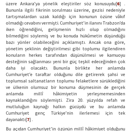
üzere Ankara’ya yönelik eleştiriler söz konusuydu[
6
] .
Bununla ilgili fikrinin sorulması üzerine, gezisi nedeniyle
tartışmalardan uzak kaldığı için konunun özüne vâkıf
olmadığı cevabını vermişti. Cumhuriyet’in ilanını Trabzon’da
iken öğrendiğini, gelişmenin hızlı olup olmadığını
bilmediğini söylemiş ve bu konuda hükûmetin düşündüğü
bazı yönler olabileceğini açıklamıştı. Ancak ona göre,
yönetim şeklinin değiştirilmesi gibi toplumu ilgilendiren
konuların herkes tarafından düşünülmesi ve kamuoyu
desteğinin sağlanması yeni bir güç teşkil edeceğinden çok
daha iyi olacaktı. Bununla birlikte her anlamda
Cumhuriyet’e taraftar olduğunu dile getirerek şahsi ve
toplumsal saltanatların toplumu felaketlere sürüklediğini
ve ülkenin olumsuz bir konuma düşmesinin de gerçek
anlamda millî hâkimiyetin yerleşmemesinden
kaynaklandığını söylemişti. Zira 20. yüzyılda refah ve
mutluluğun kaynağı halkın gücüydü ve bu anlamda
Cumhuriyet genç Türkiye’nin ilerlemesi için tek
dayanaktı[
7
] .
Bu açıdan Cumhuriyet’in özünün millî hâkimiyet olduğunu