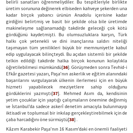
belirli sanatları öğrenmeliydiler. Bu tespitleriyle birlikte
üretim sorununa değinerek elbiseden kahveye şekerden una
kadar birçok yabancı ürünün Anadolu içerisine kadar
girdiğini belirtmiş ve basit bir şekilde olsa bile üretimde
makineleşme sağlanamadığı takdirde geleceği çok kötü
gördüğünü kaydetmişti. Bu olumsuzluklara karşın, Türk
halkı çok yetenekli ve dini inançlarına saldırı niteliği
taşımayan tüm yenilikleri büyük bir memnuniyetle kabul
edip uygulayacak bilinçteydi. Bu açıdan sistemli bir şekilde
telkin edildiği takdirde halka birçok konunun kolaylıkla
öğretilebilmesi mümkündü[
36
]. Görüşmeden sonra Tevhid-i
Efkâr gazetesi yazarı, Paşa’nın askerlik ve eğitim alanındaki
başarılarını vurgulayarak ülkenin ilerlemesi için en büyük
hizmeti yapabilecek meziyetlere sahip olduğunu
gördüklerini yazmıştı[
37
]. Mehmed Asım da, kendisinin
yetim çocuklar için yaptığı çalışmaların önemine değinmiş
ve İstanbul’da sadece askerî denetim amacıyla bulunmayıp
iktisadi ve toplumsal bir inkılap gerçekleştirebilmek için de
çaba harcadığını öne sürmüştü[
38
] .
Kâzım Karabekir Paşa’nın 16 Kasım’daki en önemli faaliyeti