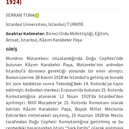
1924)
Etik İlkeler
Yazar Rehberi
SERKAN TUNA
İstanbul Üniversitesi, İstanbul/TÜRKİYE
Hakem Rehberi
Anahtar Kelimeler:
Birinci Ordu Müfettişliği, Eğitim,
İletişim
İktisat, İstanbul, Kâzım Karabekir Paşa
GİRİŞ
Mondros Mütarekesi imzalandığında Doğu Cephesi’nde
bulunan Kâzım Karabekir Paşa, Mütareke’nin ardından
İstanbul’a dönmesi gerektiği yönünde bir emir almıştı.
Bunun üzerine 28 Kasım 1918’de İstanbul’a gelmiş ve burada
bir süre kaldıktan sonra Tekirdağ’daki 14. Kolordu’ya tayin
edilmişti. Ardından merkezi Erzurum’da bulunan 15. Kolordu
Komutanlığına atanarak 12 Nisan 1919’da İstanbul’dan
ayrılmıştı. Millî Mücadele’ye 15. Kolordu Komutanı olarak
katılan Kâzım Karabekir Paşa, Büyük Millet Meclisine
Edirne’den milletvekili seçilmiş, 15 Haziran 1920’de Meclis
tarafından Doğu Cephesi Komutanlığına getirilmiş ve bu
cephedeki başarısından ötürü “Şark Fatihi” olarak anılmaya