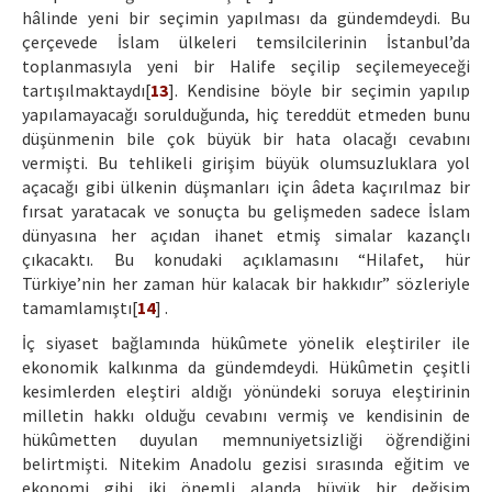
hâlinde yeni bir seçimin yapılması da gündemdeydi. Bu
çerçevede İslam ülkeleri temsilcilerinin İstanbul’da
toplanmasıyla yeni bir Halife seçilip seçilemeyeceği
tartışılmaktaydı[
13
]. Kendisine böyle bir seçimin yapılıp
yapılamayacağı sorulduğunda, hiç tereddüt etmeden bunu
düşünmenin bile çok büyük bir hata olacağı cevabını
vermişti. Bu tehlikeli girişim büyük olumsuzluklara yol
açacağı gibi ülkenin düşmanları için âdeta kaçırılmaz bir
fırsat yaratacak ve sonuçta bu gelişmeden sadece İslam
dünyasına her açıdan ihanet etmiş simalar kazançlı
çıkacaktı. Bu konudaki açıklamasını “Hilafet, hür
Türkiye’nin her zaman hür kalacak bir hakkıdır” sözleriyle
tamamlamıştı[
14
] .
İç siyaset bağlamında hükûmete yönelik eleştiriler ile
ekonomik kalkınma da gündemdeydi. Hükûmetin çeşitli
kesimlerden eleştiri aldığı yönündeki soruya eleştirinin
milletin hakkı olduğu cevabını vermiş ve kendisinin de
hükûmetten duyulan memnuniyetsizliği öğrendiğini
belirtmişti. Nitekim Anadolu gezisi sırasında eğitim ve
ekonomi gibi iki önemli alanda büyük bir değişim