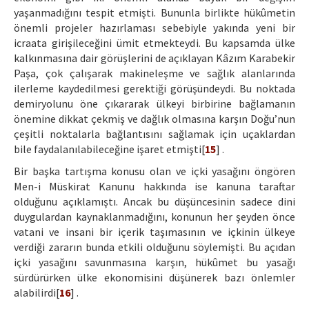
yaşanmadığını tespit etmişti. Bununla birlikte hükûmetin
önemli projeler hazırlaması sebebiyle yakında yeni bir
icraata girişileceğini ümit etmekteydi. Bu kapsamda ülke
kalkınmasına dair görüşlerini de açıklayan Kâzım Karabekir
Paşa, çok çalışarak makineleşme ve sağlık alanlarında
ilerleme kaydedilmesi gerektiği görüşündeydi. Bu noktada
demiryolunu öne çıkararak ülkeyi birbirine bağlamanın
önemine dikkat çekmiş ve dağlık olmasına karşın Doğu’nun
çeşitli noktalarla bağlantısını sağlamak için uçaklardan
bile faydalanılabileceğine işaret etmişti[
15
] .
Bir başka tartışma konusu olan ve içki yasağını öngören
Men-i Müskirat Kanunu hakkında ise kanuna taraftar
olduğunu açıklamıştı. Ancak bu düşüncesinin sadece dini
duygulardan kaynaklanmadığını, konunun her şeyden önce
vatani ve insani bir içerik taşımasının ve içkinin ülkeye
verdiği zararın bunda etkili olduğunu söylemişti. Bu açıdan
içki yasağını savunmasına karşın, hükûmet bu yasağı
sürdürürken ülke ekonomisini düşünerek bazı önlemler
alabilirdi[
16
] .