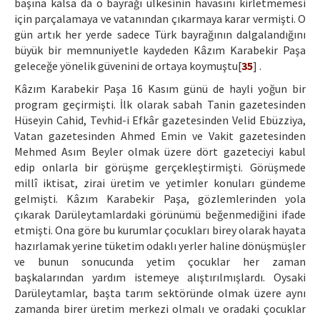
başına kalsa da o bayrağı ülkesinin havasını kirletmemesi
için parçalamaya ve vatanından çıkarmaya karar vermişti. O
gün artık her yerde sadece Türk bayrağının dalgalandığını
büyük bir memnuniyetle kaydeden Kâzım Karabekir Paşa
geleceğe yönelik güvenini de ortaya koymuştu[
35
] .
Kâzım Karabekir Paşa 16 Kasım günü de hayli yoğun bir
program geçirmişti. İlk olarak sabah Tanin gazetesinden
Hüseyin Cahid, Tevhid-i Efkâr gazetesinden Velid Ebüzziya,
Vatan gazetesinden Ahmed Emin ve Vakit gazetesinden
Mehmed Asım Beyler olmak üzere dört gazeteciyi kabul
edip onlarla bir görüşme gerçekleştirmişti. Görüşmede
millî iktisat, zirai üretim ve yetimler konuları gündeme
gelmişti. Kâzım Karabekir Paşa, gözlemlerinden yola
çıkarak Darüleytamlardaki görünümü beğenmediğini ifade
etmişti. Ona göre bu kurumlar çocukları birey olarak hayata
hazırlamak yerine tüketim odaklı yerler haline dönüşmüşler
ve bunun sonucunda yetim çocuklar her zaman
başkalarından yardım istemeye alıştırılmışlardı. Oysaki
Darüleytamlar, başta tarım sektöründe olmak üzere aynı
zamanda birer üretim merkezi olmalı ve oradaki çocuklar