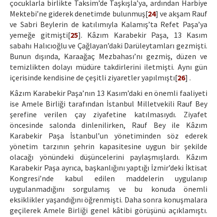
çocuklarla birlikte Taksim’de Taşkışla’ya, ardından Harbiye
Mektebi’ne giderek denetimde bulunmuş[
24
] ve akşam Rauf
ve Sabri Beylerin de katılımıyla Kalamış’ta Refet Paşa’ya
yemeğe gitmişti[
25
]. Kâzım Karabekir Paşa, 13 Kasım
sabahı Halıcıoğlu ve Çağlayan’daki Darüleytamları gezmişti.
Bunun dışında, Karaağaç Mezbahası’nı gezmiş, düzen ve
temizlikten dolayı müdüre takdirlerini iletmişti. Aynı gün
içerisinde kendisine de çeşitli ziyaretler yapılmıştı[
26
] .
Kâzım Karabekir Paşa’nın 13 Kasım’daki en önemli faaliyeti
ise Amele Birliği tarafından İstanbul Milletvekili Rauf Bey
şerefine verilen çay ziyafetine katılmasıydı. Ziyafet
öncesinde salonda dinlenilirken, Rauf Bey ile Kâzım
Karabekir Paşa İstanbul’un yönetiminden söz ederek
yönetim tarzının şehrin kapasitesine uygun bir şekilde
olacağı yönündeki düşüncelerini paylaşmışlardı. Kâzım
Karabekir Paşa ayrıca, başkanlığını yaptığı İzmir’deki İktisat
Kongresi’nde kabul edilen maddelerin uygulanıp
uygulanmadığını sorgulamış ve bu konuda önemli
eksiklikler yaşandığını öğrenmişti. Daha sonra konuşmalara
geçilerek Amele Birliği genel kâtibi görüşünü açıklamıştı.