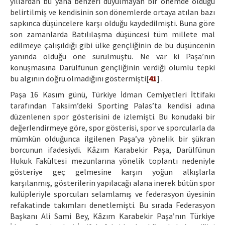
yıllardan bu yana benzeri duyulmayan bir önemde olduğu
belirtilmiş ve kendisinin son dönemlerde ortaya atılan bazı
sapkınca düşüncelere karşı olduğu kaydedilmişti. Buna göre
son zamanlarda Batılılaşma düşüncesi tüm millete mal
edilmeye çalışıldığı gibi ülke gençliğinin de bu düşüncenin
yanında olduğu öne sürülmüştü. Ne var ki Paşa’nın
konuşmasına Darülfünun gençliğinin verdiği olumlu tepki
bu algının doğru olmadığını göstermişti[
41
] .
Paşa 16 Kasım günü, Türkiye İdman Cemiyetleri İttifakı
tarafından Taksim’deki Sporting Palas’ta kendisi adına
düzenlenen spor gösterisini de izlemişti. Bu konudaki bir
değerlendirmeye göre, spor gösterisi, spor ve sporcularla da
mümkün olduğunca ilgilenen Paşa’ya yönelik bir şükran
borcunun ifadesiydi. Kâzım Karabekir Paşa, Darülfünun
Hukuk Fakültesi mezunlarına yönelik toplantı nedeniyle
gösteriye geç gelmesine karşın yoğun alkışlarla
karşılanmış, gösterilerin yapılacağı alana inerek bütün spor
kulüpleriyle sporcuları selamlamış ve federasyon üyesinin
refakatinde takımları denetlemişti. Bu sırada Federasyon
Başkanı Ali Sami Bey, Kâzım Karabekir Paşa’nın Türkiye