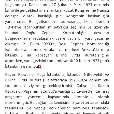
başlanmıştı. Daha sonra 17 Şubat-4 Mart 1923 arasında
İzmir’de gerçekleştirilen Türkiye İktisat Kongresi’ne Manisa
delegesi olarak katıldığı gibi kongrenin başkanlığını
yürütmüştü. Bu gelişmelerin sonrasında, İkinci Dönem
TBMM’ye İstanbul’dan milletvekili seçilmiş ve üzerinde
bulunan Doğu Cephesi Komutanlığını devredip
bölgedekilerle vedalaşmak üzere uzun bir yurt gezisine
çıkmıştı. 21 Ekim 1923’te, Doğu Cephesi Komutanlığı
kaldırıldıktan sonra kurulan ve merkezi Ankara’da olup
İstanbul’u da kapsayan Birinci Ordu Müfettişliğine
atanırken, yurt gezisini tamamlayarak 10 Kasım 1923 günü
İstanbul’a gelmişti[
1
] .
Kâzım Karabekir Paşa İstanbul’a, İstanbul Milletvekili ve
Birinci Ordu Müfettişi sıfatlarıyla 1923-1924 döneminde
toplam altı ziyaret gerçekleştirmişti. Çalışmada, Kâzım
Karabekir Paşa’nın İstanbul’a yaptığı bu ziyaretler tarihsel
araştırma yöntemi kapsamında kronolojik olarak
incelenmiştir. Bu bağlamda kendisinin ziyaretler sırasındaki
faaliyetleri ve yaptığı açıklamalar kamuoyu tepkisiyle
birlikte verilmiştir. Çalışmada, birinci el kaynak olarak