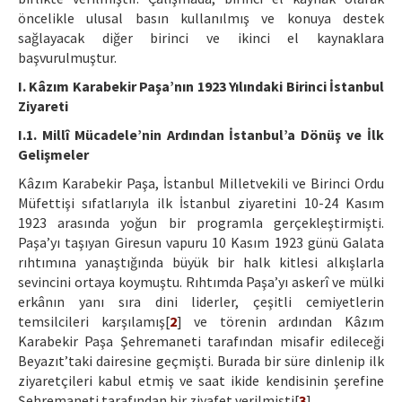
öncelikle ulusal basın kullanılmış ve konuya destek
sağlayacak diğer birinci ve ikinci el kaynaklara
başvurulmuştur.
I. Kâzım Karabekir Paşa’nın 1923 Yılındaki Birinci İstanbul
Ziyareti
I.1. Millî Mücadele’nin Ardından İstanbul’a Dönüş ve İlk
Gelişmeler
Kâzım Karabekir Paşa, İstanbul Milletvekili ve Birinci Ordu
Müfettişi sıfatlarıyla ilk İstanbul ziyaretini 10-24 Kasım
1923 arasında yoğun bir programla gerçekleştirmişti.
Paşa’yı taşıyan Giresun vapuru 10 Kasım 1923 günü Galata
rıhtımına yanaştığında büyük bir halk kitlesi alkışlarla
sevincini ortaya koymuştu. Rıhtımda Paşa’yı askerî ve mülki
erkânın yanı sıra dini liderler, çeşitli cemiyetlerin
temsilcileri karşılamış[
2
] ve törenin ardından Kâzım
Karabekir Paşa Şehremaneti tarafından misafir edileceği
Beyazıt’taki dairesine geçmişti. Burada bir süre dinlenip ilk
ziyaretçileri kabul etmiş ve saat ikide kendisinin şerefine
Şehremaneti tarafından bir ziyafet verilmişti[
3
] .