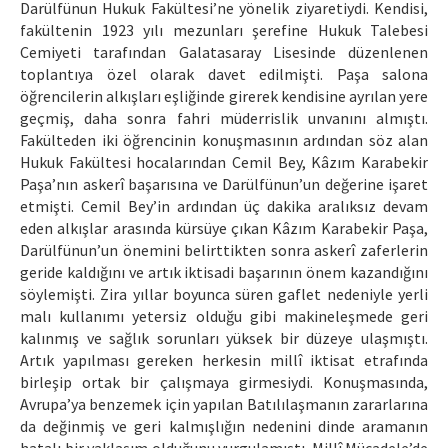
Darülfünun Hukuk Fakültesi’ne yönelik ziyaretiydi. Kendisi,
fakültenin 1923 yılı mezunları şerefine Hukuk Talebesi
Cemiyeti tarafından Galatasaray Lisesinde düzenlenen
toplantıya özel olarak davet edilmişti. Paşa salona
öğrencilerin alkışları eşliğinde girerek kendisine ayrılan yere
geçmiş, daha sonra fahri müderrislik unvanını almıştı.
Fakülteden iki öğrencinin konuşmasının ardından söz alan
Hukuk Fakültesi hocalarından Cemil Bey, Kâzım Karabekir
Paşa’nın askerî başarısına ve Darülfünun’un değerine işaret
etmişti. Cemil Bey’in ardından üç dakika aralıksız devam
eden alkışlar arasında kürsüye çıkan Kâzım Karabekir Paşa,
Darülfünun’un önemini belirttikten sonra askerî zaferlerin
geride kaldığını ve artık iktisadi başarının önem kazandığını
söylemişti. Zira yıllar boyunca süren gaflet nedeniyle yerli
malı kullanımı yetersiz olduğu gibi makineleşmede geri
kalınmış ve sağlık sorunları yüksek bir düzeye ulaşmıştı.
Artık yapılması gereken herkesin millî iktisat etrafında
birleşip ortak bir çalışmaya girmesiydi. Konuşmasında,
Avrupa’ya benzemek için yapılan Batılılaşmanın zararlarına
da değinmiş ve geri kalmışlığın nedenini dinde aramanın