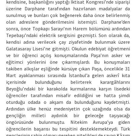
kendisine, başkanlığını yaptığı İktisat Kongresi’nde siparişi
üzerine Darphane tarafından hazırlanan madalyalar da
sunulmuş ve bunları çok beğenerek daha önce belirlenmiş
olan adreslere gönderilmesini istemişti. Darphane’den
sonra, önce Topkapı Sarayı’nın Harem bölümünü ardından
Tepebaşı’ndaki elektrik sergisini gezmişti. Son olarak da,
kendisi adına verilecek çay ziyafetinde bulunmak üzere
Galatasaray Lisesi’ne gitmişti. Okulun edebiyat öğretmeni
ve bir öğrenci açılış konuşmalarında Paşa’nın asker ve
eğitimci yönlerini öne çıkarmışlardı. Bu konuşmaları
takiben alkışlar eşliğinde kürsüye çıkan Paşa, öncelikle 31
Mart ayaklanması sırasında İstanbul’a gelen askerî kıta
içerisinde bulunduğunu belirterek karargâhlarını
Beyoğlu’ndaki bir karakolda kurmalarına karşın lisedeki
öğrenciler tarafından misafir edildiğini ve hatta şimdi
oturduğu odada o akşam da bulunduğunu kaydetmişti.
Ardından ülke henüz medeniyetin çok uzağında olsa da
gençliğin milleti aydınlık bir geleceğe taşıyacağı
öngörüsünde bulunmuştu. Nitekim Avrupa’ya giden
öğrencilerin başarısı bu tespitini desteklemekteydi. Türk
gençlerinin sahip olması gereken nitelikleri de sayan Kâzım