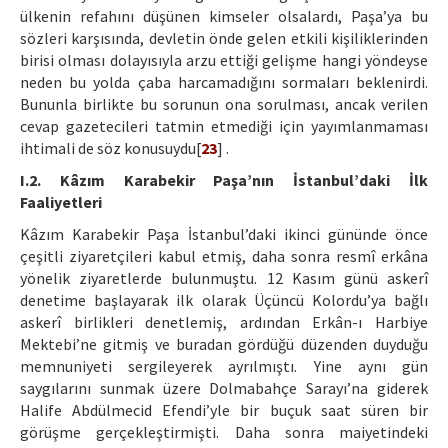
ülkenin refahını düşünen kimseler olsalardı, Paşa’ya bu
sözleri karşısında, devletin önde gelen etkili kişiliklerinden
birisi olması dolayısıyla arzu ettiği gelişme hangi yöndeyse
neden bu yolda çaba harcamadığını sormaları beklenirdi.
Bununla birlikte bu sorunun ona sorulması, ancak verilen
cevap gazetecileri tatmin etmediği için yayımlanmaması
ihtimali de söz konusuydu[
23
] .
I.2. Kâzım Karabekir Paşa’nın İstanbul’daki İlk
Faaliyetleri
Kâzım Karabekir Paşa İstanbul’daki ikinci gününde önce
çeşitli ziyaretçileri kabul etmiş, daha sonra resmî erkâna
yönelik ziyaretlerde bulunmuştu. 12 Kasım günü askerî
denetime başlayarak ilk olarak Üçüncü Kolordu’ya bağlı
askerî birlikleri denetlemiş, ardından Erkân-ı Harbiye
Mektebi’ne gitmiş ve buradan gördüğü düzenden duyduğu
memnuniyeti sergileyerek ayrılmıştı. Yine aynı gün
saygılarını sunmak üzere Dolmabahçe Sarayı’na giderek
Halife Abdülmecid Efendi’yle bir buçuk saat süren bir
görüşme gerçekleştirmişti. Daha sonra maiyetindeki