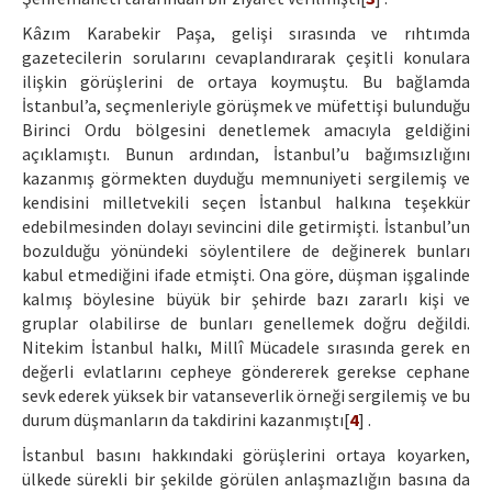
Kâzım Karabekir Paşa, gelişi sırasında ve rıhtımda
gazetecilerin sorularını cevaplandırarak çeşitli konulara
ilişkin görüşlerini de ortaya koymuştu. Bu bağlamda
İstanbul’a, seçmenleriyle görüşmek ve müfettişi bulunduğu
Birinci Ordu bölgesini denetlemek amacıyla geldiğini
açıklamıştı. Bunun ardından, İstanbul’u bağımsızlığını
kazanmış görmekten duyduğu memnuniyeti sergilemiş ve
kendisini milletvekili seçen İstanbul halkına teşekkür
edebilmesinden dolayı sevincini dile getirmişti. İstanbul’un
bozulduğu yönündeki söylentilere de değinerek bunları
kabul etmediğini ifade etmişti. Ona göre, düşman işgalinde
kalmış böylesine büyük bir şehirde bazı zararlı kişi ve
gruplar olabilirse de bunları genellemek doğru değildi.
Nitekim İstanbul halkı, Millî Mücadele sırasında gerek en
değerli evlatlarını cepheye göndererek gerekse cephane
sevk ederek yüksek bir vatanseverlik örneği sergilemiş ve bu
durum düşmanların da takdirini kazanmıştı[
4
] .
İstanbul basını hakkındaki görüşlerini ortaya koyarken,
ülkede sürekli bir şekilde görülen anlaşmazlığın basına da