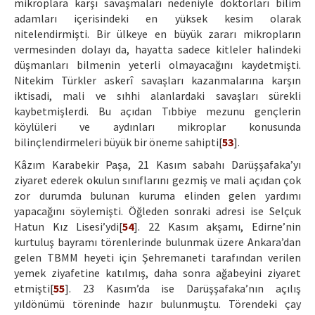
mikroplara karşı savaşmaları nedeniyle doktorları bilim
adamları içerisindeki en yüksek kesim olarak
nitelendirmişti. Bir ülkeye en büyük zararı mikropların
vermesinden dolayı da, hayatta sadece kitleler halindeki
düşmanları bilmenin yeterli olmayacağını kaydetmişti.
Nitekim Türkler askerî savaşları kazanmalarına karşın
iktisadi, mali ve sıhhi alanlardaki savaşları sürekli
kaybetmişlerdi. Bu açıdan Tıbbiye mezunu gençlerin
köylüleri ve aydınları mikroplar konusunda
bilinçlendirmeleri büyük bir öneme sahipti[
53
].
Kâzım Karabekir Paşa, 21 Kasım sabahı Darüşşafaka’yı
ziyaret ederek okulun sınıflarını gezmiş ve mali açıdan çok
zor durumda bulunan kuruma elinden gelen yardımı
yapacağını söylemişti. Öğleden sonraki adresi ise Selçuk
Hatun Kız Lisesi’ydi[
54
]. 22 Kasım akşamı, Edirne’nin
kurtuluş bayramı törenlerinde bulunmak üzere Ankara’dan
gelen TBMM heyeti için Şehremaneti tarafından verilen
yemek ziyafetine katılmış, daha sonra ağabeyini ziyaret
etmişti[
55
]. 23 Kasım’da ise Darüşşafaka’nın açılış
yıldönümü töreninde hazır bulunmuştu. Törendeki çay