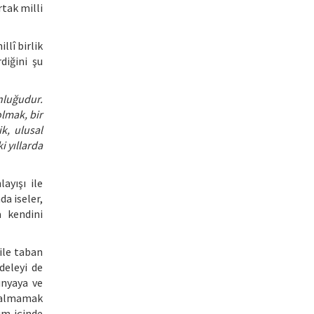
rtak milli
lî birlik
diğini şu
unluğudur.
olmak, bir
k, ulusal
i yıllarda
ayışı ile
a iseler,
a kendini
ile taban
deleyi de
ünyaya ve
 kalmamak
um içinde