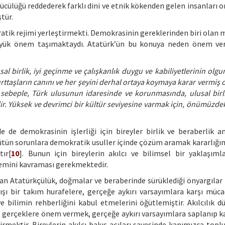
lücülüğü reddederek farklı dini ve etnik kökenden gelen insanları o
tür.
ik rejimi yerleştirmekti. Demokrasinin gereklerinden biri olan mil
 büyük önem taşımaktaydı. Atatürk’ün bu konuya neden önem ver
sal birlik, iyi geçinme ve çalışkanlık duygu ve kabiliyetlerinin olg
urttaşların canını ve her şeyini derhal ortaya koymaya karar vermiş 
 sebeple, Türk ulusunun idaresinde ve korunmasında, ulusal birli
ir. Yüksek ve devrimci bir kültür seviyesine varmak için, önümüzdek
 de demokrasinin işlerliği için bireyler birlik ve beraberlik anl
bütün sorunlara demokratik usuller içinde çözüm aramak kararlığınd
tır[
10
]. Bunun için bireylerin akılcı ve bilimsel bir yaklaşıml
önemini kavraması gerekmektedir.
lan Atatürkçülük, doğmalar ve beraberinde sürüklediği önyargılar 
ışı bir takım hurafelere, gerçeğe aykırı varsayımlara karşı müca
 bilimin rehberliğini kabul etmelerini öğütlemiştir. Akılcılık d
t gerçeklere önem vermek, gerçeğe aykırı varsayımlara saplanıp
irmektir. Bireylerin akılcı bakış açıları sayesinde kanımızca topl