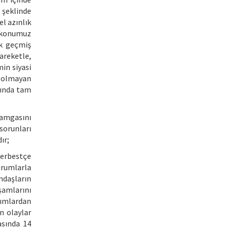
 şeklinde
l azınlık
a konumuz
ik geçmiş
areketle,
min siyasi
ş olmayan
sında tam
damgasını
sorunları
ır;
serbestçe
urumlarla
ndaşların
şamlarını
yımlardan
n olaylar
asında 14