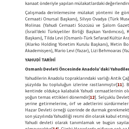
kanaat önderiyle yapılan mülakatlardaki değerlendirm
Çalışmada derinlemesine mülakat yöntemi ile görü
Cemaati Onursal Başkanı), Silvyo Ovadya (Türk Musev
Molinas (Yahudi Cemaati Sözcüsü ve Şalom Gazetes
(İsrail’deki Türkiyeliler Birliği Başkan Yardımcıs
Başkanı), Tilda Levi (Osmanlı-Türk Sefarad Kültür Ar
(Alarko Holding Yönetim Kurulu Başkanı), Metin Bon
Akademisyen), Mario Levi (Yazar), Lizi Behmoaras (Yaz
YAHUDİ TARİHİ
Osmanlı Devleti Öncesinde Anadolu’daki Yahudile
Yahudilerin Anadolu topraklarındaki varlığı Antik Ça
yüzyılda bu topluluğun izlerine rastlanmıştır[
11
]. 
kentinde oldukça kalabalık Yahudi cemaatlerinin old
yoğun temas ettikleri dönemdir[
12
]. Selçuklu Devlet
yerine getirmelerine, örf ve adetlerini sürdürmeleri
Hazar Devleti örneği üzerinde de durmak gerekmektedi
son yüzyılında Yahudiliği resmi din olarak kabul etmiş
Yahudi devleti olarak tanımlamak ve bugün sayıla
olmayacaktır[
14
]. Çünkü Hazarlarda nüfusun çok az b