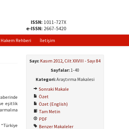
ISSN:
1011-727X
e-ISSN:
2667-5420
Hakem Rehberi
İletişim
Sayı:
Kasım 2012, Cilt XXVIII - Sayı 84
Sayfalar:
1-40
Kategori:
Araştırma Makalesi
Sonraki Makale
Özet
raberinde
ve eşitlik
Özet (English)
sarmalına
Tam Metin
PDF
 “Türkiye
Benzer Makaleler