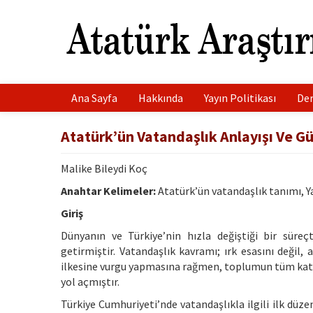
Ana Sayfa
Hakkında
Yayın Politikası
Der
Atatürk’ün Vatandaşlık Anlayışı Ve 
Malike Bileydi Koç
Anahtar Kelimeler:
Atatürk’ün vatandaşlık tanımı, Ya
Giriş
Dünyanın ve Türkiye’nin hızla değiştiği bir süre
getirmiştir. Vatandaşlık kavramı; ırk esasını değil, 
ilkesine vurgu yapmasına rağmen, toplumun tüm kat
yol açmıştır.
Türkiye Cumhuriyeti’nde vatandaşlıkla ilgili ilk dü