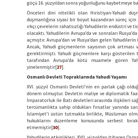
göçü 16. yüzyıldan sonra yoğunluğunu kaybetmeye ba
Önceleri dini nitelikli olan Hıristiyan-Yahudi düşm
düşmanlığına siyasi bir boyut kazandıran süreç içi
ırkçı çevrelerin rahatsızlığı Yahudilerin endüstri ve t
olacaktı. Yahudilerin Avrupa’da ve sonraları Rusya’d
açmıştır. Avrupa’dan ve Rusya’dan gelen Yahudilerin
Ancak, Yahudi göçmenlerin sayısının çok artması ve 
gerektirmişti. Yahudi göçmenlere karşı gösterilen t
tarafından Avrupa’da kötü muamele gören Yahudi
yinelenmiştir[
27
].
Osmanlı Devleti Topraklarında Yahudi Yaşamı
XVI. yüzyıl Osmanlı Devleti’nin en parlak çağı old
dönem olmuştur. Devletin maliye ve diplomatik faali
İmparatorluk ile Batı devletleri arasında ilişkileri s
tercümanlıkta sahip oldukları fırsatlar yanında sar
İslamiyet’i üstün tutmakla birlikte, Müslüman olma
hukuklarını düzenleme konusunda serbest bırak
etmemiştir[
30
].
Yahudilerin etkinlikleri, XVII. yüzyıldan itibaren Os