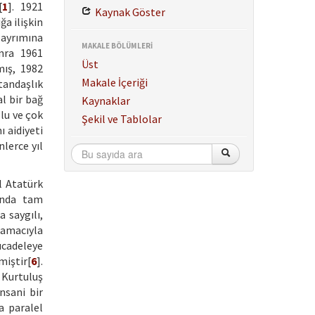
[
1
]. 1921
Kaynak Göster
ğa ilişkin
 ayrımına
MAKALE BÖLÜMLERİ
onra 1961
Üst
mış, 1982
Makale İçeriği
tandaşlık
al bir bağ
Kaynaklar
lu ve çok
Şekil ve Tablolar
 aidiyeti
nlerce yıl
l Atatürk
manda tam
 saygılı,
 amacıyla
ücadeleye
miştir[
6
].
k Kurtuluş
insani bir
a paralel