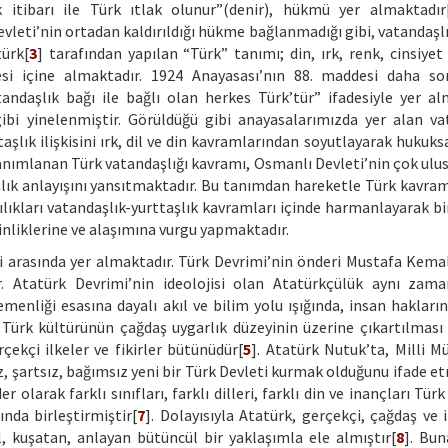
k itibarı ile Türk ıtlak olunur”(denir), hükmü yer almaktadır
vleti’nin ortadan kaldırıldığı hükme bağlanmadığı gibi, vatandaşlı
türk[
3
] tarafından yapılan “Türk” tanımı; din, ırk, renk, cinsiyet
esi içine almaktadır. 1924 Anayasası’nın 88. maddesi daha s
andaşlık bağı ile bağlı olan herkes Türk’tür” ifadesiyle yer al
bi yinelenmiştir. Görüldüğü gibi anayasalarımızda yer alan va
aşlık ilişkisini ırk, dil ve din kavramlarından soyutlayarak hukuks
anımlanan Türk vatandaşlığı kavramı, Osmanlı Devleti’nin çok ulus
şlık anlayışını yansıtmaktadır. Bu tanımdan hareketle Türk kavramı
lılıkları vatandaşlık-yurttaşlık kavramları içinde harmanlayarak bi
nliklerine ve alaşımına vurgu yapmaktadır.
ri arasında yer almaktadır. Türk Devrimi’nin önderi Mustafa Kema
r. Atatürk Devrimi’nin ideolojisi olan Atatürkçülük aynı za
enliği esasına dayalı akıl ve bilim yolu ışığında, insan haklarına
Türk kültürünün çağdaş uygarlık düzeyinin üzerine çıkartılması
çekçi ilkeler ve fikirler bütünüdür[
5
]. Atatürk Nutuk’ta, Milli M
, şartsız, bağımsız yeni bir Türk Devleti kurmak olduğunu ifade et
der olarak farklı sınıfları, farklı dilleri, farklı din ve inançları Tür
nda birleştirmiştir[
7
]. Dolayısıyla Atatürk, gerçekçi, çağdaş ve 
l, kuşatan, anlayan bütüncül bir yaklaşımla ele almıştır[
8
]. Bun