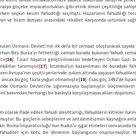
rasya göçebe imparatorlukları gibi etnik dinsel çeşitliliğe sahipt
en seçkin kesim Yahudiliği seçmişti. Hazarların Yahudiliği terc
yan ve İslam dünyası arasındaki rekabet karşısında üstünlük sağ
rulan Osmanlı Devleti’nin ilk defa bir cemaat oluşturacak sayıda 
. Orhan Bey Bursa'yı fethettiği zaman burada bulunan Yahudi cema
tir[
16
]. Ticari hayatın geliştirilmesini hedefleyen Orhan Gazi 
mkânlar tanımıştır[
17
]. İstanbul’un kazanılması ile buradaki Yah
en Avrupa’nın çeşitli yerlerinde zulüm altında yaşayan Yahudilerd
 ancak bu göç fazla yoğun olmamıştır[
18
]. Esas göç 1492’de İspa
linde Osmanlı Devleti’ne sığınmasıyla başlamıştır. Göçmenleri
dini bakımdan herhangi bir baskıyla karşılaşmayacakları düşüncesi i
 olarak ifade edilen Yahudi aleyhtarlığı, Yahudilerin kitleler hal
muştur. Bu göçlerin sebeplerini ve antisemitizmin kaynağını anl
. Roma İmparatorluğu’nun Kudüs’ü işgal etmeleri sonrasında Ya
hudiler için kötü bir dönemin başlangıcını oluşturmuştur. M