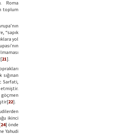
dı. Roma
en toplum
Avrupa’nın
e, “sapık
klara yol
rupası’nın
 olmaması
[
21
].
oprakları
k sığınan
 Sarfati,
etmiştir.
di göçmen
tir[
22
].
udilerden
ğu ikinci
[
24
] önde
ne Yahudi