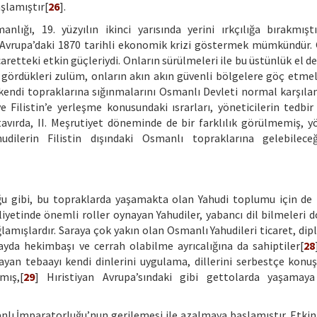
şlamıştır[
26
].
anlığı, 19. yüzyılın ikinci yarısında yerini ırkçılığa bırakmıştı
n Avrupa’daki 1870 tarihli ekonomik krizi göstermek mümkündür.
icaretteki etkin güçleriydi. Onların sürülmeleri ile bu üstünlük el d
a gördükleri zulüm, onların akın akın güvenli bölgelere göç etmel
 kendi topraklarına sığınmalarını Osmanlı Devleti normal karşıla
Filistin’e yerleşme konusundaki ısrarları, yöneticilerin tedbir
avırda, II. Meşrutiyet döneminde de bir farklılık görülmemiş, yö
lerin Filistin dışındaki Osmanlı topraklarına gelebileceği
uğu gibi, bu topraklarda yaşamakta olan Yahudi toplumu için de 
yetinde önemli roller oynayan Yahudiler, yabancı dil bilmeleri do
ağlamışlardır. Saraya çok yakın olan Osmanlı Yahudileri ticaret, di
ayda hekimbaşı ve cerrah olabilme ayrıcalığına da sahiptiler[
28
yan tebaayı kendi dinlerini uygulama, dillerini serbestçe konu
mış,[
29
] Hıristiyan Avrupa’sındaki gibi gettolarda yaşamay
manlı İmparatorluğu’nun gerilemesi ile azalmaya başlamıştır. Etkin