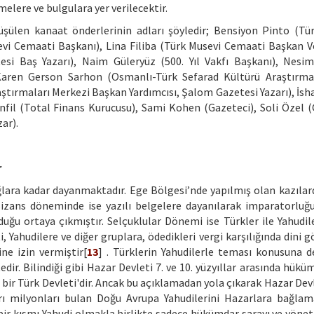
elere ve bulgulara yer verilecektir.
şülen kanaat önderlerinin adları şöyledir; Bensiyon Pinto (Tü
i Cemaati Başkanı), Lina Filiba (Türk Musevi Cemaati Başkan Vek
i Baş Yazarı), Naim Güleryüz (500. Yıl Vakfı Başkanı), Nesi
ı), Karen Gerson Sarhon (Osmanlı-Türk Sefarad Kültürü Araştırm
aştırmaları Merkezi Başkan Yardımcısı, Şalom Gazetesi Yazarı), İsh
fil (Total Finans Kurucusu), Sami Kohen (Gazeteci), Soli Özel (
ar).
r
ğlara kadar dayanmaktadır. Ege Bölgesi’nde yapılmış olan kazılard
Bizans döneminde ise yazılı belgelere dayanılarak imparatorluğ
uğu ortaya çıkmıştır. Selçuklular Dönemi ise Türkler ile Yahudil
i, Yahudilere ve diğer gruplara, ödedikleri vergi karşılığında dini g
ne izin vermiştir[
13
] . Türklerin Yahudilerle teması konusuna d
r. Bilindiği gibi Hazar Devleti 7. ve 10. yüzyıllar arasında hükü
 bir Türk Devleti'dir. Ancak bu açıklamadan yola çıkarak Hazar Devl
rı milyonları bulan Doğu Avrupa Yahudilerini Hazarlara bağla
ir kısmı Yahudi olmakla birlikte sadece hükümdar sarayı ve yöneti