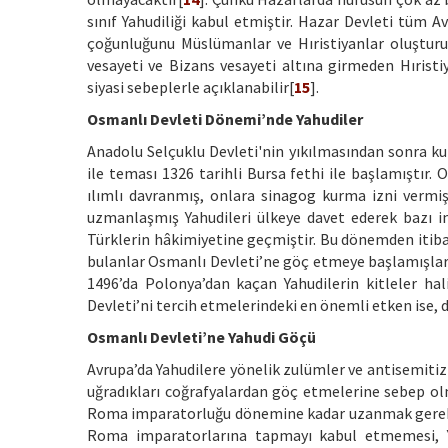
sınıf Yahudiliği kabul etmiştir. Hazar Devleti tüm Av
çoğunluğunu Müslümanlar ve Hıristiyanlar oluştururk
vesayeti ve Bizans vesayeti altına girmeden Hıristi
siyasi sebeplerle açıklanabilir[
15
].
Osmanlı Devleti Dönemi’nde Yahudiler
Anadolu Selçuklu Devleti'nin yıkılmasından sonra ku
ile teması 1326 tarihli Bursa fethi ile başlamıştır
ılımlı davranmış, onlara sinagog kurma izni vermiş
uzmanlaşmış Yahudileri ülkeye davet ederek bazı i
Türklerin hâkimiyetine geçmiştir. Bu dönemden itibar
bulanlar Osmanlı Devleti’ne göç etmeye başlamışlar
1496’da Polonya’dan kaçan Yahudilerin kitleler ha
Devleti’ni tercih etmelerindeki en önemli etken ise, 
Osmanlı Devleti’ne Yahudi Göçü
Avrupa’da Yahudilere yönelik zulümler ve antisemitizm
uğradıkları coğrafyalardan göç etmelerine sebep ol
Roma imparatorluğu dönemine kadar uzanmak gerekir
Roma imparatorlarına tapmayı kabul etmemesi, Ya