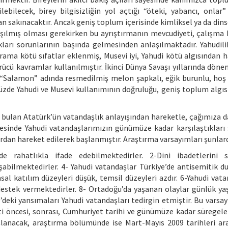
bilecek, birey bilgisizliğin yol açtığı “öteki, yabancı, onlar”
 sakınacaktır. Ancak geniş toplum içerisinde kimliksel ya da dinse
aşılmış olması gerekirken bu ayrıştırmanın mevcudiyeti, çalışm
kları sorunlarının başında gelmesinden anlaşılmaktadır. Yahudil
vrama kötü sıfatlar eklenmiş, Musevi iyi, Yahudi kötü algısından h
rücü kavramlar kullanılmıştır. İkinci Dünya Savaşı yıllarında döne
 “Salamon” adında resmedilmiş melon şapkalı, eğik burunlu, ho
müzde Yahudi ve Musevi kullanımının doğruluğu, geniş toplum algı
 bulan Atatürk’ün vatandaşlık anlayışından hareketle, çağımıza 
esinde Yahudi vatandaşlarımızın günümüze kadar karşılaştıkları 
dan hareket edilerek başlanmıştır. Araştırma varsayımları şunlard
e’de rahatlıkla ifade edebilmektedirler. 2-Dini ibadetlerini 
şabilmektedirler. 4- Yahudi vatandaşlar Türkiye’de antisemitik d
sal katılım düzeyleri düşük, temsil düzeyleri azdır. 6-Yahudi vata
ne destek vermektedirler. 8- Ortadoğu’da yaşanan olaylar günlük ya
’deki yansımaları Yahudi vatandaşları tedirgin etmiştir. Bu varsa
i öncesi, sonrası, Cumhuriyet tarihi ve günümüze kadar süregele
şlanacak, araştırma bölümünde ise Mart-Mayıs 2009 tarihleri ar