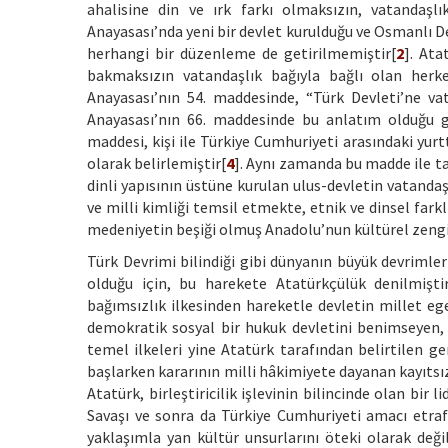
ahalisine din ve ırk farkı olmaksızın, vatandaşlı
Anayasası’nda yeni bir devlet kurulduğu ve Osmanlı De
herhangi bir düzenleme de getirilmemiştir[
2
]. Ata
bakmaksızın vatandaşlık bağıyla bağlı olan herk
Anayasası’nın 54. maddesinde, “Türk Devleti’ne vat
Anayasası’nın 66. maddesinde bu anlatım olduğu gi
maddesi, kişi ile Türkiye Cumhuriyeti arasındaki yurtt
olarak belirlemiştir[
4
]. Aynı zamanda bu madde ile t
dinli yapısının üstüne kurulan ulus-devletin vatanda
ve milli kimliği temsil etmekte, etnik ve dinsel fark
medeniyetin beşiği olmuş Anadolu’nun kültürel zengi
Türk Devrimi bilindiği gibi dünyanın büyük devrimle
olduğu için, bu harekete Atatürkçülük denilmişti
bağımsızlık ilkesinden hareketle devletin millet egem
demokratik sosyal bir hukuk devletini benimseyen, 
temel ilkeleri yine Atatürk tarafından belirtilen ger
başlarken kararının milli hâkimiyete dayanan kayıtsız
Atatürk, birleştiricilik işlevinin bilincinde olan bir li
Savaşı ve sonra da Türkiye Cumhuriyeti amacı etrafı
yaklaşımla yan kültür unsurlarını öteki olarak deği