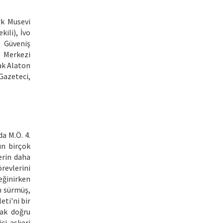
rk Musevi
ili), İvo
m Güveniş
a Merkezi
ak Alaton
Gazeteci,
a M.Ö. 4.
un birçok
erin daha
örevlerini
eğinirken
m sürmüş,
eti'ni bir
mak doğru
ci-askeri