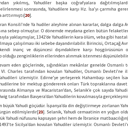
ndan yıkılmış, Yahudiler başka coğrafyalara dağıtılmışlar
elirlenmesi sonrasında, Yahudilere karşı Hz. İsa’yı çarmıha ger
 arttırmıştı[
20
].
atran Konsili’nde Ya hudiler aleyhine alınan kararlar, dalga dalga 
asına sebep olmuştur. O dönemde meydana gelen bütün felaketler
yla yaklaşmışlar, 1342’de Yahudilerin kara ölüm, veba gibi hastalı
lmaya çalışılması iki sebebe dayandırılabilir. Birincisi, Ortaçağ Av
n kendi inanç ve düşüncesi dışındakilere karşı hoşgörüsünün
ahip olduğu zenginliklerin ellerinden alınmak istenmesi düşünülebilir
devam eden göçlerinde, sığındıkları mekânlar genelde Osmanlı t
VI. Charles tarafından kovulan Yahudiler, Osmanlı Devleti’ne il
dileri izlemiştir. Edirne’ye yerleşerek Hahambaşı seçilen İsac
ahudilerine bir mektup göndererek onları Türk topraklarına davet 
nrasında Almanya ve Macaristan’dan, Selanik’e çok sayıda Yahu
udwig tarafından Bavyera’dan Yahudilerin kovulmasıyla gerçekleşmiş
n büyük Yahudi göçüdür. İspanya’da din değiştirmeye zorlanan Yah
ürgün edilmişlerdir[
23
]. Selanik, Yahudi cemaatinin en yoğun oldu
üyük Yahudi nüfusunu kapsayan şehri hem de İbranice matbaacılığın
1493’te Sicilya’dan kovulan Yahudiler izlemiştir. Osmanlı Devleti’