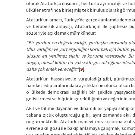
olarak Atatürkçü düşünce, her türlü ayrımcılığı ve bö
ülküler etrafında birleşmiş tek bir ulus olarak görmüş
Atatürk’ün amacı, Türkiye’de gerçek anlamda demokrat
ve beraberlik anlayışı, Atatürk için de şüphesiz
sözleriyle açıklamak mümkündür;
“Bir yurdun en değerli varlığı, yurttaşlar arasında ulu
Ulus varlığını ve yurt erginliğini korumak için bütün y
ulusun en yenilmez silahı ve koruma vasıtasıdır. Bu
duygu, ulusal kültür en yüksekte göz diktiğimiz ideald
daha çok emek vereceğiz”
[
9
].
Atatürk’ün hassasiyetle vurguladığı gibi, günümüzde
hareket edip aralarındaki ayrılıklar ne olursa olsun 
o ülkede demokrasi sağlıklı bir şekilde yaşayacak
geliştirmesi ve bilginin gerekliliğinin ve değerinin 
Akıl ve bilime dayanan ve dinamik bir yapıya sahip o
tabana zıtlık oluşturduğu gibi, aynı zamanda akıl d
öngörmektedir. Atatürk manevi mirasçılarına akıl ve
evrene akıl gözü ile bakıp anlamaya çalışmak, somu
ve var olan gerçekleri objektif bir şekilde değerlend