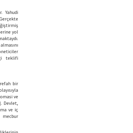
r. Yahudi
 Gerçekte
eğiştirmiş
erine yol
maktaydı.
 almasını
neticiler
 teklifi
refah bir
layısıyla
plomasi ve
]. Devlet,
şma ve iç
a mecbur
liklerinin