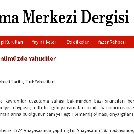
gi Kurulları
Yayın İlkeleri
Etik İlkeler
Yazar Rehberi
Günümüzde Yahudiler
hudi Tarihi, Türk Yahudileri
çte kavramlar uygulama sahası bakımından bazı sıkıntıları be
aidiyet duygusu, milli his gibi yansımaları içinde barındırmasına 
manlarına bu olgunun tam yerleştirilememiş olması, önyargılar 
zenleme 1924 Anayasasında yapılmıştır. Anayasanın 88. maddesinde,