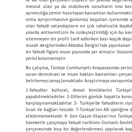
mevcut olan ya da olabilecek sorunların önü kesile
ayrımcılığa zemin hazırlayan kavramları kullanmaktan
olma ayrıştırmasının günümüz koşulları içerisinde 
olan Yahudi vatandaşların en çok rahatsızlık duydu
yılarda antisemitizm ile özdeşleştirildiği için bu ka
istenmeyen bir profil tarif edilirken bazı küçük düşü
mizah dergilerinden Akbaba Dergisi’nde yayınlanan
bir Yahudi figürü insan şuurunda yer almıştır. Günü
yerini bulamamıştır.
Bu çalışma, Türkiye Cumhuriyeti Anayasasında yerini
vuran demokrasi ve insan hakları kavramları çerçev
belirlemeyi amaçlamaktadır. Araştırmaya varsayımlar
1-Yahudiler kültürel, dinsel kimliklerini Türkiy
yapabilmektedirler. 3-Dillerini günlük hayatta konu
karşılaşmamaktadırlar. 5- Türkiye’de Yahudilerin siya
İsrail ile bağları hissidir. 7-Türkiye’nin AB üyeliği
etkilememektedir. 9- Son Gazze Olayları’nın Türkiye
hareketle çalışmaya Yahudi tarihinin Osmanlı Devlet
çerçevesinde kısa bir değerlendirmesi yapılarak ba