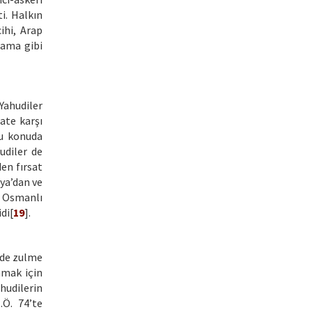
i. Halkın
ihi, Arap
lama gibi
Yahudiler
ate karşı
bu konuda
udiler de
en fırsat
nya’dan ve
n Osmanlı
di[
19
].
inde zulme
amak için
hudilerin
.Ö. 74’te