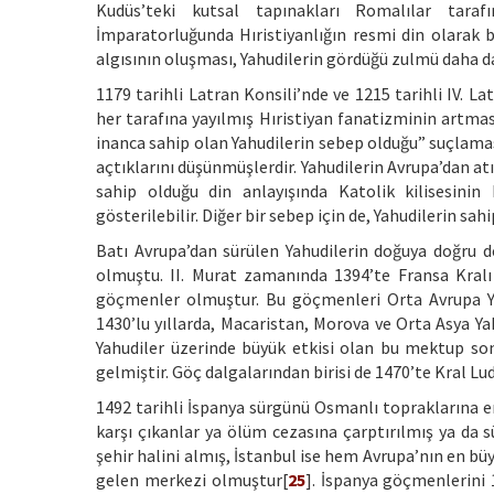
Kudüs’teki kutsal tapınakları Romalılar tarafı
İmparatorluğunda Hıristiyanlığın resmi din olarak b
algısının oluşması, Yahudilerin gördüğü zulmü daha da
1179 tarihli Latran Konsili’nde ve 1215 tarihli IV. L
her tarafına yayılmış Hıristiyan fanatizminin artm
inanca sahip olan Yahudilerin sebep olduğu” suçlaması
açtıklarını düşünmüşlerdir. Yahudilerin Avrupa’dan atı
sahip olduğu din anlayışında Katolik kilisesini
gösterilebilir. Diğer bir sebep için de, Yahudilerin s
Batı Avrupa’dan sürülen Yahudilerin doğuya doğru 
olmuştu. II. Murat zamanında 1394’te Fransa Kralı 
göçmenler olmuştur. Bu göçmenleri Orta Avrupa Yahu
1430’lu yıllarda, Macaristan, Morova ve Orta Asya Y
Yahudiler üzerinde büyük etkisi olan bu mektup so
gelmiştir. Göç dalgalarından birisi de 1470’te Kral L
1492 tarihli İspanya sürgünü Osmanlı topraklarına e
karşı çıkanlar ya ölüm cezasına çarptırılmış ya da s
şehir halini almış, İstanbul ise hem Avrupa’nın en b
gelen merkezi olmuştur[
25
]. İspanya göçmenlerini 