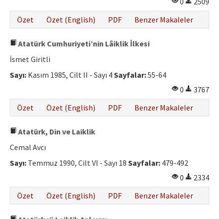
0
2509
Özet
Özet (English)
PDF
Benzer Makaleler
Atatürk Cumhuriyeti’nin Lâiklik İlkesi
İsmet Giritli
Sayı:
Kasım 1985, Cilt II - Sayı 4
Sayfalar:
55-64
0
3767
Özet
Özet (English)
PDF
Benzer Makaleler
Atatürk, Din ve Laiklik
Cemal Avcı
Sayı:
Temmuz 1990, Cilt VI - Sayı 18
Sayfalar:
479-492
0
2334
Özet
Özet (English)
PDF
Benzer Makaleler