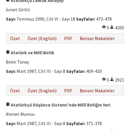
Atatürkçü Laiklik Anlayışı
İsmet Giritli
Sayı:
Temmuz 1990, Cilt VI - Sayı 18
Sayfalar:
473-478
0
4205
Özet
Özet (English)
PDF
Benzer Makaleler
Atatürk ve Millî Birlik
Bekir Tünay
Sayı:
Mart 1987, Cilt III - Sayı 8
Sayfalar:
409-420
0
2921
Özet
Özet (English)
PDF
Benzer Makaleler
Atatürkçü Düşünce Sistemi’nde Millî Birliğin Yeri
Ahmet Mumcu
Sayı:
Mart 1987, Cilt III - Sayı 8
Sayfalar:
371-378