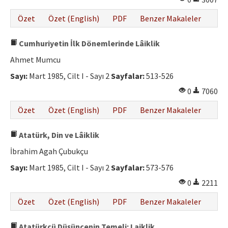
Özet
Özet (English)
PDF
Benzer Makaleler
Cumhuriyetin İlk Dönemlerinde Lâiklik
Ahmet Mumcu
Sayı:
Mart 1985, Cilt I - Sayı 2
Sayfalar:
513-526
0
7060
Özet
Özet (English)
PDF
Benzer Makaleler
Atatürk, Din ve Lâiklik
İbrahim Agah Çubukçu
Sayı:
Mart 1985, Cilt I - Sayı 2
Sayfalar:
573-576
0
2211
Özet
Özet (English)
PDF
Benzer Makaleler
Atatürkçü Düşüncenin Temeli: Laiklik