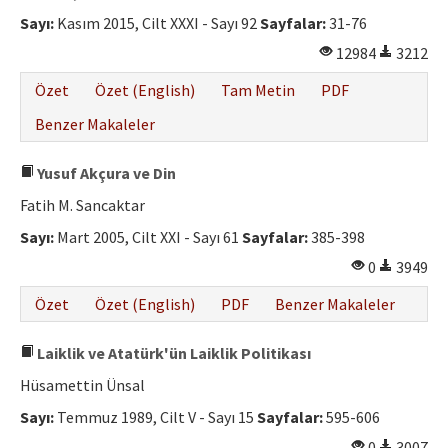
Etik İlkeler
Sayı:
Kasım 2015, Cilt XXXI - Sayı 92
Sayfalar:
31-76
Yazar Rehberi
12984
3212
Hakem Rehberi
Özet
Özet (English)
Tam Metin
PDF
İletişim
Benzer Makaleler
Yusuf Akçura ve Din
Fatih M. Sancaktar
Sayı:
Mart 2005, Cilt XXI - Sayı 61
Sayfalar:
385-398
0
3949
Özet
Özet (English)
PDF
Benzer Makaleler
Laiklik ve Atatürk'ün Laiklik Politikası
Hüsamettin Ünsal
Sayı:
Temmuz 1989, Cilt V - Sayı 15
Sayfalar:
595-606
0
3007