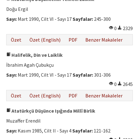
Doğu Ergil
Sayı:
Mart 1990, Cilt VI - Sayı 17
Sayfalar:
245-300
0
2329
Özet
Özet (English)
PDF
Benzer Makaleler
Halifelik, Din ve Laiklik
İbrahim Agah Çubukçu
Sayı:
Mart 1990, Cilt VI - Sayı 17
Sayfalar:
301-306
0
2645
Özet
Özet (English)
PDF
Benzer Makaleler
Atatürkçü Düşünce Işığında Millî Birlik
Muzaffer Erendil
Sayı:
Kasım 1985, Cilt II - Sayı 4
Sayfalar:
121-162