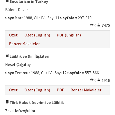
Secularism in Turkey
Bülent Daver
Sayı:
Mart 1988, Cilt IV - Sayı 11
Sayfalar:
297-310
0
7470
Özet
Özet (English)
PDF (English)
Benzer Makaleler
Lâiklik ve Din İlişkileri
Neşet Çağatay
Sayı:
Temmuz 1988, Cilt IV - Sayı 12
Sayfalar:
557-566
0
1916
Özet
Özet (English)
PDF
Benzer Makaleler
Türk Hukuk Devrimi ve Lâiklik
Zeki Hafızoğulları