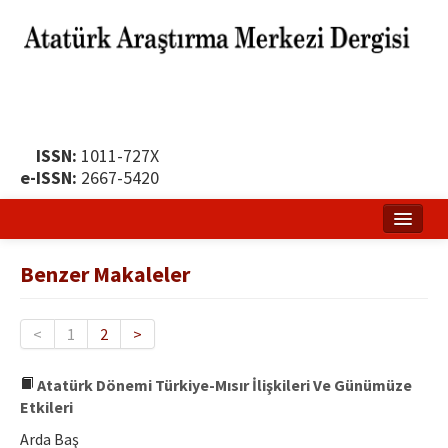
ISSN:
1011-727X
e-ISSN:
2667-5420
Ana Sayfa
Benzer Makaleler
Hakkında
Yayın Politikası
<
1
2
>
Dergi Kurulları
Atatürk Dönemi Türkiye-Mısır İlişkileri Ve Günümüze
Etkileri
Yayın İlkeleri
Arda Baş