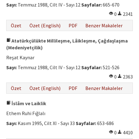
Sayı:
Temmuz 1988, Cilt IV - Sayı 12
Sayfalar:
665-670
0
2341
Özet
Özet (English)
PDF
Benzer Makaleler
Atatürkçülükte Millileşme, Lâikleşme, Çağdaşlaşma
(Medeniyetçilik)
Reşat Kaynar
Sayı:
Temmuz 1988, Cilt IV - Sayı 12
Sayfalar:
521-526
0
2363
Özet
Özet (English)
PDF
Benzer Makaleler
İslâm ve Laiklik
Ethem Ruhi Fığlalı
Sayı:
Kasım 1995, Cilt XI - Sayı 33
Sayfalar:
653-686
0
4410