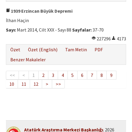
1939 Erzincan Büyük Depremi
İlhan Haçin
Sayı:
Mart 2014, Cilt XXX - Sayı 88
Sayfalar:
37-70
227296
4173
Özet
Özet (English)
Tam Metin
PDF
Benzer Makaleler
<<
<
1
2
3
4
5
6
7
8
9
10
11
12
>
>>
Atatürk Araştırma Merkezi Başkanlığı
. 2026