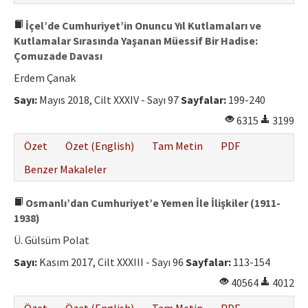
İçel’de Cumhuriyet’in Onuncu Yıl Kutlamaları ve
Kutlamalar Sırasında Yaşanan Müessif Bir Hadise:
Çomuzade Davası
Erdem Çanak
Sayı:
Mayıs 2018, Cilt XXXIV - Sayı 97
Sayfalar:
199-240
6315
3199
Özet
Özet (English)
Tam Metin
PDF
Benzer Makaleler
Osmanlı’dan Cumhuriyet’e Yemen İle İlişkiler (1911-
1938)
Ü. Gülsüm Polat
Sayı:
Kasım 2017, Cilt XXXIII - Sayı 96
Sayfalar:
113-154
40564
4012