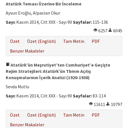
Atatürk Teması Üzerine Bir İnceleme
Aysun Eroğlu, Alpaslan Okur
Sayı:
Kasım 2014, Cilt XXX - Sayı 90
Sayfalar:
115-136
6257
6045
Özet
Özet (English)
Tam Metin
PDF
Benzer Makaleler
Atatürk’ün Meşrutiyet’ten Cumhuriyet’e Geçişte
Rejim Stratejileri: Atatürk’ün Tbmm Açılış
Konuşmalarının İçerik Analizi (1920-1938)
Sevda Mutlu
Sayı:
Kasım 2014, Cilt XXX - Sayı 90
Sayfalar:
83-114
11611
10797
Özet
Özet (English)
Tam Metin
PDF
Benzer Makaleler