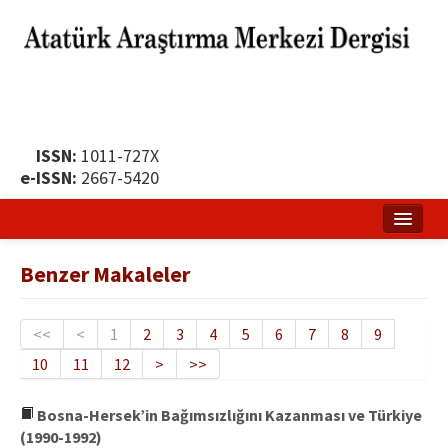
ISSN:
1011-727X
e-ISSN:
2667-5420
Ana Sayfa
Benzer Makaleler
Hakkında
Yayın Politikası
<<
<
1
2
3
4
5
6
7
8
9
10
11
12
>
>>
Dergi Kurulları
Yayın İlkeleri
Bosna-Hersek’in Bağımsızlığını Kazanması ve Türkiye
(1990-1992)