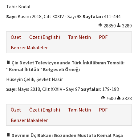
Etik İlkeler
Tahir Kodal
Yazar Rehberi
Sayı:
Kasım 2018, Cilt XXXIV - Sayı 98
Sayfalar:
411-444
28850
3289
Hakem Rehberi
Özet
Özet (English)
Tam Metin
PDF
İletişim
Benzer Makaleler
Çin Devlet Televizyonunda Türk İnkilâbının Temsili:
“Kemal İhtilâli” Belgeseli Örneği
Hüseyin Çelik, Şevket Nasir
Sayı:
Mayıs 2018, Cilt XXXIV - Sayı 97
Sayfalar:
179-198
7600
3328
Özet
Özet (English)
Tam Metin
PDF
Benzer Makaleler
Devrinin Üç Bakanı Gözünden Mustafa Kemal Paşa