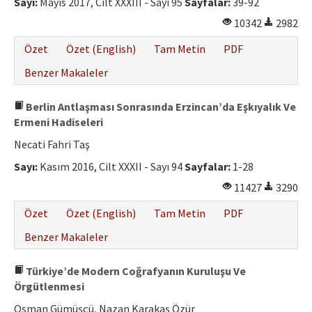
Sayı:
Mayıs 2017, Cilt XXXIII - Sayı 95
Sayfalar:
39-92
10342
2982
Özet
Özet (English)
Tam Metin
PDF
Benzer Makaleler
Berlin Antlaşması Sonrasında Erzincan’da Eşkıyalık Ve
Ermeni Hadiseleri
Necati Fahri Taş
Sayı:
Kasım 2016, Cilt XXXII - Sayı 94
Sayfalar:
1-28
11427
3290
Özet
Özet (English)
Tam Metin
PDF
Benzer Makaleler
Türkiye’de Modern Coğrafyanın Kuruluşu Ve
Örgütlenmesi
Osman Gümüşçü, Nazan Karakaş Özür