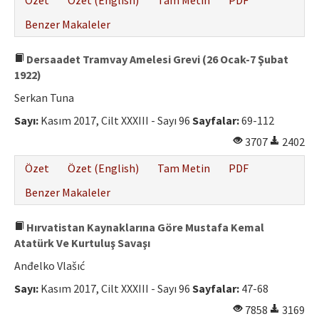
Özet
Özet (English)
Tam Metin
PDF
Benzer Makaleler
Dersaadet Tramvay Amelesi Grevi (26 Ocak-7 Şubat
1922)
Serkan Tuna
Sayı:
Kasım 2017, Cilt XXXIII - Sayı 96
Sayfalar:
69-112
3707
2402
Özet
Özet (English)
Tam Metin
PDF
Benzer Makaleler
Hırvatistan Kaynaklarına Göre Mustafa Kemal
Atatürk Ve Kurtuluş Savaşı
Anđelko Vlašıć
Sayı:
Kasım 2017, Cilt XXXIII - Sayı 96
Sayfalar:
47-68
7858
3169