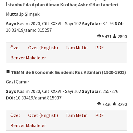
İstanbul’da Açılan Alman Kızılhaç Askerî Hastaneleri
Muttalip Şi̇mşek
Sayı:
Kasım 2020, Cilt XXXVI - Sayı 102
Sayfalar:
37-76
DOI:
10.33419/aamd.815257
5431
2890
Özet
Özet (English)
Tam Metin
PDF
Benzer Makaleler
TBMM’de Ekonomik Gündem: Rus Altınları (1920-1922)
Gazi Çamur
Sayı:
Kasım 2020, Cilt XXXVI - Sayı 102
Sayfalar:
255-276
DOI:
10.33419/aamd.815937
7336
3290
Özet
Özet (English)
Tam Metin
PDF
Benzer Makaleler