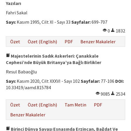
Etik İlkeler
Yazıları
Fahri Sakal
Yazar Rehberi
Sayı:
Kasım 1995, Cilt XI - Sayı 33
Sayfalar:
699-707
Hakem Rehberi
0
1832
İletişim
Özet
Özet (English)
PDF
Benzer Makaleler
Majestelerinin Sadık Askerleri: Çanakkale
Cephesi’nde Büyük Britanya’ya Bağlı Birlikler
Resul Babaoğlu
Sayı:
Kasım 2020, Cilt XXXVI - Sayı 102
Sayfalar:
77-106
DOI:
10.33419/aamd.815784
9085
2534
Özet
Özet (English)
Tam Metin
PDF
Benzer Makaleler
Birinci Dünya Savaşı Esnasında Erzincan, Bağdat Ve