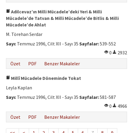
Adilcevaz’ın Milli Mücadele’deki Yeri & Milli
Mücadele’de Tatvan & Milli Mücadele’de Bitlis & Milli
Mücadele’de Ahlat
M. Törehan Serdar
Sayı:
Temmuz 1996, Cilt XII - Sayı 35
Sayfalar:
539-552
0
2932
Özet
PDF
Benzer Makaleler
Millî Mücadele Döneminde Tokat
Leyla Kaplan
Sayı:
Temmuz 1996, Cilt XII - Sayı 35
Sayfalar:
581-587
0
4966
Özet
PDF
Benzer Makaleler
<<
<
1
2
3
4
5
6
7
8
9