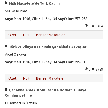
Milli Mücadele'de Türk Kadını
Şerika Kurnaz
Sayı:
Mart 1996, Cilt XII - Sayı 34
Sayfalar:
257-268
0
3484
Özet
PDF
Benzer Makaleler
Türk ve Dünya Basınında Çanakkale Savaşları
Yücel Özkaya
Sayı:
Mart 1996, Cilt XII - Sayı 34
Sayfalar:
295-313
0
3729
Özet
PDF
Benzer Makaleler
Çanakkale'deki Komutan ile Modern Türkiye
Cumhuriyeti'ne
Hüsamettin Öztürk