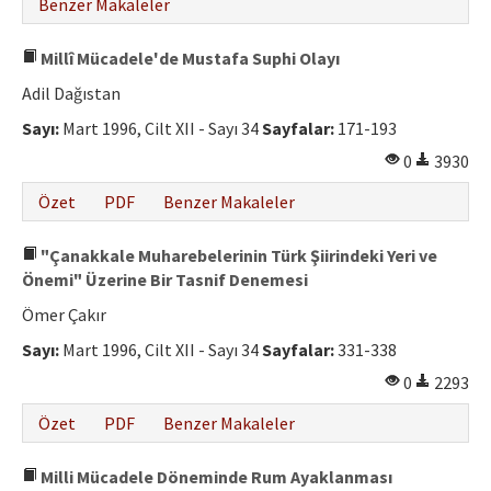
Benzer Makaleler
Millî Mücadele'de Mustafa Suphi Olayı
Adil Dağıstan
Sayı:
Mart 1996, Cilt XII - Sayı 34
Sayfalar:
171-193
0
3930
Özet
PDF
Benzer Makaleler
"Çanakkale Muharebelerinin Türk Şiirindeki Yeri ve
Önemi" Üzerine Bir Tasnif Denemesi
Ömer Çakır
Sayı:
Mart 1996, Cilt XII - Sayı 34
Sayfalar:
331-338
0
2293
Özet
PDF
Benzer Makaleler
Milli Mücadele Döneminde Rum Ayaklanması