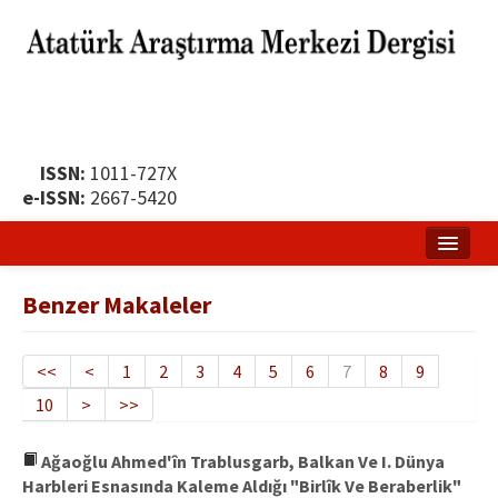
ISSN:
1011-727X
e-ISSN:
2667-5420
Ana Sayfa
Benzer Makaleler
Hakkında
Yayın Politikası
<<
<
1
2
3
4
5
6
7
8
9
10
>
>>
Dergi Kurulları
Yayın İlkeleri
Ağaoğlu Ahmed'în Trablusgarb, Balkan Ve I. Dünya
Harbleri Esnasında Kaleme Aldığı "Birlîk Ve Beraberlik"