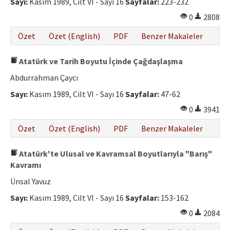
Sayı:
Kasım 1989, Cilt VI - Sayı 16
Sayfalar:
223-232
0
2808
Özet
Özet (English)
PDF
Benzer Makaleler
Atatürk ve Tarih Boyutu İçinde Çağdaşlaşma
Abdurrahman Çaycı
Sayı:
Kasım 1989, Cilt VI - Sayı 16
Sayfalar:
47-62
0
3941
Özet
Özet (English)
PDF
Benzer Makaleler
Atatürk'te Ulusal ve Kavramsal Boyutlarıyla "Barış"
Kavramı
Ünsal Yavuz
Sayı:
Kasım 1989, Cilt VI - Sayı 16
Sayfalar:
153-162
0
2084