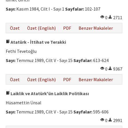
Etik İlkeler
Sayı:
Kasım 1984, Cilt I - Sayı 1
Sayfalar:
102-107
Yazar Rehberi
0
2711
Hakem Rehberi
Özet
Özet (English)
PDF
Benzer Makaleler
İletişim
Atatürk - İttihat ve Terakki
Fethi Tevetoğlu
Sayı:
Temmuz 1989, Cilt V - Sayı 15
Sayfalar:
613-624
0
9367
Özet
Özet (English)
PDF
Benzer Makaleler
Laiklik ve Atatürk'ün Laiklik Politikası
Hüsamettin Ünsal
Sayı:
Temmuz 1989, Cilt V - Sayı 15
Sayfalar:
595-606
0
2991