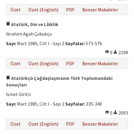
Özet
Özet (English)
PDF
Benzer Makaleler
Atatürk, Din ve Lâiklik
İbrahim Agah Çubukçu
Sayı:
Mart 1985, Cilt I - Sayı 2
Sayfalar:
573-576
0
2198
Özet
Özet (English)
PDF
Benzer Makaleler
Atatürkçü Çağdaşlaşmanın Türk Toplumundaki
Sonuçları
İsmet Giritli
Sayı:
Mart 1985, Cilt I - Sayı 2
Sayfalar:
335-340
0
2093
Özet
Özet (English)
PDF
Benzer Makaleler