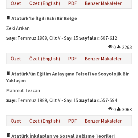
Özet
Özet (English)
PDF
Benzer Makaleler
Atatürk'le İlgili Eski Bir Belge
Zeki Arıkan
Sayı:
Temmuz 1989, Cilt V - Sayı 15
Sayfalar:
607-612
0
2263
Özet
Özet (English)
PDF
Benzer Makaleler
Atatürk'ün Eğitim Anlayışına Felsefi ve Sosyolojik Bir
Yaklaşım
Mahmut Tezcan
Sayı:
Temmuz 1989, Cilt V - Sayı 15
Sayfalar:
557-594
0
3063
Özet
Özet (English)
PDF
Benzer Makaleler
Atatürk İnkılapları ve Sosyal Değişme Teorileri