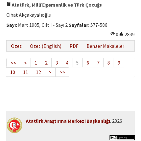
Atatürk, Millî Egemenlik ve Türk Çocuğu
Cihat Akçakayalıoğlu
Sayı:
Mart 1985, Cilt I - Sayı 2
Sayfalar:
577-586
0
2839
Özet
Özet (English)
PDF
Benzer Makaleler
<<
<
1
2
3
4
5
6
7
8
9
10
11
12
>
>>
Atatürk Araştırma Merkezi Başkanlığı
. 2026