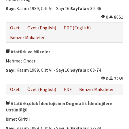
Sayı:
Kasım 1989, Cilt VI - Sayı 16
Sayfalar:
39-46
0
8051
Özet
Özet (English)
PDF (English)
Benzer Makaleler
Atatürk ve Müzeler
Mehmet Önder
Sayı:
Kasım 1989, Cilt VI - Sayı 16
Sayfalar:
63-74
0
3255
Özet
Özet (English)
PDF
Benzer Makaleler
Atatürkçülük İdeolojisinin Dogmatik İdeolojilere
Üstünlüğü
İsmet Giritli
Sayı:
Kasım 1989, Cilt VI - Sayı 16
Sayfalar:
27-38