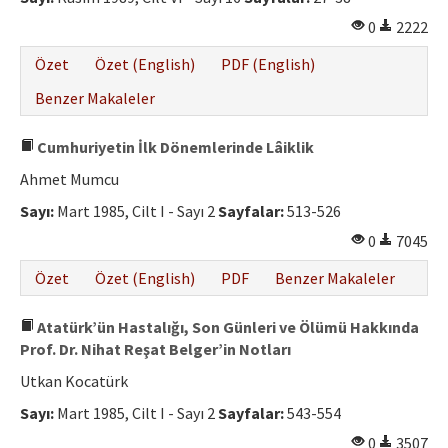
0
2222
Özet
Özet (English)
PDF (English)
Benzer Makaleler
Cumhuriyetin İlk Dönemlerinde Lâiklik
Ahmet Mumcu
Sayı:
Mart 1985, Cilt I - Sayı 2
Sayfalar:
513-526
0
7045
Özet
Özet (English)
PDF
Benzer Makaleler
Atatürk’ün Hastalığı, Son Günleri ve Ölümü Hakkında
Prof. Dr. Nihat Reşat Belger’in Notları
Utkan Kocatürk
Sayı:
Mart 1985, Cilt I - Sayı 2
Sayfalar:
543-554
0
3507