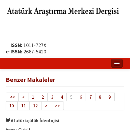
ISSN:
1011-727X
e-ISSN:
2667-5420
Ana Sayfa
Benzer Makaleler
Hakkında
Yayın Politikası
<<
<
1
2
3
4
5
6
7
8
9
10
11
12
>
>>
Dergi Kurulları
Yayın İlkeleri
Atatürkçülük İdeolojisi
İsmet Giritli