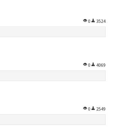
0
3524
0
4069
0
2549