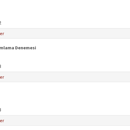
2
er
orumlama Denemesi
8
er
8
er