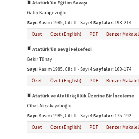
Atatürk’ün Eğitim Savaşı
Galip Karagözoğlu
Sayı:
Kasım 1985, Cilt II - Sayı 4
Sayfalar:
193-214
Özet
Özet (English)
PDF
Benzer Makalel
Atatürk’ün Sevgi Felsefesi
Bekir Tünay
Sayı:
Kasım 1985, Cilt II - Sayı 4
Sayfalar:
163-174
Özet
Özet (English)
PDF
Benzer Makalel
Atatürk ve Atatürkçülük Üzerine Bir İnceleme
Cihat Akçakayalıoğlu
Sayı:
Kasım 1985, Cilt II - Sayı 4
Sayfalar:
175-192
Özet
Özet (English)
PDF
Benzer Makalel