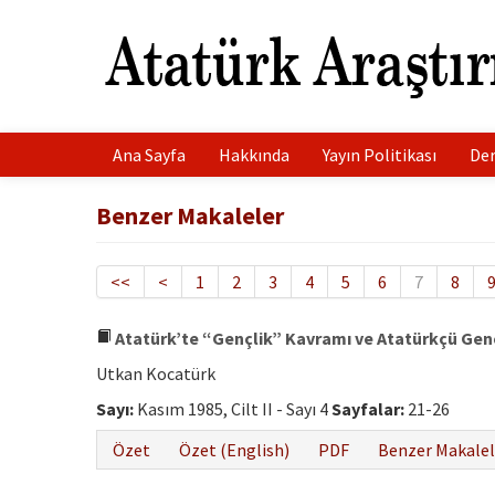
Ana Sayfa
Hakkında
Yayın Politikası
Der
Benzer Makaleler
<<
<
1
2
3
4
5
6
7
8
Atatürk’te “Gençlik” Kavramı ve Atatürkçü Gençl
Utkan Kocatürk
Sayı:
Kasım 1985, Cilt II - Sayı 4
Sayfalar:
21-26
Özet
Özet (English)
PDF
Benzer Makalel