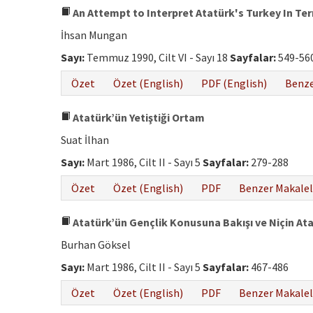
An Attempt to Interpret Atatürk's Turkey In Te
İhsan Mungan
Sayı:
Temmuz 1990, Cilt VI - Sayı 18
Sayfalar:
549-56
Özet
Özet (English)
PDF (English)
Benze
Atatürk’ün Yetiştiği Ortam
Suat İlhan
Sayı:
Mart 1986, Cilt II - Sayı 5
Sayfalar:
279-288
Özet
Özet (English)
PDF
Benzer Makalel
Atatürk’ün Gençlik Konusuna Bakışı ve Niçin At
Burhan Göksel
Sayı:
Mart 1986, Cilt II - Sayı 5
Sayfalar:
467-486
Özet
Özet (English)
PDF
Benzer Makalel