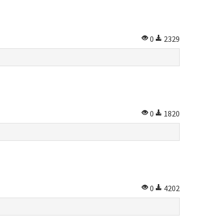
0
2329
0
1820
0
4202