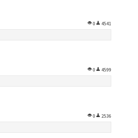
0
4541
0
4599
0
2536