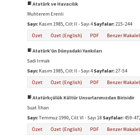
Atatürk ve Havacılık
Muhterem Erenli
Sayı:
Kasım 1985, Cilt II - Sayı 4
Sayfalar:
215-244
Özet
Özet (English)
PDF
Benzer Makalel
Atatürk’ün Dünyadaki Yankıları
Sadi Irmak
Sayı:
Kasım 1985, Cilt II - Sayı 4
Sayfalar:
27-54
Özet
Özet (English)
PDF
Benzer Makalel
Atatürkçülük Kültür Unsurlarımızdan Birisidir
Suat İlhan
Sayı:
Temmuz 1990, Cilt VI - Sayı 18
Sayfalar:
459-47
Özet
Özet (English)
PDF
Benzer Makalel