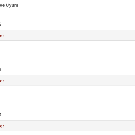
k ve Uyum
6
er
8
er
4
er