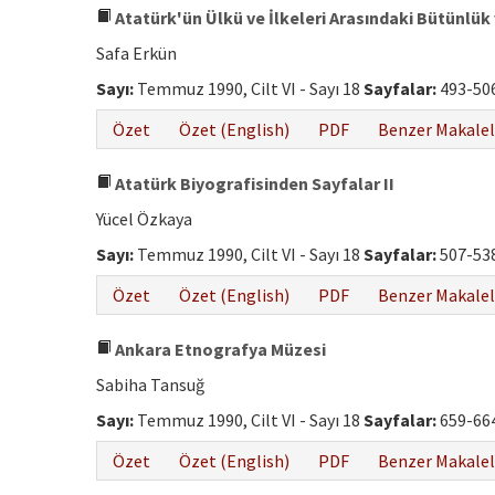
Atatürk'ün Ülkü ve İlkeleri Arasındaki Bütünlü
Safa Erkün
Sayı:
Temmuz 1990, Cilt VI - Sayı 18
Sayfalar:
493-50
Özet
Özet (English)
PDF
Benzer Makalel
Atatürk Biyografisinden Sayfalar II
Yücel Özkaya
Sayı:
Temmuz 1990, Cilt VI - Sayı 18
Sayfalar:
507-53
Özet
Özet (English)
PDF
Benzer Makalel
Ankara Etnografya Müzesi
Sabiha Tansuğ
Sayı:
Temmuz 1990, Cilt VI - Sayı 18
Sayfalar:
659-66
Özet
Özet (English)
PDF
Benzer Makalel