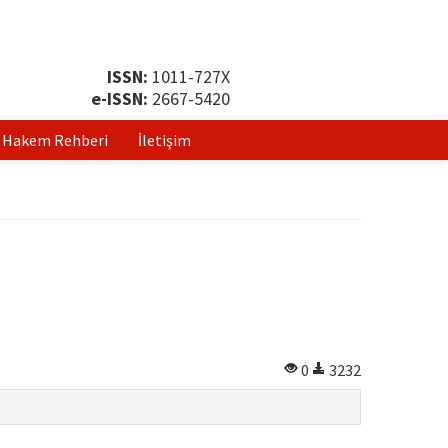
ISSN:
1011-727X
e-ISSN:
2667-5420
Hakem Rehberi
İletişim
0
3232