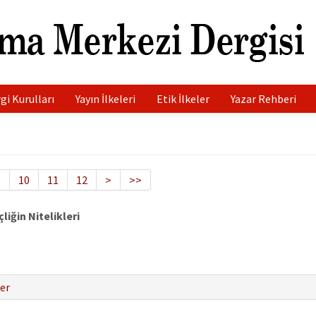
gi Kurulları
Yayın İlkeleri
Etik İlkeler
Yazar Rehberi
9
10
11
12
>
>>
iğin Nitelikleri
er