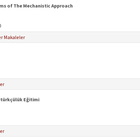
rms of The Mechanistic Approach
0
r Makaleler
er
atürkçülük Eğitimi
er