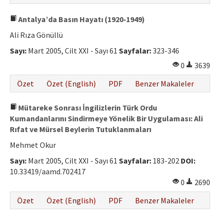
Antalya’da Basın Hayatı (1920-1949)
Ali Rıza Gönüllü
Sayı:
Mart 2005, Cilt XXI - Sayı 61
Sayfalar:
323-346
0
3639
Özet
Özet (English)
PDF
Benzer Makaleler
Mütareke Sonrası İngilizlerin Türk Ordu
Kumandanlarını Sindirmeye Yönelik Bir Uygulaması: Ali
Rıfat ve Mürsel Beylerin Tutuklanmaları
Mehmet Okur
Sayı:
Mart 2005, Cilt XXI - Sayı 61
Sayfalar:
183-202
DOI:
10.33419/aamd.702417
0
2690
Özet
Özet (English)
PDF
Benzer Makaleler