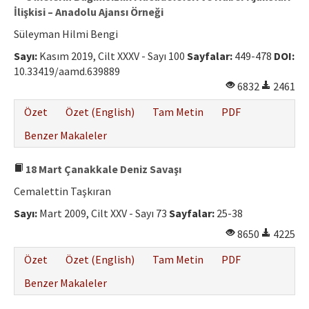
İlişkisi – Anadolu Ajansı Örneği
Süleyman Hilmi Bengi
Sayı:
Kasım 2019, Cilt XXXV - Sayı 100
Sayfalar:
449-478
DOI:
10.33419/aamd.639889
6832
2461
Özet
Özet (English)
Tam Metin
PDF
Benzer Makaleler
18 Mart Çanakkale Deniz Savaşı
Cemalettin Taşkıran
Sayı:
Mart 2009, Cilt XXV - Sayı 73
Sayfalar:
25-38
8650
4225
Özet
Özet (English)
Tam Metin
PDF
Benzer Makaleler