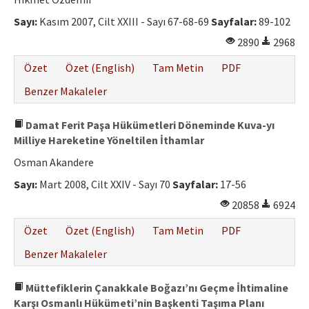
Etik İlkeler
Sayı:
Kasım 2007, Cilt XXIII - Sayı 67-68-69
Sayfalar:
89-102
Yazar Rehberi
2890
2968
Hakem Rehberi
Özet
Özet (English)
Tam Metin
PDF
İletişim
Benzer Makaleler
Damat Ferit Paşa Hükümetleri Döneminde Kuva-yı
Milliye Hareketine Yöneltilen İthamlar
Osman Akandere
Sayı:
Mart 2008, Cilt XXIV - Sayı 70
Sayfalar:
17-56
20858
6924
Özet
Özet (English)
Tam Metin
PDF
Benzer Makaleler
Müttefiklerin Çanakkale Boğazı’nı Geçme İhtimaline
Karşı Osmanlı Hükümeti’nin Başkenti Taşıma Planı