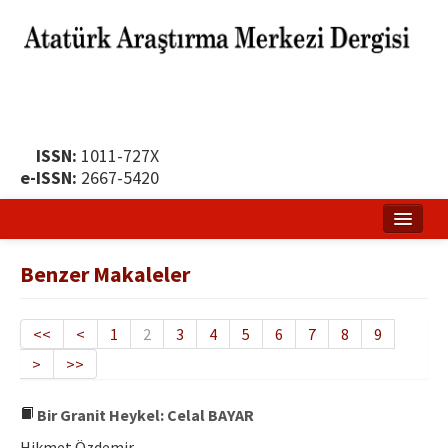
ISSN:
1011-727X
e-ISSN:
2667-5420
Ana Sayfa
Benzer Makaleler
Hakkında
Yayın Politikası
<<
<
1
2
3
4
5
6
7
8
9
>
>>
Dergi Kurulları
Yayın İlkeleri
Bir Granit Heykel: Celal BAYAR
Hikmet Özdemir