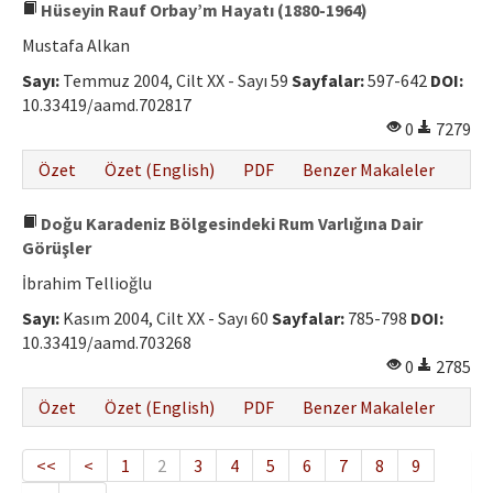
Hüseyin Rauf Orbay’m Hayatı (1880-1964)
Mustafa Alkan
Sayı:
Temmuz 2004, Cilt XX - Sayı 59
Sayfalar:
597-642
DOI:
10.33419/aamd.702817
0
7279
Özet
Özet (English)
PDF
Benzer Makaleler
Doğu Karadeniz Bölgesindeki Rum Varlığına Dair
Görüşler
İbrahim Tellioğlu
Sayı:
Kasım 2004, Cilt XX - Sayı 60
Sayfalar:
785-798
DOI:
10.33419/aamd.703268
0
2785
Özet
Özet (English)
PDF
Benzer Makaleler
<<
<
1
2
3
4
5
6
7
8
9