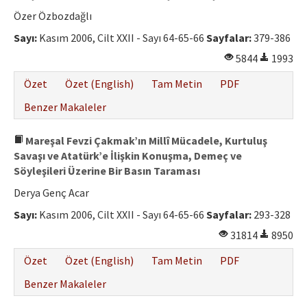
Özer Özbozdağlı
Sayı:
Kasım 2006, Cilt XXII - Sayı 64-65-66
Sayfalar:
379-386
5844
1993
Özet
Özet (English)
Tam Metin
PDF
Benzer Makaleler
Mareşal Fevzi Çakmak’ın Millî Mücadele, Kurtuluş
Savaşı ve Atatürk’e İlişkin Konuşma, Demeç ve
Söyleşileri Üzerine Bir Basın Taraması
Derya Genç Acar
Sayı:
Kasım 2006, Cilt XXII - Sayı 64-65-66
Sayfalar:
293-328
31814
8950
Özet
Özet (English)
Tam Metin
PDF
Benzer Makaleler