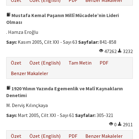
Özet
Özet (English)
PDF
Benzer Makaleler
Mustafa Kemal Paşanın Millî Mücadele’nin Lideri
Olması
. Hamza Eroğlu
Sayı:
Kasım 2005, Cilt XXI - Sayı 63
Sayfalar:
841-858
47262
3232
Özet
Özet (English)
Tam Metin
PDF
Benzer Makaleler
1920 Yılının Yazında Egemenlik ve Malî Kaynakların
Denetimi
M. Derviş Kılınçkaya
Sayı:
Mart 2005, Cilt XXI - Sayı 61
Sayfalar:
305-321
0
2911
Özet
Özet (English)
PDF
Benzer Makaleler