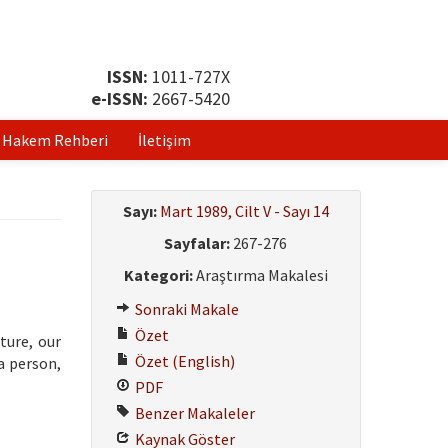
ISSN:
1011-727X
e-ISSN:
2667-5420
Hakem Rehberi
İletişim
Sayı:
Mart 1989, Cilt V - Sayı 14
Sayfalar:
267-276
Kategori:
Araştırma Makalesi
Sonraki Makale
Özet
ture, our
Özet (English)
a person,
PDF
Benzer Makaleler
Kaynak Göster