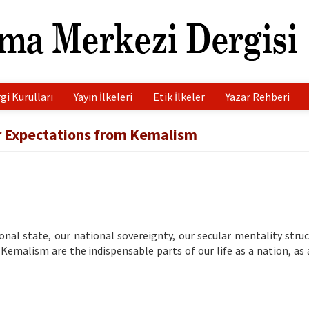
gi Kurulları
Yayın İlkeleri
Etik İlkeler
Yazar Rehberi
ur Expectations from Kemalism
onal state, our national sovereignty, our secular mentality struc
malism are the indispensable parts of our life as a nation, as 