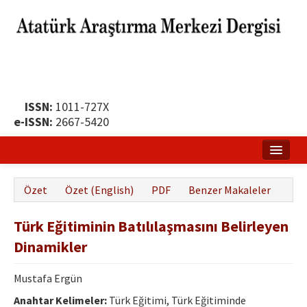
ISSN:
1011-727X
e-ISSN:
2667-5420
Ana Sayfa
Özet
Özet (English)
PDF
Benzer Makaleler
Hakkında
Türk Eğitiminin Batılılaşmasını Belirleyen
Yayın Politikası
Dinamikler
Dergi Kurulları
Mustafa Ergün
Yayın İlkeleri
Anahtar Kelimeler:
Türk Eğitimi, Türk Eğitiminde