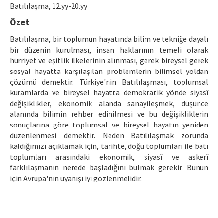
Etik İlkeler
Batılılaşma, 12.yy-20.yy
Özet
Yazar Rehberi
Batılılaşma, bir toplumun hayatında bilim ve tekniğe dayalı
Hakem Rehberi
bir düzenin kurulması, insan haklarının temeli olarak
hürriyet ve eşitlik ilkelerinin alınması, gerek bireysel gerek
İletişim
sosyal hayatta karşılaşılan problemlerin bilimsel yoldan
çözümü demektir. Türkiye'nin Batılılaşması, toplumsal
kuramlarda ve bireysel hayatta demokratik yönde siyasî
değişiklikler, ekonomik alanda sanayileşmek, düşünce
alanında bilimin rehber edinilmesi ve bu değişikliklerin
sonuçlarına göre toplumsal ve bireysel hayatın yeniden
düzenlenmesi demektir. Neden Batılılaşmak zorunda
kaldığımızı açıklamak için, tarihte, doğu toplumları ile batı
toplumları arasındaki ekonomik, siyasî ve askerî
farklılaşmanın nerede başladığını bulmak gerekir. Bunun
için Avrupa'nın uyanışı iyi gözlenmelidir.