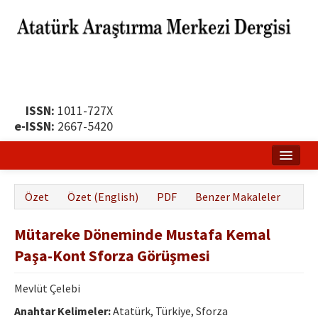
ISSN:
1011-727X
e-ISSN:
2667-5420
Ana Sayfa
Özet
Özet (English)
PDF
Benzer Makaleler
Hakkında
Mütareke Döneminde Mustafa Kemal
Yayın Politikası
Paşa-Kont Sforza Görüşmesi
Dergi Kurulları
Mevlüt Çelebi
Yayın İlkeleri
Anahtar Kelimeler:
Atatürk, Türkiye, Sforza