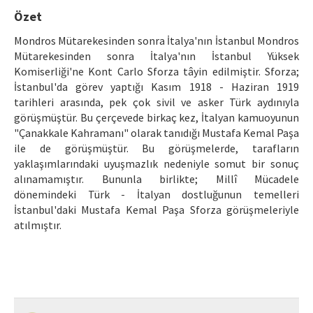
Etik İlkeler
Özet
Yazar Rehberi
Mondros Mütarekesinden sonra İtalya'nın İstanbul Mondros
Mütarekesinden sonra İtalya'nın İstanbul Yüksek
Hakem Rehberi
Komiserliği'ne Kont Carlo Sforza tâyin edilmiştir. Sforza;
İstanbul'da görev yaptığı Kasım 1918 - Haziran 1919
İletişim
tarihleri arasında, pek çok sivil ve asker Türk aydınıyla
görüşmüştür. Bu çerçevede birkaç kez, İtalyan kamuoyunun
"Çanakkale Kahramanı" olarak tanıdığı Mustafa Kemal Paşa
ile de görüşmüştür. Bu görüşmelerde, tarafların
yaklaşımlarındaki uyuşmazlık nedeniyle somut bir sonuç
alınamamıştır. Bununla birlikte; Millî Mücadele
dönemindeki Türk - İtalyan dostluğunun temelleri
İstanbul'daki Mustafa Kemal Paşa Sforza görüşmeleriyle
atılmıştır.