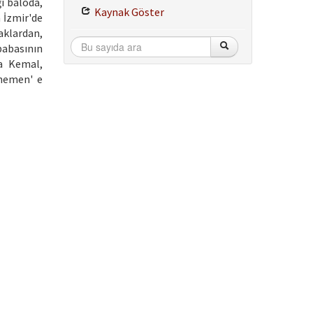
ğı baloda,
Kaynak Göster
n İzmir'de
aklardan,
babasının
fa Kemal,
enemen' e