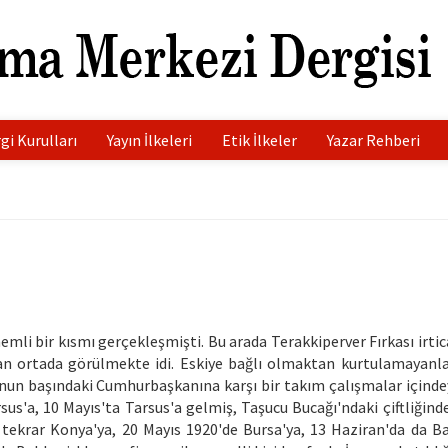
gi Kurulları
Yayın İlkeleri
Etik İlkeler
Yazar Rehberi
emli bir kısmı gerçekleşmişti. Bu arada Terakkiperver Fırkası irtica 
an ortada görülmekte idi. Eskiye bağlı olmaktan kurtulamayanlar
onun başındaki Cumhurbaşkanına karşı bir takım çalışmalar içindey
sus'a, 10 Mayıs'ta Tarsus'a gelmiş, Taşucu Bucağı'ndaki çiftliğind
 tekrar Konya'ya, 20 Mayıs 1920'de Bursa'ya, 13 Haziran'da da Bal