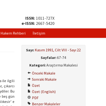
ISSN:
1011-727X
e-ISSN:
2667-5420
Hakem Rehberi
İletişim
Sayı:
Kasım 1991, Cilt VIII - Sayı 22
Sayfalar:
67-74
Kategori:
Araştırma Makalesi
Önceki Makale
Sonraki Makale
ile ilgili
Özet
, çıkarcı
diler. Bu
Özet (English)
e beş gün
PDF
ıkesir' e
Benzer Makaleler