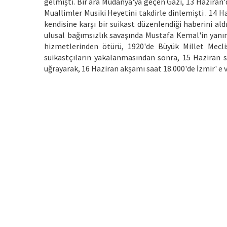
gelmişti. Bir ara Mudanya'ya geçen Gazi, 13 Haziran'da
Muallimler Musiki Heyetini takdirle dinlemişti . 14 H
kendisine karşı bir suikast düzenlendiği haberini al
ulusal bağımsızlık savaşında Mustafa Kemal'in yanın
hizmetlerinden ötürü, 1920'de Büyük Millet Meclis
suikastçıların yakalanmasından sonra, 15 Haziran s
uğrayarak, 16 Haziran akşamı saat 18.000'de İzmir' e v