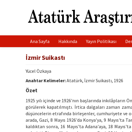
Ana Sayfa
Hakkında
Yayın Politikası
Der
İzmir Suikastı
Yücel Özkaya
Anahtar Kelimeler:
Atatürk, İzmir Suikastı, 1926
Özet
1925 yılı içinde ve 1926'nın başlarında inkılâpların Ön
görülerek kapatılmıştı. İrtica dalgaları zaman zam
düşüncelerin etrafında birleşenler, cumhuriyete ve 
arada, Gazi, 8 Mayıs 1926'da Konya'ya, 9 Mayıs'ta Tar
kaldıktan sonra, 16 Mayıs'ta Adana'aya, 18 Mayıs'ta