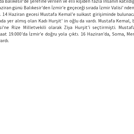
 Balıkesir'de şerefine verilen ve elli kişiden fazla İnsanın katıldı
aziran günü Balıkesir'den İzmir'e geçeceği sırada İzmir Valisi' nde
dı. 14 Haziran gecesi Mustafa Kemal'e suikast girişiminde bulunac
da yer almış olan Kadı Hurşit' in oğlu da vardı. Mustafa Kemal, 
i'ne Rize Milletvekili olarak Ziya Hurşit'i seçtirmişti. Musta
aat 19.000'da İzmir'e doğru yola çıktı. 16 Haziran'da, Soma, M
ardı.