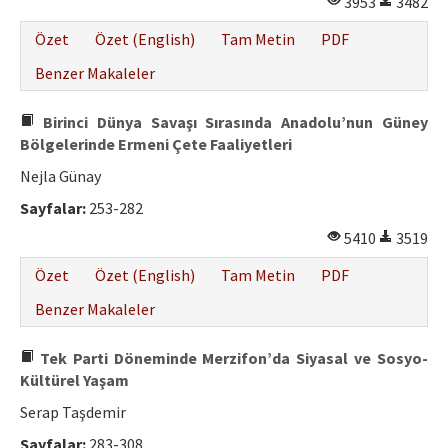
3953
3482
Etik İlkeler
Özet
Özet (English)
Tam Metin
PDF
Yazar Rehberi
Benzer Makaleler
Hakem Rehberi
Birinci Dünya Savaşı Sırasında Anadolu’nun Güney
İletişim
Bölgelerinde Ermeni Çete Faaliyetleri
Nejla Günay
Sayfalar:
253-282
5410
3519
Özet
Özet (English)
Tam Metin
PDF
Benzer Makaleler
Tek Parti Döneminde Merzifon’da Siyasal ve Sosyo-
Kültürel Yaşam
Serap Taşdemir
Sayfalar:
283-308