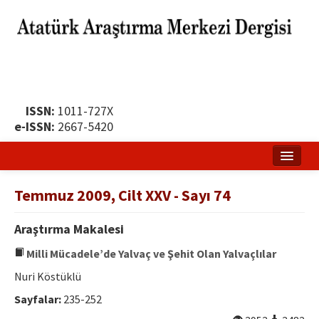
ISSN:
1011-727X
e-ISSN:
2667-5420
Ana Sayfa
Temmuz 2009, Cilt XXV - Sayı 74
Hakkında
Araştırma Makalesi
Yayın Politikası
Milli Mücadele’de Yalvaç ve Şehit Olan Yalvaçlılar
Dergi Kurulları
Nuri Köstüklü
Yayın İlkeleri
Sayfalar:
235-252