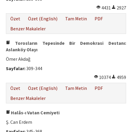
4431
2927
Özet
Özet (English)
Tam Metin
PDF
Benzer Makaleler
Torosların Tepesinde Bir Demokrasi Destanı:
Aslanköy Olayı
Ömer Akdağ
Sayfalar:
309-344
10374
4959
Özet
Özet (English)
Tam Metin
PDF
Benzer Makaleler
Halâs-ı Vatan Cemiyeti
Ş. Can Erdem
Sayfalar:
345-368