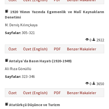
1920 Yılının Yazında Egemenlik ve Malî Kaynakların
Denetimi
M. Derviş Kılınçkaya
Sayfalar:
305-321
0
2922
Özet
Özet (English)
PDF
Benzer Makaleler
Antalya’da Basın Hayatı (1920-1949)
Ali Rıza Gönüllü
Sayfalar:
323-346
0
3650
Özet
Özet (English)
PDF
Benzer Makaleler
Atatürkçü Düşünce ve Turizm