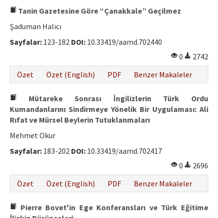
Tanin Gazetesine Göre “Çanakkale” Geçilmez
Şaduman Halıcı
Sayfalar:
123-182
DOI:
10.33419/aamd.702440
0
2742
Özet
Özet (English)
PDF
Benzer Makaleler
Mütareke Sonrası İngilizlerin Türk Ordu
Kumandanlarını Sindirmeye Yönelik Bir Uygulaması: Ali
Rıfat ve Mürsel Beylerin Tutuklanmaları
Mehmet Okur
Sayfalar:
183-202
DOI:
10.33419/aamd.702417
0
2696
Özet
Özet (English)
PDF
Benzer Makaleler
Pierre Bovet'in Ege Konferansları ve Türk Eğitime