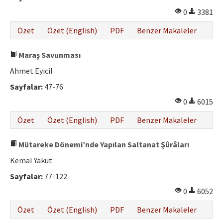
Etik İlkeler
0
3381
Yazar Rehberi
Özet
Özet (English)
PDF
Benzer Makaleler
Hakem Rehberi
Maraş Savunması
İletişim
Ahmet Eyicil
Sayfalar:
47-76
0
6015
Özet
Özet (English)
PDF
Benzer Makaleler
Mütareke Dönemi’nde Yapılan Saltanat Şûrâları
Kemal Yakut
Sayfalar:
77-122
0
6052
Özet
Özet (English)
PDF
Benzer Makaleler