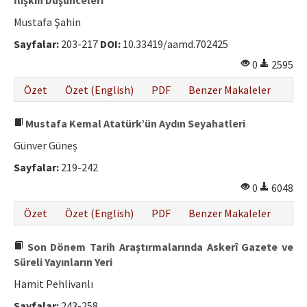
İlişkin Düşünceleri
Mustafa Şahin
Sayfalar:
203-217
DOI:
10.33419/aamd.702425
0
2595
Özet
Özet (English)
PDF
Benzer Makaleler
Mustafa Kemal Atatürk’ün Aydın Seyahatleri
Günver Güneş
Sayfalar:
219-242
0
6048
Özet
Özet (English)
PDF
Benzer Makaleler
Son Dönem Tarih Araştırmalarında Askerî Gazete ve
Süreli Yayınların Yeri
Hamit Pehlivanlı
Sayfalar:
243-258