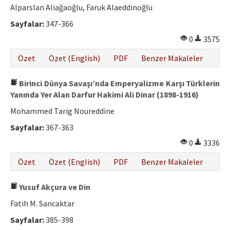
Alparslan Aliağaoğlu, Faruk Alaeddinoğlu
Sayfalar:
347-366
0
3575
Özet
Özet (English)
PDF
Benzer Makaleler
Birinci Dünya Savaşı’nda Emperyalizme Karşı Türklerin
Yanında Yer Alan Darfur Hakimi Ali Dinar (1898-1916)
Mohammed Tarig Noureddine
Sayfalar:
367-363
0
3336
Özet
Özet (English)
PDF
Benzer Makaleler
Yusuf Akçura ve Din
Fatih M. Sancaktar
Sayfalar:
385-398