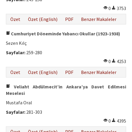
0
3753
Özet
Özet (English)
PDF
Benzer Makaleler
Cumhuriyet Döneminde Yabancı Okullar (1923-1938)
Sezen Kılç
Sayfalar:
259-280
0
4253
Özet
Özet (English)
PDF
Benzer Makaleler
Veliaht Abdülmecit’in Ankara’ya Davet Edilmesi
Meselesi
Mustafa Oral
Sayfalar:
281-303
0
4395
Özet
Özet (English)
PDF
Benzer Makaleler