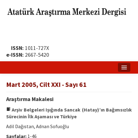
ISSN:
1011-727X
e-ISSN:
2667-5420
Ana Sayfa
Mart 2005, Cilt XXI - Sayı 61
Hakkında
Araştırma Makalesi
Yayın Politikası
Arşiv Belgeleri Işığında Sancak (Hatay)’ın Bağımsızlık
Dergi Kurulları
Sürecinin İlk Aşaması ve Türkiye
Adil Dağıstan, Adnan Sofuoğlu
Yayın İlkeleri
Sayfalar:
1-46