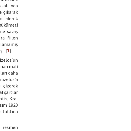
a altında
e çıkarak
at ederek
 hükümeti
’ne savaş
ra fiilen
ağlamamış
ştı[
7
].
izelos’un
anan mali
ıları daha
nizelos’a
ı çizerek
l şartlar
tis, Kral
asım 1920
n tahtına
’ı resmen