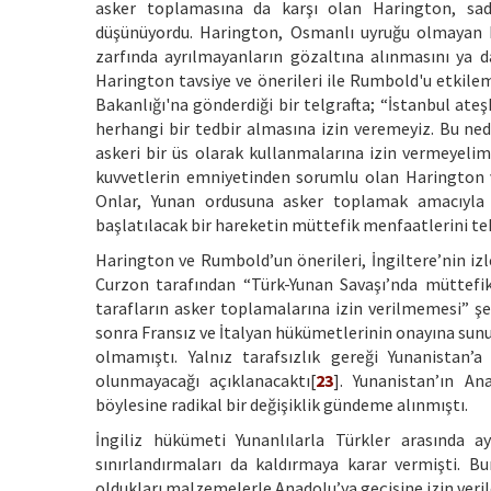
asker toplamasına da karşı olan Harington, sad
düşünüyordu. Harington, Osmanlı uyruğu olmayan Rum
zarfında ayrılmayanların gözaltına alınmasını ya da
Harington tavsiye ve önerileri ile Rumbold'u etkilem
Bakanlığı'na gönderdiği bir telgrafta; “İstanbul ate
herhangi bir tedbir almasına izin veremeyiz. Bu ned
askeri bir üs olarak kullanmalarına izin vermeyeli
kuvvetlerin emniyetinden sorumlu olan Harington 
Onlar, Yunan ordusuna asker toplamak amacıyla 
başlatılacak bir hareketin müttefik menfaatlerini te
Harington ve Rumbold’un önerileri, İngiltere’nin izle
Curzon tarafından “Türk-Yunan Savaşı’nda müttefikle
tarafların asker toplamalarına izin verilmemesi” şe
sonra Fransız ve İtalyan hükümetlerinin onayına sunu
olmamıştı. Yalnız tarafsızlık gereği Yunanistan
olunmayacağı açıklanacaktı[
23
]. Yunanistan’ın An
böylesine radikal bir değişiklik gündeme alınmıştı.
İngiliz hükümeti Yunanlılarla Türkler arasında 
sınırlandırmaları da kaldırmaya karar vermişti. B
oldukları malzemelerle Anadolu’ya geçişine izin veril