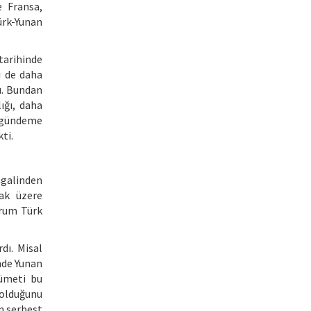
e Fransa,
Türk-Yunan
tarihinde
i de daha
ı. Bundan
ığı, daha
i gündeme
ti.
işgalinden
mak üzere
urum Türk
dı. Misal
nde Yunan
kümeti bu
i olduğunu
n serbest