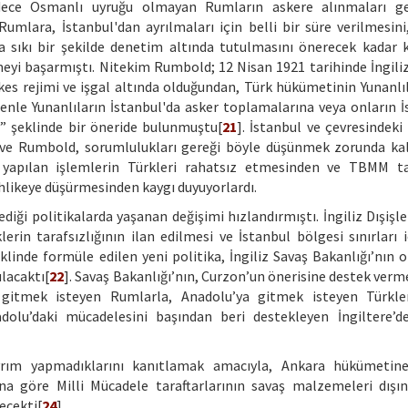
ece Osmanlı uyruğu olmayan Rumların askere alınmaları ger
lara, İstanbul'dan ayrılmaları için belli bir süre verilmesini
 sıkı bir şekilde denetim altında tutulmasını önerecek kadar ka
eyi başarmıştı. Nitekim Rumbold; 12 Nisan 1921 tarihinde İngiliz 
şkes rejimi ve işgal altında olduğundan, Türk hükümetinin Yunanlıl
enle Yunanlıların İstanbul'da asker toplamalarına veya onların İ
m” şeklinde bir öneride bulunmuştu[
21
]. İstanbul ve çevresindeki
ve Rumbold, sorumlulukları gereği böyle düşünmek zorunda kal
yapılan işlemlerin Türkleri rahatsız etmesinden ve TBMM ta
hlikeye düşürmesinden kaygı duyuyorlardı.
diği politikalarda yaşanan değişimi hızlandırmıştı. İngiliz Dışişl
rin tarafsızlığının ilan edilmesi ve İstanbul bölgesi sınırları i
klinde formüle edilen yeni politika, İngiliz Savaş Bakanlığı’nın 
lacaktı[
22
]. Savaş Bakanlığı’nın, Curzon’un önerisine destek verm
’a gitmek isteyen Rumlarla, Anadolu’ya gitmek isteyen Türkl
adolu’daki mücadelesini başından beri destekleyen İngiltere’d
ayrım yapmadıklarını kanıtlamak amacıyla, Ankara hükümetine
una göre Milli Mücadele taraftarlarının savaş malzemeleri dışı
ecekti[
24
].