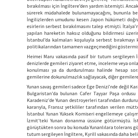
bırakılması için İngiltere’den yardım istemişti. Ancak
sürerek müdahalede bulunamayacağını, bununla bera
İngilizlerden umudunu kesen Japon hükümeti doğru
esirlerin serbest bırakılmasını talep etmişti. İtalya
yapılan hareketin haksız olduğunu bildirmesi üzeri
İstanbul’da kalmaları koşuluyla serbest bırakmayı 
politikalarından tamamen vazgeçmediğini göstermiş
Heimei Maru vakasında pasif bir tutum sergileyen İ
denizlerde gemileri ziyaret etme, inceleme veya onla
konulması ya da durdurulması halinde hesap sorac
gemilerine dokunulmazlık sağlayacak, diğer gemiler
Yunan savaş gemileri sadece Ege Denizi’nde değil Kar
Bulgaristan'da bulunan Cafer Tayyar Paşa ordusu b
Karadeniz'de Yunan destroyerleri tarafından durdur
kararıyla, Fransız yetkililer tarafından verilen mütte
İstanbul Yunan Yüksek Komiseri engellemeye çalışmak
İzmit'teki Yunan donanma üssüne götürmüştü. İst
görüştükten sonra bu konuda Yunanlılara tolerans gö
tutum sergileyen İngiltere, Kyrill vakasında daha beli