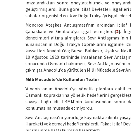
imzalandıktan sonra onaylatabilmek ve onaylandı
geliştirmişlerdi. Buna göre İtilaf Devletleri işgalleri
sahalarını genişletecek ve Doğu Trakya'yı işgal edecek
Mondros Ateşkes Antlaşması'nın ardından İtilaf D
Çanakkale ve Gelibolu'yu işgal etmişlerdi[
2
]. İn
denetimleri altına almışlardı. Sevr Antlaşması'nın 
Yunanistan'ın Doğu Trakya topraklarını işgaline iz
kuvvetleri Anadolu'da; Bursa, Balıkesir, Uşak ve Nazill
10 Ağustos 1920 tarihinde imzalanan Sevr Antlaşma
sonucunda Osmanlı hükümeti, Sevr Antlaşması'nı im
çıkmıştı. Anadolu'da yürütülen Milli Mücadele Sevr 
Milli Mücadele’de Kullanılan Tezler
Yunanistan’ın Anadolu’ya yönelik planlara dahil ed
Osmanlı topraklarına yönelik hedeflerini gerçekleşt
savaşa bağlı idi. TBMM’nin kuruluşundan sonra da
konulmasına müsaade etmiyordu.
Sevr Antlaşması’nı yürürlüğe koymakta sıkıntı yaşayan
Hareketi yok etmeyi hedeflemişlerdi. Fakat İtilaf Dev
bir savunma hattı kurmayı başarmıştı.