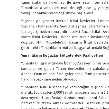
tanımasalar da hükümeti ile gayri resmi temaslar
Yunanistan’a verdikleri mali desteği kesmiş, yeni ya
Savaşı'na yaklaşımları değişmeye başlamıştı.
Yaşanan gelişmeler üzerine İtilaf Devletleri Lond
toplanan konferansta Sevr Antlaşması tarafların kab
fazla gelişmeden sona erdirilecekti. Ancak İtilaf De
sonra İtilaf Devletleri, Yunan ordusunun başlataca
doğrusu Milli Mücadele'nin başarısı İtilaf Devletle
getirecekti. Yunanlıların müttefik işgali altındaki Bo
Yunanlıların Boğazlar Bölgelerdeki Faaliyetleri
Yunanlılar, işgal altındaki İstanbul'u askeri bir üs ve
sonra şehre gelen Yunan denizcilerinin çabaları
Anadolu'nun muhtelif bölgelerindeki Rum gençlerin
halkının tepkisine neden oluyordu.
Yunanlılar, Milli Mücadeleye katılacağını düşündükl
olarak; 100'ü subay 1,000'i er olmak üzere toplam 1,1
destroyerleri tarafından durdurulmuş, Limni Adası'
hareketi Müttefik Yüksek Komiserleri nezdinde pro
bilen Japon hükümeti devreye girerek, “Kemalistlere