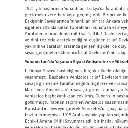
1921 yılı başlarında Yunanlılar, Trakya’da İstanbul s
geçirmek üzere harekete geçmişlerdi. Birinci ve İk
Eskişehir Savaşlarında Yunanlılar bir ara Ankara ya
işgalleri altında kalan toprakları muhafaza etmeye 
Yürütülen mücadelenin milli vasfı, İtilaf Devletleri a
ve dini tezlerle desteklendiğini düşünen İtilaf Dev
yakınlık ve taraflar arasında gelişen ilişkiler de o
siyasi gelişmeler eklenince İtilaf Devletleri’nin takip
Yunanistan’da Yaşanan Siyasi Gelişmeler ve Yükse
I. Dünya Savaşı başladığında birçok ülkede olduğu
yaşanmıştı. Başbakan Venizelos İtilaf Devletleri s
savaşa girmesine taraftar değildi. İngiltere ve Frans
Mart’ında Yunanistan’ın savaşa girmesi amacıyla K
Venizelos başbakanlıktan çekilmiş, Gunaris’in başba
götürmüştü. Yapılan seçimleri Venizelos kazanmasına
Konstantin devreye girerek Venizelos’u işbaşına ça
buzlar erimemişti. 1915 Aralık ayında yapılan seçiml
Etnik-i Amina (Milli Savunma) adlı bir ihtilal hüküme
Venizelos’un başında olduğu ihtilalci Selanik hüküme