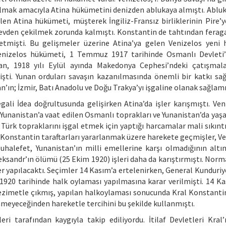
olmak amacıyla Atina hükümetini denizden ablukaya almıştı. Abluk
len Atina hükümeti, müşterek İngiliz-Fransız birliklerinin Pire’y
evden çekilmek zorunda kalmıştı. Konstantin de tahtından ferag
k etmişti. Bu gelişmeler üzerine Atina’ya gelen Venizelos yeni
en Venizelos hükümeti, 1 Temmuz 1917 tarihinde Osmanlı Devleti
n, 1918 yılı Eylül ayında Makedonya Cephesi’ndeki çatışmala
mişti. Yunan orduları savaşın kazanılmasında önemli bir katkı s
n’ın; İzmir, Batı Anadolu ve Doğu Trakya’yı işgaline olanak sağlamı
gali İdea doğrultusunda gelişirken Atina’da işler karışmıştı. Ven
, Yunanistan’a vaat edilen Osmanlı toprakları ve Yunanistan’da yaş
 Türk topraklarını işgal etmek için yaptığı harcamalar mali sıkınt
l Konstantin taraftarları yararlanmak üzere harekete geçmişler, Ve
uhalefet, Yunanistan’ın milli emellerine karşı olmadığının altın
ksandr’ın ölümü (25 Ekim 1920) işleri daha da karıştırmıştı. Norma
r yapılacaktı. Seçimler 14 Kasım’a ertelenirken, General Kunduriyo
k 1920 tarihinde halk oylaması yapılmasına karar verilmişti. 14 K
hezimetle çıkmış, yapılan halkoylaması sonucunda Kral Konstanti
ğişmeyeceğinden hareketle tercihini bu şekilde kullanmıştı.
ri tarafından kaygıyla takip ediliyordu. İtilaf Devletleri Kral