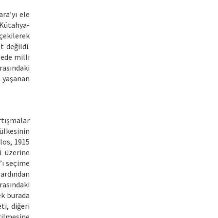
ara’yı ele
 Kütahya-
çekilerek
t değildi.
zede milli
rasındaki
a yaşanan
rtışmalar
 ülkesinin
los, 1915
i üzerine
’ı seçime
 ardından
rasındaki
ek burada
i, diğeri
rilmesine