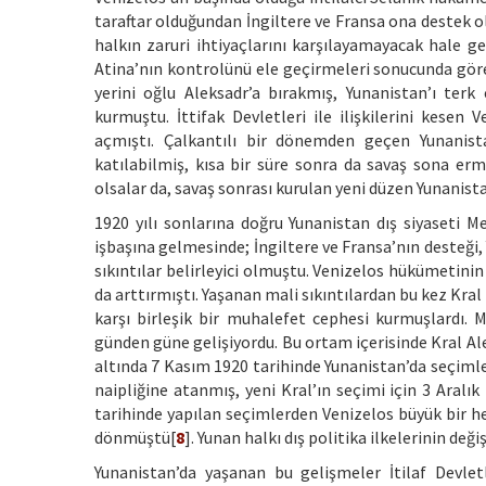
taraftar olduğundan İngiltere ve Fransa ona destek 
halkın zaruri ihtiyaçlarını karşılayamayacak hale ge
Atina’nın kontrolünü ele geçirmeleri sonucunda gör
yerini oğlu Aleksadr’a bırakmış, Yunanistan’ı ter
kurmuştu. İttifak Devletleri ile ilişkilerini kes
açmıştı. Çalkantılı bir dönemden geçen Yunanista
katılabilmiş, kısa bir süre sonra da savaş sona er
olsalar da, savaş sonrası kurulan yeni düzen Yunanista
1920 yılı sonlarına doğru Yunanistan dış siyaseti Me
işbaşına gelmesinde; İngiltere ve Fransa’nın desteği
sıkıntılar belirleyici olmuştu. Venizelos hükümetinin
da arttırmıştı. Yaşanan mali sıkıntılardan bu kez Kra
karşı birleşik bir muhalefet cephesi kurmuşlardı. M
günden güne gelişiyordu. Bu ortam içerisinde Kral Ale
altında 7 Kasım 1920 tarihinde Yunanistan’da seçimle
naipliğine atanmış, yeni Kral’ın seçimi için 3 Aralı
tarihinde yapılan seçimlerden Venizelos büyük bir 
dönmüştü[
8
]. Yunan halkı dış politika ilkelerinin de
Yunanistan’da yaşanan bu gelişmeler İtilaf Devletle