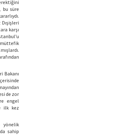
ektiğini
, bu süre
rarlıydı.
Dışişleri
ara karşı
stanbul'u
 müttefik
mışlardı.
rafından
eri Bakanı
çerisinde
onayından
esi de zor
ere engel
e ilk kez
 yönelik
nda sahip