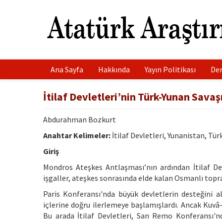
Ana Sayfa
Hakkında
Yayın Politikası
Der
İtilaf Devletleri’nin Türk-Yunan Savaş
Abdurahman Bozkurt
Anahtar Kelimeler:
İtilaf Devletleri, Yunanistan, Tür
Giriş
Mondros Ateşkes Antlaşması’nın ardından İtilaf Dev
işgaller, ateşkes sonrasında elde kalan Osmanlı topra
Paris Konferansı'nda büyük devletlerin desteğini al
içlerine doğru ilerlemeye başlamışlardı. Ancak Kuvâ-
Bu arada İtilaf Devletleri, San Remo Konferansı'n