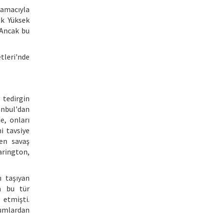
 amacıyla
ik Yüksek
 Ancak bu
tleri'nde
 tedirgin
anbul'dan
e, onları
i tavsiye
den savaş
rington,
ı taşıyan
n bu tür
 etmişti.
Rumlardan