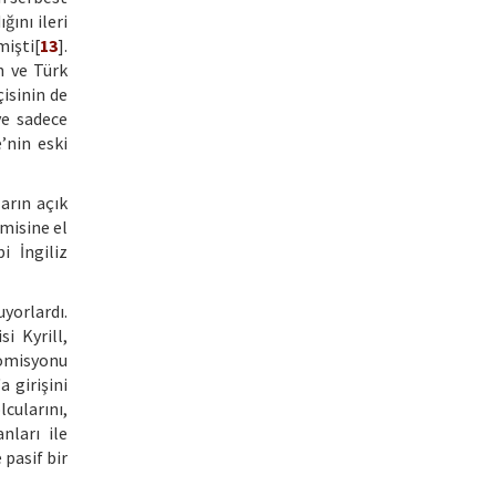
ğını ileri
işti[
13
].
n ve Türk
çisinin de
ve sadece
’nin eski
arın açık
misine el
i İngiliz
yorlardı.
i Kyrill,
Komisyonu
a girişini
cularını,
ları ile
 pasif bir