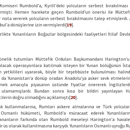
Komiseri Rumbold'a, Kyrill'deki yolcuların serbest bırakılması
ermişti. Hemen harekete geçen Rumbold'un önerisi ile Müttef
nota vererek yolcuların serbest bırakılmasını talep etmişlerdi.
bul'a dönüşlerine izin vermişlerdi[
19
].
likte Yunanlıların Boğazlar bölgesindeki faaliyetleri İtilaf Devle
yönelik tutumları Müttefik Orduları Başkumandanı Harington'u
ılacak operasyonlara katılmak isteyen bir Yunan bölüğünün İst
 yetkilileri uyararak, böyle bir teşebbüste bulunulması halind
a da Yunanistan'a dönüp oradan Anadolu'ya asker sevk etmelerin
lmek amacıyla piyasanın üstünde fiyatlar önererek İngilizler
ulamamışlardı. Bundan sonra kısa bir bildiri yayınlayan Ha
tilerin doğru olmadığını açıklamıştı[
20
].
rak kullanmalarına, Rumları askere almalarına ve Türk yolcular
 Osmanlı hükümeti, Rumbold'a müracaat ederek Yunanlıları
aşananların farkında olan Rumbold meseleyi Harington'a havale
ir üs olarak kullanılmasına karşıydı. Yunanlıların Osmanlı uyruğu 