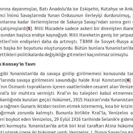
ınırına dayanmışlar, Batı Anadolu’da ise Eskişehir, Kütahya ve Ank
inci İnönü Savaşlarında Yunan Ordusunun ilerleyişi durdurulmuş,
kınlarına kadar ilerlemişlerse de Sakarya Savaşı’ndan sonra geri 
çalışmışlardı[
5
]. Milli Mücadele sadece askeri bir direnişten ibare
çısından başlıca endişe kaynağıydı. Milli Hareketin geniş bir yelpa
letleri’nin endişeleri daha da artmıştı. TBMM ile Sovyet-Rusya a
layın başka bir boyutunu oluşturuyordu. Bütün bunlara Yunanistan’d
 ettikleri politikalarda değişikliğe gitmeleri kaçınılmaz olmuştu.
k Konsey’in Tavrı
 gibi Yunanistan’da da savaşa girilip girilmemesi konusunda ta
aflarında savaşa girilmesini savunduğu halde Kral Konstantin[
6
]
a’nın Osmanlı topraklarını içeren vaatlerinden cesaret alan Venize
ral’a bir muhtıra vermişti. Kral’ın bu talepleri kabul etmemes
kanlığında kurulan geçici hükümet, 1915 Haziran’ında Yunanistan
 rağmen Gunaris iktidarı teslim etmek istememiş, kısa bir krizin
ğırmak zorunda kalmıştı. Bununla birlikte Kral’la, Venizelos a
eri boykot eden Venizelos, 29 Eylül 1916 tarihinde Selanik’e gider
ti kurmuştu. Yunanistan’da artık biri kral taraftarı Atina hükümet
ti olmak üzere iki hükümet vardı. Venizelos, I. Dünya Savaşı’na gi