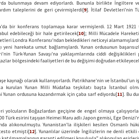
da bulunmaya devam ediyorlardı. Bununla birlikte İngiltere v
rdım taleplerini de geri çevirmişlerdi[
9
]. İtilaf Devletleri'nin 
ra'da bir konferans toplamaya karar vermişlerdi. 12 Mart 1921 
ul edebileceği bir hale getirilecek[
10
]; Milli Mücadele Hareket
vletleri Londra Konferansı'ndan bekledikleri neticeyi alamamışlard
ğı yeni harekata umut bağlamışlardı. Yunan ordusunun başarısızl
ri'nin Türk-Yunan Savaşı'na yaklaşımlarında ciddi değişiklikler
ğazlar bölgesindeki faaliyetleri de bu değişimi doğrudan etkileyecek
 iaşe kaynağı olarak kullanıyorlardı. Patrikhane'nin ve İstanbul'un 
yla kurulan Yunan Milli Müdafaa teşkilatı başta İstanbul ol
i Yunan ordusuna kazandırmak için çaba sarf ediyordu[
11
]. Bu d
eri yolcuların Boğazlardan geçişine de engel olmaya çalışıyorlar
00 Türk esirini taşıyan Heimei Maru adlı Japon gemisi, Ege Denizi'
nda alıkonulmuştu. Yunanistan'la ilişkileri kesilen Osmanlı hü
testo etmişti[
12
]. Yunanlılar üzerinde İngilizlerin ne denli etkil
 katılmamalarının garanti edilmesi koşuluyla” alıkonulan esirleri