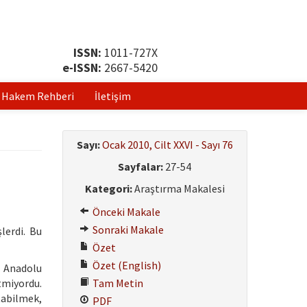
ISSN:
1011-727X
e-ISSN:
2667-5420
Hakem Rehberi
İletişim
Sayı:
Ocak 2010, Cilt XXVI - Sayı 76
Sayfalar:
27-54
Kategori:
Araştırma Makalesi
Önceki Makale
Sonraki Makale
lerdi. Bu
Özet
Özet (English)
ı Anadolu
tmiyordu.
Tam Metin
tabilmek,
PDF