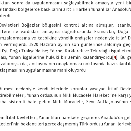
ktan sonra da uygulanmasını sağlayabilmek amacıyla yeni bir
 altındaki bölgelerde baskılarını arttırırlarken Yunanlılar Anadolu'
lerdi.
evletleri Boğazlar bölgesini kontrol altına almışlar, İstanbu
giltere ile vardıkları anlaşma doğrultusunda Fransızlar, Doğu 
imzalanmasına ve tatbikine yönelik endişeler nedeniyle İtilaf De
in vermişlerdi. 1920 Haziran ayının son günlerinde saldırıya ge
i'yi, Doğu Trakya'da ise; Edirne, Kırklareli ve Tekirdağ'ı işgal etmi
sı, Yunan işgallerine hukuki bir zemin kazandırıyordu[
4
]. Bu g
zalamışsa da, antlaşmanın onaylanması noktasında bazı sıkıntıl
Antlaşması'nın uygulanmasına mani oluyordu.
ilmesi nedeniyle kendi içlerinde sorunlar yaşayan İtilaf Devlet
irebilmeleri, Yunan ordusunun Milli Mücadele Hareketi’ne karşı 
ha sistemli hale gelen Milli Mücadele, Sevr Antlaşması’nın 
 İtilaf Devletleri, Yunanlıları harekete geçirerek Anadolu’da geli
letleri’nin beklentileri gerçekleşmemiş Türk ordusu Yunan ilerleyi