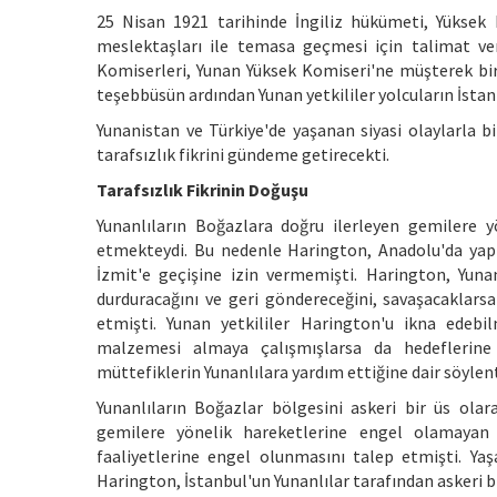
25 Nisan 1921 tarihinde İngiliz hükümeti, Yüksek 
meslektaşları ile temasa geçmesi için talimat v
Komiserleri, Yunan Yüksek Komiseri'ne müşterek bir 
teşebbüsün ardından Yunan yetkililer yolcuların İstan
Yunanistan ve Türkiye'de yaşanan siyasi olaylarla bir
tarafsızlık fikrini gündeme getirecekti.
Tarafsızlık Fikrinin Doğuşu
Yunanlıların Boğazlara doğru ilerleyen gemilere 
etmekteydi. Bu nedenle Harington, Anadolu'da yap
İzmit'e geçişine izin vermemişti. Harington, Yunan
durduracağını ve geri göndereceğini, savaşacaklars
etmişti. Yunan yetkililer Harington'u ikna edebi
malzemesi almaya çalışmışlarsa da hedeflerine 
müttefiklerin Yunanlılara yardım ettiğine dair söylen
Yunanlıların Boğazlar bölgesini askeri bir üs ola
gemilere yönelik hareketlerine engel olamayan
faaliyetlerine engel olunmasını talep etmişti. Y
Harington, İstanbul'un Yunanlılar tarafından askeri b