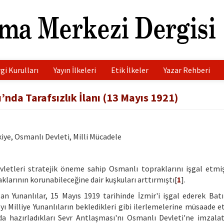
gi Kurulları
Yayın İlkeleri
Etik İlkeler
Yazar Rehberi
ı’nda Tarafsızlık İlanı (13 Mayıs 1921)
kiye, Osmanlı Devleti, Milli Mücadele
letleri stratejik öneme sahip Osmanlı topraklarını işgal etmiş
klarının korunabileceğine dair kuşkuları arttırmıştı[
1
].
an Yunanlılar, 15 Mayıs 1919 tarihinde İzmir'i işgal ederek Bat
yı Milliye Yunanlıların bekledikleri gibi ilerlemelerine müsaade e
da hazırladıkları Sevr Antlaşması'nı Osmanlı Devleti'ne imzala