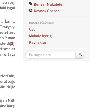
 strateji
Benzer Makaleler
daki işgal
Kaynak Göster
l, İzmit,
MAKALE BÖLÜMLERİ
Trakya'yı
Üst
vletleri,
Makale İçeriği
çen Yunan
Kaynaklar
şlerdi[
3
].
elişmeler
ar ortaya
leri’nin,
yürüttüğü
yürürlüğe
şen Milli
şine karşı