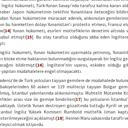
 İngiliz hükümeti, Türk-Yunan Savaşı’nda tarafsız kalma kararı aldı
ber Japon hükümetinin teklifini Yunanlılara ileteceğini bildirm
dan Yunan hükümetine müracaat ederek, alıkonulan gemilerini
’nın bu hareketten dolayı Yunanistan’ı protesto etmesi, Fransız el
ne[
14
] Yunan hükümeti, esirleri müttefiklerin denetimi altında 
kabul etmişti[
15
]. Bu olay tarafsız olduğunu iddia eden İngiltere
ti.
ngiliz hükümeti, Yunan hükümetini uyarmakla yetinmiş, Yunanlıl
rı bloke etme haklarının bulunmadığını vurgulayarak bir İngiliz ge
ağını bildirmişti[
16
]. İngiltere’nin uyarısı, eskiden olduğu gib
e yapılan müdahalelere engel olmayacaktı.
adeniz’de de Türk yolcuları taşıyan gemilere de müdahalede bulunu
akiyelerinden 60 askeri ve 119 mülteciyi taşıyan Bulgar gemis
ulmuş, İstanbul yakınlarında alıkonulmuştu. Muhtelit Mütareke 
fikler arası vize ile gemiye bindirilen[
17
] bu yolcuların İstanbul'
taydı. Üstelik Yunan destroyeri gözaltında tuttuğu Kyrill ve yol
anbul İngiliz Yüksek Komiseri Rumbold müttefik liman kaptan
sterilmeyeceğini açıklamıştı[
18
]. Heimei Maru vakasında taraflı ve
rleyici olmak istiyordu.