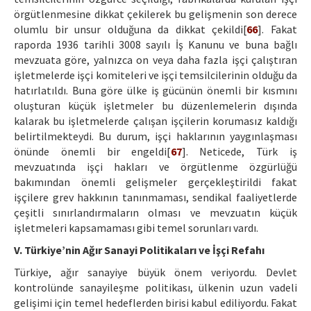
örgütlenmesine dikkat çekilerek bu gelişmenin son derece
olumlu bir unsur olduğuna da dikkat çekildi[
66
]. Fakat
raporda 1936 tarihli 3008 sayılı İş Kanunu ve buna bağlı
mevzuata göre, yalnızca on veya daha fazla işçi çalıştıran
işletmelerde işçi komiteleri ve işçi temsilcilerinin olduğu da
hatırlatıldı. Buna göre ülke iş gücünün önemli bir kısmını
oluşturan küçük işletmeler bu düzenlemelerin dışında
kalarak bu işletmelerde çalışan işçilerin korumasız kaldığı
belirtilmekteydi. Bu durum, işçi haklarının yaygınlaşması
önünde önemli bir engeldi[
67
]. Neticede, Türk iş
mevzuatında işçi hakları ve örgütlenme özgürlüğü
bakımından önemli gelişmeler gerçekleştirildi fakat
işçilere grev hakkının tanınmaması, sendikal faaliyetlerde
çeşitli sınırlandırmaların olması ve mevzuatın küçük
işletmeleri kapsamaması gibi temel sorunları vardı.
V. Türkiye’nin Ağır Sanayi Politikaları ve İşçi Refahı
Türkiye, ağır sanayiye büyük önem veriyordu. Devlet
kontrolünde sanayileşme politikası, ülkenin uzun vadeli
gelişimi için temel hedeflerden birisi kabul ediliyordu. Fakat