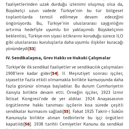
faaliyetlerinden uzak durduğu izlenimi oluşmuş olsa da,
Büyükelçi uzun vadede Türkiye’nin bu tür bölgesel
toplantılarda temsil edilmeye devam edeceğini
öngörüyordu. Bu, Türkiye’nin uluslararası saygınlığını
artırma hedefiyle uyumlu bir yaklaşımdı. Büyükelçinin
beklentisi, Türkiye›nin siyasi istikrarını koruduğu sürece ILO
gibi uluslararası kuruluşlarla daha uyumlu ilişkiler kuracağı
yönündeydi[
53
].
IV. Sendikalaşma, Grev Hakkı ve Hukuki Çalışmalar
Türkiye’de ilk sendikal faaliyetler ve sendikacılık çalışmaları
1908’lere kadar gider[
54
]. II. Meşrutiyet sonrası işçiler,
siyasette fazla etkili olmamakla birlikte kamuoyunda daha
fazla görünür olmaya başladılar. Bu durum Cumhuriyetin
ilanıyla birlikte devam etti. Örneğin işçiler, 1923 İzmir
İktisat Kongresi’nde de yer aldılar. 1924 Anayasasının
örgütlenme hakkı tanıması işçilerin kısa sürede çeşitli
sendikalar kurmasını sağladı[
55
]. Fakat 1925 Takrir-i Sükûn
Kanunuyla birlikte alınan tedbirlerle bu işçi örgütleri
kapatıldı[
56
]. 1938 tarihli Cemiyetler Kanunu da sendikal