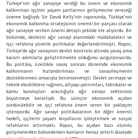
Türkiye’nin ağır sanayiye verdiği bu önem ve ekonomik
kalkınması işçinin yaşam şartlarının gelişmesine vereceği
öneme bağlıydı. Sir David Kelly’nin raporunda, Türkiye’nin
ekonomik kalkınma stratejisinin önemli bir parçası olarak
ağır sanayiye verilen önemi detaylı şekilde ele alıyordu. Bir
bölümde, devletin ağır sanayi alanındaki müdahaleleri ve
işçi refahına yönelik politikalar değerlendirilmişti. Rapor,
Türkiye’de ağır sanayinin devlet kontrolü altında yavaş ama
kararlı adımlarla geliştirilmekte olduğunu vurgulanıyordu.
Bu politika, özellikle savaş sonrası dönemde ekonomik
kalkınmanın hızlandırılması ve sanayileşmenin
desteklenmesi amacıyla benimsenmişti. Devlet sermaye ve
teknik eksikliklere rağmen, altyapı yatırımları, fabrikalar ve
kamu kuruluşları aracılığıyla ağır sanayi sektörünü
büyütmeye kararlıydı. Bu süreçte ekonomik açıdan
sürdürülebilir ve işçi refahına önem veren bir yaklaşım
izleniyordu. Ağır sanayi politikalarının bir diğer önemli
hedefi, işçilerin yaşam koşullarını iyileştirmek ve sosyal
refahlarını artırmaktı. Rapor, bu açıdan bazı olumlu
gelişmelerden bahsederken bunların henüz yeterli düzeyde