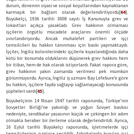
durum, dönemin siyasi ve sosyal koşullarından kaynaklanan
karmaşık bir bağlam olarak değerlendiriliyordu[
64
].
Büyükelçi, 1936 tarihli 3008 sayılı İş Kanunuyla grev ve
lokavtları açıkça yasakladı. Grev hakkının olmaması
işçilerin örgütlü mücadele araçlarını önemli ölçüde
sınırlandırıyordu. Ancak muhalefet partileri ve işçi
temsilcileri bu hakkın tanınması için baskı yapmaktaydı.
İşçiler, İngiliz kolonilerindeki işçilerle kıyaslandığında daha
kötü bir konumda olduklarını düşünerek grev hakkını hem
bir itibar, hem de hak olarak istiyorlardı. Fakat rapora göre,
grev hakkının yakın zamanda verilmesi pek mümkün
görünmüyordu. Ayrıca, İngiliz iş uzmanı Bay Lefebure’e göre
bu hakkın, işçilere fayda sağlayıp sağlamayacağı konusunda
şüpheleri vardı[
65
].
Büyükelçinin 14 Nisan 1947 tarihli raporunda, Türkiye’nin
Sovyetler Birliği’ne yakınlığı ve yoğun Sovyet baskısı
nedeniyle, sendikalar yasasının küçük ve çekingen bir adım
olmakla beraber bir ilerleme olarak değerlendirildi. Ayrıca,
16 Eylül tarihli Büyükelçi raporunda, işletmelerde işçi
temsilcilerinin özgürce seçildiği, fabrikalarda kurulan işçi