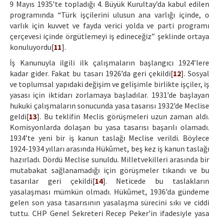
9 Mayıs 1935’te topladığı 4. Büyük Kurultay’da kabul edilen
programında “Türk işçilerini ulusun ana varlığı içinde, o
varlık için kuvvet ve fayda verici yolda ve parti programı
çerçevesi içinde örgütlemeyi iş edineceğiz” şeklinde ortaya
konuluyordu[
11
].
İş Kanunuyla ilgili ilk çalışmaların başlangıcı 1924’lere
kadar gider. Fakat bu tasarı 1926’da geri çekildi[
12
]. Sosyal
ve toplumsal yapıdaki değişim ve gelişimle birlikte işçiler, iş
yasası için iktidarı zorlamaya başladılar. 1931’de başlayan
hukuki çalışmaların sonucunda yasa tasarısı 1932’de Meclise
geldi[
13
]. Bu teklifin Meclis görüşmeleri uzun zaman aldı.
Komisyonlarda dolaşan bu yasa tasarısı başarılı olamadı.
1934’te yeni bir iş kanun taslağı Meclise verildi. Böylece
1924-1934 yılları arasında Hükûmet, beş kez iş kanun taslağı
hazırladı. Dördü Meclise sunuldu. Milletvekilleri arasında bir
mutabakat sağlanamadığı için görüşmeler tıkandı ve bu
tasarılar geri çekildi[
14
]. Neticede bu taslakların
yasalaşması mümkün olmadı. Hükûmet, 1936’da gündeme
gelen son yasa tasarısının yasalaşma sürecini sıkı ve ciddi
tuttu. CHP Genel Sekreteri Recep Peker’in ifadesiyle yasa