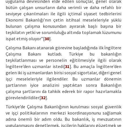
uygulama devresinden elde edilen sonuçlar, genel olarak
bütün çalışan unsurların daha verimli ve daha refahlı bir
seviyeye çıkarılmaları ile ilgili içtimaî siyaset tedbirlerini
Ekonomi Bakanlığı’nın çetin istihsal meseleleriyle yüklü
bulunan çalışma konusundan ayırarak başlı başına bir
teşkilatın yetki ve sorumluluğu altında toplamak lüzumunu
ispat etmiş oluyor”[
30
].
Çalışma Bakanı atanarak görevine başladığında ilk İngiltere
Çalışma Bakanı kutladı. Türkiye bu bakanlığın
teşkilatlanması ve personelin eğitilmesiyle ilgili olarak
İngiltere’den uzmanlar istedi[
31
]. Bu amaçla İngiltere’den
gelen iki iş uzmanlardan birisi sosyal sigortalar, diğeri genel
işçi meseleleriyle ilgilendiler. Bu uzmanlar dönemin
şartlarının iyice analizini yaptıktan sonra Bakanlığın
çalışma şartlarını da tahkik ederek bir rapor hazırlamakla
görevlendirildiler[
32
].
Türkiye’de Çalışma Bakanlığının kurulması sosyal güvenlik
ve işçi politikalarının merkezi koordinasyonunu sağlamak
adına önemli bir adım oldu. Bu bakanlık, iş mevzuatının
uygulanmasını denetlemek, işçilerin haklarını gözetmek ve