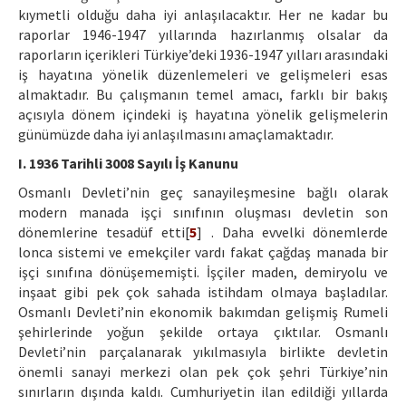
kıymetli olduğu daha iyi anlaşılacaktır. Her ne kadar bu
raporlar 1946-1947 yıllarında hazırlanmış olsalar da
raporların içerikleri Türkiye’deki 1936-1947 yılları arasındaki
iş hayatına yönelik düzenlemeleri ve gelişmeleri esas
almaktadır. Bu çalışmanın temel amacı, farklı bir bakış
açısıyla dönem içindeki iş hayatına yönelik gelişmelerin
günümüzde daha iyi anlaşılmasını amaçlamaktadır.
I. 1936 Tarihli 3008 Sayılı İş Kanunu
Osmanlı Devleti’nin geç sanayileşmesine bağlı olarak
modern manada işçi sınıfının oluşması devletin son
dönemlerine tesadüf etti[
5
] . Daha evvelki dönemlerde
lonca sistemi ve emekçiler vardı fakat çağdaş manada bir
işçi sınıfına dönüşememişti. İşçiler maden, demiryolu ve
inşaat gibi pek çok sahada istihdam olmaya başladılar.
Osmanlı Devleti’nin ekonomik bakımdan gelişmiş Rumeli
şehirlerinde yoğun şekilde ortaya çıktılar. Osmanlı
Devleti’nin parçalanarak yıkılmasıyla birlikte devletin
önemli sanayi merkezi olan pek çok şehri Türkiye’nin
sınırların dışında kaldı. Cumhuriyetin ilan edildiği yıllarda