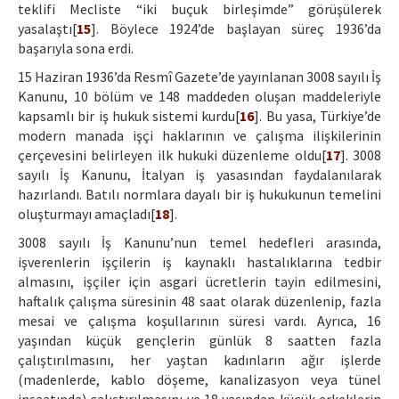
teklifi Mecliste “iki buçuk birleşimde” görüşülerek
yasalaştı[
15
]. Böylece 1924’de başlayan süreç 1936’da
başarıyla sona erdi.
15 Haziran 1936’da Resmî Gazete’de yayınlanan 3008 sayılı İş
Kanunu, 10 bölüm ve 148 maddeden oluşan maddeleriyle
kapsamlı bir iş hukuk sistemi kurdu[
16
]. Bu yasa, Türkiye’de
modern manada işçi haklarının ve çalışma ilişkilerinin
çerçevesini belirleyen ilk hukuki düzenleme oldu[
17
]. 3008
sayılı İş Kanunu, İtalyan iş yasasından faydalanılarak
hazırlandı. Batılı normlara dayalı bir iş hukukunun temelini
oluşturmayı amaçladı[
18
].
3008 sayılı İş Kanunu’nun temel hedefleri arasında,
işverenlerin işçilerin iş kaynaklı hastalıklarına tedbir
almasını, işçiler için asgari ücretlerin tayin edilmesini,
haftalık çalışma süresinin 48 saat olarak düzenlenip, fazla
mesai ve çalışma koşullarının süresi vardı. Ayrıca, 16
yaşından küçük gençlerin günlük 8 saatten fazla
çalıştırılmasını, her yaştan kadınların ağır işlerde
(madenlerde, kablo döşeme, kanalizasyon veya tünel