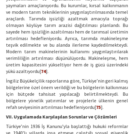
yaymaları amaçlanıyordu. Bu kurumlar, kırsal kalkınmanın
ve modern tarım tekniklerinin yaygınlaştırılmasında temel
araçlardı. Tarımda işsizliği azaltmak amacıyla toprağı
olmayan köylüye tarım arazisi dağıtılması planlandı. Bu
sayede hem işsizliğin azaltılması hem de tarımsal üretimin
artırılması hedefleniyordu. Ayrıca, tarımda makineleşme
teşvik edilmekte ve bu alanda ilerleme kaydedilmekteydi.
Modern tarım makinelerinin kullanımı yaygınlaştırılarak
verimliliğin artırılması düşünülüyordu. Makineleşme, hem
üretim kapasitesini yükseltiyor hem de iş gücü üzerindeki
yükü azaltıyordu[
74
].
İngiliz Büyükelçilik raporlarına göre, Türkiye’nin geri kalmış
bölgelerine özel önem verildiği ve bu bölgelerin kalkınması
için bütçede tahsisat yapılacağı belirtilmekteydi. Bu
bölgelere yönelik yatırımlar ve projelerle ülkenin genel
refah seviyesinin artırılması hedefleniyordu[
75
].
VII. Uygulamada Karşılaşılan Sorunlar ve Çözümleri
Türkiye’nin 1936 İş Kanunu’yla başlattığı hukuki reformlar
ve 1940’lı yıllarda inşa etmeye çalıştığı sosyal güvenlik