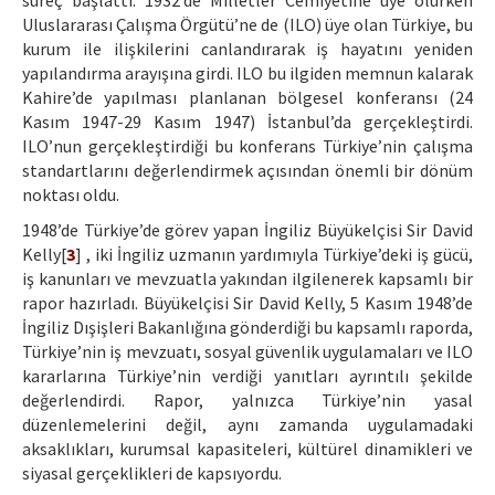
süreç başlattı. 1932’de Milletler Cemiyetine üye olurken
Uluslararası Çalışma Örgütü’ne de (ILO) üye olan Türkiye, bu
kurum ile ilişkilerini canlandırarak iş hayatını yeniden
yapılandırma arayışına girdi. ILO bu ilgiden memnun kalarak
Kahire’de yapılması planlanan bölgesel konferansı (24
Kasım 1947-29 Kasım 1947) İstanbul’da gerçekleştirdi.
ILO’nun gerçekleştirdiği bu konferans Türkiye’nin çalışma
standartlarını değerlendirmek açısından önemli bir dönüm
noktası oldu.
1948’de Türkiye’de görev yapan İngiliz Büyükelçisi Sir David
Kelly[
3
] , iki İngiliz uzmanın yardımıyla Türkiye’deki iş gücü,
iş kanunları ve mevzuatla yakından ilgilenerek kapsamlı bir
rapor hazırladı. Büyükelçisi Sir David Kelly, 5 Kasım 1948’de
İngiliz Dışişleri Bakanlığına gönderdiği bu kapsamlı raporda,
Türkiye’nin iş mevzuatı, sosyal güvenlik uygulamaları ve ILO
kararlarına Türkiye’nin verdiği yanıtları ayrıntılı şekilde
değerlendirdi. Rapor, yalnızca Türkiye’nin yasal
düzenlemelerini değil, aynı zamanda uygulamadaki
aksaklıkları, kurumsal kapasiteleri, kültürel dinamikleri ve
siyasal gerçeklikleri de kapsıyordu.