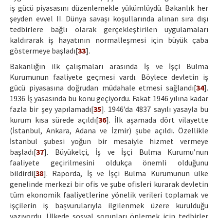
iş gücü piyasasını düzenlemekle yükümlüydü. Bakanlık her
şeyden evvel II. Dünya savaşı koşullarında alınan sıra dışı
tedbirlere bağlı olarak gerçekleştirilen uygulamaları
kaldırarak iş hayatının normalleşmesi için büyük çaba
göstermeye başladı[
33
].
Bakanlığın ilk çalışmaları arasında İş ve İşçi Bulma
Kurumunun faaliyete geçmesi vardı. Böylece devletin iş
gücü piyasasına doğrudan müdahale etmesi sağlandı[
34
].
1936 İş yasasında bu konu geçiyordu. Fakat 1946 yılına kadar
fazla bir şey yapılamadı[
35
]. 1946’da 4837 sayılı yasayla bu
kurum kısa sürede açıldı[
36
]. İlk aşamada dört vilayette
(İstanbul, Ankara, Adana ve İzmir) şube açıldı. Özellikle
İstanbul şubesi yoğun bir mesaiyle hizmet vermeye
başladı[
37
]. Büyükelçi, İş ve İşçi Bulma Kurumu’nun
faaliyete geçirilmesini oldukça önemli olduğunu
bildirdi[
38
]. Raporda, İş ve İşçi Bulma Kurumunun ülke
genelinde merkezi bir ofis ve şube ofisleri kurarak devletin
tüm ekonomik faaliyetlerine yönelik verileri toplamak ve
işçilerin iş başvurularıyla ilgilenmek üzere kurulduğu
yazıyordu. Ülkede sosyal sorunları önlemek için tedbirler