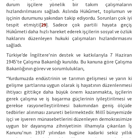
durum işçilere yönelik bir takım çalışmaların
hızlandırılmasını sağladı. Aslında Hükûmet, toplumun ve
işçinin durumunu yakından takip ediyordu. Sorunları çok iyi
tespit etmişti[
29
]. Sadece çok partili hayata geçiş
Hükûmeti daha hızlı hareket ederek işçilerin sosyal ve özlük
haklarını düzenleyen hukuki çalışmaları hızlandırmasını
sağladı.
Türkiye’de İngiltere’nin destek ve katkılarıyla 7 Haziran
1945’te Çalışma Bakanlığı kuruldu. Bu kanuna göre Çalışma
Bakanlığının görev ve sorumlulukları,
“Yurdumuzda endüstrinin ve tarımın gelişmesi ve yarın ki
gelişme şartlarına uygun olarak iş hayatının düzenlenmesi
ihtiyacı gittikçe daha büyük önem kazanmakta, işçilerin
gerek çalışma ve iş başarma güçlerinin iyileştirilmesi ve
gerekse rasyonelleştirilmesi bakımından geniş ölçüde
tedbirler alınması zarureti belirmektedir. Millî bünyemizde
işçi ve işveren münasebetlerini düzenleyen demokrasimize
uygun bir dayanışma zihniyetinin ilhamıyla çıkarılan İş
Kanunu’nun 1937 yılından bugüne kadarki sekiz yıllık