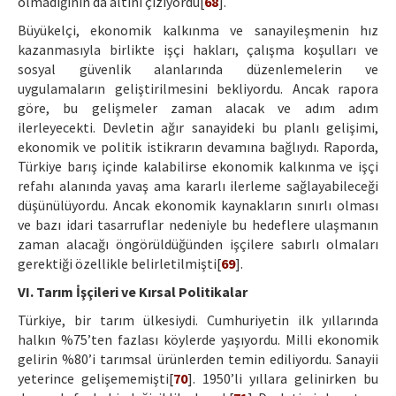
olmadığının da altını çiziyordu[
68
].
Büyükelçi, ekonomik kalkınma ve sanayileşmenin hız
kazanmasıyla birlikte işçi hakları, çalışma koşulları ve
sosyal güvenlik alanlarında düzenlemelerin ve
uygulamaların geliştirilmesini bekliyordu. Ancak rapora
göre, bu gelişmeler zaman alacak ve adım adım
ilerleyecekti. Devletin ağır sanayideki bu planlı gelişimi,
ekonomik ve politik istikrarın devamına bağlıydı. Raporda,
Türkiye barış içinde kalabilirse ekonomik kalkınma ve işçi
refahı alanında yavaş ama kararlı ilerleme sağlayabileceği
düşünülüyordu. Ancak ekonomik kaynakların sınırlı olması
ve bazı idari tasarruflar nedeniyle bu hedeflere ulaşmanın
zaman alacağı öngörüldüğünden işçilere sabırlı olmaları
gerektiği özellikle belirletilmişti[
69
].
VI. Tarım İşçileri ve Kırsal Politikalar
Türkiye, bir tarım ülkesiydi. Cumhuriyetin ilk yıllarında
halkın %75’ten fazlası köylerde yaşıyordu. Milli ekonomik
gelirin %80’i tarımsal ürünlerden temin ediliyordu. Sanayii
yeterince gelişememişti[
70
]. 1950’li yıllara gelinirken bu