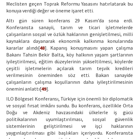
Meclisten geçen Toprak Reformu Yasasını hatırlatarak bu
konuya verdiği değer ve öneme işaret etti.
Altı gün süren konferans 29 Kasım’da sona erdi.
Konferansta sanayii, tarım ve ticari işletmelerde
çalışanların sosyal ve özlük haklarının genişletilmesi, milli
kaynaklara dayanarak ekonomik kalkınma konularında
kararlar alındı[
48
]. Kapanış konuşmasını yapan çalışma
Bakanı Tahsin Bekir Balta, köy halkının yaşam şartlarının
iyileştirilmesi, eğitim düzeylerinin yükseltilmesi, köylerde
çeşitli işletmelerin açılarak tarım teşvik kredileri
verilmesinin öneminden söz etti. Bakan sanayide
çalışanların çalışma koşullarının daha iyileştirilmesinin
önemini anlattı[
49
].
ILO Bölgesel Konferansı, Türkiye için önemli bir diplomatik
ve sosyal fırsat imkânı sundu. Bu konferans, özellikle Orta
Doğu ve Akdeniz havzasındaki ülkelerle iş gücü
politikalarının uyumlaştırılması, sosyal güvenlik
sistemlerinin geliştirilmesi ve işçi haklarının
yaygınlaştırılması gibi başlıkları içeriyordu. Konferansta