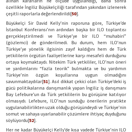
alınan kararların ne ölçüde uygulandığı, daha sonra
özellikle İngiliz Büyükelçiliği tarafından yakından izlenerek
çeşitli raporlarla değerlendirildi[
50
].
Büyükelçi Sir David Kelly’nin raporuna göre, Türkiye’de
İstanbul Konferansı’nın ardından başka bir ILO toplantısı
gerçekleştirilmedi ve Türkiye’ye bir ILO “muhabiri”
(gözlemci) de gönderilmedi. Bu durum, hem ILO’nun
Türkiye’ye yönelik ilgisinin zayıf kaldığını hem de Türk
yetkililerin örgütün faaliyetlerine karşı mesafeli durduğunu
ortaya koymaktaydı. Nitekim Türk yetkililer, ILO’nun öneri
ve yardımlarını “fazla teorik” bulmakta ve bu yardımın
Türkiye’nin özgün koşullarına uygun olmadığını
savunmaktaydılar[
51
]. Asıl dikkat çekici olan Türkiye’deki iş
gücü politikalarına danışmanlık yapan İngiliz iş danışmanı
Bay Lefebure’un da Türk yetkililerin bu görüşüne katılıyor
olmasıydı. Lefebure, ILO’nun sunduğu önerilerin pratikte
uygulanabilirlikten uzak olduğu görüşündeydi ve Türkiye’nin
somut ve sahaya uyarlanabilir çözümlere ihtiyaç duyduğunu
söylüyordu[
52
].
Her ne kadar Büyükelçi Kelly’de kısa vadede Türkiye’nin ILO