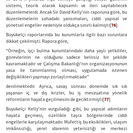
sistemi, teorik olarak kapsamlı ve ileri sayılabilecek
düzenlemelerdi. Ancak Sir David Kelly’nin raporuna göre, bu
düzenlemelerin sahadaki yansımaları, ciddi yapısal ve
yönetsel engeller nedeniyle oldukça sınırlı kalmıştı[
76
].
Büyükelçi raporlarında bu kurumlarla ilgili bazı sorunlara
dikkat çekilmişti. Rapora göre,
“Örneğin, işçi bulma kurumlarındaki daha yaşlı yetkililer,
görevlerinin ne olduğunu sadece belirsiz bir şekilde
kavramaktadır ve Çalışma Bakanlığı’nın organizasyonunun
yasa ile tanımlanmış olması, uygulamada istenen
değişiklikleri yapmayı zorlaştırmaktadır”
denilmektedir. Ayrıca, savaş sonrası dönemde sık sık
yaşanan iç ve dış krizler, bu iş mevzuatına yönelik
reformların hayata geçilmesini de geciktirmişti[
77
].
Büyükelçi Kelly’nin vurguladığı gibi, bu yapısal adımların
hayata geçmesi, özellikle taşra bölgelerinde ciddi
engellerle karşılaşmaktadır. Müfettiş bu eksiklikleri, ulaşım
imkânsızlığı, yerel idarenin yetersizliği ve merkezi