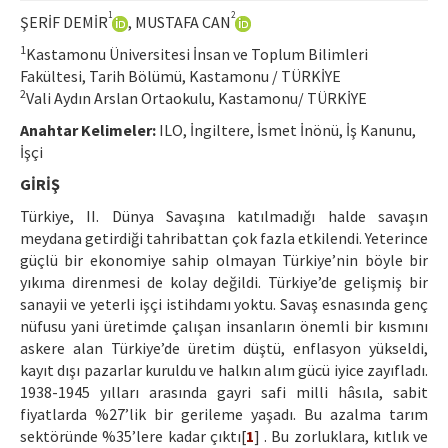
Etik İlkeler
1
2
ŞERİF DEMİR
, MUSTAFA CAN
Yazar Rehberi
1
Kastamonu Üniversitesi İnsan ve Toplum Bilimleri
Fakültesi, Tarih Bölümü, Kastamonu / TÜRKİYE
Hakem Rehberi
2
Vali Aydın Arslan Ortaokulu, Kastamonu/ TÜRKİYE
İletişim
Anahtar Kelimeler:
ILO, İngiltere, İsmet İnönü, İş Kanunu,
İşçi
GİRİŞ
Türkiye, II. Dünya Savaşına katılmadığı halde savaşın
meydana getirdiği tahribattan çok fazla etkilendi. Yeterince
güçlü bir ekonomiye sahip olmayan Türkiye’nin böyle bir
yıkıma direnmesi de kolay değildi. Türkiye’de gelişmiş bir
sanayii ve yeterli işçi istihdamı yoktu. Savaş esnasında genç
nüfusu yani üretimde çalışan insanların önemli bir kısmını
askere alan Türkiye’de üretim düştü, enflasyon yükseldi,
kayıt dışı pazarlar kuruldu ve halkın alım gücü iyice zayıfladı.
1938-1945 yılları arasında gayri safi milli hâsıla, sabit
fiyatlarda %27’lik bir gerileme yaşadı. Bu azalma tarım
sektöründe %35’lere kadar çıktı[
1
] . Bu zorluklara, kıtlık ve