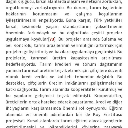
dağınık iş gücü, kırsal alanlarda ulaşım ve iletişim zorlukları,
örgütlenmeyi zorlaştırıyordu. Bu durum, tarım işçilerinin
haklarının korunmasını ve çalışma koşullarının
iyileştirilmesini engelliyordu. Buna karşın, Türk yetkililer
kırsal kesimdeki yaşam standartlarını yükseltmenin
öneminin farkındaydı ve bu doğrultuda çeşitli projeler
uygulamaya koydular[
73
]. Bu projeler arasında Sulama ve
Sel Kontrolü, tarım arazilerinin verimliliğini artırmak için
projeleri geliştirilmiş ve bazıları uygulamaya geçilmişti. Bu
projelerle, tarımsal üretim kapasitesinin artırılması
hedefleniyordu. Tarım kredileri ve tohum dağıtımının
yanında tarımsal üretimi teşvik etmek için çiftçilere düzenli
olarak kredi verildi ve kaliteli tohumlar dağıtıldı. Bu
destekler, çiftçilerin üretim imkânlarını geliştirmelerine
katkı sağlıyordu. Tarım alanında kooperatifler kurulmuş ve
bu yapıların gelişmesi teşvik edilmişti. Kooperatifler,
üreticilerin ortak hareket ederek pazarlama, kredi ve diğer
ihtiyaçlarını karşılamasında önemli rol oynuyordu. Eğitim
alanında en önemli adımlardan biri de Köy Enstitüsü
projesiydi. Kırsal alanlarda tarım eğitimi alacak gençlerin
yetiştirilmesini ve öğrendiklerini köylerine taşıyarak