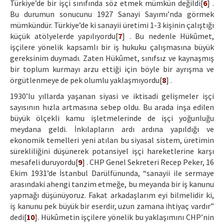
Türkiye’de bir işçi sınıfında söz etmek mümkün değildi[
6
] .
Bu durumun sonucunu 1927 Sanayi Sayımı’nda görmek
mümkündür. Türkiye’de ki sanayii üretimi 1-3 kişinin çalıştığı
küçük atölyelerde yapılıyordu[
7
] . Bu nedenle Hükûmet,
işçilere yönelik kapsamlı bir iş hukuku çalışmasına büyük
gereksinim duymadı. Zaten Hükûmet, sınıfsız ve kaynaşmış
bir toplum kurmayı arzu ettiği için böyle bir ayrışma ve
örgütlenmeye de pek olumlu yaklaşmıyordu[
8
] .
1930’lu yıllarda yaşanan siyasi ve iktisadi gelişmeler işçi
sayısının hızla artmasına sebep oldu. Bu arada inşa edilen
büyük ölçekli kamu işletmelerinde de işçi yoğunluğu
meydana geldi. İnkılapların ardı ardına yapıldığı ve
ekonomik temelleri yeni atılan bu siyasal sistem, üretimin
sürekliliğini düşünerek potansiyel işçi hareketlerine karşı
mesafeli duruyordu[
9
] . CHP Genel Sekreteri Recep Peker, 16
Ekim 1931’de İstanbul Darülfünunda, “sanayii ile sermaye
arasındaki ahengi tanzim etmeğe, bu meyanda bir iş kanunu
yapmağı düşünüyoruz. Fakat arkadaşlarım eyi bilmelidir ki,
iş kanunu pek büyük bir eserdir, uzun zamana ihtiyaç vardır”
dedi[
10
]. Hükûmetin işçilere yönelik bu yaklaşımını CHP’nin