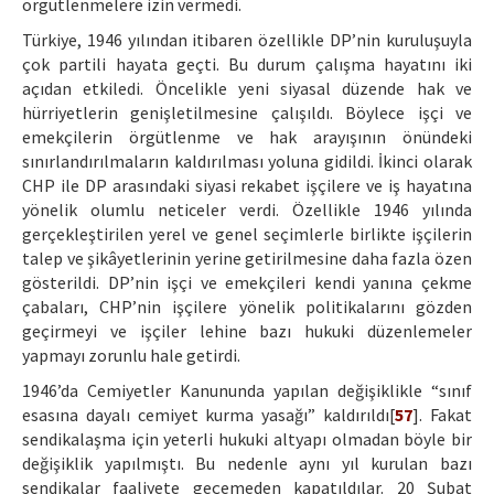
örgütlenmelere izin vermedi.
Türkiye, 1946 yılından itibaren özellikle DP’nin kuruluşuyla
çok partili hayata geçti. Bu durum çalışma hayatını iki
açıdan etkiledi. Öncelikle yeni siyasal düzende hak ve
hürriyetlerin genişletilmesine çalışıldı. Böylece işçi ve
emekçilerin örgütlenme ve hak arayışının önündeki
sınırlandırılmaların kaldırılması yoluna gidildi. İkinci olarak
CHP ile DP arasındaki siyasi rekabet işçilere ve iş hayatına
yönelik olumlu neticeler verdi. Özellikle 1946 yılında
gerçekleştirilen yerel ve genel seçimlerle birlikte işçilerin
talep ve şikâyetlerinin yerine getirilmesine daha fazla özen
gösterildi. DP’nin işçi ve emekçileri kendi yanına çekme
çabaları, CHP’nin işçilere yönelik politikalarını gözden
geçirmeyi ve işçiler lehine bazı hukuki düzenlemeler
yapmayı zorunlu hale getirdi.
1946’da Cemiyetler Kanununda yapılan değişiklikle “sınıf
esasına dayalı cemiyet kurma yasağı” kaldırıldı[
57
]. Fakat
sendikalaşma için yeterli hukuki altyapı olmadan böyle bir
değişiklik yapılmıştı. Bu nedenle aynı yıl kurulan bazı
sendikalar faaliyete geçemeden kapatıldılar. 20 Şubat