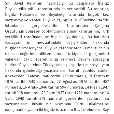
Sir David Kelly’nin hazırladığı bu çalışmaya İngiliz
Büyükelçilik yıllık raporlarında da yer verildi. Bu raporlar,
İngiliz Hükûmeti ve Büyükelçi arasında birçok kez
yazışmaya konu oldu. Büyükelçi, İngiliz Hükûmetine 1947’de
İstanbul’da gerçekleştirilen Uluslararası Çalışma
Örgütünün bölgesel toplantısında alınan kararlarının, Türk
yetkilileri tarafından ne ölçüde uygulandığı, bu kararları
kapsayan iş mevzuatındaki değişiklikler hakkında
bilgilendirmeler yaptı. Büyükelçi raporlarda, iş mevzuatının
özetini değerlendirdikten sonra Türkiye’deki gelişmeleri
yakından takip ederek bilgi vermeye devam edeceğini
bildirdi. Büyükelçinin Türkiye’deki iş koşulları ve sosyal yapı
hakkında gönderdiği yazışmaların tasnifi yapıldı. Bunlar
Ankara’dan, 3 Mayıs 1946 tarihli 215 numaralı, 19 Temmuz
1946 tarihli 343 numaralı, 27 Ağustos 1946 tarihli 407
numaralı, 16 Aralık 1946 tarihli 594 numaralı, 14 Nisan 1947
tarihli 118 numaralı, 23 Ekim 1947 tarihli 281 numaralı ve 16
Eylül 1948 tarihli 178 numaralı gönderilen yazılardı. Bu
yazışmaların büyük bir kısmında Türk Hükûmetine
danışmanlık yapan iki İngiliz iş uzmanı Bay Lefebure ve Bay