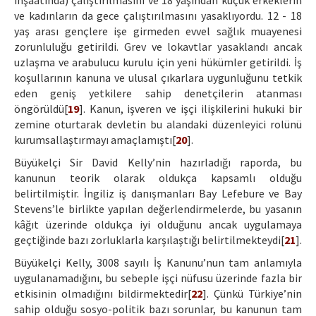
inşaatında) çalıştırılmasını ve 18 yaşından küçük erkeklerin
ve kadınların da gece çalıştırılmasını yasaklıyordu. 12 - 18
yaş arası gençlere işe girmeden evvel sağlık muayenesi
zorunluluğu getirildi. Grev ve lokavtlar yasaklandı ancak
uzlaşma ve arabulucu kurulu için yeni hükümler getirildi. İş
koşullarının kanuna ve ulusal çıkarlara uygunluğunu tetkik
eden geniş yetkilere sahip denetçilerin atanması
öngörüldü[
19
]. Kanun, işveren ve işçi ilişkilerini hukuki bir
zemine oturtarak devletin bu alandaki düzenleyici rolünü
kurumsallaştırmayı amaçlamıştı[
20
].
Büyükelçi Sir David Kelly’nin hazırladığı raporda, bu
kanunun teorik olarak oldukça kapsamlı olduğu
belirtilmiştir. İngiliz iş danışmanları Bay Lefebure ve Bay
Stevens’le birlikte yapılan değerlendirmelerde, bu yasanın
kâğıt üzerinde oldukça iyi olduğunu ancak uygulamaya
geçtiğinde bazı zorluklarla karşılaştığı belirtilmekteydi[
21
].
Büyükelçi Kelly, 3008 sayılı İş Kanunu’nun tam anlamıyla
uygulanamadığını, bu sebeple işçi nüfusu üzerinde fazla bir
etkisinin olmadığını bildirmektedir[
22
]. Çünkü Türkiye’nin
sahip olduğu sosyo-politik bazı sorunlar, bu kanunun tam