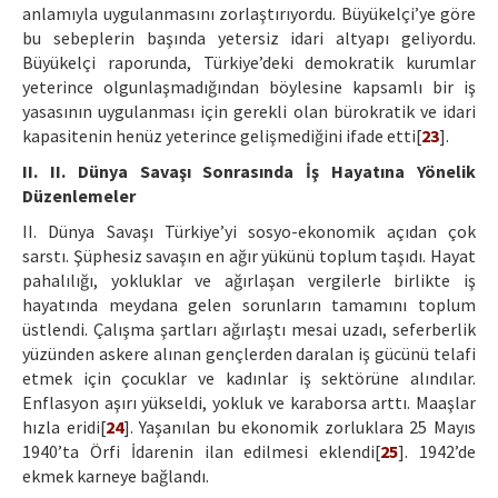
anlamıyla uygulanmasını zorlaştırıyordu. Büyükelçi’ye göre
bu sebeplerin başında yetersiz idari altyapı geliyordu.
Büyükelçi raporunda, Türkiye’deki demokratik kurumlar
yeterince olgunlaşmadığından böylesine kapsamlı bir iş
yasasının uygulanması için gerekli olan bürokratik ve idari
kapasitenin henüz yeterince gelişmediğini ifade etti[
23
].
II. II. Dünya Savaşı Sonrasında İş Hayatına Yönelik
Düzenlemeler
II. Dünya Savaşı Türkiye’yi sosyo-ekonomik açıdan çok
sarstı. Şüphesiz savaşın en ağır yükünü toplum taşıdı. Hayat
pahalılığı, yokluklar ve ağırlaşan vergilerle birlikte iş
hayatında meydana gelen sorunların tamamını toplum
üstlendi. Çalışma şartları ağırlaştı mesai uzadı, seferberlik
yüzünden askere alınan gençlerden daralan iş gücünü telafi
etmek için çocuklar ve kadınlar iş sektörüne alındılar.
Enflasyon aşırı yükseldi, yokluk ve karaborsa arttı. Maaşlar
hızla eridi[
24
]. Yaşanılan bu ekonomik zorluklara 25 Mayıs
1940’ta Örfi İdarenin ilan edilmesi eklendi[
25
]. 1942’de
ekmek karneye bağlandı.