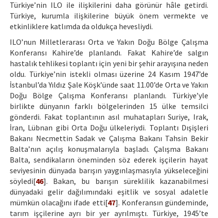
Türkiye’nin ILO ile ilişkilerini daha görünür hâle getirdi.
Türkiye, kurumla ilişkilerine büyük önem vermekte ve
etkinliklere katlımda da oldukça hevesliydi.
ILO’nun Milletlerarası Orta ve Yakın Doğu Bölge Çalışma
Konferansı Kahire’de planlandı. Fakat Kahire’de salgın
hastalık tehlikesi toplantı için yeni bir şehir arayışına neden
oldu. Türkiye’nin istekli olması üzerine 24 Kasım 1947’de
İstanbul’da Yıldız Şale Köşk’ünde saat 11.00’de Orta ve Yakın
Doğu Bölge Çalışma Konferansı planlandı. Türkiye’yle
birlikte dünyanın farklı bölgelerinden 15 ülke temsilci
gönderdi. Fakat toplantının asıl muhatapları Suriye, Irak,
İran, Lübnan gibi Orta Doğu ülkeleriydi. Toplantı Dışişleri
Bakanı Necmettin Sadak ve Çalışma Bakanı Tahsin Bekir
Balta’nın açılış konuşmalarıyla başladı. Çalışma Bakanı
Balta, sendikaların öneminden söz ederek işçilerin hayat
seviyesinin dünyada barışın yaygınlaşmasıyla yükseleceğini
söyledi[
46
]. Bakan, bu barışın süreklilik kazanabilmesi
dünyadaki gelir dağılımındaki eşitlik ve sosyal adaletle
mümkün olacağını ifade etti[
47
]. Konferansın gündeminde,
tarım işçilerine ayrı bir yer ayrılmıştı. Türkiye, 1945’te