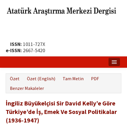
ISSN:
1011-727X
e-ISSN:
2667-5420
Ana Sayfa
Özet
Özet (English)
Tam Metin
PDF
Hakkında
Benzer Makaleler
Yayın Politikası
İngiliz Büyükelçisi Sir David Kelly’e Göre
Dergi Kurulları
Türkiye’de İş, Emek Ve Sosyal Politikalar
Yayın İlkeleri
(1936-1947)