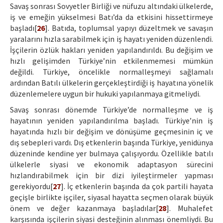
Savaş sonrası Sovyetler Birliği ve nüfuzu altındaki ülkelerde,
iş ve emeğin yükselmesi Batı’da da etkisini hissettirmeye
başladı[
26
]. Batıda, toplumsal yapıyı düzeltmek ve savaşın
yaralarını hızla sarabilmek için iş hayatı yeniden düzenlendi.
İşçilerin özlük hakları yeniden yapılandırıldı. Bu değişim ve
hızlı gelişimden Türkiye’nin etkilenmemesi mümkün
değildi. Türkiye, öncelikle normalleşmeyi sağlamalı
ardından Batılı ülkelerin gerçekleştirdiği iş hayatına yönelik
düzenlemelere uygun bir hukuki yapılanmaya gitmeliydi.
Savaş sonrası dönemde Türkiye’de normalleşme ve iş
hayatının yeniden yapılandırılma başladı. Türkiye’nin iş
hayatında hızlı bir değişim ve dönüşüme geçmesinin iç ve
dış sebepleri vardı. Dış etkenlerin başında Türkiye, yenidünya
düzeninde kendine yer bulmaya çalışıyordu. Özellikle batılı
ülkelerle siyasi ve ekonomik adaptasyon sürecini
hızlandırabilmek için bir dizi iyileştirmeler yapması
gerekiyordu[
27
]. İç etkenlerin başında da çok partili hayata
geçişle birlikte işçiler, siyasal hayatta seçmen olarak büyük
önem ve değer kazanmaya başladılar[
28
]. Muhalefet
karşısında işçilerin siyasi desteğinin alınması önemliydi. Bu