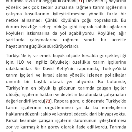
durumda fazla bir değişiklik olmadı[
71
]. Devletin iş hayatına
yönelik pek çok tedbir almasına rağmen tarım işçilerinin
çalışma koşullarının iyileştirilmesine yönelik fazla bir
netice alınamadı. Çünkü köylünün çoğu topraksızdı. Bu
durum işsizliğe sebep olduğu gibi toprak sahibi ağaların
köylüleri istismarına da yol açabiliyordu. Köylüler, ağır
şartlarda çalışmalarına rağmen sınırlı bir ücretle
hayatlarını güçlükle sürdürüyorlardı.
Türkiye’de iş ve emek büyük ölçüde kırsalda gerçekleştiği
için. ILO ve İngiliz Büyükelçi özellikle tarım işçilerine
odaklandılar. Sir David Kelly’nin raporunda, Türkiye’deki
tarım işçileri ve kırsal alana yönelik izlenen politikalar
önemli bir başlık olarak yer alıyordu. Bu bölümde,
Türkiye’nin en büyük iş gücünün tarımda çalışan işçiler
olduğu, işçilerin hakları ve devletin bu alandaki çalışmaları
değerlendiriliyordu[
72
]. Rapora göre, o dönemde Türkiye’de
tarım işçilerinin örgütlenmesi ya da bu emekçilerin
haklarını düzenli takip ve kontrol edecek idari bir yapı yoktu.
Kırsal kesimde çalışan işçilerin durumunun iyileştirilmesi
zor ve karmaşık bir görev olarak ifade ediliyordu. Tarımda