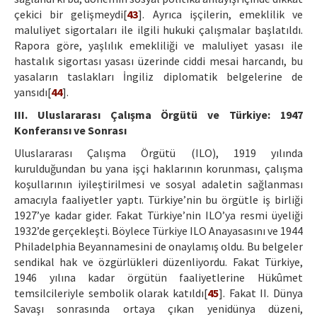
çekici bir gelişmeydi[
43
]. Ayrıca işçilerin, emeklilik ve
maluliyet sigortaları ile ilgili hukuki çalışmalar başlatıldı.
Rapora göre, yaşlılık emekliliği ve maluliyet yasası ile
hastalık sigortası yasası üzerinde ciddi mesai harcandı, bu
yasaların taslakları İngiliz diplomatik belgelerine de
yansıdı[
44
].
III. Uluslararası Çalışma Örgütü ve Türkiye: 1947
Konferansı ve Sonrası
Uluslararası Çalışma Örgütü (ILO), 1919 yılında
kurulduğundan bu yana işçi haklarının korunması, çalışma
koşullarının iyileştirilmesi ve sosyal adaletin sağlanması
amacıyla faaliyetler yaptı. Türkiye’nin bu örgütle iş birliği
1927’ye kadar gider. Fakat Türkiye’nin ILO’ya resmi üyeliği
1932’de gerçekleşti. Böylece Türkiye ILO Anayasasını ve 1944
Philadelphia Beyannamesini de onaylamış oldu. Bu belgeler
sendikal hak ve özgürlükleri düzenliyordu. Fakat Türkiye,
1946 yılına kadar örgütün faaliyetlerine Hükûmet
temsilcileriyle sembolik olarak katıldı[
45
]. Fakat II. Dünya
Savaşı sonrasında ortaya çıkan yenidünya düzeni,