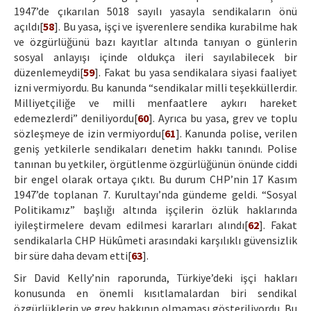
1947’de çıkarılan 5018 sayılı yasayla sendikaların önü
açıldı[
58
]. Bu yasa, işçi ve işverenlere sendika kurabilme hak
ve özgürlüğünü bazı kayıtlar altında tanıyan o günlerin
sosyal anlayışı içinde oldukça ileri sayılabilecek bir
düzenlemeydi[
59
]. Fakat bu yasa sendikalara siyasi faaliyet
izni vermiyordu. Bu kanunda “sendikalar milli teşekküllerdir.
Milliyetçiliğe ve milli menfaatlere aykırı hareket
edemezlerdi” deniliyordu[
60
]. Ayrıca bu yasa, grev ve toplu
sözleşmeye de izin vermiyordu[
61
]. Kanunda polise, verilen
geniş yetkilerle sendikaları denetim hakkı tanındı. Polise
tanınan bu yetkiler, örgütlenme özgürlüğünün önünde ciddi
bir engel olarak ortaya çıktı. Bu durum CHP’nin 17 Kasım
1947’de toplanan 7. Kurultayı’nda gündeme geldi. “Sosyal
Politikamız” başlığı altında işçilerin özlük haklarında
iyileştirmelere devam edilmesi kararları alındı[
62
]. Fakat
sendikalarla CHP Hükûmeti arasındaki karşılıklı güvensizlik
bir süre daha devam etti[
63
].
Sir David Kelly’nin raporunda, Türkiye’deki işçi hakları
konusunda en önemli kısıtlamalardan biri sendikal
özgürlüklerin ve grev hakkının olmaması gösteriliyordu. Bu