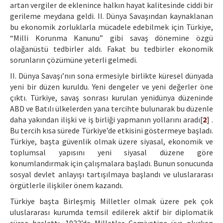
artan vergiler de eklenince halkın hayat kalitesinde ciddi bir
gerileme meydana geldi. II. Dünya Savaşından kaynaklanan
bu ekonomik zorluklarla mücadele edebilmek için Türkiye,
“Milli Korunma Kanunu” gibi savaş dönemine özgü
olağanüstü tedbirler aldı. Fakat bu tedbirler ekonomik
sorunların çözümüne yeterli gelmedi.
II. Dünya Savaşı’nın sona ermesiyle birlikte küresel dünyada
yeni bir düzen kuruldu. Yeni dengeler ve yeni değerler öne
çıktı. Türkiye, savaş sonrası kurulan yenidünya düzeninde
ABD ve Batılı ülkelerden yana tercihte bulunarak bu düzenle
daha yakından ilişki ve iş birliği yapmanın yollarını aradı[
2
] .
Bu tercih kısa sürede Türkiye’de etkisini göstermeye başladı.
Türkiye, başta güvenlik olmak üzere siyasal, ekonomik ve
toplumsal yapısını yeni siyasal düzene göre
konumlandırmak için çalışmalara başladı. Bunun sonucunda
sosyal devlet anlayışı tartışılmaya başlandı ve uluslararası
örgütlerle ilişkiler önem kazandı.
Türkiye başta Birleşmiş Milletler olmak üzere pek çok
uluslararası kurumda temsil edilerek aktif bir diplomatik