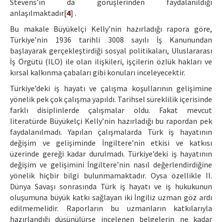
Stevens’ın da görüşlerinden faydalanıldığı
anlaşılmaktadır[
4
] .
Bu makale Büyükelçi Kelly’nin hazırladığı rapora göre,
Türkiye’nin 1936 tarihli 3008 sayılı İş Kanunundan
başlayarak gerçekleştirdiği sosyal politikaları, Uluslararası
İş Örgütü (ILO) ile olan ilişkileri, işçilerin özlük hakları ve
kırsal kalkınma çabaları gibi konuları inceleyecektir.
Türkiye’deki iş hayatı ve çalışma koşullarının gelişimine
yönelik pek çok çalışma yapıldı. Tarihsel süreklilik içerisinde
farklı disiplinlerde çalışmalar oldu. Fakat mevcut
literatürde Büyükelçi Kelly’nin hazırladığı bu rapordan pek
faydalanılmadı. Yapılan çalışmalarda Türk iş hayatının
değişim ve gelişiminde İngiltere’nin etkisi ve katkısı
üzerinde gereği kadar durulmadı. Türkiye’deki iş hayatının
değişim ve gelişimini İngiltere’nin nasıl değerlendirdiğine
yönelik hiçbir bilgi bulunmamaktadır. Oysa özellikle II.
Dünya Savaşı sonrasında Türk iş hayatı ve iş hukukunun
oluşumuna büyük katkı sağlayan iki İngiliz uzman göz ardı
edilmemelidir. Raporların bu uzmanların katkılarıyla
hazırlandığı düşünülürse incelenen belgelerin ne kadar