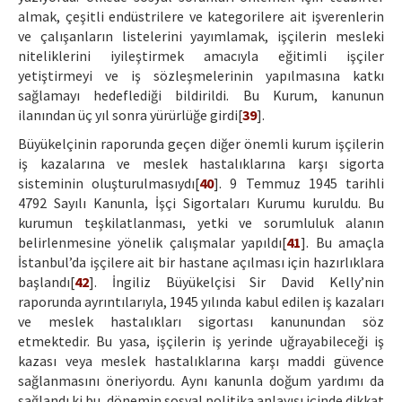
almak, çeşitli endüstrilere ve kategorilere ait işverenlerin
ve çalışanların listelerini yayımlamak, işçilerin mesleki
niteliklerini iyileştirmek amacıyla eğitimli işçiler
yetiştirmeyi ve iş sözleşmelerinin yapılmasına katkı
sağlamayı hedeflediği bildirildi. Bu Kurum, kanunun
ilanından üç yıl sonra yürürlüğe girdi[
39
].
Büyükelçinin raporunda geçen diğer önemli kurum işçilerin
iş kazalarına ve meslek hastalıklarına karşı sigorta
sisteminin oluşturulmasıydı[
40
]. 9 Temmuz 1945 tarihli
4792 Sayılı Kanunla, İşçi Sigortaları Kurumu kuruldu. Bu
kurumun teşkilatlanması, yetki ve sorumluluk alanın
belirlenmesine yönelik çalışmalar yapıldı[
41
]. Bu amaçla
İstanbul’da işçilere ait bir hastane açılması için hazırlıklara
başlandı[
42
]. İngiliz Büyükelçisi Sir David Kelly’nin
raporunda ayrıntılarıyla, 1945 yılında kabul edilen iş kazaları
ve meslek hastalıkları sigortası kanunundan söz
etmektedir. Bu yasa, işçilerin iş yerinde uğrayabileceği iş
kazası veya meslek hastalıklarına karşı maddi güvence
sağlanmasını öneriyordu. Aynı kanunla doğum yardımı da
sağlandı ki bu, dönemin sosyal politika anlayışı içinde dikkat