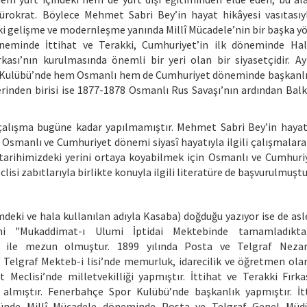
 bürokrat. Böylece Mehmet Sabri Bey’in hayat hikâyesi vasıtasıyl
gelişme ve modernleşme yanında Millî Mücadele’nin bir başka yö
öneminde İttihat ve Terakki, Cumhuriyet’in ilk döneminde Hal
kası’nın kurulmasında önemli bir yeri olan bir siyasetçidir. Ayr
or Kulübü’nde hem Osmanlı hem de Cumhuriyet döneminde başkanl
klerinden birisi ise 1877-1878 Osmanlı Rus Savaşı’nın ardından Bal
 çalışma bugüne kadar yapılmamıştır. Mehmet Sabri Bey’in hayatıy
, Osmanlı ve Cumhuriyet dönemi siyasî hayatıyla ilgili çalışmalara
tarihimizdeki yerini ortaya koyabilmek için Osmanlı ve Cumhuriy
isi zabıtlarıyla birlikte konuyla ilgili literatüre de başvurulmuştu
mdeki ve hala kullanılan adıyla Kasaba) doğduğu yazıyor ise de as
ini "Mukaddimat-ı Ulumi İptidai Mektebinde tamamladıkt
 ile mezun olmuştur. 1899 yılında Posta ve Telgraf Nezare
 Telgraf Mekteb-i lisi’nde memurluk, idarecilik ve öğretmen ola
Meclisi’nde milletvekilliği yapmıştır. İttihat ve Terakki Fırka
 almıştır. Fenerbahçe Spor Kulübü’nde başkanlık yapmıştır. İtt
şünde Millî Mücadele döneminde Posta ve Telgraf Genel Müdü