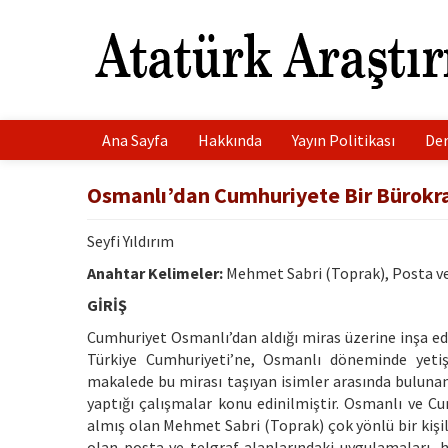
Ana Sayfa
Hakkında
Yayın Politikası
Der
Osmanlı’dan Cumhuriyete Bir Bürokra
Seyfi Yıldırım
Anahtar Kelimeler:
Mehmet Sabri (Toprak), Posta ve 
GİRİŞ
Cumhuriyet Osmanlı’dan aldığı miras üzerine inşa ed
Türkiye Cumhuriyeti’ne, Osmanlı döneminde yetiş
makalede bu mirası taşıyan isimler arasında bulunan 
yaptığı çalışmalar konu edinilmiştir. Osmanlı ve
almış olan Mehmet Sabri (Toprak) çok yönlü bir kişi
olan posta ve telgraf alanlarındaki uygulamaları, 