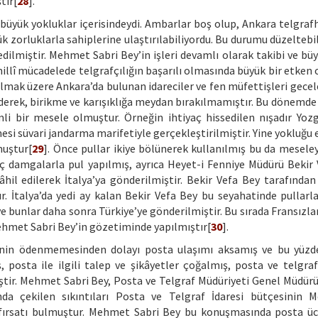
tır[
28
].
 büyük yokluklar içerisindeydi. Ambarlar boş olup, Ankara telgraf
yük zorluklarla sahiplerine ulaştırılabiliyordu. Bu durumu düzelteb
dilmiştir. Mehmet Sabri Bey’in işleri devamlı olarak takibi ve bü
illî mücadelede telgrafçılığın başarılı olmasında büyük bir etken 
ak üzere Ankara’da bulunan idareciler ve fen müfettişleri gecel
ederek, birikme ve karışıklığa meydan bırakılmamıştır. Bu dönemde 
i bir mesele olmuştur. Örneğin ihtiyaç hissedilen nışadır Yozg
esi süvari jandarma marifetiyle gerçekleştirilmiştir. Yine yokluğu
muştur[
29
]. Önce pullar ikiye bölünerek kullanılmış bu da mesel
 damgalarla pul yapılmış, ayrıca Heyet-i Fenniye Müdürü Bekir 
hil edilerek İtalya’ya gönderilmiştir. Bekir Vefa Bey tarafından 
ır. İtalya’da yedi ay kalan Bekir Vefa Bey bu seyahatinde pullarl
e bunlar daha sonra Türkiye’ye gönderilmiştir. Bu sırada Fransızla
e Mehmet Sabri Bey’in gözetiminde yapılmıştır[
30
].
erinin ödenmemesinden dolayı posta ulaşımı aksamış ve bu yüz
 posta ile ilgili talep ve şikâyetler çoğalmış, posta ve telgraf 
ir. Mehmet Sabri Bey, Posta ve Telgraf Müdüriyeti Genel Müdürü 
da çekilen sıkıntıları Posta ve Telgraf İdaresi bütçesinin Me
 fırsatı bulmuştur. Mehmet Sabri Bey bu konuşmasında posta üc