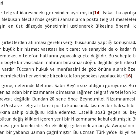
ri
e Telgraf idaresindeki görevinden ayrılmıştır[
14
]. Fakat bu ayrılı
 Mebusan Meclisi’nde çeşitli zamanlarda posta telgraf meseleleriy
şin en üst düzeyde yönetimini üstlenerek ülkesine önemli ka
ve şirketlerden alınması gerekli vergi hususunda yaptığı konuşmad
 büyük bir hizmet vasıtası ise ticaret ve sanayide de o kadar fa
memleketin telefon hatlarını yapacak güçte değildir. Bu sebeple 
i böyle bir vasıtadan mahrum bırakması doğru değildir. Şehirdeki t
cı vardır. Tüccarın hukuk ve menfaatini de göz önüne alarak öze
 memleketin her yerinde birçok telefon şebekesi yapılacaktır[
16
].
is görüşmelerinde Mehmet Sabri Bey’in söz aldığını görüyoruz. B
a en azından bir nizamname olmasına rağmen telgraf ve telefon 
mevcut değildir. Bundan 20 sene önce Beynelmilel Nizamnames
ple Posta ve Telgraf idaresi posta konusunda kısmen bir hak sahibi
akkına sahip olduğunu iddia edemez. Üstelik sözü geçen bu be
ün değişiklikleri içeren yeni bir Nizamname kabul edilmiştir. B
mesi gerekmektedir. Bu eksikliği gidermek amacıyla Avrupa’nın
 bir yabancı uzman çağrılmıştır. Bu uzman Türkiye’de iki yıl te