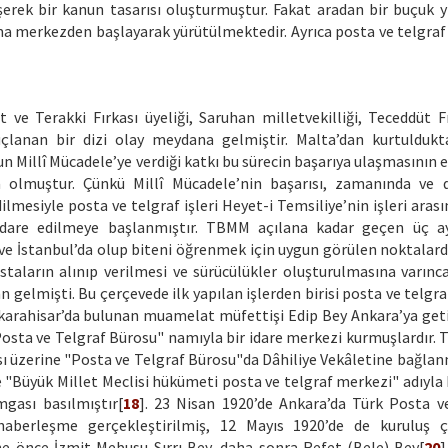
rek bir kanun tasarısı oluşturmuştur. Fakat aradan bir buçuk yı
ima merkezden başlayarak yürütülmektedir. Ayrıca posta ve telgraf
e Terakki Fırkası üyeliği, Saruhan milletvekilliği, Teceddüt Fı
çlanan bir dizi olay meydana gelmiştir. Malta’dan kurtulduk
un Millî Mücadele’ye verdiği katkı bu sürecin başarıya ulaşmasının
a olmuştur. Çünkü Millî Mücadele’nin başarısı, zamanında ve 
dilmesiyle posta ve telgraf işleri Heyet-i Temsiliye’nin işleri aras
dare edilmeye başlanmıştır. TBMM açılana kadar geçen üç ay
e İstanbul’da olup biteni öğrenmek için uygun görülen noktalard
ostaların alınıp verilmesi ve sürücülükler oluşturulmasına varınc
gelmişti. Bu çerçevede ilk yapılan işlerden birisi posta ve telgr
karahisar’da bulunan muamelat müfettişi Edip Bey Ankara’ya getir
osta ve Telgraf Bürosu" namıyla bir idare merkezi kurmuşlardır.
sı üzerine "Posta ve Telgraf Bürosu"da Dâhiliye Vekâletine bağlanm
e "Büyük Millet Meclisi hükümeti posta ve telgraf merkezi" adıyla 
mgası basılmıştır[
18
]. 23 Nisan 1920’de Ankara’da Türk Posta v
 haberleşme gerçekleştirilmiş, 12 Mayıs 1920’de de kuruluş 
e önce İzmit Mebusu Sırrı Bey, daha sonra Refet (Bele) Bey[
20