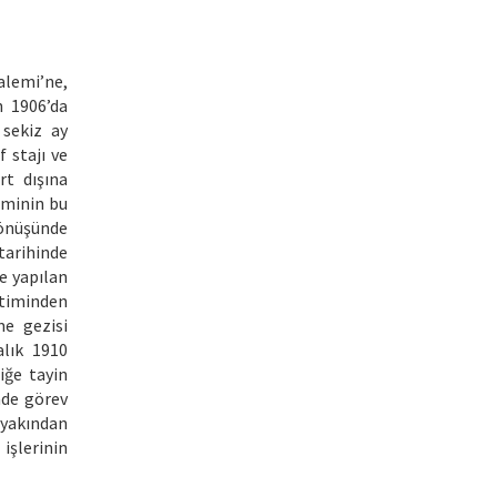
alemi’ne,
n 1906’da
 sekiz ay
f stajı ve
rt dışına
iminin bu
dönüşünde
tarihinde
e yapılan
itiminden
me gezisi
alık 1910
iğe tayin
nde görev
 yakından
işlerinin