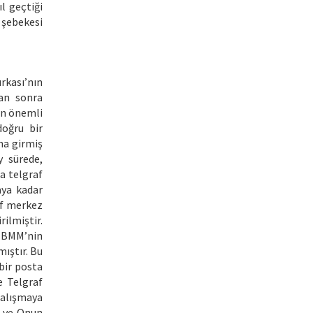
l geçtiği
 şebekesi
rkası’nın
tan sonra
 en önemli
doğru bir
ına girmiş
 sürede,
a telgraf
aya kadar
af merkez
ilmiştir.
 TBMM’nin
ıştır. Bu
bir posta
e Telgraf
çalışmaya
] ve Onun