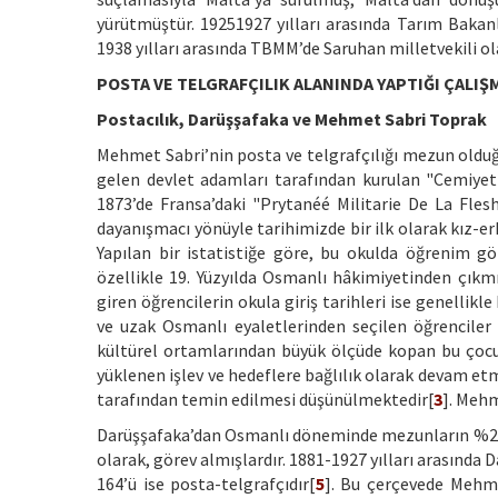
yürütmüştür. 19251927 yılları arasında Tarım Bakanl
1938 yılları arasında TBMM’de Saruhan milletvekili ol
POSTA VE TELGRAFÇILIK ALANINDA YAPTIĞI ÇALIŞ
Postacılık, Darüşşafaka ve Mehmet Sabri Toprak
Mehmet Sabri’nin posta ve telgrafçılığı mezun olduğu
gelen devlet adamları tarafından kurulan "Cemiyet-i
1873’de Fransa’daki "Prytanéé Militarie De La Flesh
dayanışmacı yönüyle tarihimizde bir ilk olarak kız-e
Yapılan bir istatistiğe göre, bu okulda öğrenim g
özellikle 19. Yüzyılda Osmanlı hâkimiyetinden çıkm
giren öğrencilerin okula giriş tarihleri ise genellik
ve uzak Osmanlı eyaletlerinden seçilen öğrenciler
kültürel ortamlarından büyük ölçüde kopan bu çocuk
yüklenen işlev ve hedeflere bağlılık olarak devam et
tarafından temin edilmesi düşünülmektedir[
3
]. Mehm
Darüşşafaka’dan Osmanlı döneminde mezunların %25’i
olarak, görev almışlardır. 1881-1927 yılları arasınd
164’ü ise posta-telgrafçıdır[
5
]. Bu çerçevede Mehme