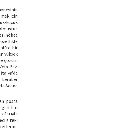
hanesinin
ilmek için
yük-küçük
olmuştur.
eri nöbet
özellikle
at’ta bir
 en yüksek
eye çözüm
Vefa Bey,
İtalya’da
a beraber
rla Adana
den posta
gelirleri
sıfatıyla
clis’teki
retlerine