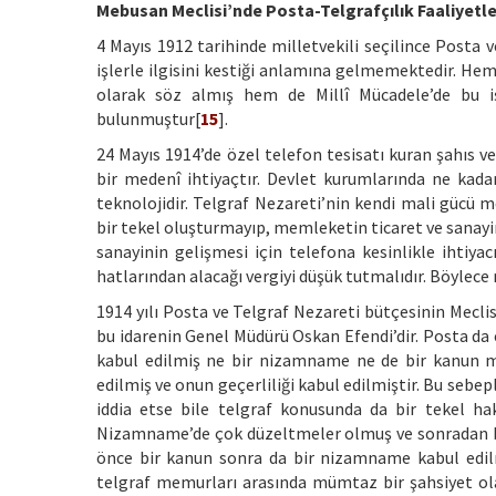
Mebusan Meclisi’nde Posta-Telgrafçılık Faaliyetle
4 Mayıs 1912 tarihinde milletvekili seçilince Posta v
işlerle ilgisini kestiği anlamına gelmemektedir. Hem
olarak söz almış hem de Millî Mücadele’de bu i
bulunmuştur[
15
].
24 Mayıs 1914’de özel telefon tesisatı kuran şahıs 
bir medenî ihtiyaçtır. Devlet kurumlarında ne kadar
teknolojidir. Telgraf Nezareti’nin kendi mali gücü 
bir tekel oluşturmayıp, memleketin ticaret ve sanayin
sanayinin gelişmesi için telefona kesinlikle ihtiya
hatlarından alacağı vergiyi düşük tutmalıdır. Böylece
1914 yılı Posta ve Telgraf Nezareti bütçesinin Mecl
bu idarenin Genel Müdürü Oskan Efendi’dir. Posta d
kabul edilmiş ne bir nizamname ne de bir kanun 
edilmiş ve onun geçerliliği kabul edilmiştir. Bu sebe
iddia etse bile telgraf konusunda da bir tekel h
Nizamname’de çok düzeltmeler olmuş ve sonradan büt
önce bir kanun sonra da bir nizamname kabul edil
telgraf memurları arasında mümtaz bir şahsiyet olan