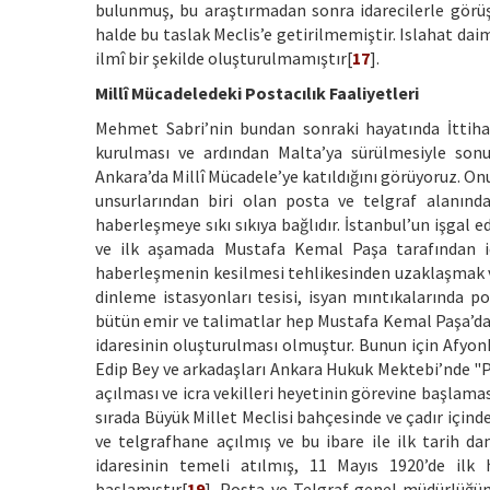
bulunmuş, bu araştırmadan sonra idarecilerle görüşe
halde bu taslak Meclis’e getirilmemiştir. Islahat da
ilmî bir şekilde oluşturulmamıştır[
17
].
Millî Mücadeledeki Postacılık Faaliyetleri
Mehmet Sabri’nin bundan sonraki hayatında İttihat v
kurulması ve ardından Malta’ya sürülmesiyle sonu
Ankara’da Millî Mücadele’ye katıldığını görüyoruz. On
unsurlarından biri olan posta ve telgraf alanınd
haberleşmeye sıkı sıkıya bağlıdır. İstanbul’un işgal e
ve ilk aşamada Mustafa Kemal Paşa tarafından i
haberleşmenin kesilmesi tehlikesinden uzaklaşmak v
dinleme istasyonları tesisi, isyan mıntıkalarında p
bütün emir ve talimatlar hep Mustafa Kemal Paşa’dan 
idaresinin oluşturulması olmuştur. Bunun için Afyon
Edip Bey ve arkadaşları Ankara Hukuk Mektebi’nde "P
açılması ve icra vekilleri heyetinin görevine başlama
sırada Büyük Millet Meclisi bahçesinde ve çadır içind
ve telgrafhane açılmış ve bu ibare ile ilk tarih da
idaresinin temeli atılmış, 11 Mayıs 1920’de ilk
başlamıştır[
19
]. Posta ve Telgraf genel müdürlüğün