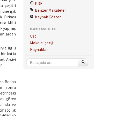
PDF
a çeşitli
Benzer Makaleler
nüne ışık
k Fırkası
Kaynak Göster
ıca Millî
ık yapmış
MAKALE BÖLÜMLERİ
kanlardan
Üst
Makale İçeriği
la ilgili
Kaynaklar
 bir katkı
et Arşivi
r.
len Bosna
an sonra
ti’ndeki
rak görev
sı’nda ve
ihatçılık
rlüğü’nü