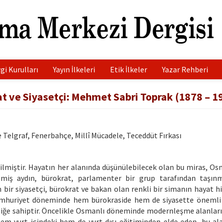
gi Kurulları
Yayın İlkeleri
Etik İlkeler
Yazar Rehberi
t ve Siyasetçi: Mehmet Sabri Toprak (1878 – 1
Telgraf, Fenerbahçe, Millî Mücadele, Teceddüt Fırkası
ilmiştir. Hayatın her alanında düşünülebilecek olan bu miras, Os
miş aydın, bürokrat, parlamenter bir grup tarafından taşınm
bir siyasetçi, bürokrat ve bakan olan renkli bir simanın hayat hi
 Cumhuriyet döneminde hem bürokraside hem de siyasette önemli
liğe sahiptir. Öncelikle Osmanlı döneminde modernleşme alanları
hem yurt içindeki hem de yurt dışı eğitiminden elde eden, bu al