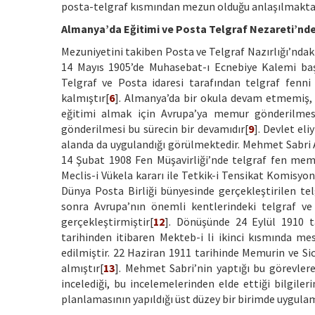
posta-telgraf kısmından mezun olduğu anlaşılmaktad
Almanya’da Eğitimi ve Posta Telgraf Nezareti’nd
Mezuniyetini takiben Posta ve Telgraf Nazırlığı’nda
14 Mayıs 1905’de Muhasebat-ı Ecnebiye Kalemi baş
Telgraf ve Posta idaresi tarafından telgraf fenni
kalmıştır[
6
]. Almanya’da bir okula devam etmemiş, ç
eğitimi almak için Avrupa’ya memur gönderilmesi
gönderilmesi bu sürecin bir devamıdır[
9
]. Devlet el
alanda da uygulandığı görülmektedir. Mehmet Sabri 
14 Şubat 1908 Fen Müşavirliği’nde telgraf fen me
Meclis-i Vükela kararı ile Tetkik-i Tensikat Komisyo
Dünya Posta Birliği bünyesinde gerçekleştirilen t
sonra Avrupa’nın önemli kentlerindeki telgraf ve
gerçekleştirmiştir[
12
]. Dönüşünde 24 Eylül 1910 ta
tarihinden itibaren Mekteb-i li ikinci kısmında m
edilmiştir. 22 Haziran 1911 tarihinde Memurin ve Si
almıştır[
13
]. Mehmet Sabri’nin yaptığı bu görevlere
incelediği, bu incelemelerinden elde ettiği bilgile
planlamasının yapıldığı üst düzey bir birimde uygu