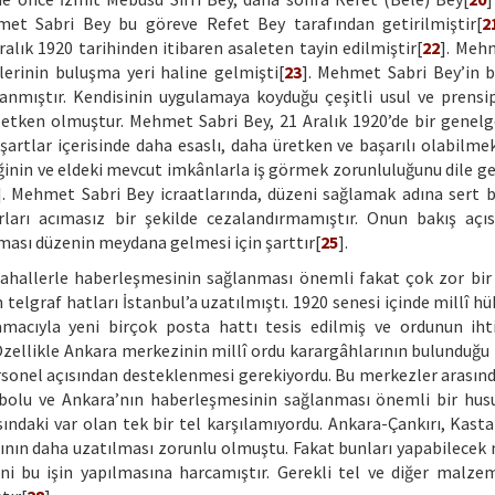
met Sabri Bey bu göreve Refet Bey tarafından getirilmiştir[
2
alık 1920 tarihinden itibaren asaleten tayin edilmiştir[
22
]. Meh
erinin buluşma yeri haline gelmişti[
23
]. Mehmet Sabri Bey’in 
nmıştır. Kendisinin uygulamaya koyduğu çeşitli usul ve prensipl
 etken olmuştur. Mehmet Sabri Bey, 21 Aralık 1920’de bir genelg
artlar içerisinde daha esaslı, daha üretken ve başarılı olabilmek
ğinin ve eldeki mevcut imkânlarla iş görmek zorunluluğunu dile ge
]. Mehmet Sabri Bey icraatlarında, düzeni sağlamak adına sert bi
arı acımasız bir şekilde cezalandırmamıştır. Onun bakış açı
lması düzenin meydana gelmesi için şarttır[
25
].
ahallerle haberleşmesinin sağlanması önemli fakat çok zor bir 
telgraf hatları İstanbul’a uzatılmıştı. 1920 senesi içinde millî h
 amacıyla yeni birçok posta hattı tesis edilmiş ve ordunun ihti
 Özellikle Ankara merkezinin millî ordu karargâhlarının bulunduğu 
rsonel açısından desteklenmesi gerekiyordu. Bu merkezler arasın
nebolu ve Ankara’nın haberleşmesinin sağlanması önemli bir husu
ndaki var olan tek bir tel karşılamıyordu. Ankara-Çankırı, Kast
tının daha uzatılması zorunlu olmuştu. Fakat bunları yapabilece
 bu işin yapılmasına harcamıştır. Gerekli tel ve diğer malzem