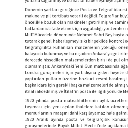
yollarla sağlanmış ve bu hatlar haberleşmeye açılmış
Dönemin şartları gereğince Posta ve Telgraf idaresi
makine ve pil tertibatı yeterli değildi. Telgraflar bü
öncelikle bozuk olan makineler getirilmiş ve tamir e
hatlardan istifade etmek için uyguladığı yöntemler m
Millî Mücadele döneminde Mehmet Sabri Bey başta olm
tutarak genel haberleşmeyi sıkı bir şekilde kontrol 
telgrafçılıkta kullanılan malzemenin yokluğu öneml
kalaycıda bulunmuş ve bu nışadırın Ankara’ya getirilm
derecede hissedilen malzemelerden birisi de pul ol
olamamıştır. Ankara’daki Yeni Gün matbaasında ağaç
Londra görüşmeleri için yurt dışına giden heyete dâ
yaptırılan pulların üzerine bozkurt resmi basılmışt
başka idare için gerekli başka malzemeleri de almış v
itilafı akdedilmiş ve İtilaf’ın posta ile ilgili yönü d
1920 yılında posta müteahhitlerinin aylık ücretl
taşıması için yeni açılan ihalelere katılan olmamış,
memurlarının maaşını dahi karşılayamaz hale gelmişt
1920 Aralık ayında posta ve telgrafçılık konusun
görüşmelerinde Büyük Millet Meclisi’nde açıklama