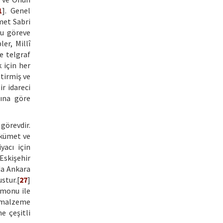
1
]. Genel
met Sabri
bu göreve
er, Millî
e telgraf
 için her
tirmiş ve
r idareci
sına göre
görevdir.
ükümet ve
yacı için
Eskişehir
da Ankara
stur.[
27
]
amonu ile
k malzeme
e çeşitli