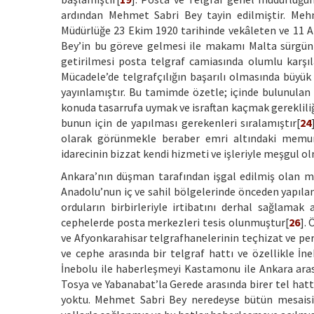
ardından Mehmet Sabri Bey tayin edilmiştir. Meh
Müdürlüğe 23 Ekim 1920 tarihinde vekâleten ve 11 Ar
Bey’in bu göreve gelmesi ile makamı Malta sürgünl
getirilmesi posta telgraf camiasında olumlu karşıla
Mücadele’de telgrafçılığın başarılı olmasında büyük
yayınlamıştır. Bu tamimde özetle; içinde bulunulan ş
konuda tasarrufa uymak ve israftan kaçmak gereklili
bunun için de yapılması gerekenleri sıralamıştır[
24
olarak görünmekle beraber emri altındaki memurl
idarecinin bizzat kendi hizmeti ve işleriyle meşgul o
Ankara’nın düşman tarafından işgal edilmiş olan m
Anadolu’nun iç ve sahil bölgelerinde önceden yapılan 
orduların birbirleriyle irtibatını derhal sağlamak
cephelerde posta merkezleri tesis olunmuştur[
26
].
ve Afyonkarahisar telgrafhanelerinin teçhizat ve pe
ve cephe arasında bir telgraf hattı ve özellikle İ
İnebolu ile haberleşmeyi Kastamonu ile Ankara arası
Tosya ve Yabanabat’la Gerede arasında birer tel hat
yoktu. Mehmet Sabri Bey neredeyse bütün mesaisini