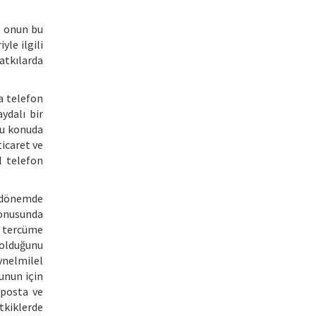
şı onun bu
le ilgili
tkılarda
a telefon
ydalı bir
bu konuda
icaret ve
l telefon
u dönemde
konusunda
i tercüme
 olduğunu
ynelmilel
unun için
 posta ve
tkiklerde