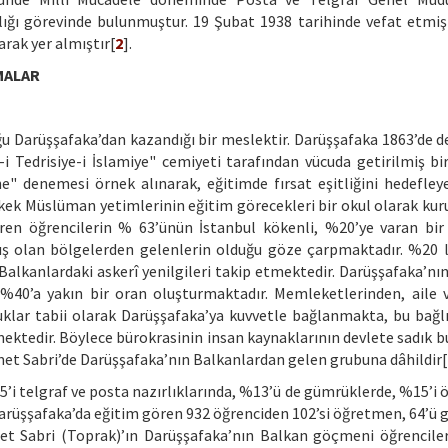
ığı görevinde bulunmuştur. 19 Şubat 1938 tarihinde vefat etmişt
arak yer almıştır[
2
].
MALAR
 Darüşşafaka’dan kazandığı bir meslektir. Darüşşafaka 1863’de dev
 Tedrisiye-i İslamiye" cemiyeti tarafından vücuda getirilmiş bir
e" denemesi örnek alınarak, eğitimde fırsat eşitliğini hedefley
rkek Müslüman yetimlerinin eğitim görecekleri bir okul olarak kur
ören öğrencilerin % 63’ünün İstanbul kökenli, %20’ye varan bir
ış olan bölgelerden gelenlerin olduğu göze çarpmaktadır. %20 l
le Balkanlardaki askerî yenilgileri takip etmektedir. Darüşşafaka’n
 %40’a yakın bir oran oluşturmaktadır. Memleketlerinden, aile 
lar tabii olarak Darüşşafaka’ya kuvvetle bağlanmakta, bu bağlı
mektedir. Böylece bürokrasinin insan kaynaklarının devlete sadık b
et Sabri’de Darüşşafaka’nın Balkanlardan gelen grubuna dâhildir[
 telgraf ve posta nazırlıklarında, %13’ü de gümrüklerde, %15’i
a Darüşşafaka’da eğitim gören 932 öğrenciden 102’si öğretmen, 64’ü
t Sabri (Toprak)’ın Darüşşafaka’nın Balkan göçmeni öğrencile