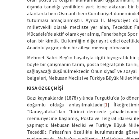
dışında tanıdığı yenilikleri yurt içine aktaran bir
alanlarda hem Osmanlı hem Cumhuriyet dönemindeki 
tutulması amaçlanmıştır. Ayrıca II. Meşrutiyet d
milletvekili olarak mecliste yer alan, Teceddüt Fır
Mücadele’de aktif olarak yer almış, Fenerbahçe Sp
olan bir kimlik. Bu kimliğin diğer ayırt edici özelli
Anadolu’ya göç eden bir aileye mensup olmasıdır.
Mehmet Sabri Bey’in hayatıyla ilgili biyografik bir
böyle bir çalışmanın tarım, posta telgrafçılık tarihi
sağlayacağı düşünülmektedir. Onun siyasî ve sosyal 
belgeleri, Mebusan Meclisi ve Türkiye Büyük Millet Mecl
KISA ÖZGEÇMİŞİ
Bazı kaynaklarda (1878) yılında Turgutlu'da (o döne
doğumlu olduğu anlaşılmaktadır.[
1
] İlköğretim
"Darüşşafaka"dan "birinci derecede şahadetname
memuriyetine başlamış, Posta ve Telgraf idaresi ile
yapmıştır. Mebusan Meclisi ve Türkiye Büyük Millet 
Teceddüt Fırkası’nın özellikle kurulmasında görev
suçlamasıyla Malta’ya sürülmüş, Malta’dan dönü