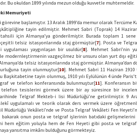
ır. Bu okuldan 1899 yılında mezun olduğu kuvvetle muhtemeldir.
eki Memuriyeti
ki görevine başlamıştır. 13 Aralık 1899’da memur olarak Tercüme K
kâtipliğine tayin edilmiştir. Mehmet Sabri (Toprak) 14 Hazira
 tahsili için Almanya’ya gönderilmiştir. Burada toplam 1 sene
eşitli telsiz istasyonlarında staj görmüştür[
7
]. Posta ve Telgra
 uygulaması yaygınlaşan bir usuldür[
8
]. Mehmet Sabri’nin yu
iyle modernleştirmenin vazgeçilmez bir unsuru olan yurt dışı eğit
Almanya’da telsiz istasyonlarında staj görmüştür. Almanya’dan 
murluğuna tayin olunmuştur[
10
]. Mehmet Sabri 11 Haziran 1910 
nu Başkitabetine tayin olunmuş, 1910 yılı Eylülünün 4 ünde Paris’t
elgraf ve telefon konferansında bulunmuştur[
11
]. Konferansın b
 telefon tesislerini görmek üzere bir ay süresince bir incele
rihinde Telgraf Mekteb-i lisi Müdürlüğü’ne getirilmiştir. 9 Ar
eslekî uygulamalı ve teorik olarak ders vermek üzere öğretmenl
cil Müdürlüğü Vekâleti’nde ve Posta Telgraf Vekâleti Fen Heyeti’
 bakarak onun posta ve telgraf işlerinin batıdaki gelişmelerini
rini hem eğitim yoluyla hem de Fen Heyeti gibi posta ve telgraf 
lamaya yansıtma imkânı bulduğunu görmekteyiz.