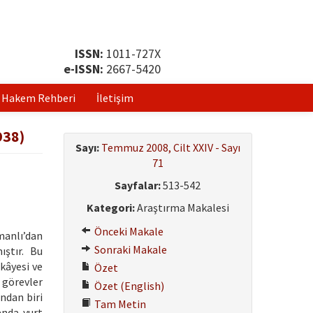
ISSN:
1011-727X
e-ISSN:
2667-5420
Hakem Rehberi
İletişim
938)
Sayı:
Temmuz 2008, Cilt XXIV - Sayı
71
Sayfalar:
513-542
Kategori:
Araştırma Makalesi
Önceki Makale
manlı’dan
Sonraki Makale
ıştır. Bu
kâyesi ve
Özet
 görevler
Özet (English)
ndan biri
Tam Metin
anda yurt