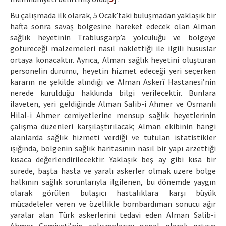
Bu çalışmada ilk olarak, 5 Ocak’taki buluşmadan yaklaşık bir
hafta sonra savaş bölgesine hareket edecek olan Alman
sağlık heyetinin Trablusgarp’a yolculuğu ve bölgeye
götüreceği malzemeleri nasıl naklettiği ile ilgili hususlar
ortaya konacaktır. Ayrıca, Alman sağlık heyetini oluşturan
personelin durumu, heyetin hizmet edeceği yeri seçerken
kararın ne şekilde alındığı ve Alman Askerî Hastanesi’nin
nerede kurulduğu hakkında bilgi verilecektir. Bunlara
ilaveten, yeri geldiğinde Alman Salib-i Ahmer ve Osmanlı
Hilal-i Ahmer cemiyetlerine mensup sağlık heyetlerinin
çalışma düzenleri karşılaştırılacak; Alman ekibinin hangi
alanlarda sağlık hizmeti verdiği ve tutulan istatistikler
ışığında, bölgenin sağlık haritasının nasıl bir yapı arzettiği
kısaca değerlendirilecektir. Yaklaşık beş ay gibi kısa bir
sürede, başta hasta ve yaralı askerler olmak üzere bölge
halkının sağlık sorunlarıyla ilgilenen, bu dönemde yaygın
olarak görülen bulaşıcı hastalıklara karşı büyük
mücadeleler veren ve özellikle bombardıman sonucu ağır
yaralar alan Türk askerlerini tedavi eden Alman Salib-i