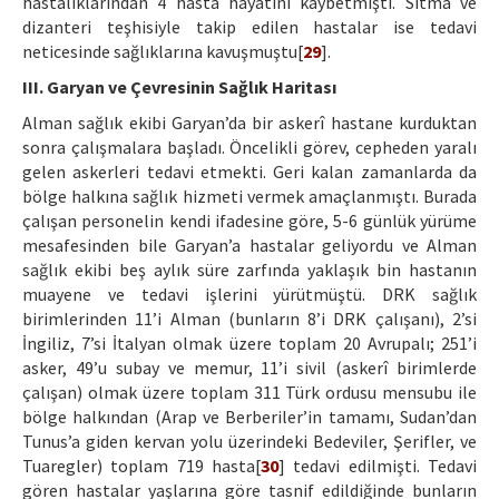
hastalıklarından 4 hasta hayatını kaybetmişti. Sıtma ve
dizanteri teşhisiyle takip edilen hastalar ise tedavi
neticesinde sağlıklarına kavuşmuştu[
29
].
III. Garyan ve Çevresinin Sağlık Haritası
Alman sağlık ekibi Garyan’da bir askerî hastane kurduktan
sonra çalışmalara başladı. Öncelikli görev, cepheden yaralı
gelen askerleri tedavi etmekti. Geri kalan zamanlarda da
bölge halkına sağlık hizmeti vermek amaçlanmıştı. Burada
çalışan personelin kendi ifadesine göre, 5-6 günlük yürüme
mesafesinden bile Garyan’a hastalar geliyordu ve Alman
sağlık ekibi beş aylık süre zarfında yaklaşık bin hastanın
muayene ve tedavi işlerini yürütmüştü. DRK sağlık
birimlerinden 11’i Alman (bunların 8’i DRK çalışanı), 2’si
İngiliz, 7’si İtalyan olmak üzere toplam 20 Avrupalı; 251’i
asker, 49’u subay ve memur, 11’i sivil (askerî birimlerde
çalışan) olmak üzere toplam 311 Türk ordusu mensubu ile
bölge halkından (Arap ve Berberiler’in tamamı, Sudan’dan
Tunus’a giden kervan yolu üzerindeki Bedeviler, Şerifler, ve
Tuaregler) toplam 719 hasta[
30
] tedavi edilmişti. Tedavi
gören hastalar yaşlarına göre tasnif edildiğinde bunların