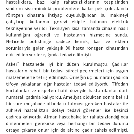
hastalıklara, bazı kalp rahatsızlıklarının tespitinden
sindirim sistemindeki problemlere kadar pek çok alanda
röntgen cihazına ihtiyaç duyulduğundan bu makineyi
çalıştırıp kullanma görevi ekipte bulunan elektrik
teknisyenine verildi. Teknisyen kısa zamanda cihazın nasıl
kullandığını öğrendi ve hastaların hizmetine sundu.
Neticede polikliniğe sadece kemik, kas ve eklem
sorunlarıyla gelen yaklaşık 80 hasta röntgen cihazından
elde edilen veriler ışığında tedavi edilmişti.
Askerî hastanede iyi bir düzen kurulmuştu. Çadırlar
hastaların rahat bir tedavi süreci geçirmeleri için uygun
malzemelerle tefriş edilmişti. Örneğin üç numaralı çadırda
tifoya yakalanan ağır hastalar tedavi ediliyordu. Tifodan
kurtulanlar ve nispeten hafif düzeyde hasta olanlar dört
numaralı çadırda kalıyordu. Ameliyat olduktan sonra belirli
bir süre müşahade altında tutulması gereken hastalar ile
zührevi hastalıktan dolayı tedavi görenler ise beşinci
çadırda kalıyordu. Alman hastabakıcılar rahatsızlandığında
dinlenmeleri gerekirse veya herhangi bir tedavi durumu
ortaya çıkarsa onlar için de altıncı çadır tahsis edilmişti.