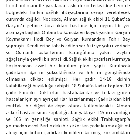
bombardımanı ile yaralanan askerlerin tedavisine hem de
bölgedeki halkın sağlık ihtiyaçlarına cevap verebilecek
durumda değildi. Neticede, Alman sağlık ekibi 11 Şubat’ta
Garyan’a gelince kuracakları hastane için uygun bir yer
aramaya başladı. Onlara bu konuda en büyük yardımı Garyan
Kaymakamı Hadi Bey ve Garyan Kumandanı Tahir Bey
yapmıştı. Kendilerine tahsis edilen yer Aziziye yolu üzerinde
ve Osmanlı askerlerinin karargâhına yakın, zeytin
ağaçlarıyla çevrili bir arazi idi. Sağlık ekibi çadırları kurmaya
başlamadan evvel bir kurulum planı yaptı. Kurulacak
çadırların 3,5 m yüksekliğinde ve 5-6 m genişliğinde
olmasına dikkat edilmişti. Her çadır 14-18 kişinin
kalabileceği büyüklüğe sahipti. 18 Şubat’a kadar toplam 12
çadır kuruldu. Doktorlar, hastabakıcılar ve tedavi gören
hastalar için ayrı ayrı çadırlar hazırlanmıştı Çadırlardan biri
mutfak, bir diğeri de depo olarak kullanılacaktı. Alman
askerî hastanesinin kapladığı alan yaklaşık 145 m uzunluğa
ve 106 m genişliğe sahipti. Sağlık ekibi Trablusgarp’a
gelmeden evvel Berlin’deki bir şirketten çadır kurma eğitimi
aldığı için bütün çadırları kendileri kurmuş, zorlandıkları