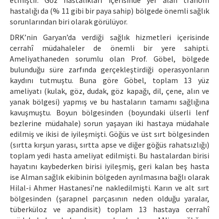
hastalığı da (% 11 gibi bir paya sahip) bölgede önemli sağlık
sorunlarından biri olarak görülüyor.
DRK’nin Garyan’da verdiği sağlık hizmetleri içerisinde
cerrahî müdahaleler de önemli bir yere sahipti.
Ameliyathaneden sorumlu olan Prof. Göbel, bölgede
bulunduğu süre zarfında gerçekleştirdiği operasyonların
kaydını tutmuştu. Buna göre Göbel, toplam 13 yüz
ameliyatı (kulak, göz, dudak, göz kapağı, dil, çene, alın ve
yanak bölgesi) yapmış ve bu hastaların tamamı sağlığına
kavuşmuştu. Boyun bölgesinden (boyundaki ülserli lenf
bezlerine müdahale) sorun yaşayan iki hastaya müdahale
edilmiş ve ikisi de iyileşmişti. Göğüs ve üst sırt bölgesinden
(sırtta kırşun yarası, sırtta apse ve diğer göğüs rahatsızlığı)
toplam yedi hasta ameliyat edilmişti. Bu hastalardan birisi
hayatını kaybederken birisi iyileşmiş, geri kalan beş hasta
ise Alman sağlık ekibinin bölgeden ayrılmasına bağlı olarak
Hilal-i Ahmer Hastanesi’ne nakledilmişti. Karın ve alt sırt
bölgesinden (şarapnel parçasının neden olduğu yaralar,
tüberküloz ve apandisit) toplam 13 hastaya cerrahî