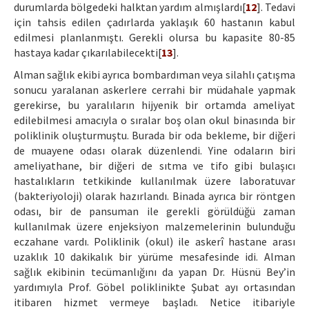
durumlarda bölgedeki halktan yardım almışlardı[
12
]. Tedavi
için tahsis edilen çadırlarda yaklaşık 60 hastanın kabul
edilmesi planlanmıştı. Gerekli olursa bu kapasite 80-85
hastaya kadar çıkarılabilecekti[
13
].
Alman sağlık ekibi ayrıca bombardıman veya silahlı çatışma
sonucu yaralanan askerlere cerrahi bir müdahale yapmak
gerekirse, bu yaralıların hijyenik bir ortamda ameliyat
edilebilmesi amacıyla o sıralar boş olan okul binasında bir
poliklinik oluşturmuştu. Burada bir oda bekleme, bir diğeri
de muayene odası olarak düzenlendi. Yine odaların biri
ameliyathane, bir diğeri de sıtma ve tifo gibi bulaşıcı
hastalıkların tetkikinde kullanılmak üzere laboratuvar
(bakteriyoloji) olarak hazırlandı. Binada ayrıca bir röntgen
odası, bir de pansuman ile gerekli görüldüğü zaman
kullanılmak üzere enjeksiyon malzemelerinin bulunduğu
eczahane vardı. Poliklinik (okul) ile askerî hastane arası
uzaklık 10 dakikalık bir yürüme mesafesinde idi. Alman
sağlık ekibinin tecümanlığını da yapan Dr. Hüsnü Bey’in
yardımıyla Prof. Göbel poliklinikte Şubat ayı ortasından
itibaren hizmet vermeye başladı. Netice itibariyle