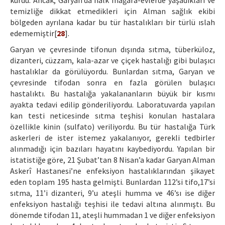
kurdu. Ancak, Garyan’da halk mağara-evlerde yaşadıkları ve
temizliğe dikkat etmedikleri için Alman sağlık ekibi
bölgeden ayrılana kadar bu tür hastalıkları bir türlü ıslah
edememiştir[
28
].
Garyan ve çevresinde tifonun dışında sıtma, tüberküloz,
dizanteri, cüzzam, kala-azar ve çiçek hastalığı gibi bulaşıcı
hastalıklar da görülüyordu. Bunlardan sıtma, Garyan ve
çevresinde tifodan sonra en fazla görülen bulaşıcı
hastalıktı. Bu hastalığa yakalananların büyük bir kısmı
ayakta tedavi edilip gönderiliyordu. Laboratuvarda yapılan
kan testi neticesinde sıtma teşhisi konulan hastalara
özellikle kinin (sulfato) veriliyordu. Bu tür hastalığa Türk
askerleri de ister istemez yakalanıyor, gerekli tedbirler
alınmadığı için bazıları hayatını kaybediyordu. Yapılan bir
istatistiğe göre, 21 Şubat’tan 8 Nisan’a kadar Garyan Alman
Askerî Hastanesi’ne enfeksiyon hastalıklarından şikayet
eden toplam 195 hasta gelmişti. Bunlardan 112’si tifo,17’si
sıtma, 11’i dizanteri, 9’u ateşli humma ve 46’sı ise diğer
enfeksiyon hastalığı teşhisi ile tedavi altına alınmıştı. Bu
dönemde tifodan 11, ateşli hummadan 1 ve diğer enfeksiyon