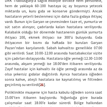
DRK Trablusgarp’a sağlık ekibiyle birlikte hem personele,
hem de yaklaşık 60-100 hastaya üç ay boyunca yetecek
miktarda un, kuru gıda ve konserve göndermişti. Ancak
hastaların yeterli beslenmesi için daha fazla gıdaya ihtiyaç
vardı. Bunun için Garyan ve çevresinden taze et, yumurta ve
süt satın alınıyor, çadırlarda kalan hastalara veriliyordu.
Kalabalık olduğu bir dönemde hastanenin günlük yumurta
ihtiyacı 100, ekmek ihtiyacı ise 300’ü buluyordu. Gıda
ihtiyacının bir kısmı da haftada bir kurulan Garyan
Pazarı’ndan karşılanırdı. Sabah kahvaltısı genellikle 07.00
gibi verilirdi. Saat 10.00-12.00 arasında hastabakıcılar vizite
için çadırları dolaşıyordu. Hastalara öğle yemeği 12.30-13.00
arasında, akşam yemeği ise 18.00’den itibaren veriliyordu.
Zayıf hastalar için kahvaltı ile öğle yemeği arasında az da
olsa şekersiz gıdalar dağıtılırdı. Ayrıca hastalara öğleden
sonra kahve, ateşli hastalara ise kaynatılmış ve filtreden
geçirilmiş su verilirdi[
21
].
Poliklinikte muayene için hasta kabulu öğleden sonra saat
15.00’ten itibaren başlıyordu. Yoğunluğa göre burada
çalışmalar saat 18.00’e kadar sürerdi. Bölge halkından