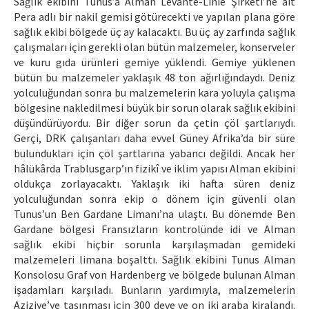
Sağlık ekibini Tunus’a Alman Levante-Linie Şirketi’ne ait
Pera adlı bir nakil gemisi götürecekti ve yapılan plana göre
sağlık ekibi bölgede üç ay kalacaktı. Bu üç ay zarfında sağlık
çalışmaları için gerekli olan bütün malzemeler, konserveler
ve kuru gıda ürünleri gemiye yüklendi. Gemiye yüklenen
bütün bu malzemeler yaklaşık 48 ton ağırlığındaydı. Deniz
yolculuğundan sonra bu malzemelerin kara yoluyla çalışma
bölgesine nakledilmesi büyük bir sorun olarak sağlık ekibini
düşündürüyordu. Bir diğer sorun da çetin çöl şartlarıydı.
Gerçi, DRK çalışanları daha evvel Güney Afrika’da bir süre
bulundukları için çöl şartlarına yabancı değildi. Ancak her
hâlükârda Trablusgarp’ın fizikî ve iklim yapısı Alman ekibini
oldukça zorlayacaktı. Yaklaşık iki hafta süren deniz
yolculuğundan sonra ekip o dönem için güvenli olan
Tunus’un Ben Gardane Limanı’na ulaştı. Bu dönemde Ben
Gardane bölgesi Fransızların kontrolünde idi ve Alman
sağlık ekibi hiçbir sorunla karşılaşmadan gemideki
malzemeleri limana boşalttı. Sağlık ekibini Tunus Alman
Konsolosu Graf von Hardenberg ve bölgede bulunan Alman
işadamları karşıladı. Bunların yardımıyla, malzemelerin
Aziziye’ye taşınması için 300 deve ve on iki araba kiralandı.