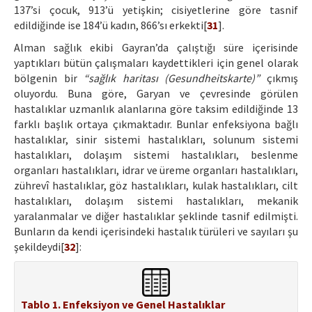
137’si çocuk, 913’ü yetişkin; cisiyetlerine göre tasnif
edildiğinde ise 184’ü kadın, 866’sı erkekti[
31
].
Alman sağlık ekibi Gayran’da çalıştığı süre içerisinde
yaptıkları bütün çalışmaları kaydettikleri için genel olarak
bölgenin bir
“sağlık haritası (Gesundheitskarte)”
çıkmış
oluyordu. Buna göre, Garyan ve çevresinde görülen
hastalıklar uzmanlık alanlarına göre taksim edildiğinde 13
farklı başlık ortaya çıkmaktadır. Bunlar enfeksiyona bağlı
hastalıklar, sinir sistemi hastalıkları, solunum sistemi
hastalıkları, dolaşım sistemi hastalıkları, beslenme
organları hastalıkları, idrar ve üreme organları hastalıkları,
zührevî hastalıklar, göz hastalıkları, kulak hastalıkları, cilt
hastalıkları, dolaşım sistemi hastalıkları, mekanik
yaralanmalar ve diğer hastalıklar şeklinde tasnif edilmişti.
Bunların da kendi içerisindeki hastalık türüleri ve sayıları şu
şekildeydi[
32
]:
Tablo 1. Enfeksiyon ve Genel Hastalıklar