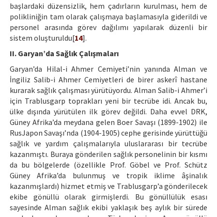
başlardaki düzensizlik, hem çadırların kurulması, hem de
polikliniğin tam olarak çalışmaya başlamasıyla giderildi ve
personel arasında görev dağılımı yapılarak düzenli bir
sistem oluşturuldu[
14
].
II. Garyan’da Sağlık Çalışmaları
Garyan’da Hilal-i Ahmer Cemiyeti’nin yanında Alman ve
İngiliz Salib-i Ahmer Cemiyetleri de birer askerî hastane
kurarak sağlık çalışması yürütüyordu. Alman Salib-i Ahmer’i
için Trablusgarp toprakları yeni bir tecrübe idi. Ancak bu,
ülke dışında yürütülen ilk görev değildi. Daha evvel DRK,
Güney Afrika’da meydana gelen Boer Savaşı (1899-1902) ile
RusJapon Savaşı’nda (1904-1905) cephe gerisinde yürüttüğü
sağlık ve yardım çalışmalarıyla uluslararası bir tecrübe
kazanmıştı. Buraya gönderilen sağlık personelinin bir kısmı
da bu bölgelerde (özellikle Prof. Göbel ve Prof. Schütz
Güney Afrika’da bulunmuş ve tropik iklime âşinalık
kazanmışlardı) hizmet etmiş ve Trablusgarp’a gönderilecek
ekibe gönüllü olarak girmişlerdi. Bu gönüllülük esası
sayesinde Alman sağlık ekibi yaklaşık beş aylık bir sürede