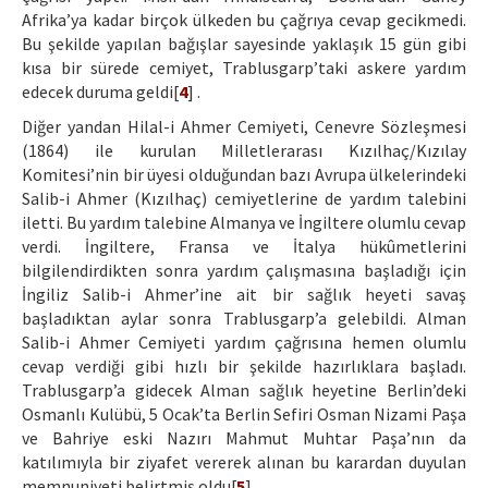
Afrika’ya kadar birçok ülkeden bu çağrıya cevap gecikmedi.
Bu şekilde yapılan bağışlar sayesinde yaklaşık 15 gün gibi
kısa bir sürede cemiyet, Trablusgarp’taki askere yardım
edecek duruma geldi[
4
] .
Diğer yandan Hilal-i Ahmer Cemiyeti, Cenevre Sözleşmesi
(1864) ile kurulan Milletlerarası Kızılhaç/Kızılay
Komitesi’nin bir üyesi olduğundan bazı Avrupa ülkelerindeki
Salib-i Ahmer (Kızılhaç) cemiyetlerine de yardım talebini
iletti. Bu yardım talebine Almanya ve İngiltere olumlu cevap
verdi. İngiltere, Fransa ve İtalya hükûmetlerini
bilgilendirdikten sonra yardım çalışmasına başladığı için
İngiliz Salib-i Ahmer’ine ait bir sağlık heyeti savaş
başladıktan aylar sonra Trablusgarp’a gelebildi. Alman
Salib-i Ahmer Cemiyeti yardım çağrısına hemen olumlu
cevap verdiği gibi hızlı bir şekilde hazırlıklara başladı.
Trablusgarp’a gidecek Alman sağlık heyetine Berlin’deki
Osmanlı Kulübü, 5 Ocak’ta Berlin Sefiri Osman Nizami Paşa
ve Bahriye eski Nazırı Mahmut Muhtar Paşa’nın da
katılımıyla bir ziyafet vererek alınan bu karardan duyulan
memnuniyeti belirtmiş oldu[
5
] .