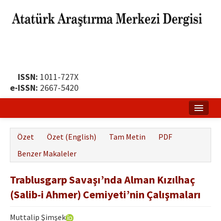
ISSN:
1011-727X
e-ISSN:
2667-5420
Ana Sayfa
Özet
Özet (English)
Tam Metin
PDF
Hakkında
Benzer Makaleler
Yayın Politikası
Trablusgarp Savaşı’nda Alman Kızılhaç
Dergi Kurulları
(Salib-i Ahmer) Cemiyeti’nin Çalışmaları
Yayın İlkeleri
Muttalip Şimşek