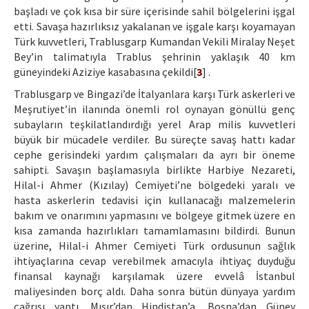
başladı ve çok kısa bir süre içerisinde sahil bölgelerini işgal
etti. Savaşa hazırlıksız yakalanan ve işgale karşı koyamayan
Türk kuvvetleri, Trablusgarp Kumandan Vekili Miralay Neşet
Bey’in talimatıyla Trablus şehrinin yaklaşık 40 km
güneyindeki Aziziye kasabasına çekildi[
3
] .
Trablusgarp ve Bingazi’de İtalyanlara karşı Türk askerleri ve
Meşrutiyet’in ilanında önemli rol oynayan gönüllü genç
subayların teşkilatlandırdığı yerel Arap milis kuvvetleri
büyük bir mücadele verdiler. Bu süreçte savaş hattı kadar
cephe gerisindeki yardım çalışmaları da ayrı bir öneme
sahipti. Savaşın başlamasıyla birlikte Harbiye Nezareti,
Hilal-i Ahmer (Kızılay) Cemiyeti’ne bölgedeki yaralı ve
hasta askerlerin tedavisi için kullanacağı malzemelerin
bakım ve onarımını yapmasını ve bölgeye gitmek üzere en
kısa zamanda hazırlıkları tamamlamasını bildirdi. Bunun
üzerine, Hilal-i Ahmer Cemiyeti Türk ordusunun sağlık
ihtiyaçlarına cevap verebilmek amacıyla ihtiyaç duyduğu
finansal kaynağı karşılamak üzere evvelâ İstanbul
maliyesinden borç aldı. Daha sonra bütün dünyaya yardım
çağrısı yaptı. Mısır’dan Hindistan’a, Bosna’dan Güney