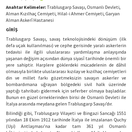
Etik İlkeler
Anahtar Kelimeler:
Trablusgarp Savaşı, Osmanlı Devleti,
Yazar Rehberi
Alman Kızılhaç Cemiyeti, Hilal-i Ahmer Cemiyeti, Garyan
Alman Askerî Hastanesi
Hakem Rehberi
GİRİŞ
İletişim
Trablusgarp Savaşı, savaş teknolojisindeki dönüşüm (ilk
defa uçak kullanılması) ve cephe gerisinde yaralı askerlerin
tedavisi ile ilgili uluslararası yardımlaşma anlayışında
yaşanan değişim açısından dünya siyasî tarihinde önemli bir
yere sahiptir. Harplere göklerdeki mücadelenin de dâhil
olmasıyla birlikte uluslararası kızılay ve kızılhaç cemiyetleri
din ve millet farkı gözetmeksizin savaşın askerler ve
bombardımana uğrayan bölgedeki sivil halk üzerinde
yaptığı tahribatı gidermek için seferber olmaya başladılar.
Bunun en güzel örneklerinden birisi de Osmanlı Devleti ile
İtalya arasında meydana gelen Trablusgarp Savaşı’dır.
Bilindiği gibi, Trablusgarp Vilayeti ve Bingazi Sancağı 1551
yılından 18 Ekim 1912 tarihinde İtalya ile imzalanan Quchy
(Uşi) Antlaşması’na kadar tam 361 yıl Osmanlı