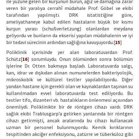
ile yüzüne gelen bir kurşunun burun, ağız ve damağına zarar
veren bir yaralıya cerrahî müdahale Prof. Göbel ve ekibi
tarafından yapılmıştı. DRK istatistiğine göre,
ameliyathaneye kabul edilen hastaların büyük bir kısmı
kurşun yarası (schußverletzung) olanlardan meydana
geliyordu ve bunların da ekserisi yapılan müdahalenin ve iyi
bir tedavi sürecinin ardından sağlığına kavuşuyordu.[
15
]
Poliklinik içerisinde yer alan laboratuvardan Prof.
Schütz[
16
] sorumluydu. Onun ölümünden sonra bölümün
işlerine Dr. Otten bakmaya başladı. Laboratuvarda salgı,
kan, idrar ve dışkıdan alınan numunelerden bakteriyolojik,
mikroskobik ve kültürel testler yapılabiliyordu. Diğer
yandan hastane için gerekli olan ve kaynaklardan taşınan su
kullanılmadan evvel laboratuvarda test ediliyordu. Bu
testler tifo, dizanteri vb. hastalıkların önlenmesi açısından
önemliydi. Poliklinikte bir de röntgen cihazı vardı. DRK
sağlık ekibi Trablusgarp’a gelirken yanlarında bir röntgen
cihazı getirmişti, ancak aralarında bu cihazı kullanacak
uzman bir personel bulunmuyordu. Kemik kırıklarının
tespitinden akciğer enfeksiyonu, zatürre ve tüberküloz gibi