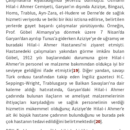
çalışmalarla kıyasladığında yetersiz bulmuştu. Osmanlı
Hilal-i Ahmer Cemiyeti, Garyan’ın dışında Aziziye, Bingazi,
Homs, Trablus, Ayn-Zara, el-Hudere ve Derne’de de sağlık
hizmeti veriyordu ve belki bir ikisi istisna edilirse, belirtilen
yerlerde gayet başarılı çalışmalar yürütüyordu. Örneğin,
Prof. Göbel Almanya’ya dönmek üzere 7 Nisan’da
Garyan’dan ayrılıp Tunus’a giderken Aziziye’ye de uğramış ve
buradaki Hilal-i Ahmer Hastanesi’ni ziyaret etmişti.
Hastanedeki çalışmaları yakından görme imkânı bulan
Göbel, 1912 yılı başlarındaki durumuna göre Hilal-i
Ahmer’in personel ve malzeme bakımından oldukça iyi bir
seviyeye geldiğini ifade etmiştir[
19
]. Diğer yandan, savaşı
Türk ordusu tarafından takip eden İngiliz gazeteci H.C.
Seppings-Wright, Trablusgarp ve Balkan Savaşları’na dair
kaleme aldığı hatıratında, Garyan’daki Hilal-i Ahmer
çadırında bulunan ilaçların ve ameliyat malzemelerinin
ihtiyaçları karşıladığını ve sağlık personelinin verdiği
hizmetin mükemmel olduğunu; Aziziye’de Hilal-i Ahmer’e
ait iki büyük hastane çadırının bulunduğunu ve burada pek
çok hastanın tedavi edildiğini belirtmektedir[
20
].