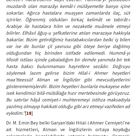
muzdarib olan marazâyı kemâl-i mülâyemetle banyo içine
sokarlar. Ağırca hastalara muayyen zamanlarda ilaç, süt
içirirler. Öğrenmiş oldukları birkaç kelimât ve tabirât-ı
Arabiye ile hastalara hilm ve nezaketle muâmele etmeyi
bilirler. Elhâsıl âğuş-u şefkatlerine atılan marazaya hakkıyla
bakarlar. Bizim getirdiğimiz hastabakıcılardan belki iş bilen
var ise de bunlar çil yavrusu gibi öteye beriye dağılmış
olduğundan hiç birinden istifade edilemedi. Hummâ-yı
tifoidi istilası içinde çabaladığım bir demde yanımda bir tek
hasta bakıcı bulunmaması hayretlere sezâdır. Doğruyu
söylemek lazım gelirse bizim Hilal-i Ahmer heyetleri
maa’tteessüf Alman ve İngilizler gibi mevcudiyetlerini
gösterememişlerdir. Bizim heyetleri bunlarla mukayese eder
isek kendimizi bilâ-mübâlağa hızır mertebesinde görüyoruz.
Bu satırlar hâşâ cemiyet-i muhteremeyi istihza maksadıyla
yazılmış olmayıp hakikati olduğu gibi arz etmeyi vazifeden ad
eyledim.”
[
18
]
Dr. M. Emin Bey belki Garyan’daki Hilal-i Ahmer Cemiyeti’ne
ait hizmetleri, Alman ve İngilizlerin ortaya koyduğu