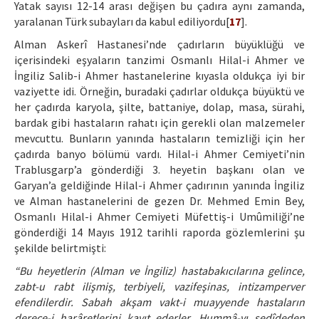
Yatak sayısı 12-14 arası değişen bu çadıra aynı zamanda,
yaralanan Türk subayları da kabul ediliyordu[
17
].
Alman Askerî Hastanesi’nde çadırların büyüklüğü ve
içerisindeki eşyaların tanzimi Osmanlı Hilal-i Ahmer ve
İngiliz Salib-i Ahmer hastanelerine kıyasla oldukça iyi bir
vaziyette idi. Örneğin, buradaki çadırlar oldukça büyüktü ve
her çadırda karyola, şilte, battaniye, dolap, masa, sürahi,
bardak gibi hastaların rahatı için gerekli olan malzemeler
mevcuttu. Bunların yanında hastaların temizliği için her
çadırda banyo bölümü vardı. Hilal-i Ahmer Cemiyeti’nin
Trablusgarp’a gönderdiği 3. heyetin başkanı olan ve
Garyan’a geldiğinde Hilal-i Ahmer çadırının yanında İngiliz
ve Alman hastanelerini de gezen Dr. Mehmed Emin Bey,
Osmanlı Hilal-i Ahmer Cemiyeti Müfettiş-i Umûmiliği’ne
gönderdiği 14 Mayıs 1912 tarihli raporda gözlemlerini şu
şekilde belirtmişti:
“Bu heyetlerin (Alman ve İngiliz) hastabakıcılarına gelince,
zabt-u rabt ilişmiş, terbiyeli, vazifeşinas, intizamperver
efendilerdir. Sabah akşam vakt-i muayyende hastaların
derece-i harâretlerini kayıt ederler. Hummâ-yı şedîdeden