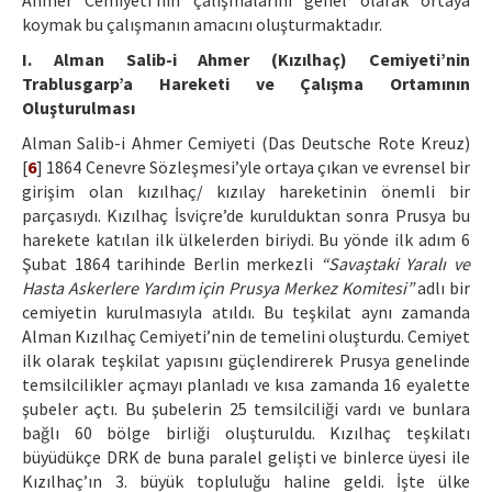
Ahmer Cemiyeti’nin çalışmalarını genel olarak ortaya
koymak bu çalışmanın amacını oluşturmaktadır.
I. Alman Salib-i Ahmer (Kızılhaç) Cemiyeti’nin
Trablusgarp’a Hareketi ve Çalışma Ortamının
Oluşturulması
Alman Salib-i Ahmer Cemiyeti (Das Deutsche Rote Kreuz)
[
6
] 1864 Cenevre Sözleşmesi’yle ortaya çıkan ve evrensel bir
girişim olan kızılhaç/ kızılay hareketinin önemli bir
parçasıydı. Kızılhaç İsviçre’de kurulduktan sonra Prusya bu
harekete katılan ilk ülkelerden biriydi. Bu yönde ilk adım 6
Şubat 1864 tarihinde Berlin merkezli
“Savaştaki Yaralı ve
Hasta Askerlere Yardım için Prusya Merkez Komitesi”
adlı bir
cemiyetin kurulmasıyla atıldı. Bu teşkilat aynı zamanda
Alman Kızılhaç Cemiyeti’nin de temelini oluşturdu. Cemiyet
ilk olarak teşkilat yapısını güçlendirerek Prusya genelinde
temsilcilikler açmayı planladı ve kısa zamanda 16 eyalette
şubeler açtı. Bu şubelerin 25 temsilciliği vardı ve bunlara
bağlı 60 bölge birliği oluşturuldu. Kızılhaç teşkilatı
büyüdükçe DRK de buna paralel gelişti ve binlerce üyesi ile
Kızılhaç’ın 3. büyük topluluğu haline geldi. İşte ülke