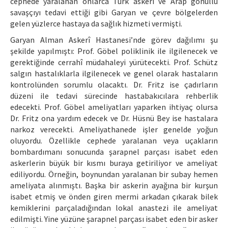
cephede yaralanan onlarca Türk askeri ve Arap gönüllü
savaşçıyı tedavi ettiği gibi Garyan ve çevre bölgelerden
gelen yüzlerce hastaya da sağlık hizmeti vermişti.
Garyan Alman Askerî Hastanesi’nde görev dağılımı şu
şekilde yapılmıştı: Prof. Göbel poliklinik ile ilgilenecek ve
gerektiğinde cerrahî müdahaleyi yürütecekti. Prof. Schütz
salgın hastalıklarla ilgilenecek ve genel olarak hastaların
kontrolünden sorumlu olacaktı. Dr. Fritz ise çadırların
düzeni ile tedavi sürecinde hastabakıcılara rehberlik
edecekti. Prof. Göbel ameliyatları yaparken ihtiyaç olursa
Dr. Fritz ona yardım edecek ve Dr. Hüsnü Bey ise hastalara
narkoz verecekti. Ameliyathanede işler genelde yoğun
oluyordu. Özellikle cephede yaralanan veya uçakların
bombardımanı sonucunda şarapnel parçası isabet eden
askerlerin büyük bir kısmı buraya getiriliyor ve ameliyat
ediliyordu. Örneğin, boynundan yaralanan bir subay hemen
ameliyata alınmıştı. Başka bir askerin ayağına bir kurşun
isabet etmiş ve önden giren mermi arkadan çıkarak bilek
kemiklerini parçaladığından lokal anastezi ile ameliyat
edilmişti. Yine yüzüne şarapnel parçası isabet eden bir asker