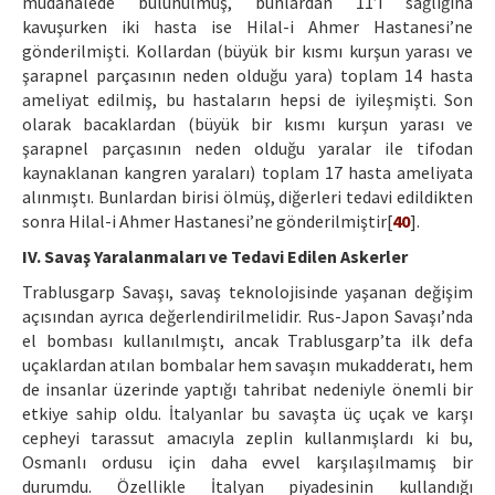
müdahalede bulunulmuş, bunlardan 11’i sağlığına
kavuşurken iki hasta ise Hilal-i Ahmer Hastanesi’ne
gönderilmişti. Kollardan (büyük bir kısmı kurşun yarası ve
şarapnel parçasının neden olduğu yara) toplam 14 hasta
ameliyat edilmiş, bu hastaların hepsi de iyileşmişti. Son
olarak bacaklardan (büyük bir kısmı kurşun yarası ve
şarapnel parçasının neden olduğu yaralar ile tifodan
kaynaklanan kangren yaraları) toplam 17 hasta ameliyata
alınmıştı. Bunlardan birisi ölmüş, diğerleri tedavi edildikten
sonra Hilal-i Ahmer Hastanesi’ne gönderilmiştir[
40
].
IV. Savaş Yaralanmaları ve Tedavi Edilen Askerler
Trablusgarp Savaşı, savaş teknolojisinde yaşanan değişim
açısından ayrıca değerlendirilmelidir. Rus-Japon Savaşı’nda
el bombası kullanılmıştı, ancak Trablusgarp’ta ilk defa
uçaklardan atılan bombalar hem savaşın mukadderatı, hem
de insanlar üzerinde yaptığı tahribat nedeniyle önemli bir
etkiye sahip oldu. İtalyanlar bu savaşta üç uçak ve karşı
cepheyi tarassut amacıyla zeplin kullanmışlardı ki bu,
Osmanlı ordusu için daha evvel karşılaşılmamış bir
durumdu. Özellikle İtalyan piyadesinin kullandığı