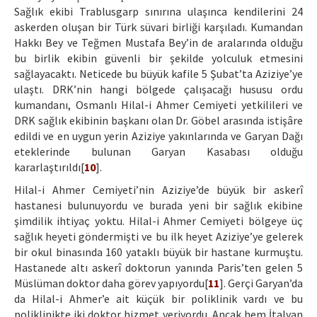
Sağlık ekibi Trablusgarp sınırına ulaşınca kendilerini 24
askerden oluşan bir Türk süvari birliği karşıladı. Kumandan
Hakkı Bey ve Teğmen Mustafa Bey’in de aralarında olduğu
bu birlik ekibin güvenli bir şekilde yolculuk etmesini
sağlayacaktı. Neticede bu büyük kafile 5 Şubat’ta Aziziye’ye
ulaştı. DRK’nin hangi bölgede çalışacağı hususu ordu
kumandanı, Osmanlı Hilal-i Ahmer Cemiyeti yetkilileri ve
DRK sağlık ekibinin başkanı olan Dr. Göbel arasında istişâre
edildi ve en uygun yerin Aziziye yakınlarında ve Garyan Dağı
eteklerinde bulunan Garyan Kasabası olduğu
kararlaştırıldı[
10
].
Hilal-i Ahmer Cemiyeti’nin Aziziye’de büyük bir askerî
hastanesi bulunuyordu ve burada yeni bir sağlık ekibine
şimdilik ihtiyaç yoktu. Hilal-i Ahmer Cemiyeti bölgeye üç
sağlık heyeti göndermişti ve bu ilk heyet Aziziye’ye gelerek
bir okul binasında 160 yataklı büyük bir hastane kurmuştu.
Hastanede altı askerî doktorun yanında Paris’ten gelen 5
Müslüman doktor daha görev yapıyordu[
11
]. Gerçi Garyan’da
da Hilal-i Ahmer’e ait küçük bir poliklinik vardı ve bu
poliklinikte iki doktor hizmet veriyordu. Ancak hem İtalyan