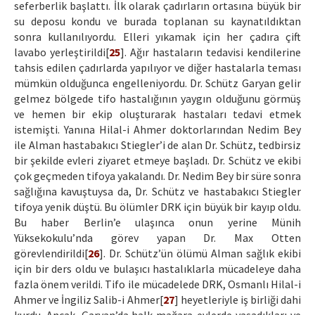
seferberlik başlattı. İlk olarak çadırların ortasına büyük bir
su deposu kondu ve burada toplanan su kaynatıldıktan
sonra kullanılıyordu. Elleri yıkamak için her çadıra çift
lavabo yerleştirildi[
25
]. Ağır hastaların tedavisi kendilerine
tahsis edilen çadırlarda yapılıyor ve diğer hastalarla teması
mümkün olduğunca engelleniyordu. Dr. Schütz Garyan gelir
gelmez bölgede tifo hastalığının yaygın olduğunu görmüş
ve hemen bir ekip oluşturarak hastaları tedavi etmek
istemişti. Yanına Hilal-i Ahmer doktorlarından Nedim Bey
ile Alman hastabakıcı Stiegler’i de alan Dr. Schütz, tedbirsiz
bir şekilde evleri ziyaret etmeye başladı. Dr. Schütz ve ekibi
çok geçmeden tifoya yakalandı. Dr. Nedim Bey bir süre sonra
sağlığına kavuştuysa da, Dr. Schütz ve hastabakıcı Stiegler
tifoya yenik düştü. Bu ölümler DRK için büyük bir kayıp oldu.
Bu haber Berlin’e ulaşınca onun yerine Münih
Yüksekokulu’nda görev yapan Dr. Max Otten
görevlendirildi[
26
]. Dr. Schütz’ün ölümü Alman sağlık ekibi
için bir ders oldu ve bulaşıcı hastalıklarla mücadeleye daha
fazla önem verildi. Tifo ile mücadelede DRK, Osmanlı Hilal-i
Ahmer ve İngiliz Salib-i Ahmer[
27
] heyetleriyle iş birliği dahi