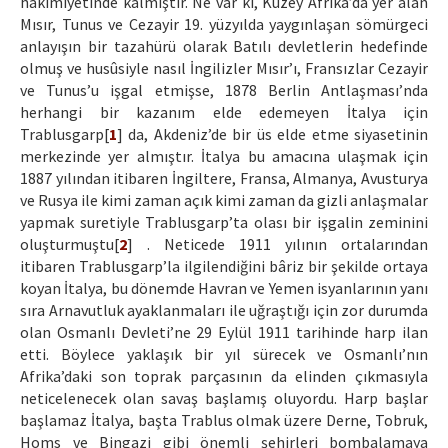
hâkimiyetinde kalmıştır. Ne var ki, Kuzey Afrika’da yer alan
Mısır, Tunus ve Cezayir 19. yüzyılda yaygınlaşan sömürgeci
anlayışın bir tazahürü olarak Batılı devletlerin hedefinde
olmuş ve husûsiyle nasıl İngilizler Mısır’ı, Fransızlar Cezayir
ve Tunus’u işgal etmişse, 1878 Berlin Antlaşması’nda
herhangi bir kazanım elde edemeyen İtalya için
Trablusgarp[
1
] da, Akdeniz’de bir üs elde etme siyasetinin
merkezinde yer almıştır. İtalya bu amacına ulaşmak için
1887 yılından itibaren İngiltere, Fransa, Almanya, Avusturya
ve Rusya ile kimi zaman açık kimi zaman da gizli anlaşmalar
yapmak suretiyle Trablusgarp’ta olası bir işgalin zeminini
oluşturmuştu[
2
] . Neticede 1911 yılının ortalarından
itibaren Trablusgarp’la ilgilendiğini bâriz bir şekilde ortaya
koyan İtalya, bu dönemde Havran ve Yemen isyanlarının yanı
sıra Arnavutluk ayaklanmaları ile uğraştığı için zor durumda
olan Osmanlı Devleti’ne 29 Eylül 1911 tarihinde harp ilan
etti. Böylece yaklaşık bir yıl sürecek ve Osmanlı’nın
Afrika’daki son toprak parçasının da elinden çıkmasıyla
neticelenecek olan savaş başlamış oluyordu. Harp başlar
başlamaz İtalya, başta Trablus olmak üzere Derne, Tobruk,
Homs ve Bingazi gibi önemli şehirleri bombalamaya