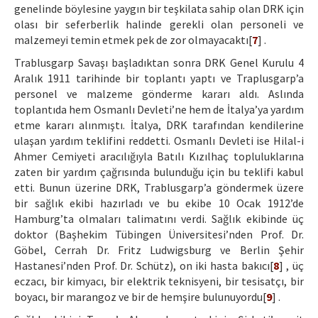
genelinde böylesine yaygın bir teşkilata sahip olan DRK için
olası bir seferberlik halinde gerekli olan personeli ve
malzemeyi temin etmek pek de zor olmayacaktı[
7
] .
Trablusgarp Savaşı başladıktan sonra DRK Genel Kurulu 4
Aralık 1911 tarihinde bir toplantı yaptı ve Traplusgarp’a
personel ve malzeme gönderme kararı aldı. Aslında
toplantıda hem Osmanlı Devleti’ne hem de İtalya’ya yardım
etme kararı alınmıştı. İtalya, DRK tarafından kendilerine
ulaşan yardım teklifini reddetti. Osmanlı Devleti ise Hilal-i
Ahmer Cemiyeti aracılığıyla Batılı Kızılhaç topluluklarına
zaten bir yardım çağrısında bulunduğu için bu teklifi kabul
etti. Bunun üzerine DRK, Trablusgarp’a göndermek üzere
bir sağlık ekibi hazırladı ve bu ekibe 10 Ocak 1912’de
Hamburg’ta olmaları talimatını verdi. Sağlık ekibinde üç
doktor (Başhekim Tübingen Üniversitesi’nden Prof. Dr.
Göbel, Cerrah Dr. Fritz Ludwigsburg ve Berlin Şehir
Hastanesi’nden Prof. Dr. Schütz), on iki hasta bakıcı[
8
] , üç
eczacı, bir kimyacı, bir elektrik teknisyeni, bir tesisatçı, bir
boyacı, bir marangoz ve bir de hemşire bulunuyordu[
9
] .