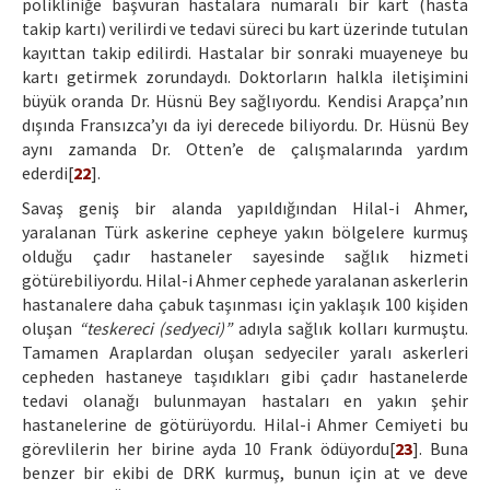
polikliniğe başvuran hastalara numaralı bir kart (hasta
takip kartı) verilirdi ve tedavi süreci bu kart üzerinde tutulan
kayıttan takip edilirdi. Hastalar bir sonraki muayeneye bu
kartı getirmek zorundaydı. Doktorların halkla iletişimini
büyük oranda Dr. Hüsnü Bey sağlıyordu. Kendisi Arapça’nın
dışında Fransızca’yı da iyi derecede biliyordu. Dr. Hüsnü Bey
aynı zamanda Dr. Otten’e de çalışmalarında yardım
ederdi[
22
].
Savaş geniş bir alanda yapıldığından Hilal-i Ahmer,
yaralanan Türk askerine cepheye yakın bölgelere kurmuş
olduğu çadır hastaneler sayesinde sağlık hizmeti
götürebiliyordu. Hilal-i Ahmer cephede yaralanan askerlerin
hastanalere daha çabuk taşınması için yaklaşık 100 kişiden
oluşan
“teskereci (sedyeci)”
adıyla sağlık kolları kurmuştu.
Tamamen Araplardan oluşan sedyeciler yaralı askerleri
cepheden hastaneye taşıdıkları gibi çadır hastanelerde
tedavi olanağı bulunmayan hastaları en yakın şehir
hastanelerine de götürüyordu. Hilal-i Ahmer Cemiyeti bu
görevlilerin her birine ayda 10 Frank ödüyordu[
23
]. Buna
benzer bir ekibi de DRK kurmuş, bunun için at ve deve