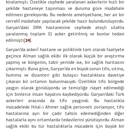
kiralamıştı. Özelikle cephede yaralanan askerlerin hızlı bir
şekilde hastaneye taşınması ve duruma göre müdahale
edilmesi gerekiyordu. Bu nedenle ameliyathane, her an bir
cerrahî müdahale yapılacak şekilde hazır bulunduruluyordu.
Garyan’daki DRK hastanesine cephede ateşli silahla
yaralanmış toplam 31 asker getirilmiş ve bunlar tedavi
edilmişti[
24
].
Garyan’da askerî hastane ve poliklinik tam olarak faaliyete
geçince Alman sağlık ekibi ilk olarak küçük bir araştırma
yapmış ve bölgenin, tabir yerinde ise, bir sağlık haritasını
çıkarmıştı. Buna göre, Garyan’da en büyük sorun tifo, sıtma,
humma ve dizanteri gibi bulaşıcı hastalıklara davetiye
çıkaran bir ortamın bulunmasıydı. Özellikle tifo bölgede
yaygın olarak görülüyordu ve temizliğe riayet edilmediği
için binlerce insan hayatını kaybediyordu. Garyan’daki Türk
askerleri arasında da tifo yaygındı. Bu hastalıkla
mücadelede Hilal-i Ahmer sağlık personeli zorlanıyor, tifo
hastalarına ayrı bir çadır tahsis edemediğinden diğer
hastalarla aynı ortamlarda tedavilerini yürütüyordu. Alman
sağlık ekibi bu tür hastalıklarla mücadele için büyük bir