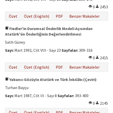
0
2453
Özet
Özet (English)
PDF
Benzer Makaleler
Fiedler'in Durumsal Önderlik Modeli Açısından
Atatürk'ün Önderliğinin Değerlendirilmesi
Salih Güney
Sayı:
Mart 1992, Cilt VIII - Sayı 23
Sayfalar:
309-316
0
2415
Özet
Özet (English)
PDF
Benzer Makaleler
Yabancı Gözüyle Atatürk ve Türk İnkılâbı (Çeviri)
Turhan Bayçu
Sayı:
Mart 1987, Cilt III - Sayı 8
Sayfalar:
393-400
0
2145
Özet
Özet (English)
PDF
Benzer Makaleler