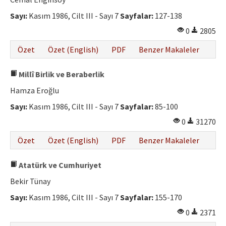
Etik İlkeler
Sayı:
Kasım 1986, Cilt III - Sayı 7
Sayfalar:
127-138
Yazar Rehberi
0
2805
Hakem Rehberi
Özet
Özet (English)
PDF
Benzer Makaleler
İletişim
Millî Birlik ve Beraberlik
Hamza Eroğlu
Sayı:
Kasım 1986, Cilt III - Sayı 7
Sayfalar:
85-100
0
31270
Özet
Özet (English)
PDF
Benzer Makaleler
Atatürk ve Cumhuriyet
Bekir Tünay
Sayı:
Kasım 1986, Cilt III - Sayı 7
Sayfalar:
155-170
0
2371