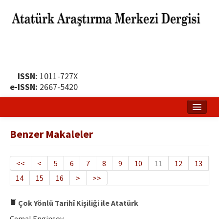
ISSN:
1011-727X
e-ISSN:
2667-5420
Ana Sayfa
Benzer Makaleler
Hakkında
Yayın Politikası
<<
<
5
6
7
8
9
10
11
12
13
14
15
16
>
>>
Dergi Kurulları
Yayın İlkeleri
Çok Yönlü Tarihî Kişiliği ile Atatürk
Cemal Enginsoy