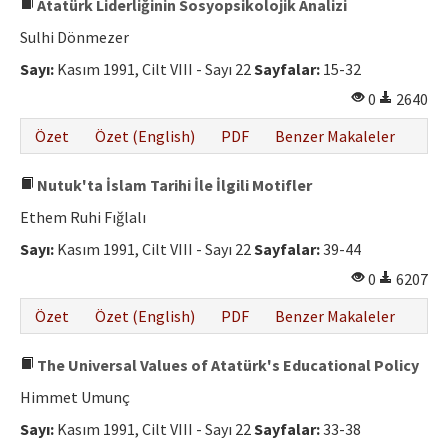
Atatürk Liderliğinin Sosyopsikolojik Analizi
Sulhi Dönmezer
Sayı:
Kasım 1991, Cilt VIII - Sayı 22
Sayfalar:
15-32
0
2640
Özet
Özet (English)
PDF
Benzer Makaleler
Nutuk'ta İslam Tarihi İle İlgili Motifler
Ethem Ruhi Fığlalı
Sayı:
Kasım 1991, Cilt VIII - Sayı 22
Sayfalar:
39-44
0
6207
Özet
Özet (English)
PDF
Benzer Makaleler
The Universal Values of Atatürk's Educational Policy
Himmet Umunç
Sayı:
Kasım 1991, Cilt VIII - Sayı 22
Sayfalar:
33-38