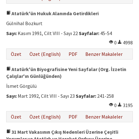
Atatürk'ün Hukuk Alanında Getirdikleri
Gülnihal Bozkurt
Sayı:
Kasım 1991, Cilt VIII - Sayı 22
Sayfalar:
45-54
0
4998
Özet
Özet (English)
PDF
Benzer Makaleler
Atatürk'ün Biyografisine Yeni Sayfalar (Org. İzzetin
Çalışlar'ın Günlüğünden)
İsmet Görgülü
Sayı:
Mart 1992, Cilt VIII - Sayı 23
Sayfalar:
241-258
0
3195
Özet
Özet (English)
PDF
Benzer Makaleler
31 Mart Vakasının Çıkış Nedenleri Üzerine Çeşitli
Yorumlar ve Atatürk ve Hareket Ordusu Üzerine