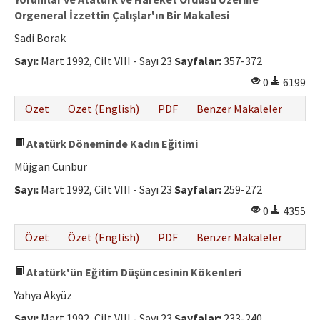
Orgeneral İzzettin Çalışlar'ın Bir Makalesi
Sadi Borak
Sayı:
Mart 1992, Cilt VIII - Sayı 23
Sayfalar:
357-372
0
6199
Özet
Özet (English)
PDF
Benzer Makaleler
Atatürk Döneminde Kadın Eğitimi
Müjgan Cunbur
Sayı:
Mart 1992, Cilt VIII - Sayı 23
Sayfalar:
259-272
0
4355
Özet
Özet (English)
PDF
Benzer Makaleler
Atatürk'ün Eğitim Düşüncesinin Kökenleri
Yahya Akyüz
Sayı:
Mart 1992, Cilt VIII - Sayı 23
Sayfalar:
233-240