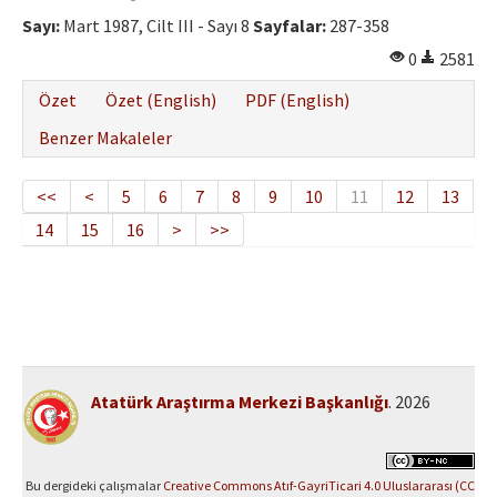
Sayı:
Mart 1987, Cilt III - Sayı 8
Sayfalar:
287-358
0
2581
Özet
Özet (English)
PDF (English)
Benzer Makaleler
<<
<
5
6
7
8
9
10
11
12
13
14
15
16
>
>>
Atatürk Araştırma Merkezi Başkanlığı
. 2026
Bu dergideki çalışmalar
Creative Commons Atıf-GayriTicari 4.0 Uluslararası (CC