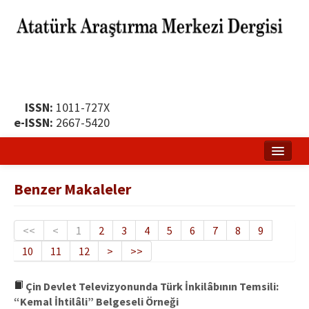
ISSN:
1011-727X
e-ISSN:
2667-5420
Ana Sayfa
Benzer Makaleler
Hakkında
Yayın Politikası
<<
<
1
2
3
4
5
6
7
8
9
10
11
12
>
>>
Dergi Kurulları
Yayın İlkeleri
Çin Devlet Televizyonunda Türk İnkilâbının Temsili:
“Kemal İhtilâli” Belgeseli Örneği