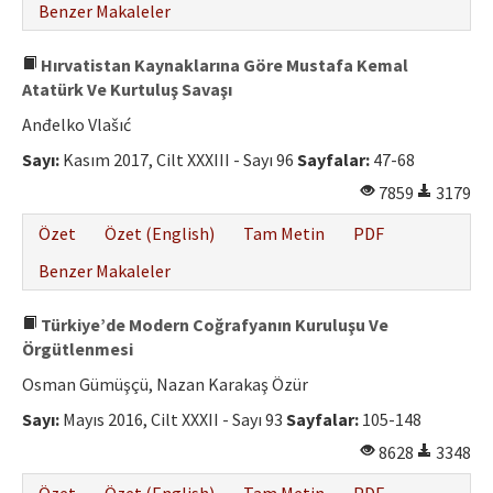
Benzer Makaleler
Hırvatistan Kaynaklarına Göre Mustafa Kemal
Atatürk Ve Kurtuluş Savaşı
Anđelko Vlašıć
Sayı:
Kasım 2017, Cilt XXXIII - Sayı 96
Sayfalar:
47-68
7859
3179
Özet
Özet (English)
Tam Metin
PDF
Benzer Makaleler
Türkiye’de Modern Coğrafyanın Kuruluşu Ve
Örgütlenmesi
Osman Gümüşçü, Nazan Karakaş Özür
Sayı:
Mayıs 2016, Cilt XXXII - Sayı 93
Sayfalar:
105-148
8628
3348