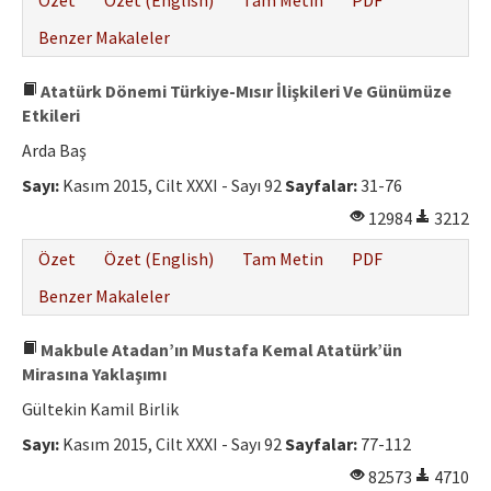
Özet
Özet (English)
Tam Metin
PDF
Benzer Makaleler
Atatürk Dönemi Türkiye-Mısır İlişkileri Ve Günümüze
Etkileri
Arda Baş
Sayı:
Kasım 2015, Cilt XXXI - Sayı 92
Sayfalar:
31-76
12984
3212
Özet
Özet (English)
Tam Metin
PDF
Benzer Makaleler
Makbule Atadan’ın Mustafa Kemal Atatürk’ün
Mirasına Yaklaşımı
Gültekin Kamil Birlik
Sayı:
Kasım 2015, Cilt XXXI - Sayı 92
Sayfalar:
77-112
82573
4710