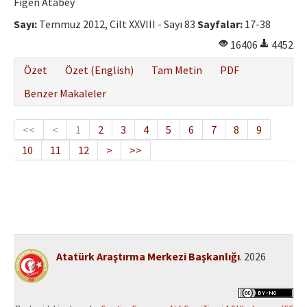
Figen Atabey
Sayı:
Temmuz 2012, Cilt XXVIII - Sayı 83
Sayfalar:
17-38
16406
4452
Özet
Özet (English)
Tam Metin
PDF
Benzer Makaleler
<<
<
1
2
3
4
5
6
7
8
9
10
11
12
>
>>
Atatürk Araştırma Merkezi Başkanlığı
. 2026