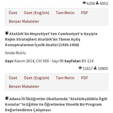
6258
6052
Özet
Özet (English)
Tam Metin
PDF
Benzer Makaleler
Atatürk’ün Meşrutiyet’ten Cumhuriyet’e Geçişte
Rejim Stratejileri: Atatürk’ün Tbmm Açılış
Konuşmalarının İçerik Analizi (1920-1938)
Sevda Mutlu
Sayı:
Kasım 2014, Cilt XXX - Sayı 90
Sayfalar:
83-114
11617
10805
Özet
Özet (English)
Tam Metin
PDF
Benzer Makaleler
Adana İli İlköğretim Okullarında “Atatürkçülükle İlgili
Konular”In Eğitim Ve Öğretimine Yönelik Bir Program
Değerlendirme Çalışması