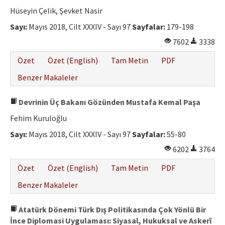
Etik İlkeler
Hüseyin Çelik, Şevket Nasir
Yazar Rehberi
Sayı:
Mayıs 2018, Cilt XXXIV - Sayı 97
Sayfalar:
179-198
7602
3338
Hakem Rehberi
Özet
Özet (English)
Tam Metin
PDF
İletişim
Benzer Makaleler
Devrinin Üç Bakanı Gözünden Mustafa Kemal Paşa
Fehim Kuruloğlu
Sayı:
Mayıs 2018, Cilt XXXIV - Sayı 97
Sayfalar:
55-80
6202
3764
Özet
Özet (English)
Tam Metin
PDF
Benzer Makaleler
Atatürk Dönemi Türk Dış Politikasında Çok Yönlü Bir
İnce Diplomasi Uygulaması: Siyasal, Hukuksal ve Askerî