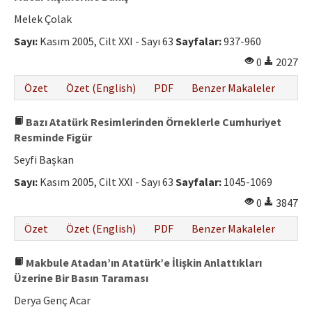
Melek Çolak
Sayı:
Kasım 2005, Cilt XXI - Sayı 63
Sayfalar:
937-960
0
2027
Özet
Özet (English)
PDF
Benzer Makaleler
Bazı Atatürk Resimlerinden Örneklerle Cumhuriyet
Resminde Figür
Seyfi Başkan
Sayı:
Kasım 2005, Cilt XXI - Sayı 63
Sayfalar:
1045-1069
0
3847
Özet
Özet (English)
PDF
Benzer Makaleler
Makbule Atadan’ın Atatürk’e İlişkin Anlattıkları
Üzerine Bir Basın Taraması
Derya Genç Acar