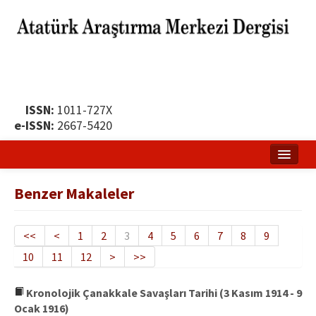
ISSN:
1011-727X
e-ISSN:
2667-5420
Ana Sayfa
Benzer Makaleler
Hakkında
Yayın Politikası
<<
<
1
2
3
4
5
6
7
8
9
10
11
12
>
>>
Dergi Kurulları
Yayın İlkeleri
Kronolojik Çanakkale Savaşları Tarihi (3 Kasım 1914 - 9
Ocak 1916)