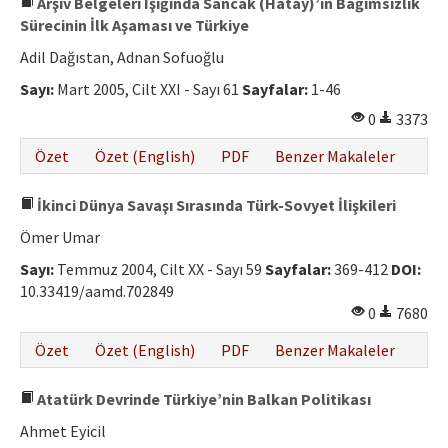
Arşiv Belgeleri Işığında Sancak (Hatay)’ın Bağımsızlık
Sürecinin İlk Aşaması ve Türkiye
Adil Dağıstan, Adnan Sofuoğlu
Sayı:
Mart 2005, Cilt XXI - Sayı 61
Sayfalar:
1-46
0
3373
Özet
Özet (English)
PDF
Benzer Makaleler
İkinci Dünya Savaşı Sırasında Türk-Sovyet İlişkileri
Ömer Umar
Sayı:
Temmuz 2004, Cilt XX - Sayı 59
Sayfalar:
369-412
DOI:
10.33419/aamd.702849
0
7680
Özet
Özet (English)
PDF
Benzer Makaleler
Atatürk Devrinde Türkiye’nin Balkan Politikası
Ahmet Eyicil