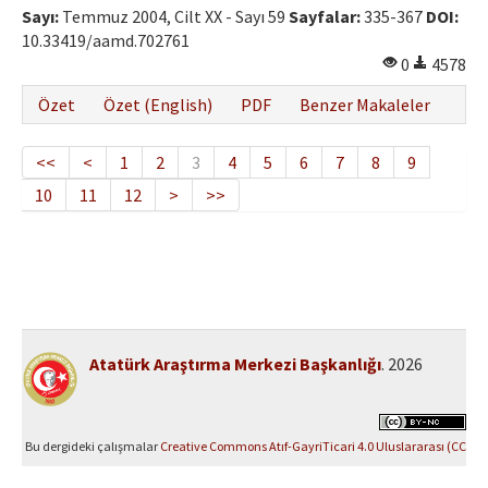
Sayı:
Temmuz 2004, Cilt XX - Sayı 59
Sayfalar:
335-367
DOI:
10.33419/aamd.702761
0
4578
Özet
Özet (English)
PDF
Benzer Makaleler
<<
<
1
2
3
4
5
6
7
8
9
10
11
12
>
>>
Atatürk Araştırma Merkezi Başkanlığı
. 2026
Bu dergideki çalışmalar
Creative Commons Atıf-GayriTicari 4.0 Uluslararası (CC
BY-NC 4.0)
ile lisanslanmıştır.