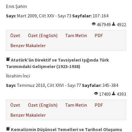
Etik İlkeler
Enis Şahin
Yazar Rehberi
Sayı:
Mart 2009, Cilt XXV - Sayı 73
Sayfalar:
107-164
467949
4922
Hakem Rehberi
Özet
Özet (English)
Tam Metin
PDF
İletişim
Benzer Makaleler
Atatürk’ün Direktif ve Tavsiyeleri Işığında Türk
Tarımındaki Gelişmeler (1923-1938)
İbrahim İnci
Sayı:
Temmuz 2010, Cilt XXVI - Sayı 77
Sayfalar:
345-384
17400
4393
Özet
Özet (English)
Tam Metin
PDF
Benzer Makaleler
Kemalizmin Düşünsel Temelleri ve Tarihsel Oluşumu