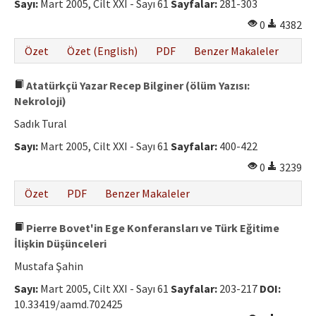
Sayı:
Mart 2005, Cilt XXI - Sayı 61
Sayfalar:
281-303
0
4382
Özet
Özet (English)
PDF
Benzer Makaleler
Atatürkçü Yazar Recep Bilginer (ölüm Yazısı:
Nekroloji)
Sadık Tural
Sayı:
Mart 2005, Cilt XXI - Sayı 61
Sayfalar:
400-422
0
3239
Özet
PDF
Benzer Makaleler
Pierre Bovet'in Ege Konferansları ve Türk Eğitime
İlişkin Düşünceleri
Mustafa Şahin
Sayı:
Mart 2005, Cilt XXI - Sayı 61
Sayfalar:
203-217
DOI:
10.33419/aamd.702425