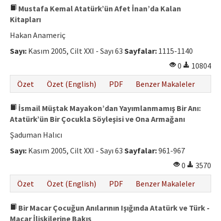
Mustafa Kemal Atatürk’ün Afet İnan’da Kalan
Kitapları
Hakan Anameriç
Sayı:
Kasım 2005, Cilt XXI - Sayı 63
Sayfalar:
1115-1140
0
10804
Özet
Özet (English)
PDF
Benzer Makaleler
İsmail Müştak Mayakon’dan Yayımlanmamış Bir Anı:
Atatürk’ün Bir Çocukla Söyleşisi ve Ona Armağanı
Şaduman Halıcı
Sayı:
Kasım 2005, Cilt XXI - Sayı 63
Sayfalar:
961-967
0
3570
Özet
Özet (English)
PDF
Benzer Makaleler
Bir Macar Çocuğun Anılarının Işığında Atatürk ve Türk -
Macar İlişkilerine Bakış