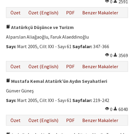
0
2591
Özet
Özet (English)
PDF
Benzer Makaleler
Atatürkçü Düşünce ve Turizm
Alparslan Aliağaoğlu, Faruk Alaeddinoğlu
Sayı:
Mart 2005, Cilt XXI - Sayı 61
Sayfalar:
347-366
0
3569
Özet
Özet (English)
PDF
Benzer Makaleler
Mustafa Kemal Atatürk’ün Aydın Seyahatleri
Günver Güneş
Sayı:
Mart 2005, Cilt XXI - Sayı 61
Sayfalar:
219-242
0
6040
Özet
Özet (English)
PDF
Benzer Makaleler