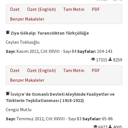
Özet
Özet (English)
Tam Metin
PDF
Benzer Makaleler
Ziya Gökalp: Turancılıktan Türkçülüğe
Ceylan Tokluoğlu
Sayı:
Kasım 2012, Cilt XXVIII - Sayı 84
Sayfalar:
104-143
17315
8259
Özet
Özet (English)
Tam Metin
PDF
Benzer Makaleler
İsviçre’de Osmanlı Devleti Aleyhinde Faaliyetler ve
Türklerin Teşkilatlanması ( 1918-1922)
Cengiz Mutlu
Sayı:
Temmuz 2012, Cilt XXVIII - Sayı 83
Sayfalar:
65-86
6977
4005