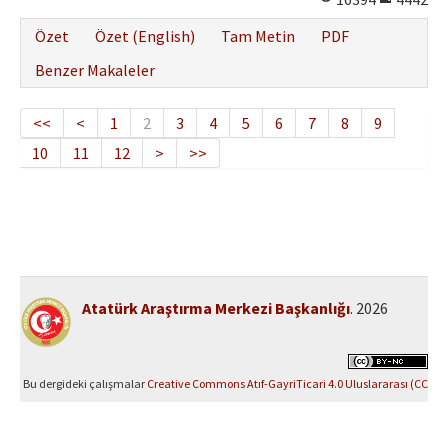
Özet
Özet (English)
Tam Metin
PDF
Benzer Makaleler
<<
<
1
2
3
4
5
6
7
8
9
10
11
12
>
>>
Atatürk Araştırma Merkezi Başkanlığı
. 2026
Bu dergideki çalışmalar
Creative Commons Atıf-GayriTicari 4.0 Uluslararası (CC
BY-NC 4.0)
ile lisanslanmıştır.