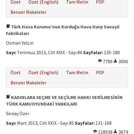
Özet
Özet (English)
Tam Metin
PDF
Benzer Makaleler
Türk Hava Kurumu’nun Kurduğu Hava Harp Sanayii
Fabrikaları
Osman Yalçın
Sayı:
Temmuz 2013, Cilt XXIX - Sayı 86
Sayfalar:
135-180
7788
3006
Özet
Özet (English)
Tam Metin
PDF
Benzer Makaleler
KADINLARA SEÇME VE SEÇİLME HAKKI VERİLMESİNİN
TÜRK KAMUOYUNDAKİ YANKILARI
Seviay Özer
Sayı:
Mart 2013, Cilt XXIX - Sayı 85
Sayfalar:
131-168
118938
3674