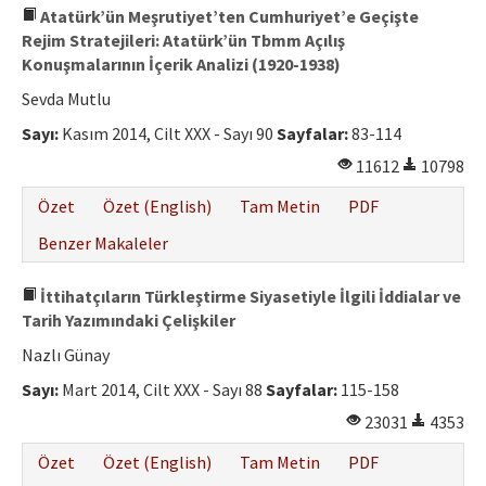
Atatürk’ün Meşrutiyet’ten Cumhuriyet’e Geçişte
Rejim Stratejileri: Atatürk’ün Tbmm Açılış
Konuşmalarının İçerik Analizi (1920-1938)
Sevda Mutlu
Sayı:
Kasım 2014, Cilt XXX - Sayı 90
Sayfalar:
83-114
11612
10798
Özet
Özet (English)
Tam Metin
PDF
Benzer Makaleler
İttihatçıların Türkleştirme Siyasetiyle İlgili İddialar ve
Tarih Yazımındaki Çelişkiler
Nazlı Günay
Sayı:
Mart 2014, Cilt XXX - Sayı 88
Sayfalar:
115-158
23031
4353
Özet
Özet (English)
Tam Metin
PDF