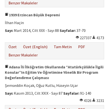
Benzer Makaleler
1939 Erzincan Büyük Depremi
İlhan Haçin
Sayı:
Mart 2014, Cilt XXX - Sayı 88
Sayfalar:
37-70
227337
4173
Özet
Özet (English)
Tam Metin
PDF
Benzer Makaleler
Adana İli İlköğretim Okullarında “Atatürkçülükle İlgili
Konular”In Eğitim Ve Öğretimine Yönelik Bir Program
Değerlendirme Çalışması
Şemseddin Koçak, Oğuz Kutlu, Hüseyin Uçar
Sayı:
Kasım 2013, Cilt XXIX - Sayı 87
Sayfalar:
91-140
4326
3231