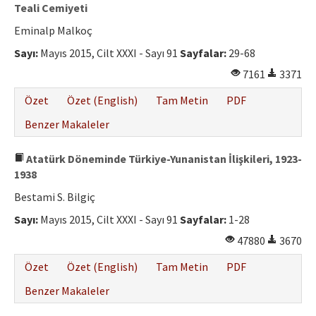
Etik İlkeler
Teali Cemiyeti
Eminalp Malkoç
Yazar Rehberi
Sayı:
Mayıs 2015, Cilt XXXI - Sayı 91
Sayfalar:
29-68
Hakem Rehberi
7161
3371
İletişim
Özet
Özet (English)
Tam Metin
PDF
Benzer Makaleler
Atatürk Döneminde Türkiye-Yunanistan İlişkileri, 1923-
1938
Bestami S. Bilgiç
Sayı:
Mayıs 2015, Cilt XXXI - Sayı 91
Sayfalar:
1-28
47880
3670
Özet
Özet (English)
Tam Metin
PDF
Benzer Makaleler