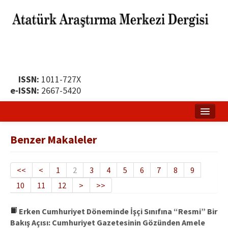
ISSN:
1011-727X
e-ISSN:
2667-5420
Ana Sayfa
Benzer Makaleler
Hakkında
Yayın Politikası
<<
<
1
2
3
4
5
6
7
8
9
10
11
12
>
>>
Dergi Kurulları
Yayın İlkeleri
Erken Cumhuriyet Döneminde İşçi Sınıfına “Resmi” Bir
Bakış Açısı: Cumhuriyet Gazetesinin Gözünden Amele