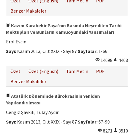
Özet
Özet (English)
Tam Metin
PDF
Benzer Makaleler
Kazım Karabekir Paşa’nın Basında Neşredilen Tarihi
Mektupları ve Bunların Kamuoyundaki Yansımaları
Erol Evcin
Sayı:
Kasım 2013, Cilt XXIX - Sayı 87
Sayfalar:
1-66
14698
4468
Özet
Özet (English)
Tam Metin
PDF
Benzer Makaleler
Atatürk Döneminde Bürokrasinin Yeniden
Yapılandırılması
Cengiz Şavkılı, Tülay Aydın
Sayı:
Kasım 2013, Cilt XXIX - Sayı 87
Sayfalar:
67-90
8271
3510