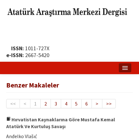
ISSN:
1011-727X
e-ISSN:
2667-5420
Ana Sayfa
Benzer Makaleler
Hakkında
Yayın Politikası
<<
<
1
2
3
4
5
6
>
>>
Dergi Kurulları
Hırvatistan Kaynaklarına Göre Mustafa Kemal
Atatürk Ve Kurtuluş Savaşı
Yayın İlkeleri
Anđelko Vlašıć