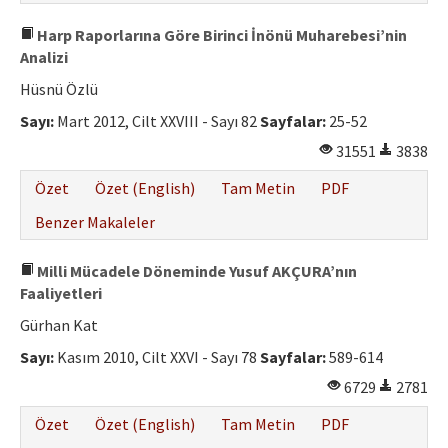
Harp Raporlarına Göre Birinci İnönü Muharebesi’nin
Analizi
Hüsnü Özlü
Sayı:
Mart 2012, Cilt XXVIII - Sayı 82
Sayfalar:
25-52
31551
3838
Özet
Özet (English)
Tam Metin
PDF
Benzer Makaleler
Milli Mücadele Döneminde Yusuf AKÇURA’nın
Faaliyetleri
Gürhan Kat
Sayı:
Kasım 2010, Cilt XXVI - Sayı 78
Sayfalar:
589-614
6729
2781
Özet
Özet (English)
Tam Metin
PDF