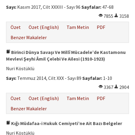
Etik İlkeler
Sayı:
Kasım 2017, Cilt XXXIII - Sayı 96
Sayfalar:
47-68
Yazar Rehberi
7855
3158
Hakem Rehberi
Özet
Özet (English)
Tam Metin
PDF
İletişim
Benzer Makaleler
Birinci Dünya Savaşı Ve Millî Mücadele’de Kastamonu
Mevlevi Şeyhi Âmil Çelebi Ve Ailesi (1910-1923)
Nuri Köstüklü
Sayı:
Temmuz 2014, Cilt XXX - Sayı 89
Sayfalar:
1-10
3367
2904
Özet
Özet (English)
Tam Metin
PDF
Benzer Makaleler
Kığı Müdafaa-i Hukuk Cemiyeti’ne Ait Bazı Belgeler
Nuri Köstüklü