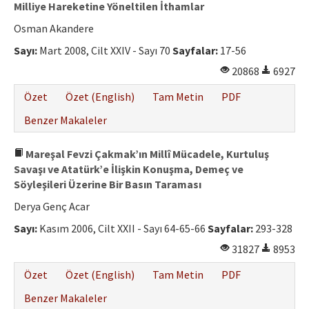
Milliye Hareketine Yöneltilen İthamlar
Osman Akandere
Sayı:
Mart 2008, Cilt XXIV - Sayı 70
Sayfalar:
17-56
20868
6927
Özet
Özet (English)
Tam Metin
PDF
Benzer Makaleler
Mareşal Fevzi Çakmak’ın Millî Mücadele, Kurtuluş
Savaşı ve Atatürk’e İlişkin Konuşma, Demeç ve
Söyleşileri Üzerine Bir Basın Taraması
Derya Genç Acar
Sayı:
Kasım 2006, Cilt XXII - Sayı 64-65-66
Sayfalar:
293-328
31827
8953
Özet
Özet (English)
Tam Metin
PDF
Benzer Makaleler